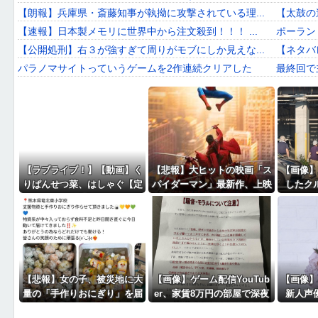
【朗報】兵庫県・斎藤知事が執拗に攻撃されている理...
【太鼓の達人
【速報】日本製メモリに世界中から注文殺到！！！ ...
ポーラン
【公開処刑】右３が強すぎて周りがモブにしか見えな...
【ネタバ
パラノマサイトっていうゲームを2作連続クリアした
最終回で
誰も言わないけど冷やし中華って言うほどうまくない...
【ゲロマ
【ウマ娘】ドイツと苫小牧どちらに住めばいいんだこ...
【悲報】
大阪のホテル、ヤバすぎて炎上www「大阪の洗礼を...
妹がハン
大阪のホテル、ヤバすぎて炎上www「大阪の洗礼を...
一般人「
【ラブライブ！】【動画】く
【悲報】大ヒットの映画「ス
【画像】
りぱんせつ菜、はしゃぐ【定
パイダーマン」最新作、上映
したク
期】
中に強烈なオナラが発生し観
客数十人避難
【悲報】女の子、被災地に大
【画像】ゲーム配信YouTub
【画像】
量の「手作りおにぎり」を届
er、家賃8万円の部屋で深夜
新人声
けるｗｗｗｗ
配信→管理会社から厳重注意