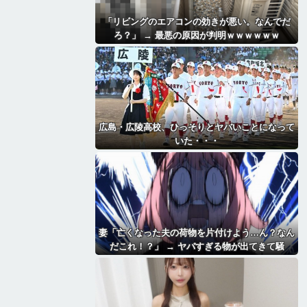
「リビングのエアコンの効きが悪い。なんでだ
ろ？」 → 最悪の原因が判明ｗｗｗｗｗｗ
広島・広陵高校、ひっそりとヤバいことになって
いた・・・
妻「亡くなった夫の荷物を片付けよう…ん？なん
だこれ！？」 → ヤバすぎる物が出てきて騒
然・・・