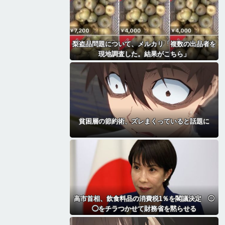
梨盗品問題について、メルカリ「複数の出品者を
現地調査した。結果がこちら」
貧困層の節約術、ズレまくっていると話題に
高市首相、飲食料品の消費税1％を閣議決定 ◯
◯をチラつかせて財務省を黙らせる