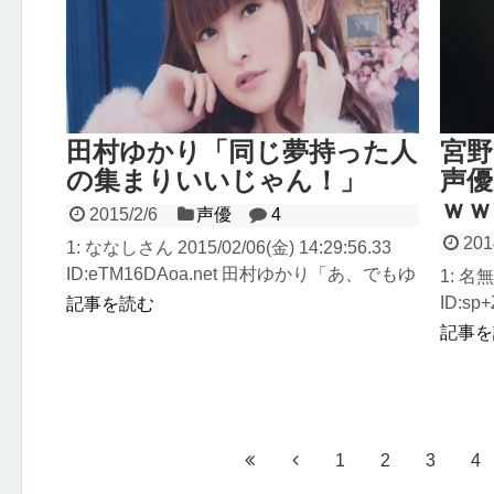
田村ゆかり「同じ夢持った人
宮
の集まりいいじゃん！」
声優
ｗｗ
2015/2/6
声優
4
201
1: ななしさん 2015/02/06(金) 14:29:56.33
ID:eTM16DAoa.net 田村ゆかり「あ、でもゆ
1: 名無
かり声優...
ID:s
記事を読む
記事を
1
2
3
4