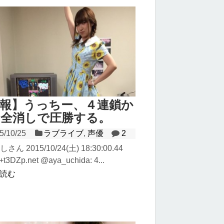
報】うっちー、４連鎖か
の全消しで圧勝する。
5/10/25
ラブライブ
,
声優
2
しさん 2015/10/24(土) 18:30:00.44
+t3DZp.net @aya_uchida: 4...
読む