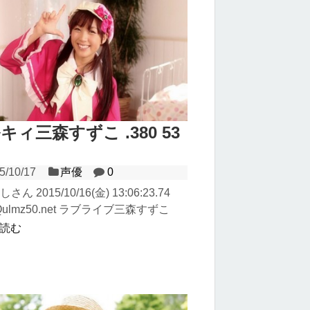
キィ三森すずこ .380 53
5/10/17
声優
0
しさん 2015/10/16(金) 13:06:23.74
RQulmz50.net ラブライブ三森すずこ
読む