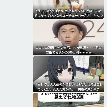
5月にいきなり自分の性交動画をXに投稿して話
題になっていた女性ユーチューバーさん、とんで
もないことになっていた・・・
ココリコ遠藤さんの自宅、○○が故障・・・新品
交換でまさかの300万円ｗｗｗｗ
「まじでこの人生何が楽しいん？◯◯して過ごし
てくだけ。死んだ方が楽」→共感の声が集ま
る・・