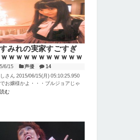
坂すみれの実家すごすぎ
ｗｗｗｗｗｗｗｗｗｗｗ
5/6/15
声優
14
しさん 2015/06/15(月) 05:10:25.950
ガチでお嬢様かよ・・・ブルジョアじゃ
・・ ...
読む