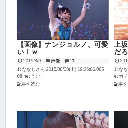
【画像】ナンジョルノ、可愛
上
い！ｗ
だろ
2015/8/9
声優
20
201
1: ななしさん 2015/08/08(土) 19:26:06.065
1: なな
08.net うむ
et 
ねえか・
記事を読む
記事を