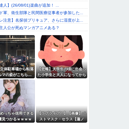
】(26/08/01)楽曲が追加！ ...
ド軍、衛生部隊と民間医療従事者が参加した...
レ注意】名探偵プリキュア、さらに湿度が上...
主人公が死ぬマンガアニメある？
ス】「ルイボスティー」とかいういつの間に...
日本人、募金した人を叩き始める
ターハンターにハマった
四国？隣り合ってるし4県を簡単に行き来で...
立体駐車場から転落
【悲報】大学生の頃に出会っ
ルマの姿がこちら…
た小学生と大人になってから
再会し結婚した男、大炎上ｗ
ｗｗ
めっちゃ信用できる
【ラブライブ！】【画像】ペ
優見つかるｗｗｗｗ
ストマスク・セラス【蓮ノ
空】