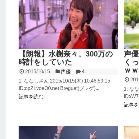
【朗報】水樹奈々、300万の
声
時計をしていた
くっ
ｗｗ
2015/10/15
声優
4
201
1: ななしさん 2015/10/15(木) 10:48:59.15
ID:opZLvoeO0.net Breguet(ブレゲ)...
1: なな
ID:/W
記事を読む
記事を