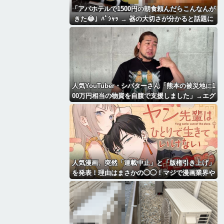
「アパホテルで1500円の朝食頼んだらこんなんが
きた😂」ﾊﾟｼｬｯ → 器の大切さが分かると話題に
ｗｗｗｗｗ
人気YouTuber・シバターさん「熊本の被災地に1
00万円相当の物資を自腹で支援しました」→エグ
すぎる情報を暴露されるｗｗｗｗｗ
人気漫画、突然「連載中止」と「版権引き上げ」
を発表！理由はまさかの◯◯！マジで漫画業界や
ばいかも・・・