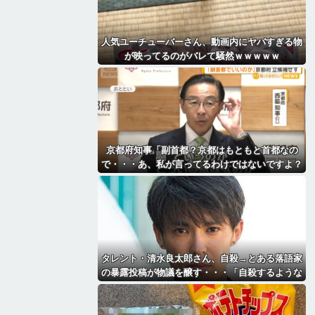
人気ユーチューバーさん、動画内にヤバすぎる物
が映ってるのがバレて騒然ｗｗｗｗｗ
京都府知事「副首都？京都はもともと首都なの
で・・・あ、私が言ってるわけではないですよ？
（笑）」
タレント・清水良太郎さん、自殺→とある落語家
の暴露投稿が物議を醸す・・・「自殺するような
奴に◯◯されたんだね俺は」