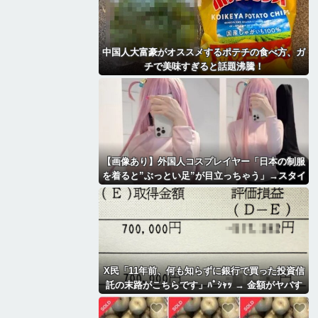
中国人大富豪がオススメするポテチの食べ方、ガ
チで美味すぎると話題沸騰！
【画像あり】外国人コスプレイヤー「日本の制服
を着ると”ぶっとい足”が目立っちゃう」→スタイ
ルが最高すぎて2.1万いいね「太もも好きにはた
まらん」「いいべ」
X民「11年前、何も知らずに銀行で買った投資信
託の末路がこちらです」ﾊﾟｼｬｯ → 金額がヤバす
ぎるｗｗｗｗｗｗ