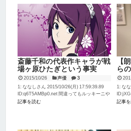
されてお気持ち表明
斎藤千和の代表作キャラが戦
【朗
場ヶ原ひたぎという事実
ら
2015/10/26
声優
3
201
1: ななしさん 2015/10/26(月) 17:59:39.89
1: なな
ID:q6T5AMBp0.net 間違ってもルッキーニや
ID:jXG
ほむらで...
記事を読む
記事を