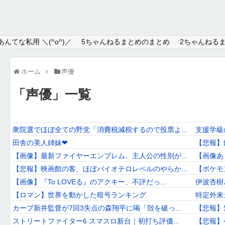
Home
んてな私用 ＼(^o^)／
5ちゃんねるまとめのまとめ
2ちゃんねる
About
ホーム
声優
Link
「
声優
」
一覧
Mail
RSS
衆院選でほぼ全ての野党「消費税減税するので投票よ...
支援学級
オワタあんてな私用 ＼(^o^)／
田舎の美人姉妹❤
【悲報】
【画像】最新ファイヤーエンブレム、主人公の性別が...
【画像あ
5ちゃんねるまとめのまとめ
【悲報】映画館の客、ほぼバイオテロレベルのやらか...
【ポケモ
2ちゃんねるまとめのまとめ
【画像】『To LOVEる』のアクキー、不評だっ...
伊波杏樹
【ロマン】世界を動かした暗号ランキング
特定外来
まとめサイト速報＋
カープ新井監督が7回3失点の森翔平に喝「殻を破っ...
【悲報】
ストリートファイター6 スマスロ新台｜初打ち評価...
【悲報】