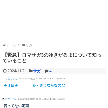
ホーム
サガ
【緊急】ロマサガ3のゆきだるまについて知っ
ていること
2024/11/2
サガ
4
1
:
ななしさん
2024/11/01(金) 13:08:00.79 ID:ZCFgnZ5zd
🔥👴🏻🔥 ⛄＜さよならなのだ
2
:
ななしさん
2024/11/01(金) 13:08:23.55 ID:BZGUi//Dd
言ってない定期