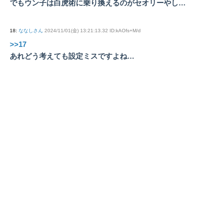
でもウン子は白虎術に乗り換えるのがセオリーやし…
18
:
ななしさん
2024/11/01(金) 13:21:13.32 ID:kAOfs+M/d
>>17
あれどう考えても設定ミスですよね…