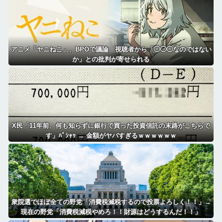
アニメ「ヤニねこ」、BPOで議論 視聴者から「◯◯◯なのではない
か」との批判が寄せられる
X民「11年前、何も知らずに銀行で買った投資信託の末路がこちらで
す」ﾊﾟｼｬｯ → 金額がヤバすぎるｗｗｗｗｗｗ
衆院選でほぼ全ての野党「消費税減税するので投票よろしく！！」→
現在の野党「消費税減税やめろ！！財源はどうするんだ！！」