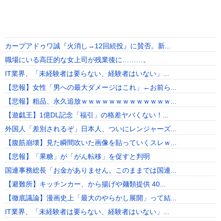
カープアドゥワ誠『火消し→12回続投』に賛否。新...
職場にいる高圧的な女上司が残業後に………。
IT業界、「未経験者は要らない、経験者はいない」...
【悲報】女性「男への最大ダメージはこれ」←お前ら...
【悲報】粗品、永久追放ｗｗｗｗｗｗｗｗｗｗｗｗｗ...
【遊戯王】1億DL記念「福引」の格差ヤバくない！...
外国人「差別されるぞ」日本人、ついにレンジャーズ...
【腹筋崩壊】見た瞬間吹いた画像を貼っていくスレｗ...
【悲報】「果糖」が「がん転移」を促すと判明
国連事務総長「お金がありません。このままでは国連...
【避難所】キッチンカー、から揚げや麺類提供 40...
【徹底議論】漫画史上「最大のやらかし展開」って結...
IT業界、「未経験者は要らない、経験者はいない」...