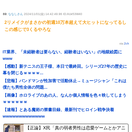
69
:
ななしさん
2024/11/01(金) 14:42:49.96 ID:AUir53W40
2リメイクがまさかの初週10万本超えて大ヒットになってるし
この感じで3くるやろな
via:
2ch
IT業界、「未経験者は要らない、経験者はいない」の地獄絵図に
www
【感動】新テニスの王子様、本日で最終回。シリーズ27年の歴史に
幕を閉じるｗｗｗｗ...
【悲報】バンドマンが性加害で活動休止→ミュージシャン「これは
僕たち男性全体の問題...
【画像】ホロライブのあの人、なんか個人情報を色々映してしまう
ｗｗｗｗｗｗ
【速報】とある魔術の禁書目録、最新刊でヒロイン戦争決着
wwwwwwwwwwwww
【正論】X民「真の弱者男性は恋愛ゲームとかアニ