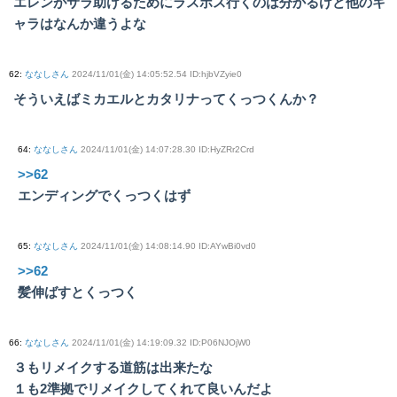
エレンがサラ助けるためにラスボス行くのは分かるけど他のキ
ャラはなんか違うよな
62
:
ななしさん
2024/11/01(金) 14:05:52.54 ID:hjbVZyie0
そういえばミカエルとカタリナってくっつくんか？
64
:
ななしさん
2024/11/01(金) 14:07:28.30 ID:HyZRr2Crd
>>62
エンディングでくっつくはず
65
:
ななしさん
2024/11/01(金) 14:08:14.90 ID:AYwBi0vd0
>>62
髪伸ばすとくっつく
66
:
ななしさん
2024/11/01(金) 14:19:09.32 ID:P06NJOjW0
３もリメイクする道筋は出来たな
１も2準拠でリメイクしてくれて良いんだよ