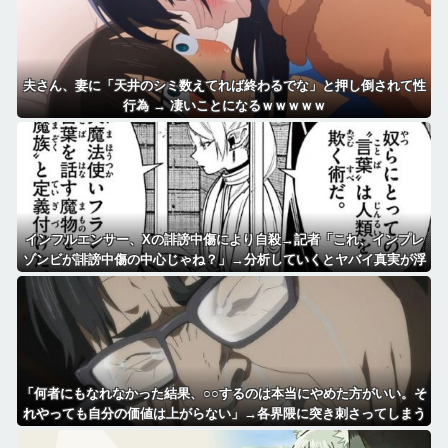
夫さん、妻に「天井のシミ数えてれば終わるでな」と押し倒されて性
行為 → 凄いことになるｗｗｗｗｗ
インフルエンサー、Xの誹謗中傷により自殺→記者「これ、インプレ
ゾンビが誹謗中傷の中心じゃね？」→分析していくとヤバイ真実が浮
かび上がる
「何者にもなれなかった結果、○○するのは本当にやめた方がいい。そ
れやっても自分の価値は上がらない」→各界隈に突き刺さってしまう