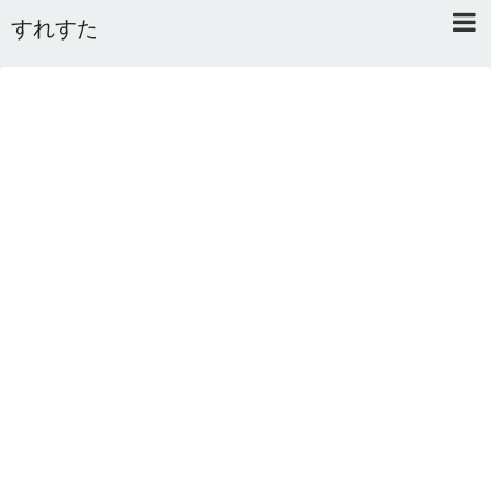
すれすた
Home
About
Link
Mail
RSS
オワタあんてな私用 ＼(^o^)／
5ちゃんねるまとめのまとめ
2ちゃんねるまとめのまとめ
まとめサイト速報＋