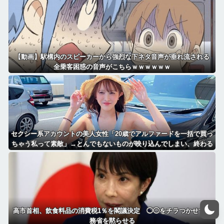
【動画】駅構内のスピーカーから強烈な下ネタ音声が垂れ流される
全乗客困惑の音声がこちらｗｗｗｗｗｗ
セクシー系アカウントの美人女性「20歳でアルファードを一括で買っ
ちゃう私って素敵」→とんでもないものが映り込んでしまい、終わる
高市首相、飲食料品の消費税1％を閣議決定 ◯◯をチラつかせて財
務省を黙らせる