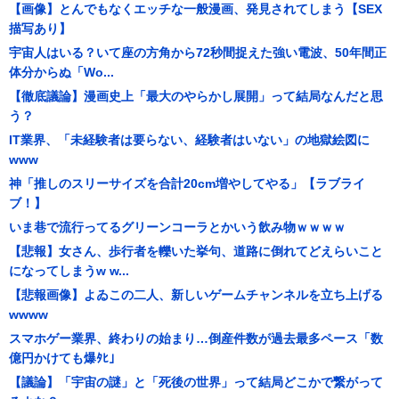
【画像】とんでもなくエッチな一般漫画、発見されてしまう【SEX
描写あり】
宇宙人はいる？いて座の方角から72秒間捉えた強い電波、50年間正
体分からぬ「Wo...
【徹底議論】漫画史上「最大のやらかし展開」って結局なんだと思
う？
IT業界、「未経験者は要らない、経験者はいない」の地獄絵図に
www
神「推しのスリーサイズを合計20cm増やしてやる」【ラブライ
ブ！】
いま巷で流行ってるグリーンコーラとかいう飲み物ｗｗｗｗ
【悲報】女さん、歩行者を轢いた挙句、道路に倒れてどえらいこと
になってしまうw w...
【悲報画像】よゐこの二人、新しいゲームチャンネルを立ち上げる
wwww
スマホゲー業界、終わりの始まり…倒産件数が過去最多ペース「数
億円かけても爆ﾀﾋ」
【議論】「宇宙の謎」と「死後の世界」って結局どこかで繋がって