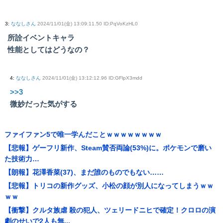
3
:
ななしさん
2024/11/01(金) 13:09:11.50 ID:PqVoKzHL0
所詮イベントキャラ
性能としてはどうなの？
4
:
ななしさん
2024/11/01(金) 13:12:12.96 ID:GFlpX3mdd
>>3
微妙だった気がする
ファイファン5で唯一学んだことｗｗｗｗｗｗｗｗ
【悲報】ゲーフリ新作、Steam賛否両論(53%)に。ポケモンで磨い
た技術力…
【朗報】花澤香菜(37)、まだ誰のものでもない……
【悲報】トリコの新作グッズ、小松の顔が別人になってしまうｗｗ
ｗｗ
【衝撃】クルタ族虐 殺の犯人、ツェリードニヒで確定！クロロの演
劇のせいで2人も無...