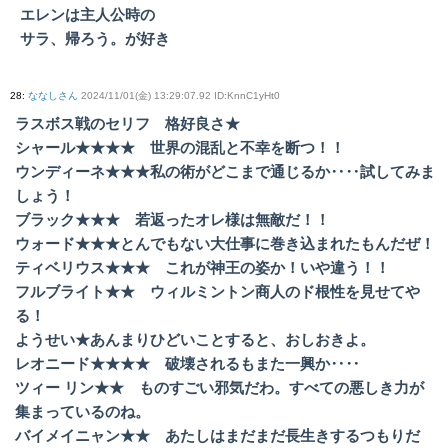
エレンは主人公時の
サラ、帰ろう。が好き
28
:
ななしさん
2024/11/01(金) 13:29:07.92 ID:KnnC1yHt0
ラスボス戦のセリフ 格好良さ★
シャール★★★★ 世界の混乱と不幸を断つ！！
ウンディーネ★★★私の術がどこまで通じるか‥‥試してみま
しょう！
ブラック★★★ 若返ったオレ様は無敵だ！！
ウォード★★★とんでもない大仕事に巻き込まれたもんだぜ！
ティベリウス★★★ これが神王の姿か！いや違う！！
フルブライト★★ ウィルミントン商人のド根性を見せてや
る！
ようせい★あんまりひどいことすると、おしおきよ。
レオニード★★★★ 破壊されるもまた一興か‥‥
ツィー リン★★ ものすごい邪気だわ。すべての悪しき力が
集まっているのね。
バイメイニャン★★ あたしはまだまだ長生きするつもりだ