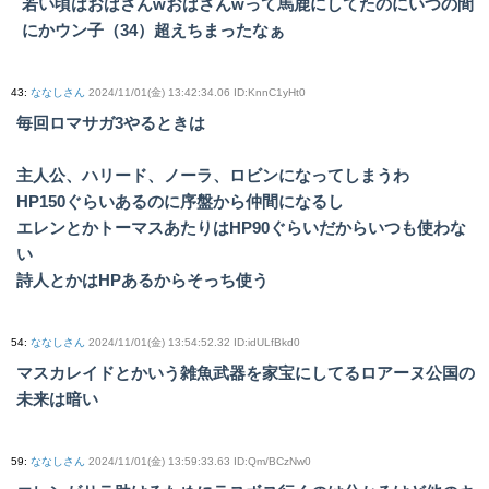
若い頃はおばさんwおばさんwって馬鹿にしてたのにいつの間
にかウン子（34）超えちまったなぁ
43
:
ななしさん
2024/11/01(金) 13:42:34.06 ID:KnnC1yHt0
毎回ロマサガ3やるときは
主人公、ハリード、ノーラ、ロビンになってしまうわ
HP150ぐらいあるのに序盤から仲間になるし
エレンとかトーマスあたりはHP90ぐらいだからいつも使わな
い
詩人とかはHPあるからそっち使う
54
:
ななしさん
2024/11/01(金) 13:54:52.32 ID:idULfBkd0
マスカレイドとかいう雑魚武器を家宝にしてるロアーヌ公国の
未来は暗い
59
:
ななしさん
2024/11/01(金) 13:59:33.63 ID:Qm/BCzNw0