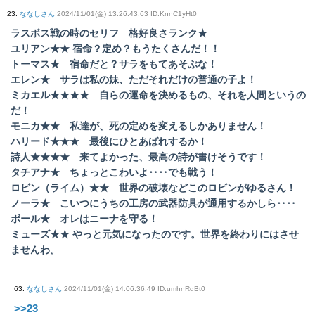
23
:
ななしさん
2024/11/01(金) 13:26:43.63 ID:KnnC1yHt0
ラスボス戦の時のセリフ 格好良さランク★
ユリアン★★ 宿命？定め？もうたくさんだ！！
トーマス★ 宿命だと？サラをもてあそぶな！
エレン★ サラは私の妹、ただそれだけの普通の子よ！
ミカエル★★★★ 自らの運命を決めるもの、それを人間というの
だ！
モニカ★★ 私達が、死の定めを変えるしかありません！
ハリード★★★ 最後にひとあばれするか！
詩人★★★★ 来てよかった、最高の詩が書けそうです！
タチアナ★ ちょっとこわいよ‥‥でも戦う！
ロビン（ライム）★★ 世界の破壊などこのロビンがゆるさん！
ノーラ★ こいつにうちの工房の武器防具が通用するかしら‥‥
ポール★ オレはニーナを守る！
ミューズ★★ やっと元気になったのです。世界を終わりにはさせ
ませんわ。
63
:
ななしさん
2024/11/01(金) 14:06:36.49 ID:umhnRdBt0
>>23