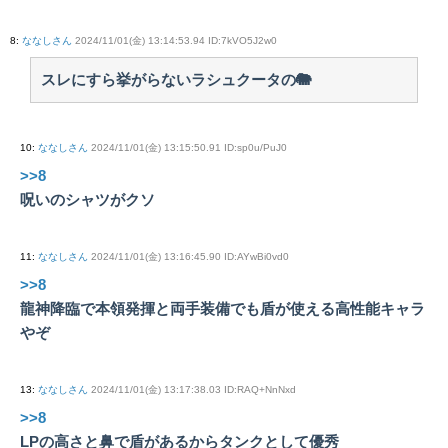
8
:
ななしさん
2024/11/01(金) 13:14:53.94 ID:7kVO5J2w0
スレにすら挙がらないラシュクータの🐘
10
:
ななしさん
2024/11/01(金) 13:15:50.91 ID:sp0u/PuJ0
>>8
呪いのシャツがクソ
11
:
ななしさん
2024/11/01(金) 13:16:45.90 ID:AYwBi0vd0
>>8
龍神降臨で本領発揮と両手装備でも盾が使える高性能キャラ
やぞ
13
:
ななしさん
2024/11/01(金) 13:17:38.03 ID:RAQ+NnNxd
>>8
LPの高さと鼻で盾があるからタンクとして優秀