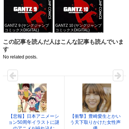
GANTZ 9 (ヤングジャンプ
GANTZ 10 (ヤングジャンプ
コミックスDIGITAL)
コミックスDIGITAL)
価格：¥100
価格：¥100
この記事を読んだ人はこんな記事も読んでいま
す
No related posts.
【悲報】日本アニメーシ
【衝撃】豊崎愛生とかい
ョン50周年イラストに謎
う天下取りかけた女性声
のアニメが紛れ込む
優