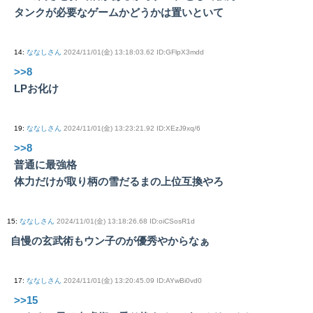
タンクが必要なゲームかどうかは置いといて
14
:
ななしさん
2024/11/01(金) 13:18:03.62 ID:GFlpX3mdd
>>8
LPお化け
19
:
ななしさん
2024/11/01(金) 13:23:21.92 ID:XEzJ9xq/6
>>8
普通に最強格
体力だけが取り柄の雪だるまの上位互換やろ
15
:
ななしさん
2024/11/01(金) 13:18:26.68 ID:oiCSosR1d
自慢の玄武術もウン子のが優秀やからなぁ
17
:
ななしさん
2024/11/01(金) 13:20:45.09 ID:AYwBi0vd0
>>15