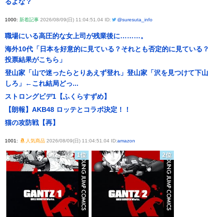
るよな？
1000:
新着記事
2026/08/09(日) 11:04:51.04 ID:
@suresuta_info
職場にいる高圧的な女上司が残業後に………。
海外10代「日本を好意的に見ている？それとも否定的に見ている？
投票結果がこちら」
登山家「山で迷ったらとりあえず登れ」登山家「沢を見つけて下山
しろ」←これ結局どっ...
ストロングビデ1【ふくらすずめ】
【朗報】AKB48 ロッテとコラボ決定！！
猫の攻防戦【再】
1001:
人気商品
2026/08/09(日) 11:04:51.04 ID:
amazon
1位
2位