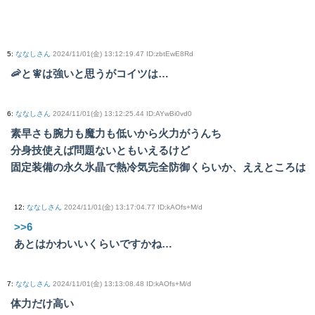
5
:
ななしさん
2024/11/01(金) 13:12:19.47 ID:zbtEwE8Rd
🦐と🧚は強いと思うがコイツは…
6
:
ななしさん
2024/11/01(金) 13:12:25.44 ID:AYwBi0vd0
素早さも腕力も魔力も低いから火力がうんち
分身技使えば問題ないともいえるけど
固定装備の永久氷晶で熱冷気完全防御くらいか、ええところは
12
:
ななしさん
2024/11/01(金) 13:17:04.77 ID:kAOfs+M/d
>>6
あとはかわいいくらいですかね…
7
:
ななしさん
2024/11/01(金) 13:13:08.48 ID:kAOfs+M/d
体力だけ高い