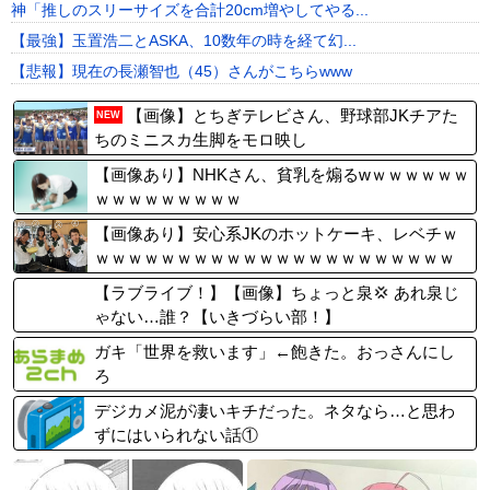
神「推しのスリーサイズを合計20cm増やしてやる...
【最強】玉置浩二とASKA、10数年の時を経て幻...
【悲報】現在の長瀬智也（45）さんがこちらwww
【画像】とちぎテレビさん、野球部JKチアた
NEW
ちのミニスカ生脚をモロ映し
【画像あり】NHKさん、貧乳を煽るwｗｗｗｗｗｗ
ｗｗｗｗｗｗｗｗｗ
【画像あり】安心系JKのホットケーキ、レベチｗ
ｗｗｗｗｗｗｗｗｗｗｗｗｗｗｗｗｗｗｗｗｗｗ
ｗ
【ラブライブ！】【画像】ちょっと泉💢 あれ泉じ
ゃない…誰？【いきづらい部！】
ガキ「世界を救います」←飽きた。おっさんにし
ろ
デジカメ泥が凄いキチだった。ネタなら…と思わ
ずにはいられない話①