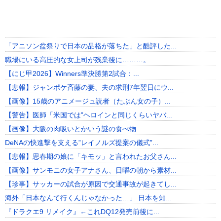
「アニソン盆祭りで日本の品格が落ちた」と酷評した...
職場にいる高圧的な女上司が残業後に………。
【にじ甲2026】Winners準決勝第2試合：...
【悲報】ジャンポケ斉藤の妻、夫の求刑7年翌日にウ...
【画像】15歳のアニメージュ読者（たぶん女の子）...
【警告】医師「米国では”ヘロインと同じくらいヤバ...
【画像】大阪の肉吸いとかいう謎の食べ物
DeNAの快進撃を支える”レイノルズ提案の儀式”...
【悲報】思春期の娘に「キモッ」と言われたお父さん...
【画像】サンモニの女子アナさん、日曜の朝から素材...
【珍事】サッカーの試合が原因で交通事故が起きてし...
海外「日本なんて行くんじゃなかった…」 日本を知...
『ドラクエ9 リメイク』←これDQ12発売前後に...