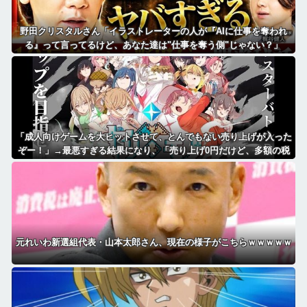
野田クリスタルさん「イラストレーターの人が『AIに仕事を奪われ
る』って言ってるけど、あなた達は"仕事を奪う側"じゃない？」
「成人向けゲームを大ヒットさせて、とんでもない売り上げが入った
ぞー！」→最悪すぎる結果になり、「売り上げ0円だけど、多額の税
金を払え」という状況になって絶望
元れいわ新選組代表・山本太郎さん、現在の様子がこちらｗｗｗｗｗ