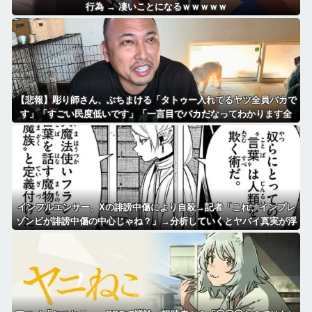
行為 → 凄いことになるｗｗｗｗｗ
【悲報】彫り師さん、ぶちまける「タトゥー入れてるヤツ全員バカで
す」「すごい民度低いです」「一言目でバカだなってわかります全
員」
インフルエンサー、Xの誹謗中傷により自殺→記者「これ、インプレ
ゾンビが誹謗中傷の中心じゃね？」→分析していくとヤバイ真実が浮
かび上がる