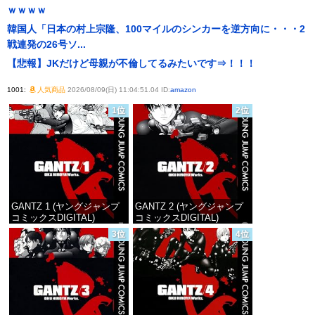
ｗｗｗｗ
韓国人「日本の村上宗隆、100マイルのシンカーを逆方向に・・・2
戦連発の26号ソ...
【悲報】JKだけど母親が不倫してるみたいです⇒！！！
1001:
人気商品
2026/08/09(日) 11:04:51.04 ID:
amazon
1位
2位
GANTZ 1 (ヤングジャンプ
GANTZ 2 (ヤングジャンプ
コミックスDIGITAL)
コミックスDIGITAL)
3位
4位
価格：¥100
価格：¥100