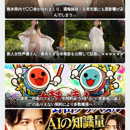
熊本県内で◯◯者が現れまくり、通報頻発！災害支援にも悪影響が及
んでしまう…
新人女性声優さん、最高すぎる水着姿を公開して話題にｗｗｗｗｗｗ
ゲーム業界ご用達のフォント、年間料金“53倍”かつ“更新毎に値上
げ”のありえない契約により多数撤退へ・・・