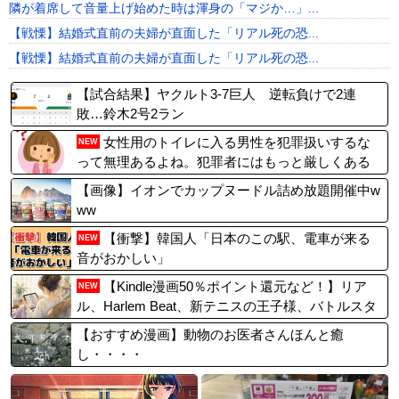
隣が着席して音量上げ始めた時は渾身の「マジか…」...
【戦慄】結婚式直前の夫婦が直面した「リアル死の恐...
【戦慄】結婚式直前の夫婦が直面した「リアル死の恐...
【試合結果】ヤクルト3-7巨人 逆転負けで2連
敗…鈴木2号2ラン
女性用のトイレに入る男性を犯罪扱いするな
NEW
って無理あるよね。犯罪者にはもっと厳しくある
べき
【画像】イオンでカップヌードル詰め放題開催中w
ww
【衝撃】韓国人「日本のこの駅、電車が来る
NEW
音がおかしい」
【Kindle漫画50％ポイント還元など！】リア
NEW
ル、Harlem Beat、新テニスの王子様、バトルスタ
ディーズ、テコンダー朴、ろくでなしブルース、
【おすすめ漫画】動物のお医者さんほんと癒
シュート！など他にも多数！Dreamsはヤバい価
し・・・・
格！