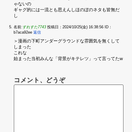
ゃないの‌
ギャグ的には一流とも思えんしほのぼのネタも皆無だ
し
名前:
すれすた7743
投稿日：2024/10/25(金) 16:38:56
ID：
b7aca92ee
返信
＞漫画の下町アンダーグラウンドな雰囲気を無くして
しまった
これな
始まった当初みんな「背景がキテレツ」って言ってたw
コメント、どうぞ