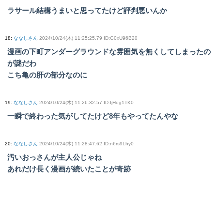
ラサール結構うまいと思ってたけど評判悪いんか
18
:
ななしさん
2024/10/24(木) 11:25:25.79 ID:G0xU96B20
漫画の下町アンダーグラウンドな雰囲気を無くしてしまったの
が謎だわ
こち亀の肝の部分なのに
19
:
ななしさん
2024/10/24(木) 11:26:32.57 ID:IjHog1TK0
一瞬で終わった気がしてたけど8年もやってたんやな
20
:
ななしさん
2024/10/24(木) 11:28:47.62 ID:n6rs9Lhy0
汚いおっさんが主人公じゃね
あれだけ長く漫画が続いたことが奇跡