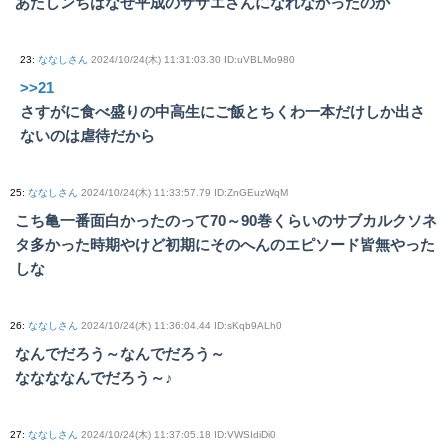
あたしンちはなぜ平成のサザエさんになれなかったのか
23
:
ななしさん
2024/10/24(木) 11:31:03.30 ID:uVBLMo980
>>21
さすがに食べ盛りの中高生にご飯とちくわ一本だけしか出さ
ないのは虐待だから
25
:
ななしさん
2024/10/24(木) 11:33:57.79 ID:ZnGEuzWqM
こち亀一番面白かったのって70～90巻くらいのサブカルクソネ
タ多かった時期やけど初期にそのへんのエピソード皆無やった
しな
26
:
ななしさん
2024/10/24(木) 11:36:04.44 ID:sKqb9ALh0
なんでだろう～なんでだろう～
ななななんでだろう～♪
27
:
ななしさん
2024/10/24(木) 11:37:05.18 ID:VWSIdiDi0