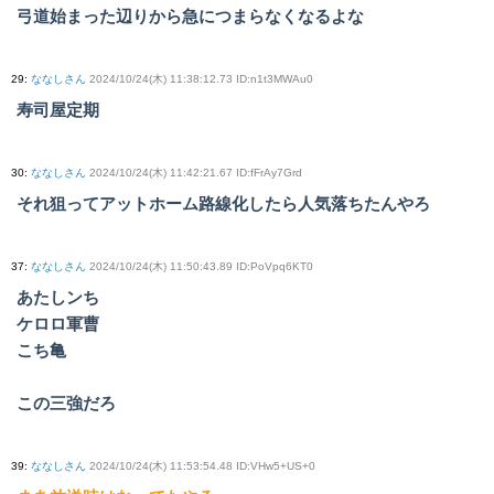
弓道始まった辺りから急につまらなくなるよな
29
:
ななしさん
2024/10/24(木) 11:38:12.73 ID:n1t3MWAu0
寿司屋定期
30
:
ななしさん
2024/10/24(木) 11:42:21.67 ID:fFrAy7Grd
それ狙ってアットホーム路線化したら人気落ちたんやろ
37
:
ななしさん
2024/10/24(木) 11:50:43.89 ID:PoVpq6KT0
あたしンち
ケロロ軍曹
こち亀
この三強だろ
39
:
ななしさん
2024/10/24(木) 11:53:54.48 ID:VHw5+US+0