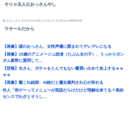
そりゃ主人公おっさんやし
3
:
ななしさん
2024/10/24(木) 10:46:37.23 ID:wLVWMGON0
ラサールだから
【画像】謎のおっさん、女性声優に囲まれてデレデレになる
【画像】15歳のアニメージュ読者（たぶん女の子）、うっかりガン
ダム富野に質問して...
【悲報】女さん、ガチャをとんでもない量買い占めて炎上するｗｗ
ｗｗ
【画像】艦これ絵師、AI絵だと魔女裁判され心が折れる
外人「和ゲーってメニューが英語だらけだけど理解出来てる？美的
センスでわざとそうし...