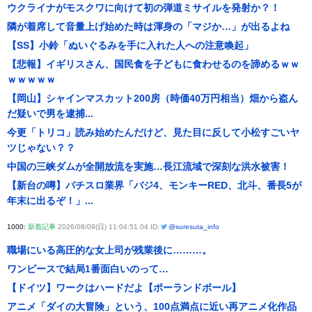
ウクライナがモスクワに向けて初の弾道ミサイルを発射か？！
隣が着席して音量上げ始めた時は渾身の「マジか…」が出るよね
【SS】小鈴「ぬいぐるみを手に入れた人への注意喚起」
【悲報】イギリスさん、国民食を子どもに食わせるのを諦めるｗｗ
ｗｗｗｗｗ
【岡山】シャインマスカット200房（時価40万円相当）畑から盗ん
だ疑いで男を逮捕...
今更「トリコ」読み始めたんだけど、見た目に反して小松すごいヤ
ツじゃない？？
中国の三峡ダムが全開放流を実施…長江流域で深刻な洪水被害！
【新台の噂】パチスロ業界「バジ4、モンキーRED、北斗、番長5が
年末に出るぞ！」...
1000:
新着記事
2026/08/09(日) 11:04:51.04 ID:
@suresuta_info
職場にいる高圧的な女上司が残業後に………。
ワンピースで結局1番面白いのって…
【ドイツ】ワークはハードだよ【ポーランドボール】
アニメ「ダイの大冒険」という、100点満点に近い再アニメ化作品