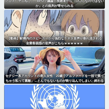
アニメ「ヤニねこ」、BPOで議論 視聴者から「◯◯◯なのではない
か」との批判が寄せられる
【動画】駅構内のスピーカーから強烈な下ネタ音声が垂れ流される
全乗客困惑の音声がこちらｗｗｗｗｗｗ
セクシー系アカウントの美人女性「20歳でアルファードを一括で買っ
ちゃう私って素敵」→とんでもないものが映り込んでしまい、終わる