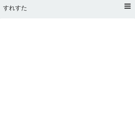
すれすた
Home
About
Link
Mail
RSS
オワタあんてな私用 ＼(^o^)／
5ちゃんねるまとめのまとめ
2ちゃんねるまとめのまとめ
まとめサイト速報＋