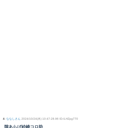
4
:
ななしさん
2024/10/24(木) 10:47:28.96 ID:/LHZpg770
隙あらば絵崎コロ助