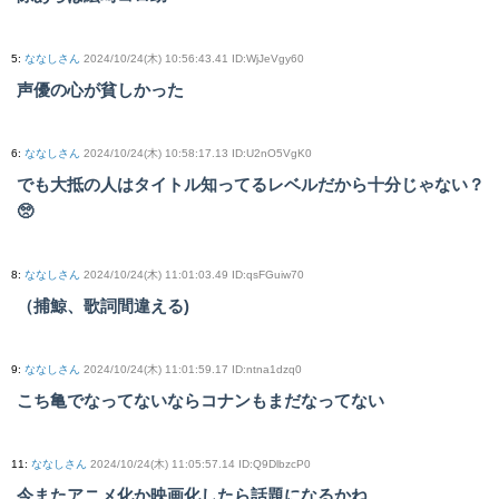
5
:
ななしさん
2024/10/24(木) 10:56:43.41 ID:WjJeVgy60
声優の心が貧しかった
6
:
ななしさん
2024/10/24(木) 10:58:17.13 ID:U2nO5VgK0
でも大抵の人はタイトル知ってるレベルだから十分じゃない？
🥺
8
:
ななしさん
2024/10/24(木) 11:01:03.49 ID:qsFGuiw70
（捕鯨、歌詞間違える)
9
:
ななしさん
2024/10/24(木) 11:01:59.17 ID:ntna1dzq0
こち亀でなってないならコナンもまだなってない
11
:
ななしさん
2024/10/24(木) 11:05:57.14 ID:Q9DlbzcP0
今またアニメ化か映画化したら話題になるかね