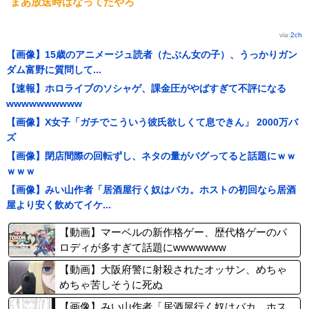
まあ放送時はなってたやろ
via:
2ch
【画像】15歳のアニメージュ読者（たぶん女の子）、うっかりガン
ダム富野に質問して...
【速報】ホロライブのソシャゲ、課金圧がやばすぎて不評になる
wwwwwwwwww
【画像】X女子「ガチでこういう彼氏欲しくて息できん」 2000万バ
ズ
【画像】閉店間際の回転ずし、ネタの量がバグってると話題にｗｗ
ｗｗｗ
【画像】みい山作者「居酒屋行く奴はバカ。ホストの初回なら居酒
屋より安く飲めてイケ...
【動画】マーベルの新作格ゲー、歴代格ゲーのパ
ロディが多すぎて話題にwwwwwww
【動画】大阪府警に射殺されたオッサン、めちゃ
めちゃ苦しそうに死ぬ
【画像】みい山作者「居酒屋行く奴はバカ。ホス