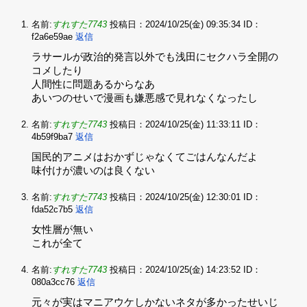
名前:
すれすた7743
投稿日：2024/10/25(金) 09:35:34
ID：
f2a6e59ae
返信
ラサールが政治的発言以外でも浅田にセクハラ全開の
コメしたり‌
人間性に問題あるからなあ‌
あいつのせいで漫画も嫌悪感で見れなくなったし
名前:
すれすた7743
投稿日：2024/10/25(金) 11:33:11
ID：
4b59f9ba7
返信
国民的アニメはおかずじゃなくてごはんなんだよ‌
味付けが濃いのは良くない
名前:
すれすた7743
投稿日：2024/10/25(金) 12:30:01
ID：
fda52c7b5
返信
女性層が無い‌
これが全て
名前:
すれすた7743
投稿日：2024/10/25(金) 14:23:52
ID：
080a3cc76
返信
元々が実はマニアウケしかないネタが多かったせいじ