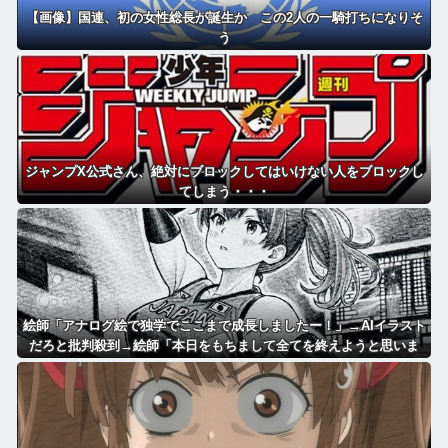
【画像】国連、初の女性総長が誕生か この2人の一騎打ちになりそ
う
ジャンプX公式さん、絶対にブロックしてはいけない人をブロックし
てしまう・・・
絵師「アナログ絵で独学でここまで成長しましたー！」→AIイラスト
だろと批判殺到→絵師「本日をもちまして全てを終えようと思いま
す」→しかし・・・