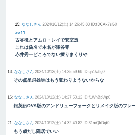
15
:
ななしさん
2024/10/12(土) 14:26:45.83 ID:fDCAk7sG0
>>11
古谷徹とアムロ・レイで安室透
これは偽名で本名が降谷零
赤井秀一どころでない擦りまくりや
13
:
ななしさん
2024/10/12(土) 14:25:59.69 ID:qh1/atlg0
その点星飛雄馬はもう変わりようないからな
16
:
ななしさん
2024/10/12(土) 14:27:53.12 ID:f1WhBpWp0
銀英伝OVA版のアンドリューフォークとリメイク版のフレ
21
:
ななしさん
2024/10/12(土) 14:32:49.82 ID:31mQkDqt0
もう歳だし隠居でいい