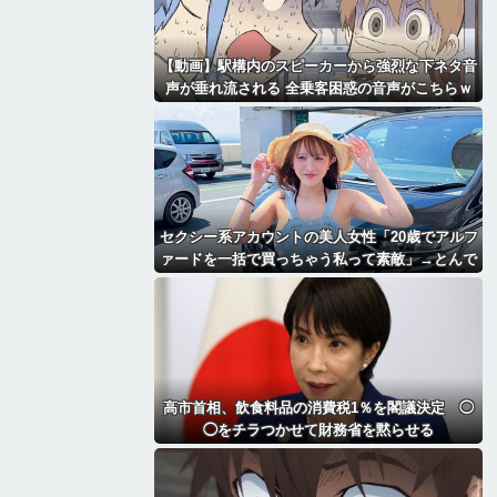
【動画】駅構内のスピーカーから強烈な下ネタ音
声が垂れ流される 全乗客困惑の音声がこちらｗ
ｗｗｗｗｗ
セクシー系アカウントの美人女性「20歳でアルフ
ァードを一括で買っちゃう私って素敵」→とんで
もないものが映り込んでしまい、終わる
高市首相、飲食料品の消費税1％を閣議決定 ◯
◯をチラつかせて財務省を黙らせる