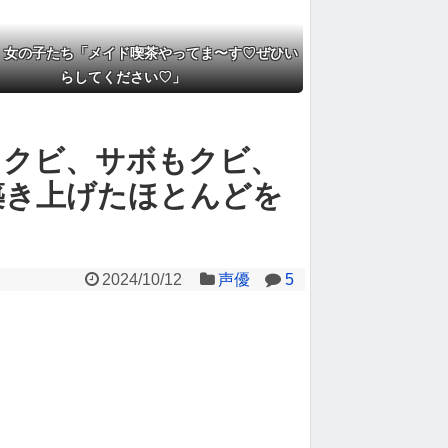
】女の子たち「メイド喫茶やってま〜す♡ぜひい
らしてください♡」
もクビ、サボもクビ、
築き上げたほとんどを
2024/10/12
声優
5