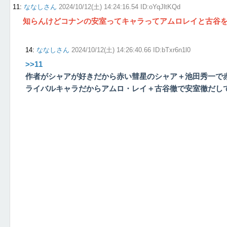
11
:
ななしさん
2024/10/12(土) 14:24:16.54 ID:oYqJltKQd
知らんけどコナンの安室ってキャラってアムロレイと古谷
14
:
ななしさん
2024/10/12(土) 14:26:40.66 ID:bTxr6n1l0
>>11
作者がシャアが好きだから赤い彗星のシャア＋池田秀一で
ライバルキャラだからアムロ・レイ＋古谷徹で安室徹だし