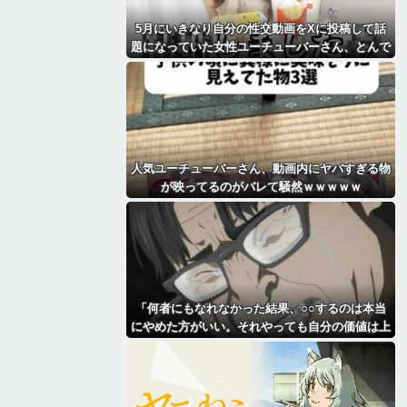
5月にいきなり自分の性交動画をXに投稿して話
題になっていた女性ユーチューバーさん、とんで
もないことになっていた・・・
人気ユーチューバーさん、動画内にヤバすぎる物
が映ってるのがバレて騒然ｗｗｗｗｗ
「何者にもなれなかった結果、○○するのは本当
にやめた方がいい。それやっても自分の価値は上
がらない」→各界隈に突き刺さってしまう