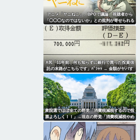
アニメ「ヤニねこ」、BPOで議論 視聴者から
「◯◯◯なのではないか」との批判が寄せられる
X民「11年前、何も知らずに銀行で買った投資信
託の末路がこちらです」ﾊﾟｼｬｯ → 金額がヤバす
ぎるｗｗｗｗｗｗ
衆院選でほぼ全ての野党「消費税減税するので投
票よろしく！！」→現在の野党「消費税減税やめ
ろ！！財源はどうするんだ！！」