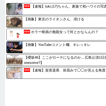
『マリオカートワールド』はどうすればよかったのか...
【画像】
【速報】tuki.(17)ちゃん、家族で初ハワイの
NEW
LモンキーターンRED「王道から挑戦へ！モードア...
【画像】
【社会】福岡の人口がどんどん増え続けている理由
【サッカ
【画像】東京のライオンさん、溶ける
【社会】福岡の人口がどんどん増え続けている理由
【YouT
ホラー映画の無能女って何とかならんの？
NEW
【画像】YouTubeコメント欄、キレッキレ
【櫻坂46】ここがローテになるのか... 広島公演1日目セ
onesome?】
【速報】賀喜遥香、前屈みで◯◯が見える角度
NEW