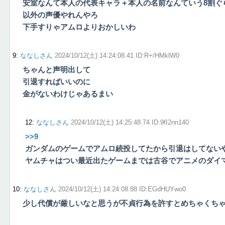
安室なんて本人の代表キャラ＋本人の名前なんていう8割ぐ
以外の声優やれんやろ
下手すりゃアムロよりおかしいわ
9
:
ななしさん
2024/10/12(土) 14:24:08.41 ID:R+/HMklW0
ちゃんと声明出して
引退すればいいのに
金がないわけじゃあるまい
12
:
ななしさん
2024/10/12(土) 14:25:48.74 ID:9fI2nn140
>>9
ガンダムのゲームでアムロ続投してたから引退はしてない
ヤムチャはつい最近出たゲームまでは古谷でアニメのダイ
10
:
ななしさん
2024/10/12(土) 14:24:08.88 ID:EGdHUYwo0
少し代償が厳しいなと思うが不貞行為を許すとめちゃくち