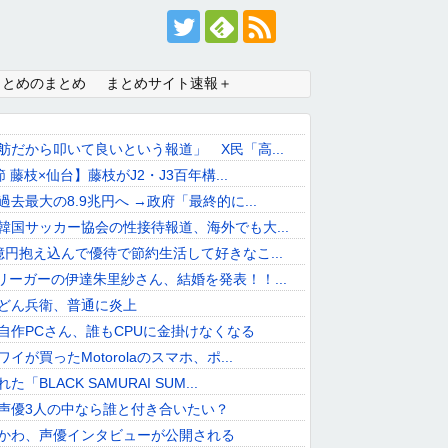
まとめのまとめ
まとめサイト速報＋
舫だから叩いて良いという報道」 X民「高...
節 藤枝×仙台】藤枝がJ2・J3百年構...
去最大の8.9兆円へ →政府「最終的に...
韓国サッカー協会の性接待報道、海外でも大...
億円抱え込んで優待で節約生活して好きなこ...
リーガーの伊達朱里紗さん、結婚を発表！！...
どん兵衛、普通に炎上
自作PCさん、誰もCPUに金掛けなくなる
イが買ったMotorolaのスマホ、ポ...
「BLACK SAMURAI SUM...
声優3人の中なら誰と付き合いたい？
かわ、声優インタビューが公開される