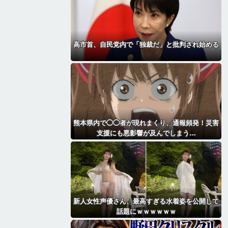
高市首、自民党内で「独裁だ」と批判され始める
熊本県内で◯◯者が現れまくり、通報頻発！災害
支援にも悪影響が及んでしまう…
新人女性声優さん、最高すぎる水着姿を公開して
話題にｗｗｗｗｗｗ