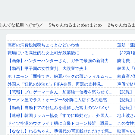
Home
んてな私用 ＼(^o^)／
5ちゃんねるまとめのまとめ
2ちゃんねる
About
Link
高市の消費税減税ちょっとひどいわ他
蓮舫「蓮
職場にいる高圧的な女上司が残業後に………。
【J2第1
Mail
【画像】ハンターハンターさん、ガチで最強の新能力...
防衛費、過
RSS
【動画】甲子園の女性審判、大誤審で炎上
韓国人「
ホリエモン「面接でさ、納豆パックの薄いフィルムっ...
株資産7
オワタあんてな私用 ＼(^o^)／
外国人「狂気の沙汰だ」FIFA会長、再選の支持見...
声優でM
【悲報】プロゲーマーさん、加藤純一信者を怒らせて...
【悲報】
5ちゃんねるまとめのまとめ
ラーメン屋でラストオーダー5分前に入店するの迷惑...
【悲報】
2ちゃんねるまとめのまとめ
【動画】自動ドアの仕組みを理解した富山のツバメが...
【悲報】ワ
【速報】韓国サッカー協会『すでに時効だ』、外国人...
地上波された
まとめサイト速報＋
ドイツ空港のウクライナ機に自爆ドローン接近→職員...
この女性
【ななし】ねるちゃん、葬儀代の写真載せただけで悪...
映画ちい