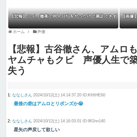
【悲報】ワイ、徹夜で同人ｴﾛｹﾞをやったけど満足できず
【画像
ホーム
声優
【悲報】古谷徹さん、アムロ
ヤムチャもクビ 声優人生で
失う
1
:
ななしさん
2024/10/12(土) 14:14:37.20 ID:KfrftHE60
最後の砦はアムロとリボンズか😭
2
:
ななしさん
2024/10/12(土) 14:16:03.01 ID:9fI2nn140
星矢の声戻して欲しい