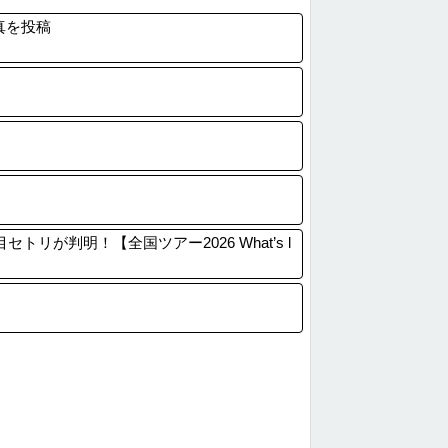
温泉の中でこれやる奴ｗｗｗｗｗｗｗｗｗ
写真を投稿
温泉の中でこれやる奴ｗｗｗｗｗｗｗｗｗ
ー】韓国サッカー協会、性接待疑惑 日本人...
ubeに夢中】"テレビ大好き"高齢者の...
トリが判明！【全国ツアー2026 What’s l