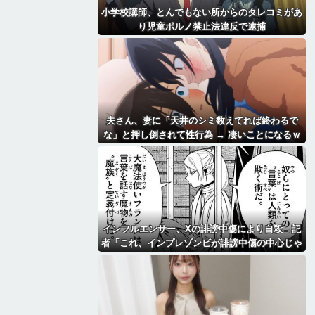
小学校講師、とんでもない所からのタレコミがあ
り児童ポルノ禁止法違反で逮捕
夫さん、妻に「天井のシミ数えてれば終わるで
な」と押し倒されて性行為 → 凄いことになるｗ
ｗｗｗｗ
インフルエンサー、Xの誹謗中傷により自殺→記
者「これ、インプレゾンビが誹謗中傷の中心じゃ
ね？」→分析していくとヤバイ真実が浮かび上が
る