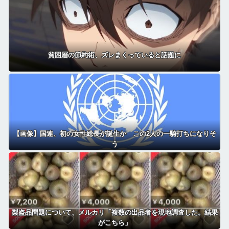
貧困層の節約術、ズレまくっていると話題に
【画像】国連、初の女性総長が誕生か この2人の一騎打ちになりそ
う
梨盗品問題について、メルカリ「複数の出品者を現地調査した。結果
がこちら」