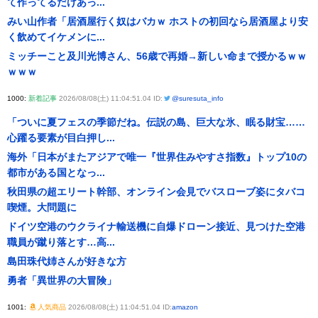
て作ってるだけあっ...
みい山作者「居酒屋行く奴はバカｗ ホストの初回なら居酒屋より安
く飲めてイケメンに...
ミッチーこと及川光博さん、56歳で再婚→新しい命まで授かるｗｗ
ｗｗｗ
1000:
新着記事
2026/08/08(土) 11:04:51.04 ID:
@suresuta_info
「ついに夏フェスの季節だね。伝説の島、巨大な氷、眠る財宝……
心躍る要素が目白押し...
海外「日本がまたアジアで唯一『世界住みやすさ指数』トップ10の
都市がある国となっ...
秋田県の超エリート幹部、オンライン会見でバスローブ姿にタバコ
喫煙。大問題に
ドイツ空港のウクライナ輸送機に自爆ドローン接近、見つけた空港
職員が蹴り落とす…高...
島田珠代姉さんが好きな方
勇者「異世界の大冒険」
1001:
人気商品
2026/08/08(土) 11:04:51.04 ID:
amazon