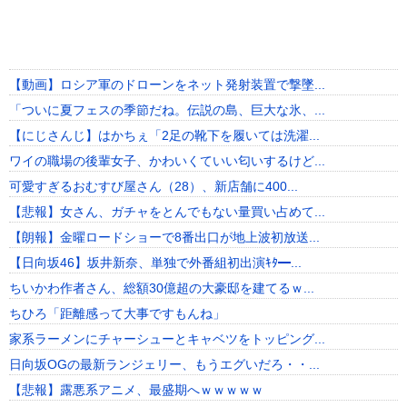
【動画】ロシア軍のドローンをネット発射装置で撃墜...
「ついに夏フェスの季節だね。伝説の島、巨大な氷、...
【にじさんじ】はかちぇ「2足の靴下を履いては洗濯...
ワイの職場の後輩女子、かわいくていい匂いするけど...
可愛すぎるおむすび屋さん（28）、新店舗に400...
【悲報】女さん、ガチャをとんでもない量買い占めて...
【朗報】金曜ロードショーで8番出口が地上波初放送...
【日向坂46】坂井新奈、単独で外番組初出演ｷﾀ━...
ちいかわ作者さん、総額30億超の大豪邸を建てるｗ...
ちひろ「距離感って大事ですもんね」
家系ラーメンにチャーシューとキャベツをトッピング...
日向坂OGの最新ランジェリー、もうエグいだろ・・...
【悲報】露悪系アニメ、最盛期へｗｗｗｗｗ