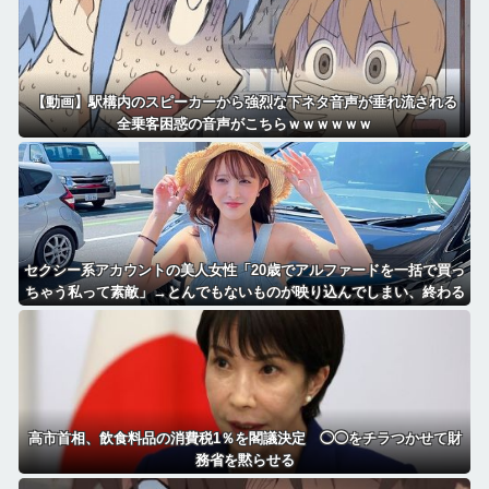
【動画】駅構内のスピーカーから強烈な下ネタ音声が垂れ流される
全乗客困惑の音声がこちらｗｗｗｗｗｗ
セクシー系アカウントの美人女性「20歳でアルファードを一括で買っ
ちゃう私って素敵」→とんでもないものが映り込んでしまい、終わる
高市首相、飲食料品の消費税1％を閣議決定 ◯◯をチラつかせて財
務省を黙らせる