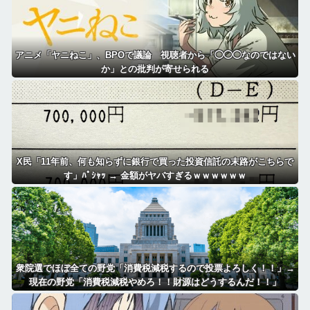
アニメ「ヤニねこ」、BPOで議論 視聴者から「◯◯◯なのではない
か」との批判が寄せられる
X民「11年前、何も知らずに銀行で買った投資信託の末路がこちらで
す」ﾊﾟｼｬｯ → 金額がヤバすぎるｗｗｗｗｗｗ
衆院選でほぼ全ての野党「消費税減税するので投票よろしく！！」→
現在の野党「消費税減税やめろ！！財源はどうするんだ！！」