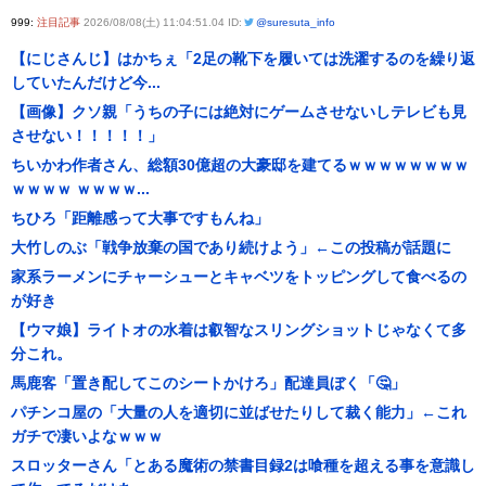
999:
注目記事
2026/08/08(土) 11:04:51.04 ID:
@suresuta_info
【にじさんじ】はかちぇ「2足の靴下を履いては洗濯するのを繰り返
していたんだけど今...
【画像】クソ親「うちの子には絶対にゲームさせないしテレビも見
させない！！！！！」
ちいかわ作者さん、総額30億超の大豪邸を建てるｗｗｗｗｗｗｗｗ
ｗｗｗｗ ｗｗｗｗ...
ちひろ「距離感って大事ですもんね」
大竹しのぶ「戦争放棄の国であり続けよう」←この投稿が話題に
家系ラーメンにチャーシューとキャベツをトッピングして食べるの
が好き
【ウマ娘】ライトオの水着は叡智なスリングショットじゃなくて多
分これ。
馬鹿客「置き配してこのシートかけろ」配達員ぼく「🤔」
パチンコ屋の「大量の人を適切に並ばせたりして裁く能力」←これ
ガチで凄いよなｗｗｗ
スロッターさん「とある魔術の禁書目録2は喰種を超える事を意識し