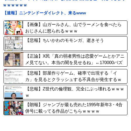
ｗｗｗｗｗｗ
【速報】ニンテンドーダイレクト、来るwww
【画像】山ガールさん、山でラーメンを食べたら
おじさんに怒られるｗｗｗ
【悲報】ちいかわのモモンガ、逝きそう
【正論】X民「真の弱者男性は恋愛ゲームとかアニ
メ見てない。本当の闇を見せるね」←170000バズ
wwwwwww
【悲報】部屋作りゲーム、確率で出現する「イ
カ」を見るとクラッシュする不具合が発生するｗ
ｗｗｗ
【悲報】Z世代の倫理観、完全にぶっ壊れるｗｗｗ
ｗ
【朗報】ジャンプが最も売れた1995年新年3・4合
併号に載ってる作品がこちらｗｗｗｗ