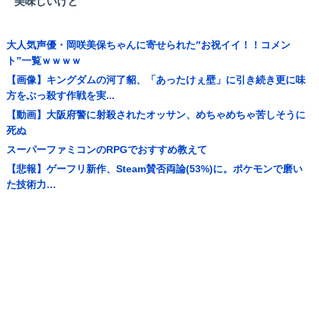
美味しいけど
大人気声優・岡咲美保ちゃんに寄せられた″お祝イイ！！コメン
ト”一覧ｗｗｗｗ
【画像】キングダムの河了貂、「あったけぇ壁」に引き続き更に味
方をぶっ殺す作戦を実...
【動画】大阪府警に射殺されたオッサン、めちゃめちゃ苦しそうに
死ぬ
スーパーファミコンのRPGでおすすめ教えて
【悲報】ゲーフリ新作、Steam賛否両論(53%)に。ポケモンで磨い
た技術力…