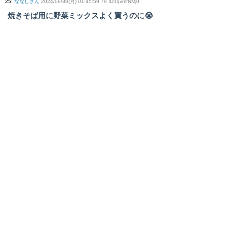
25
:
ななしさん
2024/09/30(月) 01:45:59.79 ID:IqvmfNMj0
焼きそば用に野菜ミックスよく買うのに😭