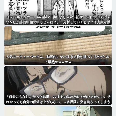
インフルエンサー、Xの誹謗中傷により自殺→記者「これ、インプレ
ゾンビが誹謗中傷の中心じゃね？」→分析していくとヤバイ真実が浮
かび上がる
人気ユーチューバーさん、動画内にヤバすぎる物が映ってるのがバレ
て騒然ｗｗｗｗｗ
「何者にもなれなかった結果、○○するのは本当にやめた方がいい。そ
れやっても自分の価値は上がらない」→各界隈に突き刺さってしまう