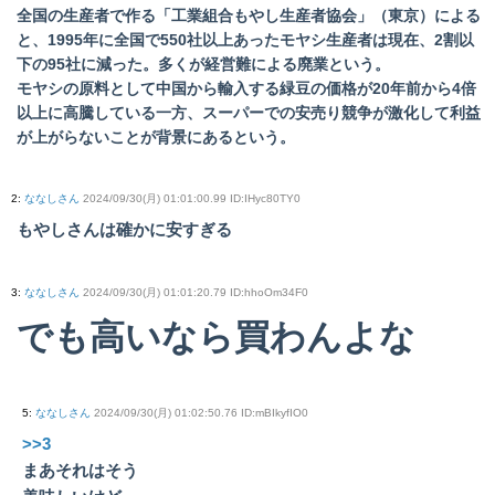
全国の生産者で作る「工業組合もやし生産者協会」（東京）による
と、1995年に全国で550社以上あったモヤシ生産者は現在、2割以
下の95社に減った。多くが経営難による廃業という。
モヤシの原料として中国から輸入する緑豆の価格が20年前から4倍
以上に高騰している一方、スーパーでの安売り競争が激化して利益
が上がらないことが背景にあるという。
2
:
ななしさん
2024/09/30(月) 01:01:00.99 ID:IHyc80TY0
もやしさんは確かに安すぎる
3
:
ななしさん
2024/09/30(月) 01:01:20.79 ID:hhoOm34F0
でも高いなら買わんよな
5
:
ななしさん
2024/09/30(月) 01:02:50.76 ID:mBIkyfIO0
>>3
まあそれはそう