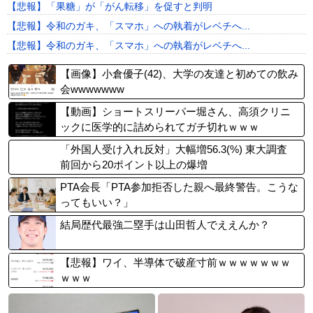
【悲報】「果糖」が「がん転移」を促すと判明
【悲報】令和のガキ、「スマホ」への執着がレベチへ...
【悲報】令和のガキ、「スマホ」への執着がレベチへ...
【画像】小倉優子(42)、大学の友達と初めての飲み
会wwwwwww
【動画】ショートスリーパー堀さん、高須クリニ
ックに医学的に詰められてガチ切れｗｗｗ
「外国人受け入れ反対」大幅増56.3(%) 東大調査
前回から20ポイント以上の爆増
PTA会長「PTA参加拒否した親へ最終警告。こうな
ってもいい？」
結局歴代最強二塁手は山田哲人でええんか？
【悲報】ワイ、半導体で破産寸前ｗｗｗｗｗｗｗ
ｗｗｗ