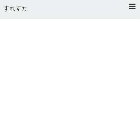
すれすた
Home
About
Link
Mail
RSS
オワタあんてな私用 ＼(^o^)／
5ちゃんねるまとめのまとめ
2ちゃんねるまとめのまとめ
まとめサイト速報＋