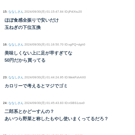
15
:
ななしさん
2024/09/30(月) 01:15:47.84 ID:jPi4Xtu20
ほぼ食感全振りで安いだけ
玉ねぎの下位互換
16
:
ななしさん
2024/09/30(月) 01:16:50.70 ID:vgPQ+dgh0
美味しくない上に足が早すぎてな
50円だから買ってる
23
:
ななしさん
2024/09/30(月) 01:44:24.95 ID:WekPzhAX0
カロリーで考えるとマジでゴミ
24
:
ななしさん
2024/09/30(月) 01:45:43.83 ID:nSBS1zsx0
二郎系とかどーすんの？
あいつら野菜と称したもやし使いまくってるだろ？