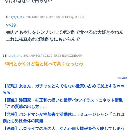
なければないで困らない
40
:
ななしさん
2024/09/30(月) 03:16:58.98 ID:+lqZMJCBd
>>39
🐖肉ともやしをレンチンしてポン酢で食べるの大好きやねん
これに枝豆あれば晩酌なにもいらんで
33
:
ななしさん
2024/09/30(月) 02:30:45.52 ID:VOZDEry00
50円とかやけど昔と比べて高くなったわ
via:
2ch
【悲報】女さん、ガチャをとんでもない量買い占めて炎上するｗｗ
ｗｗ
【画像】漫画家・桂正和の描いた最新パ0ツイラストにネット衝撃
「この質感の出し方」...
【悲報】バンドマンが性加害で活動休止→ミュージシャン「これは
僕たち男性全体の問題...
【画像】ホロライブのあの人、なんか個人情報を色々映してしまう