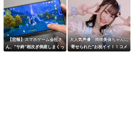
【悲報】スマホゲーム会社さ
大人気声優・岡咲美保ちゃんに
ん、”サ終”相次ぎ倒産しまくっ
寄せられた″お祝イイ！！コメ
てる模様
ント”一覧ｗｗｗｗ