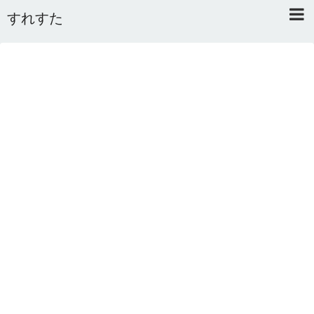
すれすた
Home
About
Link
Mail
RSS
オワタあんてな私用 ＼(^o^)／
5ちゃんねるまとめのまとめ
2ちゃんねるまとめのまとめ
まとめサイト速報＋