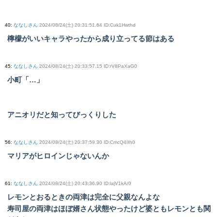
40
:
ななしさん
2024/08/24(土) 20:31:51.64 ID:Cuk1Hwthd
檸檬がいいキャラやったから成り立ってる節はある
45
:
ななしさん
2024/08/24(土) 20:33:57.15 ID:rV8PaXaG0
小町「…」
アニオリだと知ってびっくりした
56
:
ななしさん
2024/08/24(土) 20:37:59.30 ID:CmcQ4IIh0
マリアがヒロインじゃないんか
61
:
ななしさん
2024/08/24(土) 20:43:36.90 ID:lajV1kA/0
レモンとおるときの両津は完全に父親なんよな
寿司屋の両津はほぼ婿さん状態やったけど婆ともレモンとも関