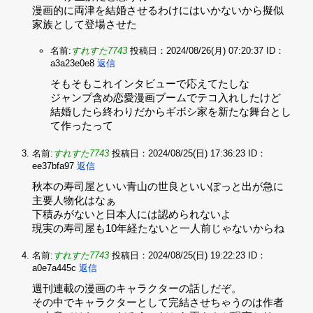
漫画的に両津を結婚させるわけにはいかないから擬似
家族として登場させた
名前:
すれすた7743
投稿日：2024/08/26(月) 07:20:37
ID：
a3a23e0e8
返信
そもそもこれインタビューで応えてたしな‌
ジャンプ含め恋愛漫画ブームでテコ入れしたけど‌
結婚したら終わりだからギボシ家を新たな舞台とし
て作ったって
名前:
すれすた7743
投稿日：2024/08/25(日) 17:36:23
ID：
ee37bfa97
返信
秋本の寿司屋といい青山の世良といいぽっと出が急に
主要人物化はなぁ‌
下積みがないと日本人には認められないよ‌
現実の寿司屋も10年経たないと一人前じゃないからね
名前:
すれすた7743
投稿日：2024/08/25(日) 19:22:23
ID：
a0e7a445c
返信
週刊連載の漫画のキャラクターの話しだぞ。‌
その中でキャラクターとして完結させちゃうのは作者