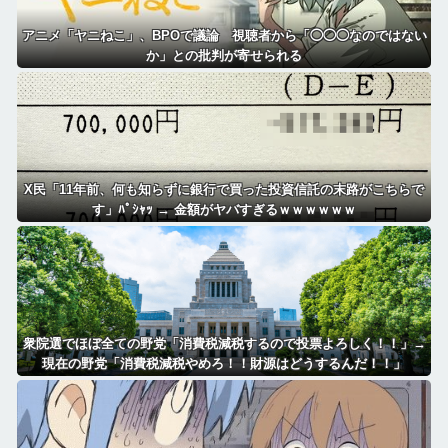
アニメ「ヤニねこ」、BPOで議論 視聴者から「◯◯◯なのではない
か」との批判が寄せられる
X民「11年前、何も知らずに銀行で買った投資信託の末路がこちらで
す」ﾊﾟｼｬｯ → 金額がヤバすぎるｗｗｗｗｗｗ
衆院選でほぼ全ての野党「消費税減税するので投票よろしく！！」→
現在の野党「消費税減税やめろ！！財源はどうするんだ！！」