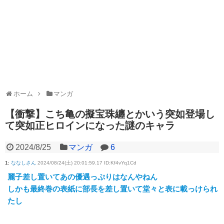
ホーム
マンガ
【衝撃】こち亀の擬宝珠纏とかいう突如登場し
て突如正ヒロインになった謎のキャラ
2024/8/25
マンガ
6
1
:
ななしさん
2024/08/24(土) 20:01:59.17 ID:Kf4vYq1Cd
麗子差し置いてあの優遇っぷりはなんやねん
しかも最終巻の表紙に部長を差し置いて堂々と表に載っけられ
たし