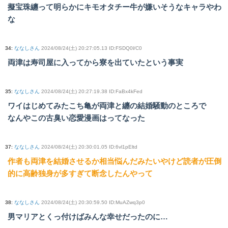
擬宝珠纏って明らかにキモオタチー牛が嫌いそうなキャラやわ
な
34
:
ななしさん
2024/08/24(土) 20:27:05.13 ID:FSDQ0l/C0
両津は寿司屋に入ってから寮を出ていたという事実
35
:
ななしさん
2024/08/24(土) 20:27:19.38 ID:FaBx4kFed
ワイはじめてみたこち亀が両津と纏の結婚騒動のところで
なんやこの古臭い恋愛漫画はってなった
37
:
ななしさん
2024/08/24(土) 20:30:01.05 ID:6vl1pEltd
作者も両津を結婚させるか相当悩んだみたいやけど読者が圧倒
的に高齢独身が多すぎて断念したんやって
38
:
ななしさん
2024/08/24(土) 20:30:59.50 ID:MuAZwq3p0
男マリアとくっ付けばみんな幸せだったのに…