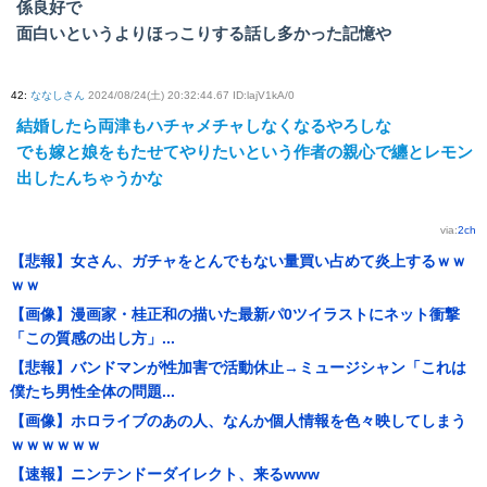
係良好で
面白いというよりほっこりする話し多かった記憶や
42
:
ななしさん
2024/08/24(土) 20:32:44.67 ID:lajV1kA/0
結婚したら両津もハチャメチャしなくなるやろしな
でも嫁と娘をもたせてやりたいという作者の親心で纏とレモン
出したんちゃうかな
via:
2ch
【悲報】女さん、ガチャをとんでもない量買い占めて炎上するｗｗ
ｗｗ
【画像】漫画家・桂正和の描いた最新パ0ツイラストにネット衝撃
「この質感の出し方」...
【悲報】バンドマンが性加害で活動休止→ミュージシャン「これは
僕たち男性全体の問題...
【画像】ホロライブのあの人、なんか個人情報を色々映してしまう
ｗｗｗｗｗｗ
【速報】ニンテンドーダイレクト、来るwww