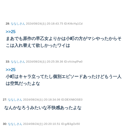
28
:
ななしさん
2024/08/24(土) 20:18:43.75 ID:Kf4vYq1Cd
>>25
まあでも原作の早乙女よりかは小町の方がマシやったからそ
こは入れ替えて欲しかったワイは
33
:
ななしさん
2024/08/24(土) 20:25:39.36 ID:vVchqIPw0
>>25
小町はキャラ立ってたし個別エピソードあったけどもう一人
は空気だったよな
27
:
ななしさん
2024/08/24(土) 20:18:34.06 ID:DEXN6OSE0
なんかなろうみたいな不快感あったよな
30
:
ななしさん
2024/08/24(土) 20:20:10.51 ID:g/B3gOv50