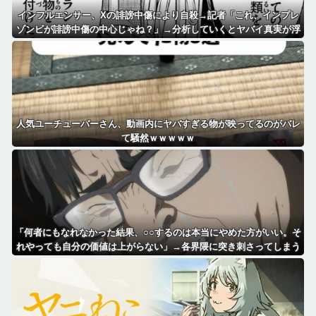
インフルエンサー、Xの誹謗中傷により自殺→記者「これ、インプレ
ゾンビが誹謗中傷の中心じゃね？」→分析していくとヤバイ真実が浮
かび上がる
人気ユーチューバーさん、動画内にヤバすぎる物が映ってるのがバレ
て騒然ｗｗｗｗｗ
「何者にもなれなかった結果、○○するのは本当にやめた方がいい。そ
れやっても自分の価値は上がらない」→各界隈に突き刺さってしまう