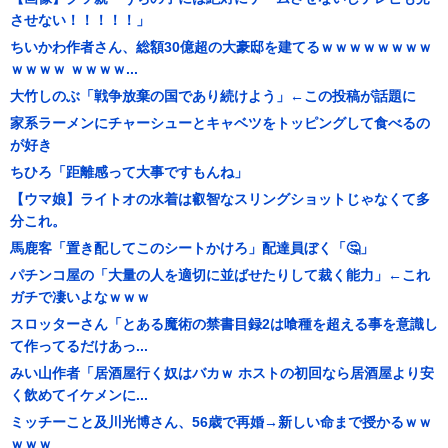
させない！！！！！」
ちいかわ作者さん、総額30億超の大豪邸を建てるｗｗｗｗｗｗｗｗ
ｗｗｗｗ ｗｗｗｗ...
大竹しのぶ「戦争放棄の国であり続けよう」←この投稿が話題に
家系ラーメンにチャーシューとキャベツをトッピングして食べるの
が好き
ちひろ「距離感って大事ですもんね」
【ウマ娘】ライトオの水着は叡智なスリングショットじゃなくて多
分これ。
馬鹿客「置き配してこのシートかけろ」配達員ぼく「🤔」
パチンコ屋の「大量の人を適切に並ばせたりして裁く能力」←これ
ガチで凄いよなｗｗｗ
スロッターさん「とある魔術の禁書目録2は喰種を超える事を意識し
て作ってるだけあっ...
みい山作者「居酒屋行く奴はバカｗ ホストの初回なら居酒屋より安
く飲めてイケメンに...
ミッチーこと及川光博さん、56歳で再婚→新しい命まで授かるｗｗ
ｗｗｗ