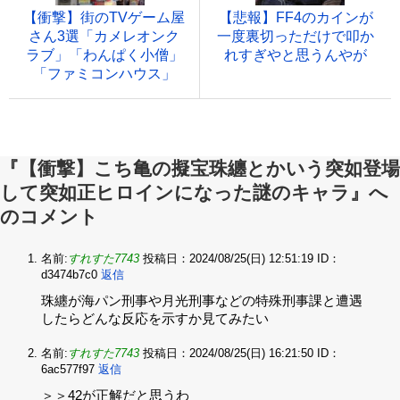
【衝撃】街のTVゲーム屋
【悲報】FF4のカインが
さん3選「カメレオンク
一度裏切っただけで叩か
ラブ」「わんぱく小僧」
れすぎやと思うんやが
「ファミコンハウス」
『【衝撃】こち亀の擬宝珠纏とかいう突如登場
して突如正ヒロインになった謎のキャラ』へ
のコメント
名前:
すれすた7743
投稿日：2024/08/25(日) 12:51:19
ID：
d3474b7c0
返信
珠纏が海パン刑事や月光刑事などの特殊刑事課と遭遇
したらどんな反応を示すか見てみたい
名前:
すれすた7743
投稿日：2024/08/25(日) 16:21:50
ID：
6ac577f97
返信
＞＞42が正解だと思うわ