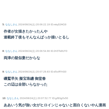
5
:
ななしさん
2024/08/24(土) 20:06:22.19 ID:mkyDJHCi0
作者が女描きたかったんや
連載終了後もそんなんばっか描いとるし
8
:
ななしさん
2024/08/24(土) 20:06:54.66 ID:2h5Tb8UY0
両津の疑似妻だからな
9
:
ななしさん
2024/08/24(土) 20:07:29.83 ID:d5oIRYtG0
磯鷲早矢 擬宝珠纏 御堂春
この辺は全部いらなかった
10
:
ななしさん
2024/08/24(土) 20:07:52.77 ID:g/B3gOv50
ああいう気が強い女がヒロインじゃないと面白くないやん漫画