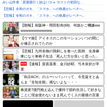
みい山作者「居酒屋行く奴はバカｗ ホストの初回な...
【悲報】令和のガキ、「スマホ」への執着がレベチへ...
【悲報】令和のガキ、「スマホ」への執着がレベチへ...
【朗報】前阪神・岡田彰布(68)、何故かご機嫌ww
wwwwwwwwwwww
【ウマ娘】アイネスのこのモーションいつの間に
か修正されてたのか
【悲報】九州名物の鶏刺しを食べた医師、全身麻
痺になり車椅子生活「死んだ方が良いと思った」
【速報】賀喜遥香、金川紗耶、弓木奈於が卒
NEW
業
「BLEACH」のユーハバッハって、今見返すとあ
んま『全知全能』感ないよな・・・
株資産7億円抱え込んで優待で節約生活して好きな
ことに現金使わないまま死んでく人の最後の言葉