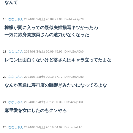
なんて
15
:
ななしさん
2024/08/24(土) 20:09:21.08 ID:oNkw29p70
檸檬が間に入っての疑似夫婦描写キツかったわ
一気に独身貴族両さんの魅力がなくなった
18
:
ななしさん
2024/08/24(土) 20:09:45.96 ID:NIUZwADk0
レモンは面白くないけど婆さんはキャラ立ってたよな
20
:
ななしさん
2024/08/24(土) 20:10:37.72 ID:NIUZwADk0
なんか普通に寿司店の跡継ぎみたいになってるよな
21
:
ななしさん
2024/08/24(土) 20:12:00.33 ID:Kf4vYq1Cd
麻里愛を女にしたのもクソやろ
25
:
ななしさん
2024/08/24(土) 20:16:04.07 ID:f/+m+uLA0