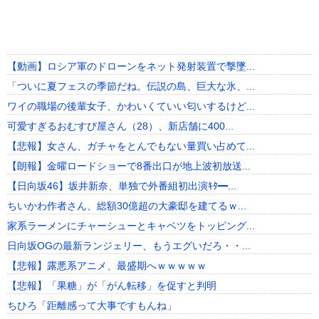
【動画】ロシア軍のドローンをネット発射装置で撃墜...
「ついに夏フェスの季節だね。伝説の島、巨大な氷、...
ワイの職場の後輩女子、かわいくていい匂いするけど...
可愛すぎるおむすび屋さん（28）、新店舗に400...
【悲報】女さん、ガチャをとんでもない量買い占めて...
【朗報】金曜ロードショーで8番出口が地上波初放送...
【日向坂46】坂井新奈、単独で外番組初出演ｷﾀ━...
ちいかわ作者さん、総額30億超の大豪邸を建てるｗ...
家系ラーメンにチャーシューとキャベツをトッピング...
日向坂OGの最新ランジェリー、もうエグいだろ・・...
【悲報】露悪系アニメ、最盛期へｗｗｗｗｗ
【悲報】「果糖」が「がん転移」を促すと判明
ちひろ「距離感って大事ですもんね」