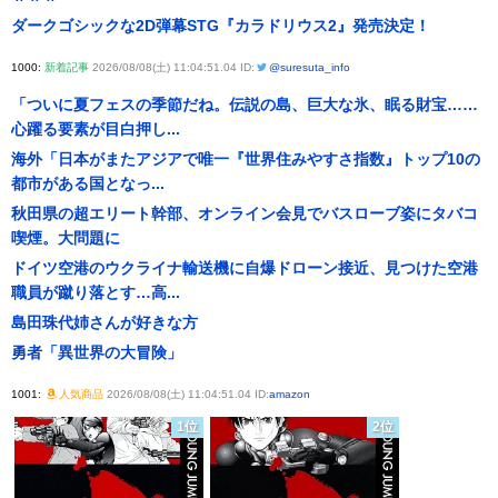
ダークゴシックな2D弾幕STG『カラドリウス2』発売決定！
1000:
新着記事
2026/08/08(土) 11:04:51.04 ID:
@suresuta_info
「ついに夏フェスの季節だね。伝説の島、巨大な氷、眠る財宝……
心躍る要素が目白押し...
海外「日本がまたアジアで唯一『世界住みやすさ指数』トップ10の
都市がある国となっ...
秋田県の超エリート幹部、オンライン会見でバスローブ姿にタバコ
喫煙。大問題に
ドイツ空港のウクライナ輸送機に自爆ドローン接近、見つけた空港
職員が蹴り落とす…高...
島田珠代姉さんが好きな方
勇者「異世界の大冒険」
1001:
人気商品
2026/08/08(土) 11:04:51.04 ID:
amazon
1位
2位