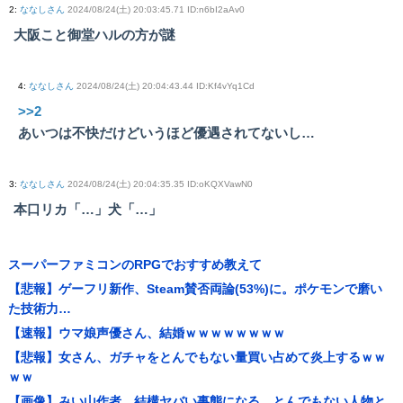
2
:
ななしさん
2024/08/24(土) 20:03:45.71 ID:n6bI2aAv0
大阪こと御堂ハルの方が謎
4
:
ななしさん
2024/08/24(土) 20:04:43.44 ID:Kf4vYq1Cd
>>2
あいつは不快だけどいうほど優遇されてないし…
3
:
ななしさん
2024/08/24(土) 20:04:35.35 ID:oKQXVawN0
本口リカ「…」犬「…」
スーパーファミコンのRPGでおすすめ教えて
【悲報】ゲーフリ新作、Steam賛否両論(53%)に。ポケモンで磨い
た技術力…
【速報】ウマ娘声優さん、結婚ｗｗｗｗｗｗｗｗ
【悲報】女さん、ガチャをとんでもない量買い占めて炎上するｗｗ
ｗｗ
【画像】みい山作者、結構ヤバい事態になる。とんでもない人物と