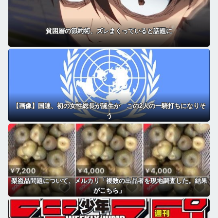
貧困層の節約術、ズレまくっていると話題に
【画像】国連、初の女性総長が誕生か この2人の一騎打ちになりそ
う
梨盗品問題について、メルカリ「複数の出品者を現地調査した。結果
がこちら」