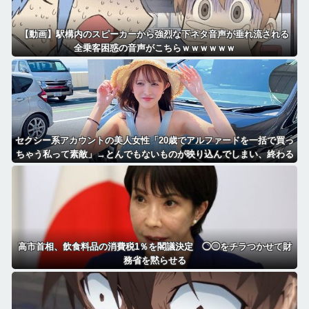
【動画】駅構内のスピーカーから強烈な下ネタ音声が垂れ流される
全乗客困惑の音声がこちらｗｗｗｗｗｗ
セクシー系アカウントの美人女性「20歳でアルファードを一括で買っ
ちゃう私って素敵」→とんでもないものが映り込んでしまい、終わる
高市首相、飲食料品の消費税1％を閣議決定 ◯◯をチラつかせて財
務省を黙らせる