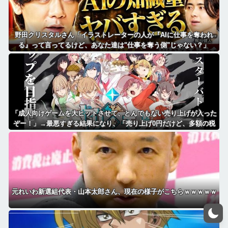
野田クリスタルさん「イラストレーターの人が『AIに仕事を奪われ
る』って言ってるけど、あなた達は"仕事を奪う側"じゃない？」
「成人向けゲームを大ヒットさせて、とんでもない売り上げが入った
ぞー！」→最悪すぎる結果になり、「売り上げ0円だけど、多額の税
金を払え」という状況になって絶望
元れいわ新選組代表・山本太郎さん、現在の様子がこちらｗｗｗｗｗ