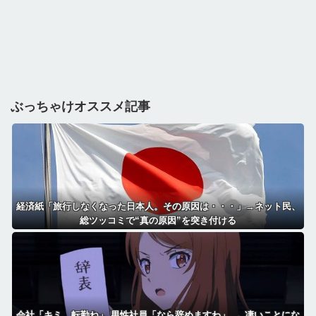
ぶっちゃけオススメ記事
経済紙「旅行しなくなった日本人。その原因は・・・」→ネット民、
総ツッコミで“真の原因”を突き付ける
会社「キミ、転勤ね」 男性社員「なら辞めますわ」 → 凄いことにな