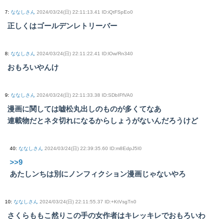
7
:
ななしさん
2024/03/24(日) 22:11:13.41 ID:iQtFSpEo0
正しくはゴールデンレトリーバー
8
:
ななしさん
2024/03/24(日) 22:11:22.41 ID:lOw/Rn340
おもろいやんけ
9
:
ななしさん
2024/03/24(日) 22:11:33.38 ID:SDbIFfVA0
漫画に関しては嘘松丸出しのものが多くてなあ
連載物だとネタ切れになるからしょうがないんだろうけど
40
:
ななしさん
2024/03/24(日) 22:39:35.60 ID:m8EdpJ5I0
>>9
あたしンちは別にノンフィクション漫画じゃないやろ
10
:
ななしさん
2024/03/24(日) 22:11:55.37 ID:+KtVsgTn0
さくらももこ然りこの手の女作者はキレッキレでおもろいわ