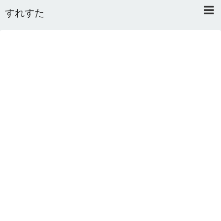
すれすた
Home
About
Link
Mail
RSS
オワタあんてな私用 ＼(^o^)／
5ちゃんねるまとめのまとめ
2ちゃんねるまとめのまとめ
まとめサイト速報＋