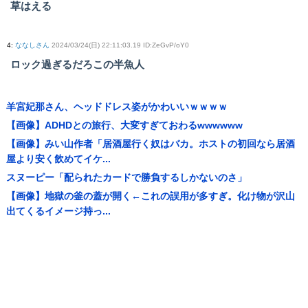
草はえる
4
:
ななしさん
2024/03/24(日) 22:11:03.19 ID:ZeGvP/oY0
ロック過ぎるだろこの半魚人
羊宮妃那さん、ヘッドドレス姿がかわいいｗｗｗｗ
【画像】ADHDとの旅行、大変すぎておわるwwwwww
【画像】みい山作者「居酒屋行く奴はバカ。ホストの初回なら居酒
屋より安く飲めてイケ...
スヌーピー「配られたカードで勝負するしかないのさ」
【画像】地獄の釜の蓋が開く←これの誤用が多すぎ。化け物が沢山
出てくるイメージ持っ...