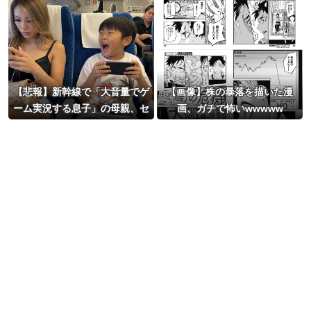
【悲報】新幹線で「大音量でゲ
【画像】株の暴落を描いた漫
ーム実況する息子」の母親、セ
画、ガチで怖いwwwww
クシーすぎて草ｗｗｗｗ