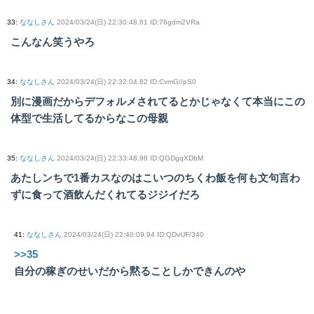
33
:
ななしさん
2024/03/24(日) 22:30:48.61 ID:76gdm2VRa
こんなん笑うやろ
34
:
ななしさん
2024/03/24(日) 22:32:04.82 ID:CvmG//pS0
別に漫画だからデフォルメされてるとかじゃなくて本当にこの
体型で生活してるからなこの母親
35
:
ななしさん
2024/03/24(日) 22:33:48.98 ID:QGDgqXDbM
あたしンちで1番カスなのはこいつのちくわ飯を何も文句言わ
ずに食って酒飲んだくれてるジジイだろ
41
:
ななしさん
2024/03/24(日) 22:40:09.94 ID:QDvUF/340
>>35
自分の稼ぎのせいだから黙ることしかできんのや