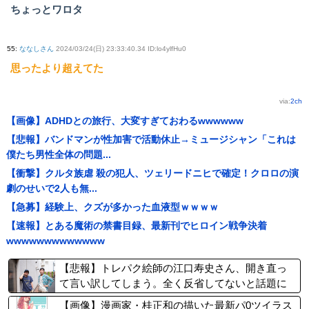
ちょっとワロタ
55
:
ななしさん
2024/03/24(日) 23:33:40.34 ID:lo4ylfHu0
思ったより超えてた
via:
2ch
【画像】ADHDとの旅行、大変すぎておわるwwwwww
【悲報】バンドマンが性加害で活動休止→ミュージシャン「これは
僕たち男性全体の問題...
【衝撃】クルタ族虐 殺の犯人、ツェリードニヒで確定！クロロの演
劇のせいで2人も無...
【急募】経験上、クズが多かった血液型ｗｗｗｗ
【速報】とある魔術の禁書目録、最新刊でヒロイン戦争決着
wwwwwwwwwwwww
【悲報】トレパク絵師の江口寿史さん、開き直っ
て言い訳してしまう。全く反省してないと話題に
【画像】漫画家・桂正和の描いた最新パ0ツイラス