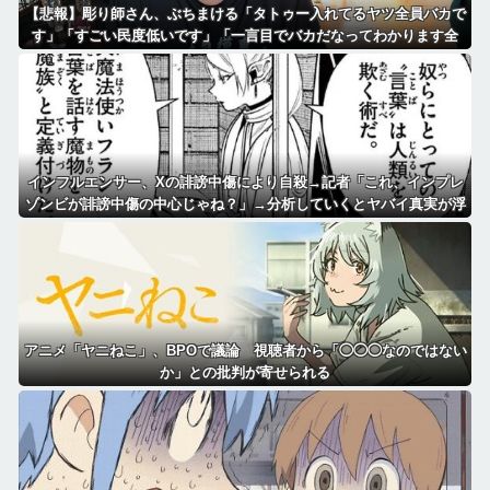
【悲報】彫り師さん、ぶちまける「タトゥー入れてるヤツ全員バカで
す」「すごい民度低いです」「一言目でバカだなってわかります全
員」
インフルエンサー、Xの誹謗中傷により自殺→記者「これ、インプレ
ゾンビが誹謗中傷の中心じゃね？」→分析していくとヤバイ真実が浮
かび上がる
アニメ「ヤニねこ」、BPOで議論 視聴者から「◯◯◯なのではない
か」との批判が寄せられる