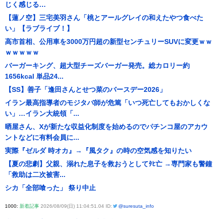
じく感じる…
【蓮ノ空】三宅美羽さん「桃とアールグレイの和えたやつ食べた
い」【ラブライブ！】
高市首相、公用車を3000万円超の新型センチュリーSUVに変更ｗｗ
ｗｗｗｗｗ
バーガーキング、超大型チーズバーガー発売。総カロリー約
1656kcal 単品24...
【SS】善子「逢田さんとせつ菜のバースデー2026」
イラン最高指導者のモジタバ師が危篤「いつ死亡してもおかしくな
い」…イラン大統領「...
晒屋さん、Xが新たな収益化制度を始めるのでパチンコ屋のアカウ
ントなどに有料会員に...
実際『ゼルダ 時オカ』→『風タク』の時の空気感を知りたい
【夏の悲劇】父親、溺れた息子を救おうとしてﾀﾋ亡 →専門家も警鐘
「救助は二次被害...
シカ「全部喰った」 祭り中止
1000:
新着記事
2026/08/09(日) 11:04:51.04 ID:
@suresuta_info