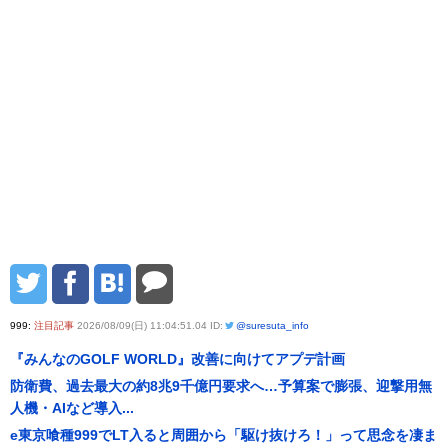
999:
注目記事
2026/08/09(日) 11:04:51.04 ID:
@suresuta_info
『みんなのGOLF WORLD』改善に向けてアプデ計画
防衛費、過去最大の約8兆9千億円要求へ…予算案で膨張、迎撃用無
人機・AIなど導入...
e東京喰種999でLT入ると周囲から「駆け抜けろ！」って思念を凄ま