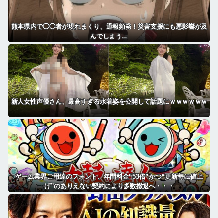
熊本県内で◯◯者が現れまくり、通報頻発！災害支援にも悪影響が及
んでしまう…
新人女性声優さん、最高すぎる水着姿を公開して話題にｗｗｗｗｗｗ
ゲーム業界ご用達のフォント、年間料金“53倍”かつ“更新毎に値上
げ”のありえない契約により多数撤退へ・・・