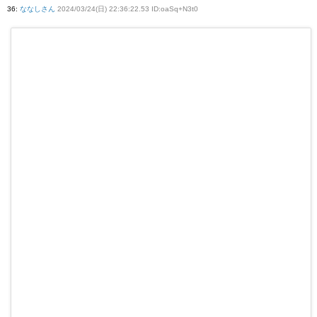
36
:
ななしさん
2024/03/24(日) 22:36:22.53 ID:oaSq+N3t0