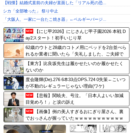
【戦慄】結婚式直前の夫婦が直面した「リアル死の恐...
シカ「全部喰った」 祭り中止
「大阪人、一家に一台たこ焼き器」←ベルギーバージ...
【にじ甲2026】にじさんじ甲子園2026 本戦 D
NEW
ay2スタート！初手いじり草
62歳のウトと28歳のコトメ用にベッドを2台並べら
れるか業者に聞いたら「失礼しました、ご夫婦で
したか」と勘違いされた。
【東方】比良坂先生は履かせたいのか履かせたく
ないのか
度会隆輝(De).276 6本33点OPS.724 0失策←こいつ
が不動のレギュラーじゃない理由(ワケ)
【悲報】関暁夫、号泣。「日本人よいい加減
NEW
目覚めろ！」と涙の訴え
【画像】例の美人すぎるおにぎり屋さん、裏
NEW
でおっさんが握っていたｗｗｗｗｗｗｗｗｗｗｗ
ｗｗｗｗｗｗ