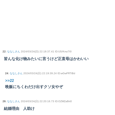
22
:
ななしさん
2024/03/24(日) 22:18:37.41 ID:US/Kmz7I0
皆んな化け物みたいに言うけど正直母はかわいい
24
:
ななしさん
2024/03/24(日) 22:19:39.24 ID:wGwFRTiBd
>>22
晩飯にちくわだけ出すクソ女やぞ
26
:
ななしさん
2024/03/24(日) 22:20:16.73 ID:OZMZaBrt0
結婚理由 人助け