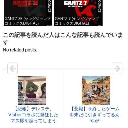
GANTZ 35 (ヤングジャンプ
GANTZ 7 (ヤングジャンプ
コミックスDIGITAL)
コミックスDIGITAL)
価格：¥100
価格：¥100
この記事を読んだ人はこんな記事も読んでいま
す
No related posts.
【悲報】デレステ、
【悲報】サ終したゲーム
Vtuberコラボに発狂した
を未だに引きずってるん
マス豚を煽ってしまう
やが