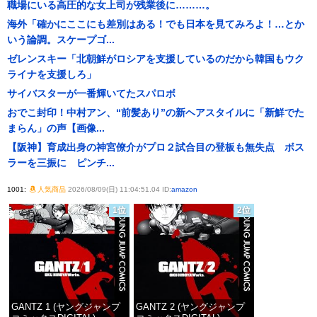
職場にいる高圧的な女上司が残業後に………。
海外「確かにここにも差別はある！でも日本を見てみろよ！…とか
いう論調。スケープゴ...
ゼレンスキー「北朝鮮がロシアを支援しているのだから韓国もウク
ライナを支援しろ」
サイバスターが一番輝いてたスパロボ
おでこ封印！中村アン、“前髪あり”の新ヘアスタイルに「新鮮でた
まらん」の声【画像...
【阪神】育成出身の神宮僚介がプロ２試合目の登板も無失点 ボス
ラーを三振に ピンチ...
1001:
人気商品
2026/08/09(日) 11:04:51.04 ID:
amazon
1位
2位
GANTZ 1 (ヤングジャンプ
GANTZ 2 (ヤングジャンプ