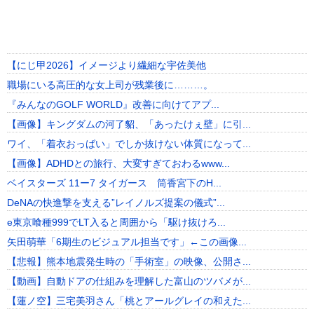
【にじ甲2026】イメージより繊細な宇佐美他
職場にいる高圧的な女上司が残業後に………。
『みんなのGOLF WORLD』改善に向けてアプ...
【画像】キングダムの河了貂、「あったけぇ壁」に引...
ワイ、「着衣おっばい」でしか抜けない体質になって...
【画像】ADHDとの旅行、大変すぎておわるwww...
ベイスターズ 11ー7 タイガース 筒香宮下のH...
DeNAの快進撃を支える”レイノルズ提案の儀式”...
e東京喰種999でLT入ると周囲から「駆け抜けろ...
矢田萌華「6期生のビジュアル担当です」←この画像...
【悲報】熊本地震発生時の「手術室」の映像、公開さ...
【動画】自動ドアの仕組みを理解した富山のツバメが...
【蓮ノ空】三宅美羽さん「桃とアールグレイの和えた...