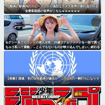
【動画】駅構内のスピーカーから強烈な下ネタ音声が垂れ流される
全乗客困惑の音声がこちらｗｗｗｗｗｗ
セクシー系アカウントの美人女性「20歳でアルファードを一括で買っ
ちゃう私って素敵」→とんでもないものが映り込んでしまい、終わる
【画像】国連、初の女性総長が誕生か この2人の一騎打ちになりそ
う