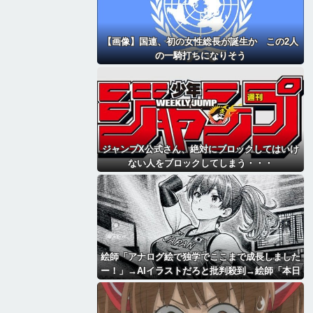
【画像】国連、初の女性総長が誕生か この2人
の一騎打ちになりそう
ジャンプX公式さん、絶対にブロックしてはいけ
ない人をブロックしてしまう・・・
絵師「アナログ絵で独学でここまで成長しました
ー！」→AIイラストだろと批判殺到→絵師「本日
をもちまして全てを終えようと思います」→しか
し・・・