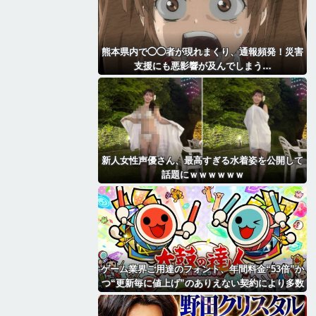
熊本県内で◯◯者が現れまくり、通報頻発！災害
支援にも悪影響が及んでしまう…
新人女性声優さん、最高すぎる水着姿を公開して
話題にｗｗｗｗｗｗ
ゲーム業界ご用達のフォント、年間料金“53倍”か
つ“更新毎に値上げ”のありえない契約により多数
撤退へ・・・