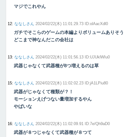
マジでこれやん
12
:
ななしさん
2024/02/22(木) 11:01:29.73 ID:olAacXdl0
ガチでそこらのゲームの本編よりボリュームありそう
どこまで神なんだこの会社は
13
:
ななしさん
2024/02/22(木) 11:01:56.13 ID:UJUklWIu0
武器じゃなくて武器種が8つ増えるのは草
15
:
ななしさん
2024/02/22(木) 11:02:02.23 ID:jA1LPiu80
武器がじゃなくて種類が？！
モーションえげつない量増加するやん
やばいな
16
:
ななしさん
2024/02/22(木) 11:02:09.91 ID:7e/Qh9aD0
武器が８つじゃなくて武器種が８つて