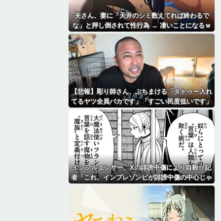
夫さん、妻に「天井のシミ数えてれば終わるで
な」と押し倒されて性行為 → 凄いことになるｗ
ｗｗｗｗ
【悲報】彫り師さん、ぶちまける「タトゥー入れ
てるヤツ全員バカです」「すごい民度低いです」
「一言目でバカだなってわかります全員」
インフルエンサー、Xの誹謗中傷により自殺→記
者「これ、インプレゾンビが誹謗中傷の中心じゃ
ね？」→分析していくとヤバイ真実が浮かび上が
る