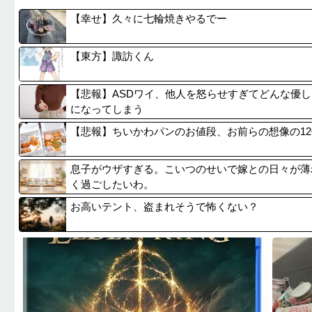
【にじ甲2026】Winners準決勝第2試合：...
【意味な
【幸せ】久々に七輪焼きやるでー
【悲報】思春期の娘に「キモッ」と言われたお父さん...
GPSを
隣が着席して音量上げ始めた時は渾身の「マジか…」...
琵琶湖三
【東方】諏訪くん
【戦慄】結婚式直前の夫婦が直面した「リアル死の恐...
「撃たれ
【悲報】ASDワイ、他人を怒らせすぎてどんな優
になってしまう
【悲報】ちいかわパンのお値段、お前らの想像の1
息子がウザすぎる。こいつのせいで嫁との日々が薄
く過ごしたいわ。
お高いテント、盗まれそうで怖くない？