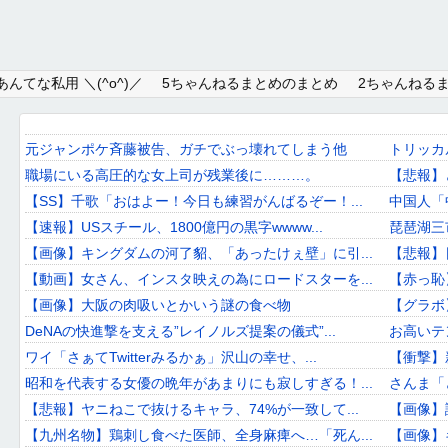
Home
んてな私用 ＼(^o^)／
5ちゃんねるまとめのまとめ
2ちゃんねる
About
Link
元ジャンポケ斉藤被告、ガチでぶっ壊れてしまう他
トリッカ
職場にいる高圧的な女上司が残業後に………。
【悲報】
Mail
【SS】千歌「おはよー！今日も練習がんばるぞー！...
中国人「
RSS
【速報】USスチール、1800億円の黒字wwww...
琵琶湖三
【画像】キングダムの河了貂、「あったけぇ壁」に引...
【悲報】
オワタあんてな私用 ＼(^o^)／
【動画】女さん、インスタ映えの為にロードスターを...
【赤っ恥
【画像】大阪の肉吸いとかいう謎の食べ物
【グラボ
5ちゃんねるまとめのまとめ
DeNAの快進撃を支える”レイノルズ提案の儀式”...
お高いテ
2ちゃんねるまとめのまとめ
ワイ「さぁてTwitterみるかぁ」沢山の幸せ、...
【衝撃】新
昭和を代表する女優の晩年があまりにも寂しすぎる！...
さんま「
まとめサイト速報＋
【悲報】ヤニねこで抜けるキャラ、74%が一致して...
【画像】
【九州名物】鶏刺し食べた医師、全身麻痺へ…「死ん...
【画像】キ