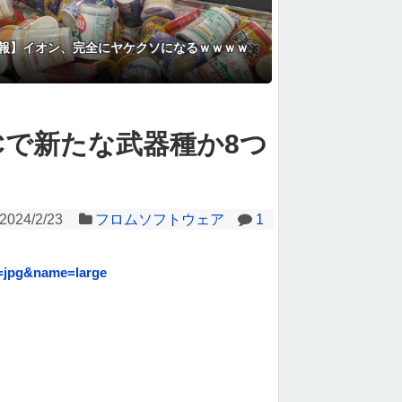
報】イオン、完全にヤケクソになるｗｗｗｗ
Cで新たな武器種か8つ
2024/2/23
フロムソフトウェア
1
=jpg&name=large