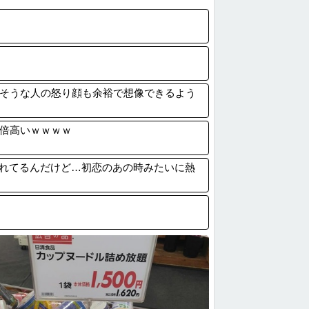
いのか？】なんと空調服着用の男性作業員が...
利用したゲーム思いついた
市同時花火大会、開催中止を発表 場所時刻...
ても撃っちゃイカン」警視庁OBが明かす拳...
しそうな人の怒り顔も余裕で想像できるよう
2倍高いｗｗｗｗ
れてるんだけど…初恋のあの時みたいに熱