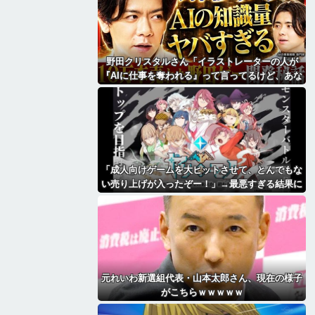
野田クリスタルさん「イラストレーターの人が
『AIに仕事を奪われる』って言ってるけど、あな
た達は"仕事を奪う側"じゃない？」
「成人向けゲームを大ヒットさせて、とんでもな
い売り上げが入ったぞー！」→最悪すぎる結果に
なり、「売り上げ0円だけど、多額の税金を払
え」という状況になって絶望
元れいわ新選組代表・山本太郎さん、現在の様子
がこちらｗｗｗｗｗ