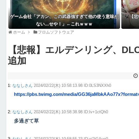
ゲーム会社「アカン、この武器強すぎて他の使う意味が
【悲
ない…せや！」←これｗｗｗ
ホーム
フロムソフトウェア
【悲報】エルデンリング、DL
追加
1
:
ななしさん
2024/02/22(木) 10:58:13.98 ID:0LS3NXXh0
https://pbs.twimg.com/media/GG36jaMbkAAo77x?format
2
:
ななしさん
2024/02/22(木) 10:58:38.98 ID:Iv+1ctQh0
多過ぎて草
3
:
ななしさん
2024/02/22(木) 10:58:55.23 ID:o/2iGAue0