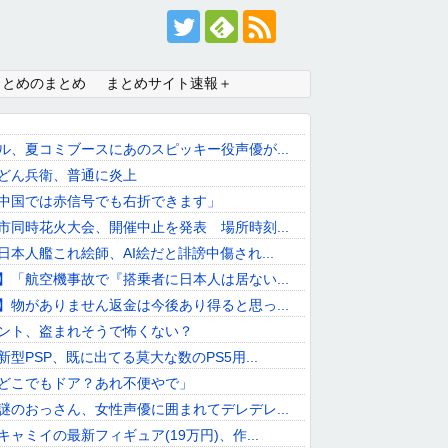
まとめのまとめ
まとめサイト速報＋
ル、夏コミブースにあのスピッキー役声優が...
どん兵衛、普通に炎上
中国では赤信号でも右折できます」
市同時花火大会、開催中止を発表 場所時刻...
日本人艦これ絵師、AI絵だと誹謗中傷され...
】「航空機事故で『搭乗者に日本人は居ない...
】物がありません返金は今後あり得ると思っ...
ント、盗まれそうで怖くない？
型PSP、既に出てる莫大な数のPS5用...
どこでもドア？あれ不便やで」
謎のおっさん、女性声優に囲まれてデレデレ...
ャミイの最新フィギュア(19万円)、作...