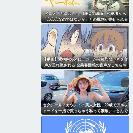
アニメ「ヤニねこ」、BPOで議論 視聴者から
「◯◯◯なのではないか」との批判が寄せられる
【動画】駅構内のスピーカーから強烈な下ネタ音
声が垂れ流される 全乗客困惑の音声がこちらｗ
ｗｗｗｗｗ
セクシー系アカウントの美人女性「20歳でアルフ
ァードを一括で買っちゃう私って素敵」→とんで
もないものが映り込んでしまい、終わる