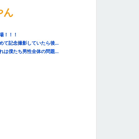
やん
場！！！
て記念撮影していたら後...
は僕たち男性全体の問題...