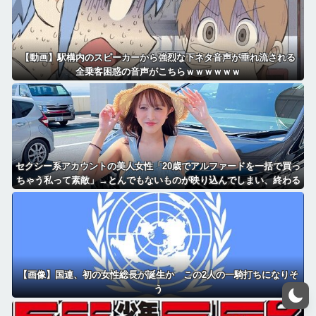
【動画】駅構内のスピーカーから強烈な下ネタ音声が垂れ流される
全乗客困惑の音声がこちらｗｗｗｗｗｗ
セクシー系アカウントの美人女性「20歳でアルファードを一括で買っ
ちゃう私って素敵」→とんでもないものが映り込んでしまい、終わる
【画像】国連、初の女性総長が誕生か この2人の一騎打ちになりそ
う