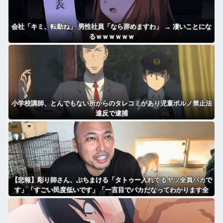
会社「キミ、転勤ね」 男性社員「なら辞めますわ」 → 凄いことにな
るｗｗｗｗｗｗ
小学校講師、とんでもない所からのタレコミがあり児童ポルノ禁止法
違反で逮捕
【悲報】彫り師さん、ぶちまける「タトゥー入れてるヤツ全員バカで
す」「すごい民度低いです」「一言目でバカだなってわかります全
員」