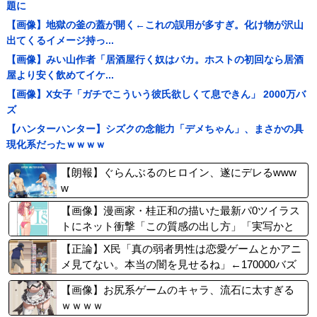
題に
【画像】地獄の釜の蓋が開く←これの誤用が多すぎ。化け物が沢山
出てくるイメージ持っ...
【画像】みい山作者「居酒屋行く奴はバカ。ホストの初回なら居酒
屋より安く飲めてイケ...
【画像】X女子「ガチでこういう彼氏欲しくて息できん」 2000万バ
ズ
【ハンターハンター】シズクの念能力「デメちゃん」、まさかの具
現化系だったｗｗｗｗ
【朗報】ぐらんぶるのヒロイン、遂にデレるwww
w
【画像】漫画家・桂正和の描いた最新パ0ツイラス
トにネット衝撃「この質感の出し方」「実写かと
思いました]
【正論】X民「真の弱者男性は恋愛ゲームとかアニ
メ見てない。本当の闇を見せるね」←170000バズ
wwwwwww
【画像】お尻系ゲームのキャラ、流石に太すぎる
ｗｗｗｗ