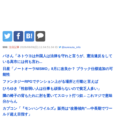
999:
注目記事
2026/08/09(日) 11:04:51.04 ID:
@suresuta_info
パさん「ネトウヨは外国人は法律を守れと言うが、憲法違反をして
いる高市には何も言わ...
日産「ノートオーラNISMO」8月に改良か？ ブラック仕様追加の可
能性
ファンタジーRPGでテンション上がる場所と行動と言えば
ひろゆき「性欲弱い人は仕事も頑張らないので貧乏人多い」
隣の椅子の背もたれに肘を置いてスロット打つ奴←これマジで意味
分からん
カプコン「『モンハンワイルズ』販売は“改善傾向”―中長期でワー
ルド超え目指す」