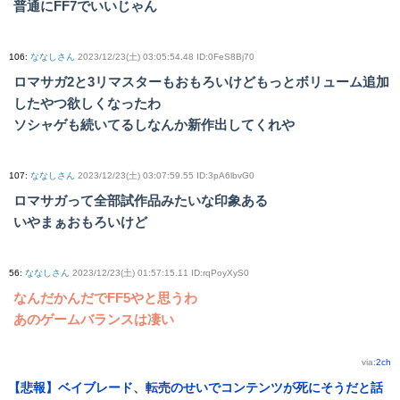
普通にFF7でいいじゃん
106
:
ななしさん
2023/12/23(土) 03:05:54.48 ID:0FeS8Bj70
ロマサガ2と3リマスターもおもろいけどもっとボリューム追加
したやつ欲しくなったわ
ソシャゲも続いてるしなんか新作出してくれや
107
:
ななしさん
2023/12/23(土) 03:07:59.55 ID:3pA6lbvG0
ロマサガって全部試作品みたいな印象ある
いやまぁおもろいけど
56
:
ななしさん
2023/12/23(土) 01:57:15.11 ID:rqPoyXyS0
なんだかんだでFF5やと思うわ
あのゲームバランスは凄い
via:
2ch
【悲報】ベイブレード、転売のせいでコンテンツが死にそうだと話