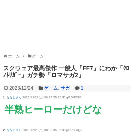
ホーム
ゲーム
スクウェア最高傑作 一般人「FF7」にわか「ｸﾛ
ﾉﾄﾘｶﾞｰ」ガチ勢「ロマサガ2」
2023/12/24
ゲーム
,
サガ
1
1
:
ななしさん
2023/12/23(土) 00:37:55.30 ID:qI2Q/PX80
半熟ヒーローだけどな
2
:
ななしさん
2023/12/23(土) 00:38:35.06 ID:pbheVIhQd