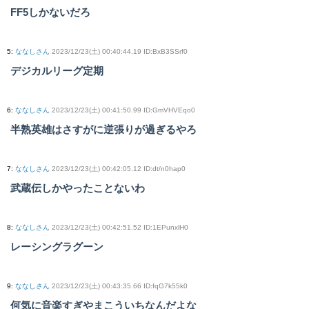
FF5しかないだろ
5
:
ななしさん
2023/12/23(土) 00:40:44.19 ID:BxB3SSrf0
デジカルリーグ定期
6
:
ななしさん
2023/12/23(土) 00:41:50.99 ID:GmVHVEqo0
半熟英雄はさすがに逆張りが過ぎるやろ
7
:
ななしさん
2023/12/23(土) 00:42:05.12 ID:dt/n0hap0
武蔵伝しかやったことないわ
8
:
ななしさん
2023/12/23(土) 00:42:51.52 ID:1EPunxlH0
レーシングラグーン
9
:
ななしさん
2023/12/23(土) 00:43:35.66 ID:fqG7k55k0
何気に音楽すぎやまこういちなんだよな