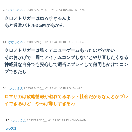
30
:
ななしさん
2023/12/23(土) 01:07:13.54 ID:GmVHVEqo0
クロノトリガーはぬるすぎるんよ
あと通常バトルBGMがあかん
31
:
ななしさん
2023/12/23(土) 01:13:42.10 ID:E5BaFG6Rd
クロノトリガーは強くてニューゲームあったのがでかい
そのおかげで一周でアイテムコンプしないとやり直したくなる
神経質な自分でも安心して適当にプレイして何周もかけてコン
プできたし
34
:
ななしさん
2023/12/23(土) 01:17:41.46 ID:2QJ3/xm90
ロマサガは攻略情報が溢れてるネット社会だからなんとかプレ
イできるけど、やっぱ難しすぎるわ
39
:
ななしさん
2023/12/23(土) 01:23:07.78 ID:ie3vNWV4M
>>34