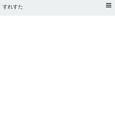
すれすた
Home
About
Link
Mail
RSS
オワタあんてな私用 ＼(^o^)／
5ちゃんねるまとめのまとめ
2ちゃんねるまとめのまとめ
まとめサイト速報＋