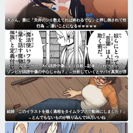
夫さん、妻に「天井のシミ数えてれば終わるでな」と押し倒されて性
行為 → 凄いことになるｗｗｗｗｗ
インフルエンサー、Xの誹謗中傷により自殺→記者「これ、インプレ
ゾンビが誹謗中傷の中心じゃね？」→分析していくとヤバイ真実が浮
かび上がる
絵師「このイラストを描く過程をタイムラプスで動画にしました！」
→とんでもないものが映り込んで16万いいね