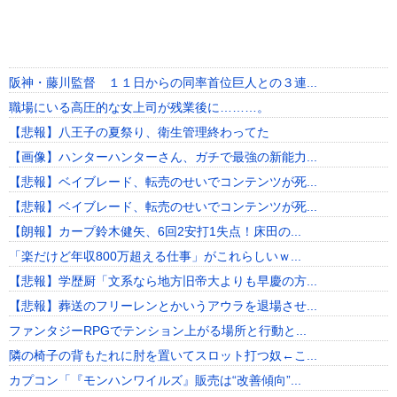
阪神・藤川監督 １１日からの同率首位巨人との３連...
職場にいる高圧的な女上司が残業後に………。
【悲報】八王子の夏祭り、衛生管理終わってた
【画像】ハンターハンターさん、ガチで最強の新能力...
【悲報】ベイブレード、転売のせいでコンテンツが死...
【悲報】ベイブレード、転売のせいでコンテンツが死...
【朗報】カープ鈴木健矢、6回2安打1失点！床田の...
「楽だけど年収800万超える仕事」がこれらしいｗ...
【悲報】学歴厨「文系なら地方旧帝大よりも早慶の方...
【悲報】葬送のフリーレンとかいうアウラを退場させ...
ファンタジーRPGでテンション上がる場所と行動と...
隣の椅子の背もたれに肘を置いてスロット打つ奴←こ...
カプコン「『モンハンワイルズ』販売は“改善傾向”...