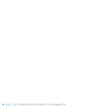
4
:
ななしさん
2023/12/23(土) 00:39:30.72 ID:JxqwyPY20