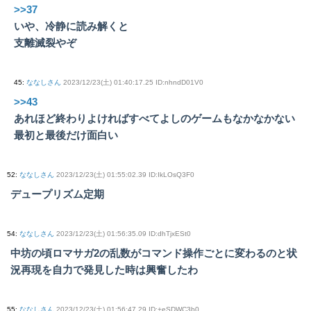
>>37
いや、冷静に読み解くと
支離滅裂やぞ
45
:
ななしさん
2023/12/23(土) 01:40:17.25 ID:nhndD01V0
>>43
あれほど終わりよければすべてよしのゲームもなかなかない
最初と最後だけ面白い
52
:
ななしさん
2023/12/23(土) 01:55:02.39 ID:IkLOsQ3F0
デュープリズム定期
54
:
ななしさん
2023/12/23(土) 01:56:35.09 ID:dhTjxESt0
中坊の頃ロマサガ2の乱数がコマンド操作ごとに変わるのと状
況再現を自力で発見した時は興奮したわ
55
:
ななしさん
2023/12/23(土) 01:56:47.29 ID:+eSDWC3b0