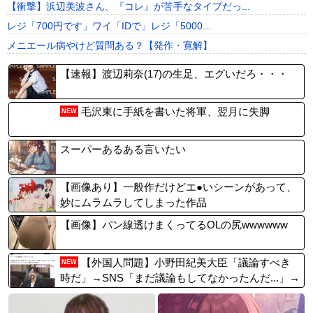
【衝撃】浜辺美波さん、『コレ』が苦手なタイプだっ...
レジ「700円です」ワイ「IDで」レジ「5000...
メニエール病やけど質問ある？【発作・寛解】
【速報】渡辺莉奈(17)の生足、エグいだろ・・・
毛沢東に手紙を書いた将軍、翌月に失脚
NEW
スーパーあるある言いたい
【画像あり】一般作だけどエ●いシーンがあって、
妙にムラムラしてしまった作品
【画像】パン線透けまくってるOLの尻wwwwww
【外国人問題】小野田紀美大臣「議論すべき
NEW
時だ」→SNS「まだ議論もしてなかったんだ...」→
小野田大臣「これが進歩状況です」めちゃくちゃ
仕事していた！