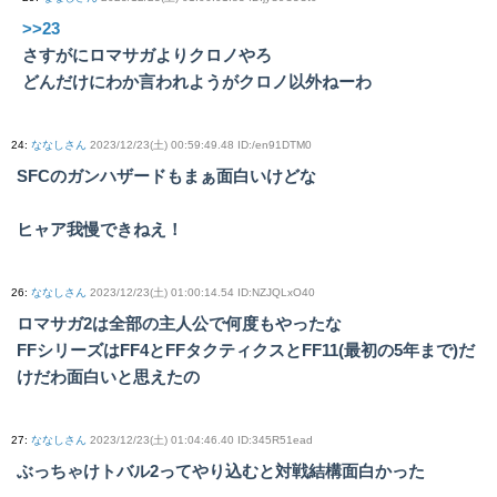
>>23
さすがにロマサガよりクロノやろ
どんだけにわか言われようがクロノ以外ねーわ
24
:
ななしさん
2023/12/23(土) 00:59:49.48 ID:/en91DTM0
SFCのガンハザードもまぁ面白いけどな
ヒャア我慢できねえ！
26
:
ななしさん
2023/12/23(土) 01:00:14.54 ID:NZJQLxO40
ロマサガ2は全部の主人公で何度もやったな
FFシリーズはFF4とFFタクティクスとFF11(最初の5年まで)だ
けだわ面白いと思えたの
27
:
ななしさん
2023/12/23(土) 01:04:46.40 ID:345R51ead
ぶっちゃけトバル2ってやり込むと対戦結構面白かった