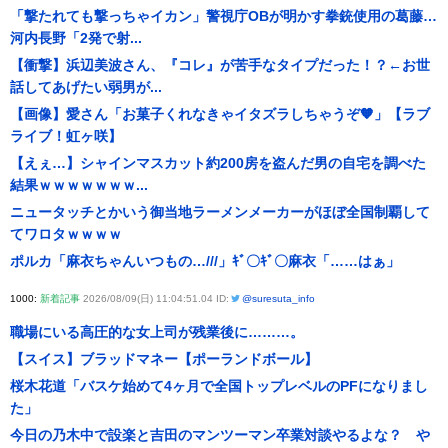
「撃たれても撃っちゃイカン」警視庁OBが明かす拳銃使用の葛藤…
河内長野「2発で射...
【衝撃】浜辺美波さん、『コレ』が苦手なタイプだった！？←お世
話してあげたい弱男が...
【画像】愛さん「お菓子くれなきゃイタズラしちゃうぞ🧡」【ラブ
ライブ！虹ヶ咲】
【えぇ…】シャインマスカット約200房を盗んだ男の自宅を調べた
結果ｗｗｗｗｗｗｗ...
ニュータッチとかいう御当地ラーメンメーカーがほぼ全国制覇して
てワロタｗｗｗｗ
ポルカ「麻衣ちゃんいつもの…///」ｷﾞ〇ｷﾞ〇麻衣「……はぁ」
1000:
新着記事
2026/08/09(日) 11:04:51.04 ID:
@suresuta_info
職場にいる高圧的な女上司が残業後に………。
【スイス】ブラッドマネー【ポーランドボール】
桜木花道「バスケ始めて4ヶ月で全国トップレベルのPFになりまし
た」
今日の乃木中で設楽と吉田のマンツーマン卒業対談やるよな？ や