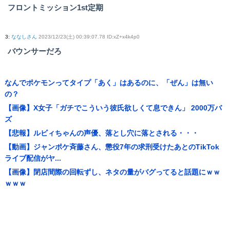
フロントミッション1st定期
3
:
ななしさん
2023/12/23(土) 00:39:07.78 ID:xZ+x4k4p0
バウンサーだろ
なんでポケモンってタイプ「あく」はあるのに、「ぜん」は無い
の？
【画像】X女子「ガチでこういう彼氏欲しくて息できん」 2000万バ
ズ
【悲報】ルビィちゃんの声優、落とし穴に落とされる・・・
【動画】ジャンポケ斉藤さん、懲役7年の求刑受けたあとのTikTok
ライブ配信がヤ...
【画像】閉店間際の回転ずし、ネタの量がバグってると話題にｗｗ
ｗｗｗ