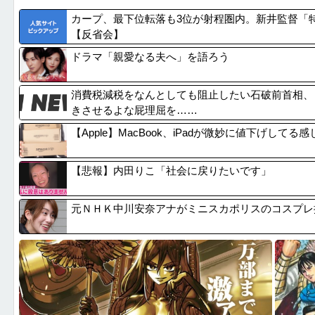
【嫉妬罪】JK相手に赤ちゃんプレイする猛者現れる...
一番うま
カープ、最下位転落も3位が射程圏内。新井監督「
【画像】みい山作者「居酒屋行く奴はバカ。ホストの...
【悲報】
【反省会】
【画像】「ビールと水を交互に飲まないと倒れるグラ...
【悲報】
ドラマ「親愛なる夫へ」を語ろう
【動画】両方馬鹿（笑）ミニストップでトラックと衝...
【リスク
消費税減税をなんとしても阻止したい石破前首相、
きさせるよな屁理屈を……
【Apple】MacBook、iPadが微妙に値下げして
【悲報】内田りこ「社会に戻りたいです」
元ＮＨＫ中川安奈アナがミニスカポリスのコスプレ