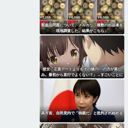
梨盗品問題について、メルカリ「複数の出品者を
現地調査した。結果がこちら」
彼女「正直デートよりもその後の○○の方が楽し
み。最初から直行でよくない？」→すごいことに
なる・・・・・・
高市首、自民党内で「独裁だ」と批判され始める