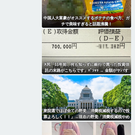
中国人大富豪がオススメするポテチの食べ方、ガ
チで美味すぎると話題沸騰！
X民「11年前、何も知らずに銀行で買った投資信
託の末路がこちらです」ﾊﾟｼｬｯ → 金額がヤバす
ぎるｗｗｗｗｗｗ
衆院選でほぼ全ての野党「消費税減税するので投
票よろしく！！」→現在の野党「消費税減税やめ
ろ！！財源はどうするんだ！！」