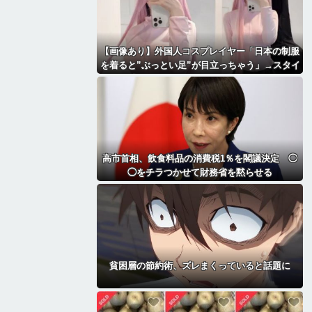
【画像あり】外国人コスプレイヤー「日本の制服
を着ると”ぶっとい足”が目立っちゃう」→スタイ
ルが最高すぎて2.1万いいね「太もも好きにはた
まらん」「いいべ」
高市首相、飲食料品の消費税1％を閣議決定 ◯
◯をチラつかせて財務省を黙らせる
貧困層の節約術、ズレまくっていると話題に