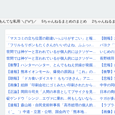
Home
んてな私用 ＼(^o^)／
5ちゃんねるまとめのまとめ
2ちゃんねる
About
Link
「マスコミの立ち位置の勘違いっぷりがすごい」と報...
【朗報】
「フリルもリボンもたくさんがいいのよね、ふふっ♪...
パヨク「
Mail
世間では神ゲーと言われているが個人的にはクソゲー...
いじめの
RSS
世間では神ゲーと言われているが個人的にはクソゲー...
長野桃羽
【衝撃】ハンターハンター、とんでもねえ伏線が発掘...
【悲報】
オワタあんてな私用 ＼(^o^)／
【速報】熊本イオンモール、爆発の原因は『これ』の...
【衝撃】
【朗報】「ドカ食いダイスキ！ もちづきさん」アニ...
【悲報】
5ちゃんねるまとめのまとめ
【画像】絵師「印刷会社にゴミみたい印刷されたから...
中学の同
2ちゃんねるまとめのまとめ
【正論】岡田斗司夫「人間の本音としてブサイクを見...
日本の商
碇ゲンドウ「シンジ…エヴァに乗れ…何もしないなら...
ケガが多
まとめサイト速報＋
【速報】森山裕・自民党前幹事長「高市総理の個人的...
【ラブラ
（ ´_ゝ`）中道・立憲・公明、国会内で「熊本地...
【画像】