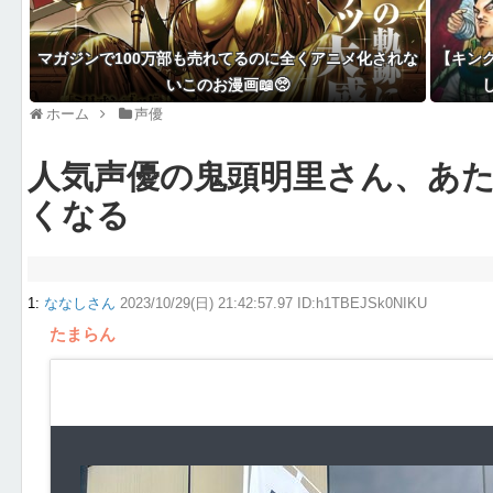
マガジンで100万部も売れてるのに全くアニメ化されな
【キング
いこのお漫画📖🥺
ホーム
声優
人気声優の鬼頭明里さん、あ
くなる
1
:
ななしさん
2023/10/29(日) 21:42:57.97 ID:h1TBEJSk0NIKU
たまらん