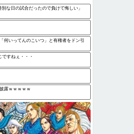
い天ぷらって
特別な日の試合だったので負けて悔しい」
明日花キララさん、専門家からあまりにも非...
嫁に15年間嘘つかれてて心が壊れてるから...
3倍】お前ら「認知症」になりたくないなら...
「何いってんのこいつ」と有権者をドン引
る感じですねぇ・・・
披露ｗｗｗｗｗ