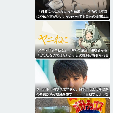
「何者にもなれなかった結果、○○するのは本当
にやめた方がいい。それやっても自分の価値は上
がらない」→各界隈に突き刺さってしまう
アニメ「ヤニねこ」、BPOで議論 視聴者から
「◯◯◯なのではないか」との批判が寄せられる
タレント・清水良太郎さん、自殺→とある落語家
の暴露投稿が物議を醸す・・・「自殺するような
奴に◯◯されたんだね俺は」