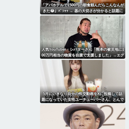
「アパホテルで1500円の朝食頼んだらこんなんが
きた😂」ﾊﾟｼｬｯ → 器の大切さが分かると話題に
ｗｗｗｗｗ
人気YouTuber・シバターさん「熊本の被災地に1
00万円相当の物資を自腹で支援しました」→エグ
すぎる情報を暴露されるｗｗｗｗｗ
5月にいきなり自分の性交動画をXに投稿して話
題になっていた女性ユーチューバーさん、とんで
もないことになっていた・・・