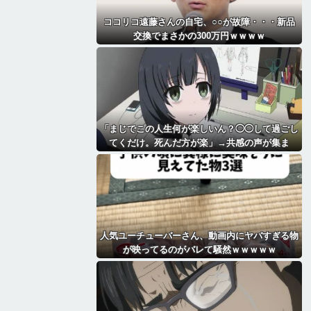
ココリコ遠藤さんの自宅、○○が故障・・・新品
交換でまさかの300万円ｗｗｗｗ
「まじでこの人生何が楽しいん？◯◯して過ごし
てくだけ。死んだ方が楽」→共感の声が集ま
る・・
人気ユーチューバーさん、動画内にヤバすぎる物
が映ってるのがバレて騒然ｗｗｗｗｗ