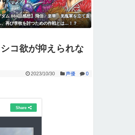
ダム 884話感想】飛信・楽華・羌瘣軍を立て直
し、再び李牧を討つための作戦とは…！？
たシコ欲が抑えられな
2023/10/30
声優
0