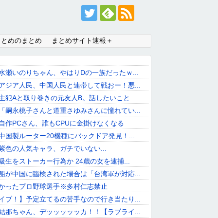
まとめのまとめ
まとめサイト速報＋
水瀬いのりちゃん、やはりDの一族だったｗ...
アジア人民、中国人民と連帯して戦おー！悪...
主犯Aと取り巻きの元友人B。話したいこと...
「嗣永桃子さんと道重さゆみさんに憧れてい...
自作PCさん、誰もCPUに金掛けなくなる
中国製ルーター20機種にバックドア発見！...
紫色の人気キャラ、ガチでいない...
級生をストーカー行為か 24歳の女を逮捕...
船が中国に臨検された場合は「台湾軍が対応...
かったプロ野球選手※多村仁志禁止
イブ！】予定立てるの苦手なので行き当たり...
結那ちゃん、デッッッッッカ！！【ラブライ...