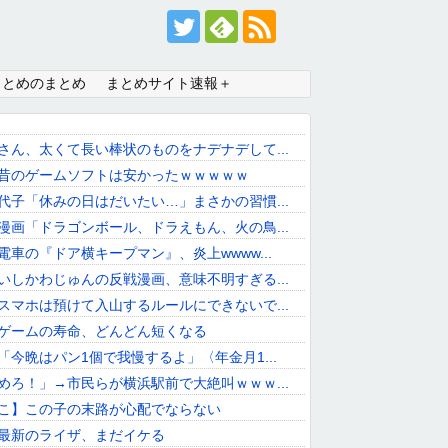
まとめのまとめ
まとめサイト速報＋
さん、太くて長い棒状のものをナデナデして...
昔のゲームソフトは安かったｗｗｗｗｗ
代子「休みの日はだいたい…」まさかの習慣...
漫画「ドラゴンボール、ドラえもん、火の鳥...
電車の『ドア横キープマン』、炎上wwww...
いしかわじゅんの反戦漫画、意味不明すぎる...
スマホは預けて入山するルールにできないで...
ゲームの寿命、どんどん短くなる
「今晩はパン1個で我慢するよ」〈年金月1...
めろ！」→市民らが横浜駅前で大絶叫ｗｗｗ...
こ】この子の末路が心配でならない
最新のライザ、まだイケる