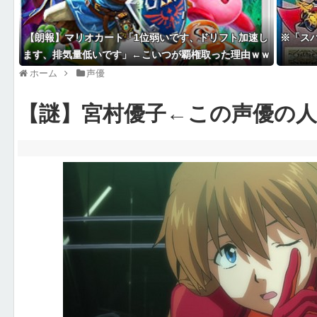
【朗報】マリオカート「1位弱いです、ドリフト加速し
※「ス
ます、排気量低いです」←こいつが覇権取った理由ｗｗ
ｗ
ホーム
声優
【謎】宮村優子←この声優の