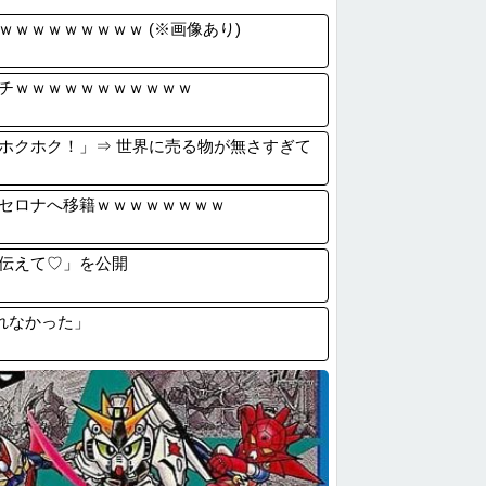
】「THE NORTH FACE」の人...
ｗｗｗｗｗｗｗｗ (※画像あり)
️2万回 続編の望みが完全に絶たれた不...
タイミー虐めが流行ってる模様
チｗｗｗｗｗｗｗｗｗｗｗ
みいちゃんの作者さん、泣いてしまう😢
ホクホク！」⇒ 世界に売る物が無さすぎて
セロナへ移籍ｗｗｗｗｗｗｗｗ
伝えて♡」を公開
れなかった」