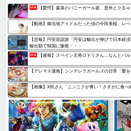
【悲報】FFプロデューサー「FF6やFF8のリメ...
【韓国悲報
【驚愕】森泉のバニーガール姿、意外とクるｗｗ
NEW
【ウマ娘】便利に慣れ過ぎると後が怖い…TP半額キ...
【動画】㊗
AIさん、ドラクエ6を理想的にアニメ化してしまう
【悲報】
【動画】御当地アイドルだった頃の今田美桜、レベ
【悲報】加藤小夏(おなつ)「演技中に惚れてしまっ...
【悲報】
【悲報】円安容認派「円安は輸出が伸びで日本経済
輸出額で韓国に惨敗・・・
【速報】スペイン主将ロドリさん…なんとバル
NEW
【デレマス漫画】シンデレラガールズの日常「愛を
【画像】X民さん「ニンニクが青い！さすがに食べ