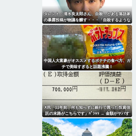
タレント・清水良太郎さん、自殺→とある落語家
の暴露投稿が物議を醸す・・・「自殺するような
奴に◯◯されたんだね俺は」
中国人大富豪がオススメするポテチの食べ方、ガ
チで美味すぎると話題沸騰！
X民「11年前、何も知らずに銀行で買った投資信
託の末路がこちらです」ﾊﾟｼｬｯ → 金額がヤバす
ぎるｗｗｗｗｗｗ