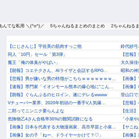
Home
んてな私用 ＼(^o^)／
5ちゃんねるまとめのまとめ
2ちゃんねる
About
Link
【にじさんじ】宇佐美の筋肉すっご他
鈴代紗弓
同人「10円」セール「第3弾」
【悲報】
Mail
魔王「俺の体臭がやばい」
大久保佳
RSS
【朗報】コエテクさん、AIライザと会話するRPG...
昭和の神
【悲報】男が嫌いな男の特徴がこちらｗｗｗｗｗｗｗ...
【画像】
オワタあんてな私用 ＼(^o^)／
【速報】専門家「イオンモール熊本の爆心地に”こん...
【画像】
【朗報】ぐらんぶるのヒロイン、遂にデレるwwww
登山口で
5ちゃんねるまとめのまとめ
Vチューバー業界、2020年初頭の一番手V人気爆...
【悲報】
2ちゃんねるまとめのまとめ
二郎ってニンニク要らんよな
【生活】
危険物乙4さん合格率30%の難関試験になる
「小泉や
まとめサイト速報＋
【画像】日本を代表する大物漫画家、高市早苗と小泉...
【ヤニね
【画像】女の子「ねー、ドライヤーかけて？♡」
【画像】