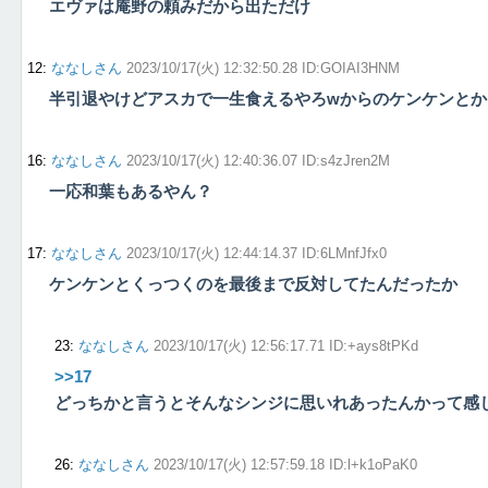
エヴァは庵野の頼みだから出ただけ
12
:
ななしさん
2023/10/17(火) 12:32:50.28 ID:GOIAI3HNM
半引退やけどアスカで一生食えるやろwからのケンケンとか
16
:
ななしさん
2023/10/17(火) 12:40:36.07 ID:s4zJren2M
一応和葉もあるやん？
17
:
ななしさん
2023/10/17(火) 12:44:14.37 ID:6LMnfJfx0
ケンケンとくっつくのを最後まで反対してたんだったか
23
:
ななしさん
2023/10/17(火) 12:56:17.71 ID:+ays8tPKd
>>17
どっちかと言うとそんなシンジに思いれあったんかって感
26
:
ななしさん
2023/10/17(火) 12:57:59.18 ID:l+k1oPaK0