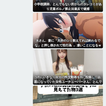
小学校講師、とんでもない所からのタレコミがあ
り児童ポルノ禁止法違反で逮捕
夫さん、妻に「天井のシミ数えてれば終わるで
な」と押し倒されて性行為 → 凄いことになるｗ
ｗｗｗｗ
5月にいきなり自分の性交動画をXに投稿して話
題になっていた女性ユーチューバーさん、とんで
もないことになっていた・・・