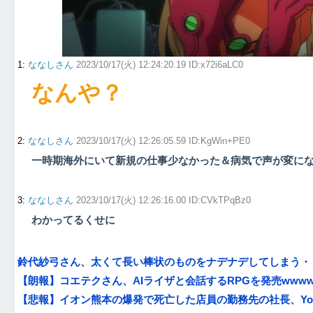
1
:
ななしさん
2023/10/17(火) 12:24:20.19 ID:x72i6aLC0
なんや？
2
:
ななしさん
2023/10/17(火) 12:26:05.59 ID:KgWin+PE0
一時期海外にいて新規の仕事少なかった＆病気で声が変に
3
:
ななしさん
2023/10/17(火) 12:26:16.00 ID:CVkTPqBz0
わかってるくせに
鈴代紗弓さん、太くて長い棒状のものをナデナデしてしまう・
【朗報】コエテクさん、AIライザと会話するRPGを発売wwww
【悲報】イオン熊本の爆発で死亡した店員の勤務先の社長、YouTu