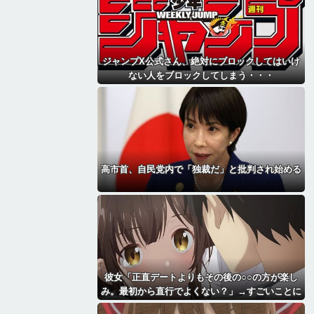
ジャンプX公式さん、絶対にブロックしてはいけ
ない人をブロックしてしまう・・・
高市首、自民党内で「独裁だ」と批判され始める
彼女「正直デートよりもその後の○○の方が楽し
み。最初から直行でよくない？」→すごいことに
なる・・・・・・