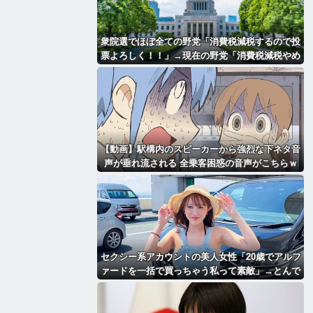
衆院選でほぼ全ての野党「消費税減税するので投
票よろしく！！」→現在の野党「消費税減税やめ
ろ！！財源はどうするんだ！！」
【動画】駅構内のスピーカーから強烈な下ネタ音
声が垂れ流される 全乗客困惑の音声がこちらｗ
ｗｗｗｗｗ
セクシー系アカウントの美人女性「20歳でアルフ
ァードを一括で買っちゃう私って素敵」→とんで
もないものが映り込んでしまい、終わる