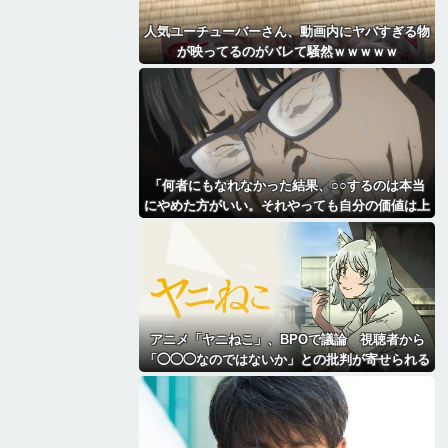
人気ユーチューバーさん、動画内にヤバすぎる物
が映ってるのがバレて騒然ｗｗｗｗｗ
「何者にもなれなかった結果、○○するのは本当
にやめた方がいい。それやっても自分の価値は上
がらない」→各界隈に突き刺さってしまう
アニメ「ヤニねこ」、BPOで議論 視聴者から
「◯◯◯なのではないか」との批判が寄せられる