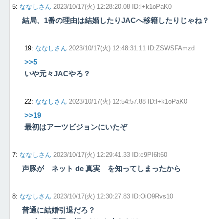
5
:
ななしさん
2023/10/17(火) 12:28:20.08 ID:l+k1oPaK0
結局、1番の理由は結婚したりJACへ移籍したりじゃね？
19
:
ななしさん
2023/10/17(火) 12:48:31.11 ID:ZSWSFAmzd
>>5
いや元々JACやろ？
22
:
ななしさん
2023/10/17(火) 12:54:57.88 ID:l+k1oPaK0
>>19
最初はアーツビジョンにいたぞ
7
:
ななしさん
2023/10/17(火) 12:29:41.33 ID:c9PI6lt60
声豚が ネット de 真実 を知ってしまったから
8
:
ななしさん
2023/10/17(火) 12:30:27.83 ID:OiO9Rvs10
普通に結婚引退だろ？