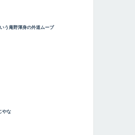
いう庵野渾身の外道ムーブ
じやな