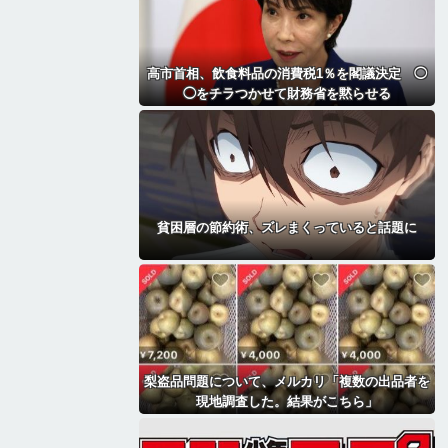
高市首相、飲食料品の消費税1％を閣議決定 ◯
◯をチラつかせて財務省を黙らせる
貧困層の節約術、ズレまくっていると話題に
梨盗品問題について、メルカリ「複数の出品者を
現地調査した。結果がこちら」