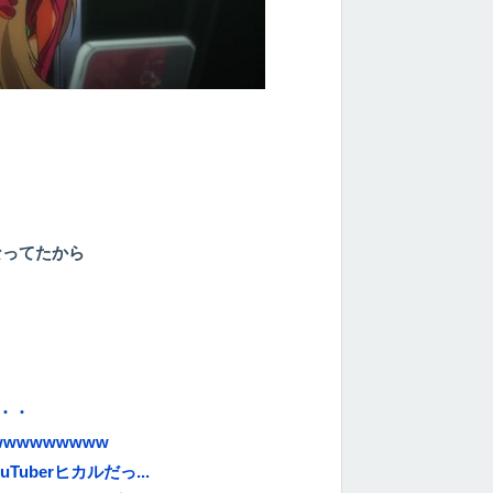
なってたから
・・
wwwwwwww
berヒカルだっ...