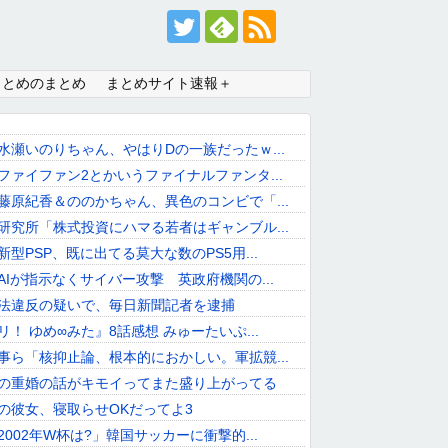
まとめのまとめ
まとめサイト速報＋
水瀬いのりちゃん、やはりDの一族だったｗ...
ファイファン2とかいうファイナルファンタ...
藤原紀香＆ののかちゃん、異色のコンビで「...
研究所「株式投資にハマる若者はギャンブル...
型PSP、既に出てる莫大な数のPS5用...
AIが指示なくサイバー攻撃 英政府機関の...
法違反の疑いで、毎日新聞記者を逮捕
！ ゆめ∞みた』8話感想 みゅーたいぷ...
事ら「核抑止論、根本的におかしい。軍拡競...
の重婚の話がキモイってまた盛り上がってる
の彼女、寝取らせOKだってよ3
002年W杯は?」韓国サッカーに衝撃的...