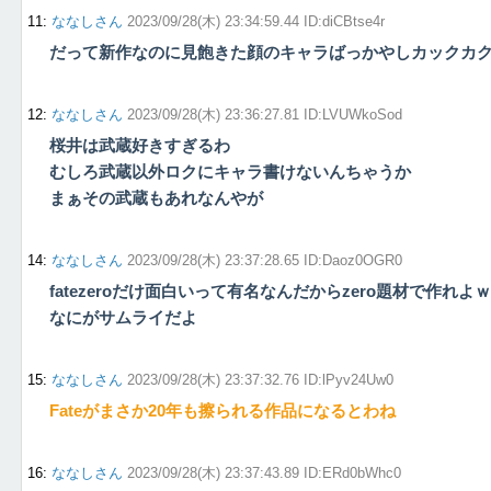
11
:
ななしさん
2023/09/28(木) 23:34:59.44 ID:diCBtse4r
だって新作なのに見飽きた顔のキャラばっかやしカックカ
12
:
ななしさん
2023/09/28(木) 23:36:27.81 ID:LVUWkoSod
桜井は武蔵好きすぎるわ
むしろ武蔵以外ロクにキャラ書けないんちゃうか
まぁその武蔵もあれなんやが
14
:
ななしさん
2023/09/28(木) 23:37:28.65 ID:Daoz0OGR0
fatezeroだけ面白いって有名なんだからzero題材で作れよｗ
なにがサムライだよ
15
:
ななしさん
2023/09/28(木) 23:37:32.76 ID:lPyv24Uw0
Fateがまさか20年も擦られる作品になるとわね
16
:
ななしさん
2023/09/28(木) 23:37:43.89 ID:ERd0bWhc0