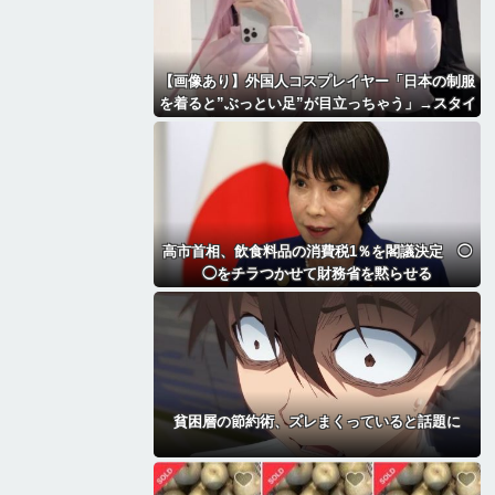
【画像あり】外国人コスプレイヤー「日本の制服
を着ると”ぶっとい足”が目立っちゃう」→スタイ
ルが最高すぎて2.1万いいね「太もも好きにはた
まらん」「いいべ」
高市首相、飲食料品の消費税1％を閣議決定 ◯
◯をチラつかせて財務省を黙らせる
貧困層の節約術、ズレまくっていると話題に