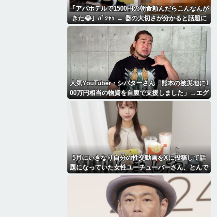
「アパホテルで1500円の朝食頼んだらこんなんが
きた😂」ﾊﾟｼｬｯ → 器の大切さが分かると話題に
ｗｗｗｗｗ
人気YouTuber・シバターさん「熊本の被災地に1
00万円相当の物資を自腹で支援しました」→エグ
すぎる情報を暴露されるｗｗｗｗｗ
5月にいきなり自分の性交動画をXに投稿して話
題になっていた女性ユーチューバーさん、とんで
もないことになっていた・・・