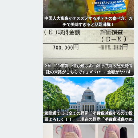
中国人大富豪がオススメするポテチの食べ方、ガ
チで美味すぎると話題沸騰！
X民「11年前、何も知らずに銀行で買った投資信
託の末路がこちらです」ﾊﾟｼｬｯ → 金額がヤバす
ぎるｗｗｗｗｗｗ
衆院選でほぼ全ての野党「消費税減税するので投
票よろしく！！」→現在の野党「消費税減税やめ
ろ！！財源はどうするんだ！！」