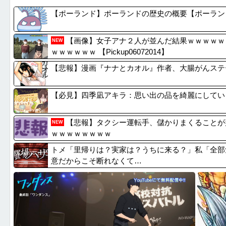
【画像】『金田一少年の事件簿』で好きな死体ランキ...
【画像】井
【ポーランド】ポーランドの歴史の概要【ポーラン
【有能】政府「トラックはサービスエリア利用有料化...
松本人志
【動画】両方馬鹿（笑）ミニストップでトラックと衝...
【悲報】
【画像】女子アナ２人が並んだ結果ｗｗｗｗｗ
NEW
【画像】ワイのS&P500、逝くｗ
【リスク
ｗｗｗｗｗｗ 【Pickup06072014】
【悲報】漫画『ナナとカオル』作者、大腸がんステ
【必見】四季凪アキラ：思い出の品を綺麗にしてい
【悲報】タクシー運転手、儲かりまくることが
NEW
ｗｗｗｗｗｗｗｗ
トメ「里帰りは？実家は？うちに来る？」私「全部
意だからこそ断れなくて…