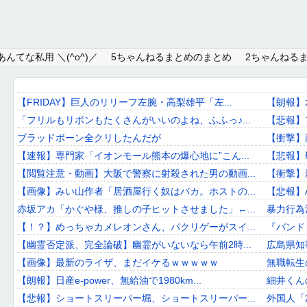
Home
んてな私用 ＼(^o^)／
5ちゃんねるまとめのまとめ
2ちゃんねる
About
Link
【FRIDAY】巨人のリリーフ左腕・高梨雄平「左...
【朗報】
「フリルもリボンもたくさんがいいのよね、ふふっ♪...
【悲報】
Mail
ブラッドボーン全クリしたんだが
【衝撃】
RSS
【速報】専門家「イオンモール熊本の爆心地に”こん...
【悲報】
【閲覧注意・動画】大阪で警察に射殺された男の動画...
【衝撃】新
オワタあんてな私用 ＼(^o^)／
【画像】みい山作者「居酒屋行く奴はバカ。ホストの...
【悲報】
赤坂アカ「かぐや様、推しの子ヒットさせました」←...
暴力行為
5ちゃんねるまとめのまとめ
【！？】めっちゃカメレオンさん、パクリゲーがスイ...
『バンドリ
2ちゃんねるまとめのまとめ
【幽霊否定派、完全論破】幽霊がいないなら午前2時...
広島県知
【画像】最新のライザ、まだイケるｗｗｗｗｗ
無職転生
まとめサイト速報＋
【朗報】日産e-power、無給油で1980km...
細井くん
【悲報】ショートスリーパー堀、ショートスリーパー...
外国人「2