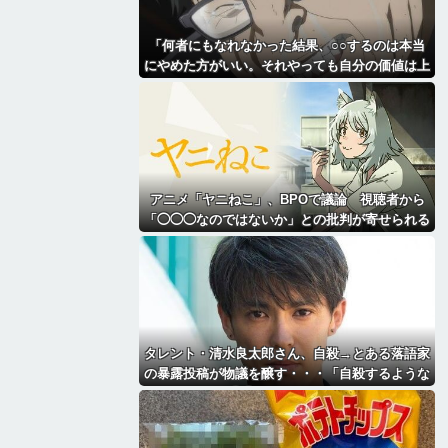
「何者にもなれなかった結果、○○するのは本当
にやめた方がいい。それやっても自分の価値は上
がらない」→各界隈に突き刺さってしまう
アニメ「ヤニねこ」、BPOで議論 視聴者から
「◯◯◯なのではないか」との批判が寄せられる
タレント・清水良太郎さん、自殺→とある落語家
の暴露投稿が物議を醸す・・・「自殺するような
奴に◯◯されたんだね俺は」