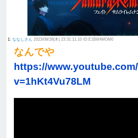
1
:
ななしさん
2023/09/28(木) 23:31:11.10 ID:E1B6HWOM0
なんでや
https://www.youtube.com
v=1hKt4Vu78LM