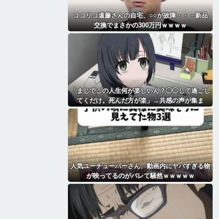
ココリコ遠藤さんの自宅、○○が故障・・・新品
交換でまさかの300万円ｗｗｗｗ
「まじでこの人生何が楽しいん？◯◯して過ごし
てくだけ。死んだ方が楽」→共感の声が集ま
る・・
人気ユーチューバーさん、動画内にヤバすぎる物
が映ってるのがバレて騒然ｗｗｗｗｗ