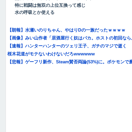
特に戦闘は無双の上位互換って感じ
水の呼吸とか使える
【朗報】水瀬いのりちゃん、やはりDの一族だったｗｗｗｗ
【画像】みい山作者「居酒屋行く奴はバカ。ホストの初回なら居
【速報】ハンターハンターのツェリ王子、ガチのマジで逝く
桜木花道がモテないわけないだろwwwwww
【悲報】ゲーフリ新作、Steam賛否両論(53%)に。ポケモン