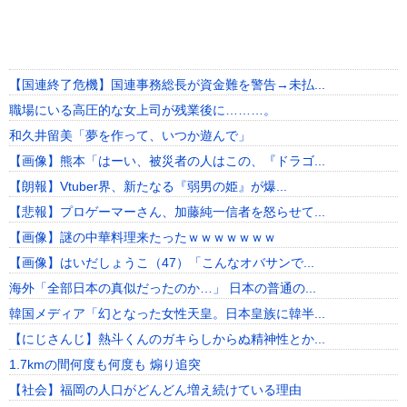
【国連終了危機】国連事務総長が資金難を警告→未払...
職場にいる高圧的な女上司が残業後に………。
和久井留美「夢を作って、いつか遊んで」
【画像】熊本「はーい、被災者の人はこの、『ドラゴ...
【朗報】Vtuber界、新たなる『弱男の姫』が爆...
【悲報】プロゲーマーさん、加藤純一信者を怒らせて...
【画像】謎の中華料理来たったｗｗｗｗｗｗｗ
【画像】はいだしょうこ（47）「こんなオバサンで...
海外「全部日本の真似だったのか…」 日本の普通の...
韓国メディア「幻となった女性天皇。日本皇族に韓半...
【にじさんじ】熱斗くんのガキらしからぬ精神性とか...
1.7kmの間何度も何度も 煽り追突
【社会】福岡の人口がどんどん増え続けている理由