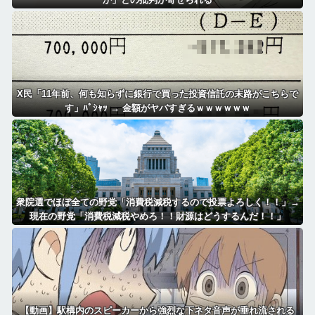
X民「11年前、何も知らずに銀行で買った投資信託の末路がこちらで
す」ﾊﾟｼｬｯ → 金額がヤバすぎるｗｗｗｗｗｗ
衆院選でほぼ全ての野党「消費税減税するので投票よろしく！！」→
現在の野党「消費税減税やめろ！！財源はどうするんだ！！」
【動画】駅構内のスピーカーから強烈な下ネタ音声が垂れ流される