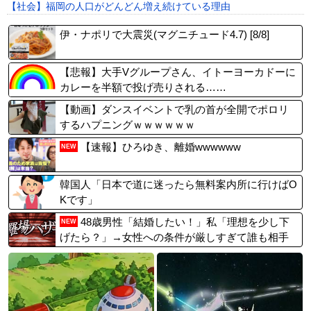
【社会】福岡の人口がどんどん増え続けている理由
伊・ナポリで大震災(マグニチュード4.7) [8/8]
【悲報】大手Vグループさん、イトーヨーカドーに
カレーを半額で投げ売りされる……
【動画】ダンスイベントで乳の首が全開でポロリ
するハプニングｗｗｗｗｗｗ
【速報】ひろゆき、離婚wwwwww
NEW
韓国人「日本で道に迷ったら無料案内所に行けばO
Kです」
48歳男性「結婚したい！」私「理想を少し下
NEW
げたら？」→女性への条件が厳しすぎて誰も相手
にされず…