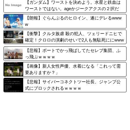
【ガンダム】ワーストを決めよう。水星と鉄血は
ワーストではない。ageかジークアクスの２択だ
ろ？
【朗報】ぐらんぶるのヒロイン、遂にデレるwww
w
【衝撃】クルタ族虐 殺の犯人、ツェリードニヒで
確定！クロロの演劇のせいで2人も無駄死ににwww
w
【悲報】ボートでかっ飛ばしてたセレブ集団、ふ
っ飛ぶｗｗｗｗ
【画像】新人女性声優、水着になる「これって需
要ありますか？」
【悲報】サイバーコネクトツー社長、ジャンプ公
式にブロックされるｗｗｗｗ