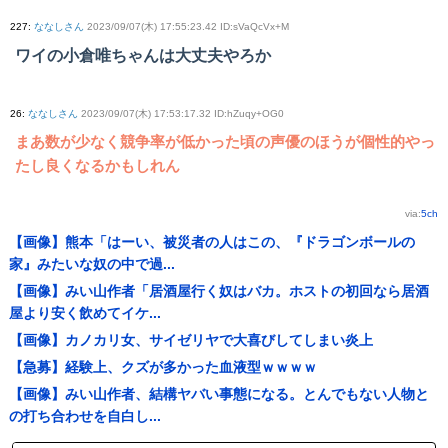
227
:
ななしさん
2023/09/07(木) 17:55:23.42 ID:sVaQcVx+M
ワイの小倉唯ちゃんは大丈夫やろか
26
:
ななしさん
2023/09/07(木) 17:53:17.32 ID:hZuqy+OG0
まあ数が少なく競争率が低かった頃の声優のほうが個性的やっ
たし良くなるかもしれん
via:
5ch
【画像】熊本「はーい、被災者の人はこの、『ドラゴンボールの
家』みたいな奴の中で過...
【画像】みい山作者「居酒屋行く奴はバカ。ホストの初回なら居酒
屋より安く飲めてイケ...
【画像】カノカリ女、サイゼリヤで大喜びしてしまい炎上
【急募】経験上、クズが多かった血液型ｗｗｗｗ
【画像】みい山作者、結構ヤバい事態になる。とんでもない人物と
の打ち合わせを自白し...