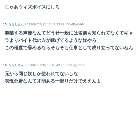
じゃあウィズボイスにしろ
15
:
ななしさん
2023/09/07(木) 17:49:33.82 ID:WfEjz0rbM
廃業する声優なんてどうせ一般には名前も知られてなくてギャ
ラよりバイト代の方が稼げてるような奴やろ
この程度で辞めるならそもそも仕事として成り立ってないねん
16
:
ななしさん
2023/09/07(木) 17:49:42.75 ID:5CqyZfhR0
元から同じ奴しか使われてないしな
表現分野なんて才能ある一握りだけでええんよ