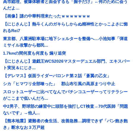
高市総理、被爆体験者と面会するも「握手だけ」←何のために会う
んだよ…
【画像】謎の中華料理来たったｗｗｗｗｗｗｗ
【にじさんじ】熱斗くんのガキらしからぬ精神性とかっこよさに惚
れるRei7
東京都、八重洲駐車場に地下シェルターを整備へ…小池知事「弾道
ミサイル攻撃から都民...
1.7kmの間何度も何度も 煽り追突
【にじさんじ】遊戯王WCS2026マスターデュエル部門、エキスパー
ト実況＆にじさ...
【デレマス】仮面ライダーバロンＰ第２話「蒼翼の乙女」
シカ「ヒマワリ全部喰った」 郡山布引風の高原まつり中止
スロットユーザーに比べてなんでパチンコユーザーってリテラシー
がここまで低いんだろ...
中2男子、野球部の練習中に頭部を強打しCT検査→70代医師「問題
ないです」→他人...
【熊本地震】避難者の食生活、改善急務…調理できず「パン飽き飽
き」断水なお３万戸超