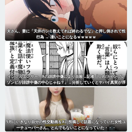
夫さん、妻に「天井のシミ数えてれば終わるでな」と押し倒されて性
行為 → 凄いことになるｗｗｗｗｗ
インフルエンサー、Xの誹謗中傷により自殺→記者「これ、インプレ
ゾンビが誹謗中傷の中心じゃね？」→分析していくとヤバイ真実が浮
かび上がる
5月にいきなり自分の性交動画をXに投稿して話題になっていた女性ユ
ーチューバーさん、とんでもないことになっていた・・・