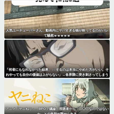
人気ユーチューバーさん、動画内にヤバすぎる物が映ってるのがバレ
て騒然ｗｗｗｗｗ
「何者にもなれなかった結果、○○するのは本当にやめた方がいい。そ
れやっても自分の価値は上がらない」→各界隈に突き刺さってしまう
アニメ「ヤニねこ」、BPOで議論 視聴者から「◯◯◯なのではない
か」との批判が寄せられる