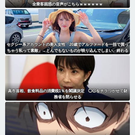
全乗客困惑の音声がこちらｗｗｗｗｗｗ
セクシー系アカウントの美人女性「20歳でアルファードを一括で買っ
ちゃう私って素敵」→とんでもないものが映り込んでしまい、終わる
高市首相、飲食料品の消費税1％を閣議決定 ◯◯をチラつかせて財
務省を黙らせる