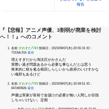
報告
『【悲報】アニメ声優、3割弱が廃業を検討
へ！！』へのコメント
名前:
すれすた7743
投稿日：2023/09/07(木) 20:55:31
ID：
7153dc31b
返信
増えすぎだから淘汰圧がかさんだ‌
実際い過ぎ問題あるから必要な事なんだとは思う‌
将来的に税を毟る根回しらしいから政府のいけすかな
い魂胆もあるけど
名前:
すれすた7743
投稿日：2023/09/07(木) 20:59:51
ID：
047d9392b
返信
声優は実家が富裕で金儲けの必要が無い人間しか目指
しちゃいけない。定期