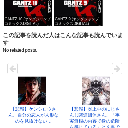
GANTZ 10 (ヤングジャンプ
GANTZ 9 (ヤングジャンプ
コミックスDIGITAL)
コミックスDIGITAL)
価格：¥100
価格：¥100
この記事を読んだ人はこんな記事も読んでいま
す
No related posts.
【悲報】ケンシロウさ
【悲報】炎上中のにじさ
ん、自分の恋人が人形な
んじ関連団体さん、「事
のを見抜けない…
実無根の内容で身の危険
を感じている」と文書で