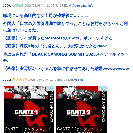
1000:
新着記事
2026/08/08(土) 11:04:51.04 ID:
@suresuta_info
職場にいる高圧的な女上司が残業後に………。
外国人「日本の入国管理局で腹が立ったことはお前らがちゃんと列
に並ばないことだ」
【悲報】ワイが買ったMotorolaのスマホ、ポンコツすぎる
【画像】深夜0時の「矢場とん」、大行列ができるwww
地上波された「BLACK SAMURAI SUMMIT 2026スペシャルマッ
チ...
【画像】実写版みいちゃんを家に住ませてあげた結果wwwwwwww
1001:
人気商品
2026/08/08(土) 11:04:51.04 ID:
amazon
1位
2位
GANTZ 1 (ヤングジャンプ
GANTZ 2 (ヤングジャンプ