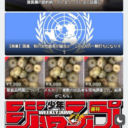
貧困層の節約術、ズレまくっていると話題に
【画像】国連、初の女性総長が誕生か この2人の一騎打ちになりそ
う
梨盗品問題について、メルカリ「複数の出品者を現地調査した。結果
がこちら」