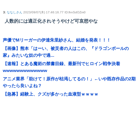
3
:
ななしさん
2023/09/07(木) 17:46:16.77 ID:lhnSdOZm0
人数的には適正化されそうやけど可哀想やな
声優でMリーガーの伊達朱里紗さん、結婚を発表！！！
【画像】熊本「はーい、被災者の人はこの、『ドラゴンボールの
家』みたいな奴の中で過...
【速報】とある魔術の禁書目録、最新刊でヒロイン戦争決着
wwwwwwwwwwwww
アニメ業界「助けて！原作が枯渇してるの！」←いや既存作品の2期
やったら良いよね？
【急募】経験上、クズが多かった血液型ｗｗｗｗ