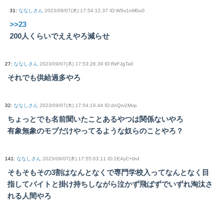
31
:
ななしさん
2023/09/07(木) 17:54:12.37 ID:WSv1nM0u0
>>23
200人くらいでええやろ減らせ
27
:
ななしさん
2023/09/07(木) 17:53:28.39 ID:RirFJgTa0
それでも供給過多やろ
32
:
ななしさん
2023/09/07(木) 17:54:19.44 ID:dnQrv2Mvp
ちょっとでも名前聞いたことあるやつは関係ないやろ
有象無象のモブだけやってるような奴らのことやろ？
141
:
ななしさん
2023/09/07(木) 17:55:03.11 ID:2E4yC+thd
そもそもその3割はなんとなくで専門学校入ってなんとなく目
指してバイトと掛け持ちしながら泣かず飛ばずでいずれ淘汰さ
れる人間やろ