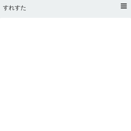
すれすた
Home
About
Link
Mail
RSS
オワタあんてな私用 ＼(^o^)／
5ちゃんねるまとめのまとめ
2ちゃんねるまとめのまとめ
まとめサイト速報＋