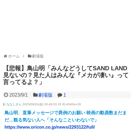
ホーム
劇場版
【悲報】鳥山明「みんなどうしてSAND LAND
見ないの？見た人はみんな『メカが凄い』って
言ってるよ？」
2023/9/1
劇場版
1
1
:
ななしさん
2023/09/01(金) 20:46:53.23 ID:vFefVy+20
鳥山明、直筆メッセージで異例のお願い 映画の動員数まだま
だ…観る気ない人へ「そんなこといわないで」
https://www.oricon.co.jp/news/2293122/full/