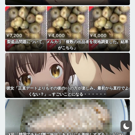
梨盗品問題について、メルカリ「複数の出品者を現地調査した。結果
がこちら」
彼女「正直デートよりもその後の○○の方が楽しみ。最初から直行でよ
くない？」→すごいことになる・・・・・・
X民「韓国であわび粥二杯目！あまりにも美味しすぎる！」ﾊﾟｼｬｯ→