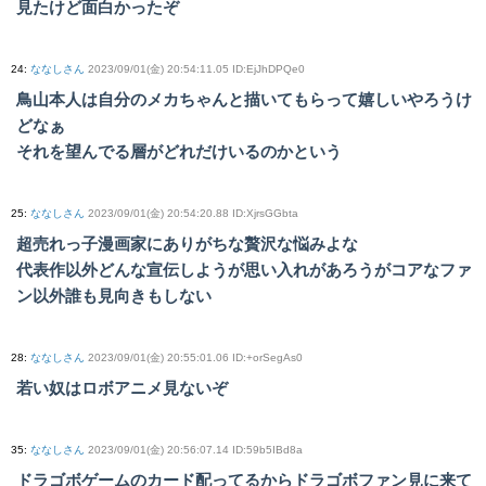
見たけど面白かったぞ
24
:
ななしさん
2023/09/01(金) 20:54:11.05 ID:EjJhDPQe0
鳥山本人は自分のメカちゃんと描いてもらって嬉しいやろうけ
どなぁ
それを望んでる層がどれだけいるのかという
25
:
ななしさん
2023/09/01(金) 20:54:20.88 ID:XjrsGGbta
超売れっ子漫画家にありがちな贅沢な悩みよな
代表作以外どんな宣伝しようが思い入れがあろうがコアなファ
ン以外誰も見向きもしない
28
:
ななしさん
2023/09/01(金) 20:55:01.06 ID:+orSegAs0
若い奴はロボアニメ見ないぞ
35
:
ななしさん
2023/09/01(金) 20:56:07.14 ID:59b5IBd8a
ドラゴボゲームのカード配ってるからドラゴボファン見に来て