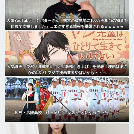
人気YouTuber・シバターさん「熊本の被災地に100万円相当の物資を
自腹で支援しました」→エグすぎる情報を暴露されるｗｗｗｗｗ
人気漫画、突然「連載中止」と「版権引き上げ」を発表！理由はまさ
かの◯◯！マジで漫画業界やばいかも・・・
広島・広陵高校、ひっそりとヤバいことになっていた・・・