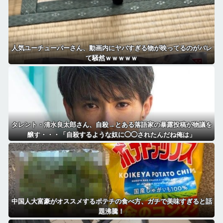
人気ユーチューバーさん、動画内にヤバすぎる物が映ってるのがバレ
て騒然ｗｗｗｗｗ
タレント・清水良太郎さん、自殺→とある落語家の暴露投稿が物議を
醸す・・・「自殺するような奴に◯◯されたんだね俺は」
中国人大富豪がオススメするポテチの食べ方、ガチで美味すぎると話
題沸騰！