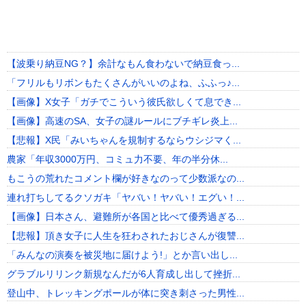
【波乗り納豆NG？】余計なもん食わないで納豆食っ...
「フリルもリボンもたくさんがいいのよね、ふふっ♪...
【画像】X女子「ガチでこういう彼氏欲しくて息でき...
【画像】高速のSA、女子の謎ルールにブチギレ炎上...
【悲報】X民「みいちゃんを規制するならウシジマく...
農家「年収3000万円、コミュ力不要、年の半分休...
もこうの荒れたコメント欄が好きなのって少数派なの...
連れ打ちしてるクソガキ「ヤバい！ヤバい！エグい！...
【画像】日本さん、避難所が各国と比べて優秀過ぎる...
【悲報】頂き女子に人生を狂わされたおじさんが復讐...
「みんなの演奏を被災地に届けよう!」とか言い出し...
グラブルリリンク新規なんだが6人育成し出して挫折...
登山中、トレッキングポールが体に突き刺さった男性...