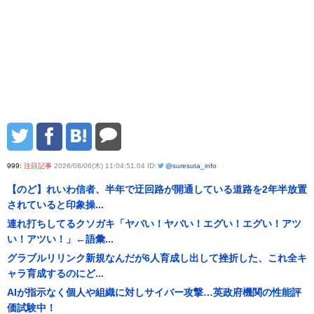
999:
注目記事
2026/08/06(木) 11:04:51.04 ID:
@suresuta_info
【のど】れいわ信者、半年で迂回路が開通している道路を2年半放置
されていると印象操...
連れ打ちしてるクソガキ「ヤバい！ヤバい！エグい！エグい！アツ
い！アツい！」←語彙...
グラブルリリンク新規なんだが6人育成し出して挫折した、これ全キ
ャラ育成するのにど...
AIが指示なく個人や組織に対しサイバー攻撃…英政府機関の性能評
価試験中！