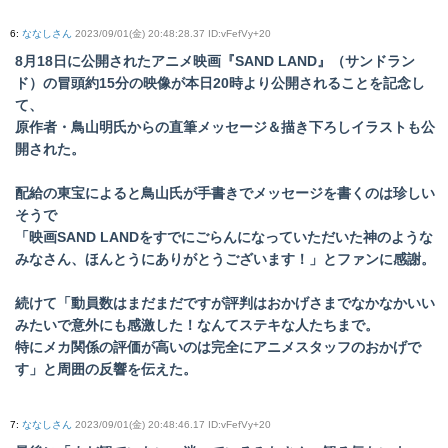
6
:
ななしさん
2023/09/01(金) 20:48:28.37 ID:vFefVy+20
8月18日に公開されたアニメ映画『SAND LAND』（サンドラン
ド）の冒頭約15分の映像が本日20時より公開されることを記念し
て、
原作者・鳥山明氏からの直筆メッセージ＆描き下ろしイラストも公
開された。
配給の東宝によると鳥山氏が手書きでメッセージを書くのは珍しい
そうで
「映画SAND LANDをすでにごらんになっていただいた神のような
みなさん、ほんとうにありがとうございます！」とファンに感謝。
続けて「動員数はまだまだですが評判はおかげさまでなかなかいい
みたいで意外にも感激した！なんてステキな人たちまで。
特にメカ関係の評価が高いのは完全にアニメスタッフのおかげで
す」と周囲の反響を伝えた。
7
:
ななしさん
2023/09/01(金) 20:48:46.17 ID:vFefVy+20