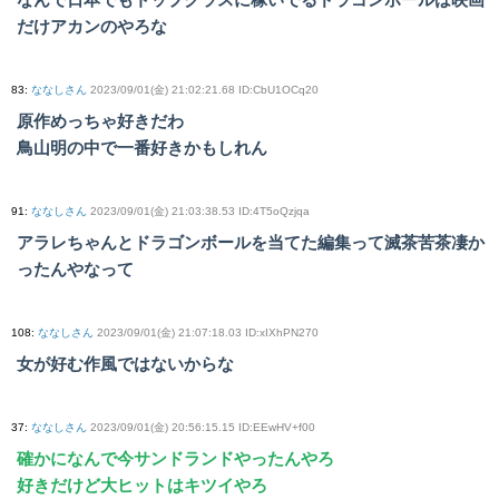
だけアカンのやろな
83
:
ななしさん
2023/09/01(金) 21:02:21.68 ID:CbU1OCq20
原作めっちゃ好きだわ
鳥山明の中で一番好きかもしれん
91
:
ななしさん
2023/09/01(金) 21:03:38.53 ID:4T5oQzjqa
アラレちゃんとドラゴンボールを当てた編集って滅茶苦茶凄か
ったんやなって
108
:
ななしさん
2023/09/01(金) 21:07:18.03 ID:xIXhPN270
女が好む作風ではないからな
37
:
ななしさん
2023/09/01(金) 20:56:15.15 ID:EEwHV+f00
確かになんで今サンドランドやったんやろ
好きだけど大ヒットはキツイやろ