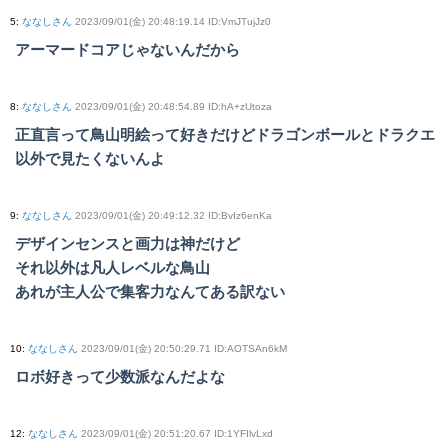
5
:
ななしさん
2023/09/01(金) 20:48:19.14 ID:VmJTujJz0
アーマードコアじゃないんだから
8
:
ななしさん
2023/09/01(金) 20:48:54.89 ID:hA+zUtoza
正直言って鳥山明絵って好きだけどドラゴンボールとドラクエ
以外で見たくないんよ
9
:
ななしさん
2023/09/01(金) 20:49:12.32 ID:BvIz6enKa
デザインセンスと画力は神だけど
それ以外は凡人レベルな鳥山
あれが主人公で集客力なんてある訳ない
10
:
ななしさん
2023/09/01(金) 20:50:29.71 ID:AOTSAn6kM
ロボ好きって少数派なんだよな
12
:
ななしさん
2023/09/01(金) 20:51:20.67 ID:1YFIlvLxd