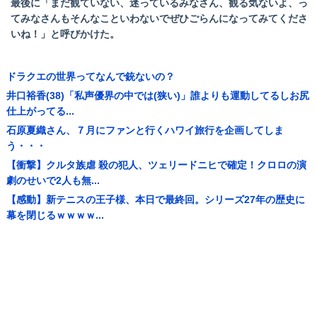
最後に「まだ観ていない、迷っているみなさん、観る気ないよ、っ
てみなさんもそんなこといわないでぜひごらんになってみてくださ
いね！」と呼びかけた。
ドラクエの世界ってなんで銃ないの？
井口裕香(38)「私声優界の中では(狭い)」誰よりも運動してるしお尻
仕上がってる...
石原夏織さん、７月にファンと行くハワイ旅行を企画してしま
う・・・
【衝撃】クルタ族虐 殺の犯人、ツェリードニヒで確定！クロロの演
劇のせいで2人も無...
【感動】新テニスの王子様、本日で最終回。シリーズ27年の歴史に
幕を閉じるｗｗｗｗ...