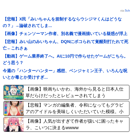
via:
5ch
【悲報】X民「みいちゃんを規制するならウシジマくんはどうな
の？」→論破されてしま...
【画像】チェンソーマン作者、別名義で漫画描いている疑惑が浮上
【悲報】みい山のみいちゃん、DQNにボコられて覚醒剤打たれて死
亡←これさぁ
【動画】ゲーム業界終了へ。AIに10円で作らせたゲームがこちら。
どう思う？
今週の「ハンターハンター」感想、ベンジャミン王子、いろんな呪
いとか毒とか受けすぎ...
【画像】映画ちいかわ、海外から見ると日本人仕
草だらけだったとレビューされてしまう
【悲報】マンガの編集者、令和になってもグラビ
アのアイドルを美味しくいただいていた模様。小
学館第三者委員会が公表
【画像】人気が出すぎて作者が扱いに困ったキャ
ラ、こいつに決まるwwww