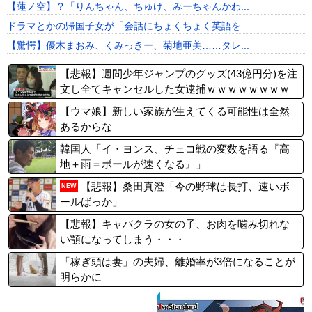
【蓮ノ空】？「りんちゃん、ちゅけ、みーちゃんかわ...
ドラマとかの帰国子女が「会話にちょくちょく英語を...
【驚愕】優木まおみ、くみっきー、菊地亜美……タレ...
【悲報】週間少年ジャンプのグッズ(43億円分)を注
文し全てキャンセルした女逮捕ｗｗｗｗｗｗｗｗ
【ウマ娘】新しい家族が生えてくる可能性は全然
あるからな
韓国人「イ・ヨンス、チェコ戦の変数を語る『高
地＋雨＝ボールが速くなる』」
【悲報】桑田真澄「今の野球は長打、速いボ
NEW
ールばっか」
【悲報】キャバクラの女の子、お肉を噛み切れな
い顎になってしまう・・・
「稼ぎ頭は妻」の夫婦、離婚率が3倍になることが
明らかに