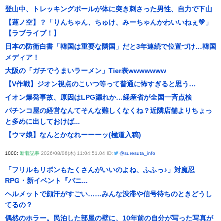
登山中、トレッキングポールが体に突き刺さった男性、自力で下山
【蓮ノ空】？「りんちゃん、ちゅけ、みーちゃんかわいいねぇ💚」
【ラブライブ！】
日本の防衛白書「韓国は重要な隣国」だと3年連続で位置づけ…韓国
メディア！
大阪の「ガチでうまいラーメン」Tier表wwwwwww
【V作戦】ジオン視点のこいつ等って普通に怖すぎると思う…
イオン爆発事故、原因はLPG漏れか…経産省が全国一斉点検
パチンコ屋の経営なんてそんな難しくなくね？近隣店舗よりちょっ
と多めに出しておけば...
【ウマ娘】なんとかなれーーーッ(極道入稿)
1000:
新着記事
2026/08/06(木) 11:04:51.04 ID:
@suresuta_info
「フリルもリボンもたくさんがいいのよね、ふふっ♪」対魔忍
RPG・新イベント『バニ...
ヘルメットで顔汗がすごい……みんな渋滞や信号待ちのときどうし
てるの？
偶然のホラー。民泊した部屋の壁に、10年前の自分が写った写真が