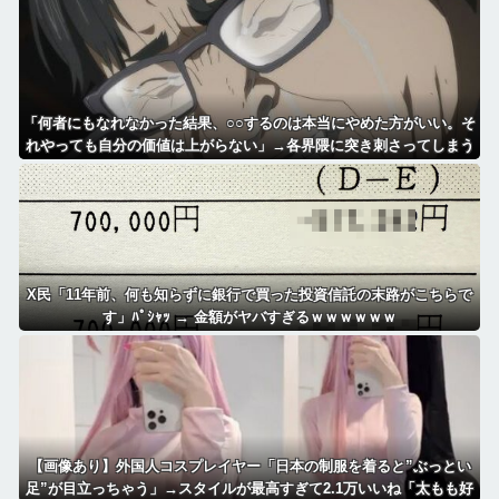
「何者にもなれなかった結果、○○するのは本当にやめた方がいい。そ
れやっても自分の価値は上がらない」→各界隈に突き刺さってしまう
X民「11年前、何も知らずに銀行で買った投資信託の末路がこちらで
す」ﾊﾟｼｬｯ → 金額がヤバすぎるｗｗｗｗｗｗ
【画像あり】外国人コスプレイヤー「日本の制服を着ると”ぶっとい
足”が目立っちゃう」→スタイルが最高すぎて2.1万いいね「太もも好