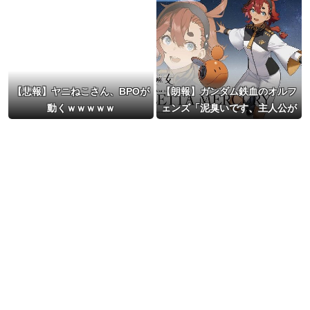
【悲報】ヤニねこさん、BPOが
【朗報】ガンダム鉄血のオルフ
動くｗｗｗｗｗ
ェンズ「泥臭いです、主人公が
悩まず撃ちます」←これが受け
なかった理由ｗｗｗ