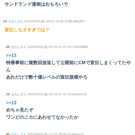
サンドランド漫画はおもろいで
13
:
ななしさん
2023/09/01(金) 20:51:24.06 ID:WL4B0dIF0
宣伝しなさすぎでは？
20
:
ななしさん
2023/09/01(金) 20:53:31.57 ID:c1hPtvWM0
>>13
特番事前に複数回放送して公開前にCMで宣伝しまくってたや
ん
あれだけで数十億レベルの宣伝規模やろ
23
:
ななしさん
2023/09/01(金) 20:54:07.32 ID:p9xZpiXC0
>>13
めちゃ見たぞ
ワンピのニカにあわせてなかったか
80
:
ななしさん
2023/09/01(金) 21:01:39.68 ID:rjIjZVsu0