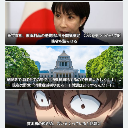
きにはたまらん」「いいべ」
高市首相、飲食料品の消費税1％を閣議決定 ◯◯をチラつかせて財
務省を黙らせる
衆院選でほぼ全ての野党「消費税減税するので投票よろしく！！」→
現在の野党「消費税減税やめろ！！財源はどうするんだ！！」
貧困層の節約術、ズレまくっていると話題に