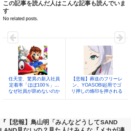
価格：¥100
価格：¥100
この記事を読んだ人はこんな記事も読んでいま
す
No related posts.
任天堂、驚異の新入社員
【悲報】葬送のフリーレ
定着率「ほぼ100％」…
ン、YOASOBI起用でゴ
なぜ社員が辞めないのか
リ押しの烙印を押される
『【悲報】鳥山明「みんなどうしてSAND
LAND見ないの？見た人はみんな『メカが凄