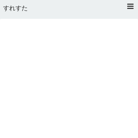
すれすた
Home
About
Link
Mail
RSS
オワタあんてな私用 ＼(^o^)／
5ちゃんねるまとめのまとめ
2ちゃんねるまとめのまとめ
まとめサイト速報＋