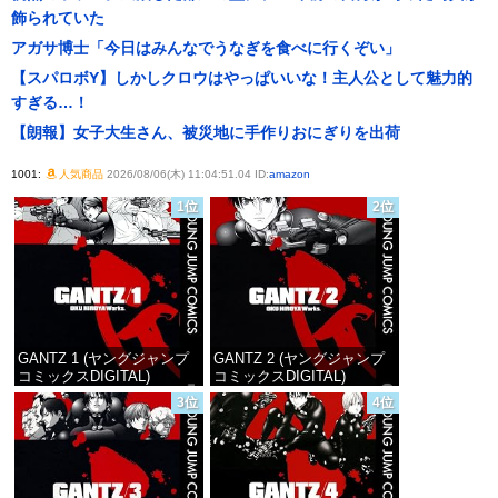
飾られていた
アガサ博士「今日はみんなでうなぎを食べに行くぞい」
【スパロボY】しかしクロウはやっぱいいな！主人公として魅力的
すぎる…！
【朗報】女子大生さん、被災地に手作りおにぎりを出荷
1001:
人気商品
2026/08/06(木) 11:04:51.04 ID:
amazon
1位
2位
GANTZ 1 (ヤングジャンプ
GANTZ 2 (ヤングジャンプ
コミックスDIGITAL)
コミックスDIGITAL)
3位
4位
価格：¥100
価格：¥100