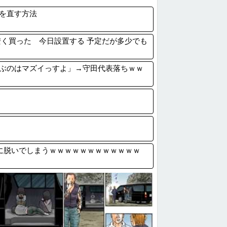
OLさんが職場の弱男と連絡先交換してしま...
を直す方法
パキスタン・トルコ3カ国が共同防衛協定締...
物Youtuber、破局を発表😭
く買った 今日設置する 予定だが多少でも
場校 猛暑と資金難に苦しむ
ぶのはマズイっすよ」→守田代表落ちｗｗ
に脱いでしまうｗｗｗｗｗｗｗｗｗｗｗｗ