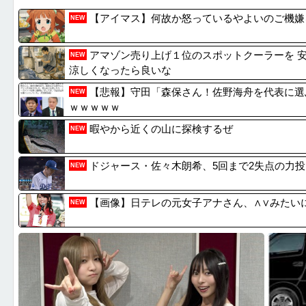
【動画】マーベルの新作格ゲー、歴代格ゲーのパロデ...
【画像】
【アイマス】何故か怒っているやよいのご機嫌
NEW
Switch2版『FF14』緊急メンテでロード時...
サウジ・
【画像】隣家の室外機、ガチのマジでおわるｗｗｗ【...
【悲報】大
アマゾン売り上げ１位のスポットクーラーを 安
NEW
【画像】隣家の室外機、ガチのマジでおわるｗｗｗ【...
甲子園出
涼しくなったら良いな
【悲報】守田「森保さん！佐野海舟を代表に選
NEW
ｗｗｗｗｗ
暇やから近くの山に探検するぜ
NEW
ドジャース・佐々木朗希、5回まで2失点の力投
NEW
【画像】日テレの元女子アナさん、∧∨みたい
NEW