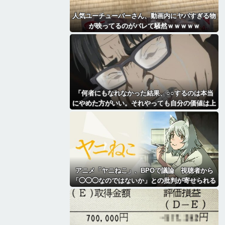
人気ユーチューバーさん、動画内にヤバすぎる物
が映ってるのがバレて騒然ｗｗｗｗｗ
「何者にもなれなかった結果、○○するのは本当
にやめた方がいい。それやっても自分の価値は上
がらない」→各界隈に突き刺さってしまう
アニメ「ヤニねこ」、BPOで議論 視聴者から
「◯◯◯なのではないか」との批判が寄せられる