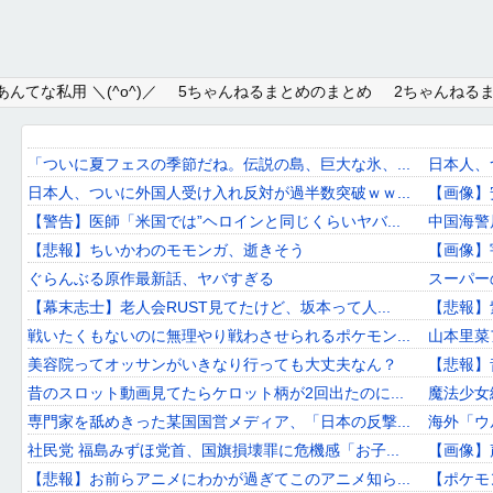
Home
んてな私用 ＼(^o^)／
5ちゃんねるまとめのまとめ
2ちゃんねる
About
Link
「ついに夏フェスの季節だね。伝説の島、巨大な氷、...
日本人、
日本人、ついに外国人受け入れ反対が過半数突破ｗｗ...
【画像】
Mail
【警告】医師「米国では”ヘロインと同じくらいヤバ...
中国海警
RSS
【悲報】ちいかわのモモンガ、逝きそう
【画像】
ぐらんぶる原作最新話、ヤバすぎる
スーパー
オワタあんてな私用 ＼(^o^)／
【幕末志士】老人会RUST見てたけど、坂本って人...
【悲報】
戦いたくもないのに無理やり戦わさせられるポケモン...
山本里菜
5ちゃんねるまとめのまとめ
美容院ってオッサンがいきなり行っても大丈夫なん？
【悲報】
2ちゃんねるまとめのまとめ
昔のスロット動画見てたらケロット柄が2回出たのに...
魔法少女
専門家を舐めきった某国国営メディア、「日本の反撃...
海外「ウ
まとめサイト速報＋
社民党 福島みずほ党首、国旗損壊罪に危機感「お子...
【画像】
【悲報】お前らアニメにわかが過ぎてこのアニメ知ら...
【ポケモ