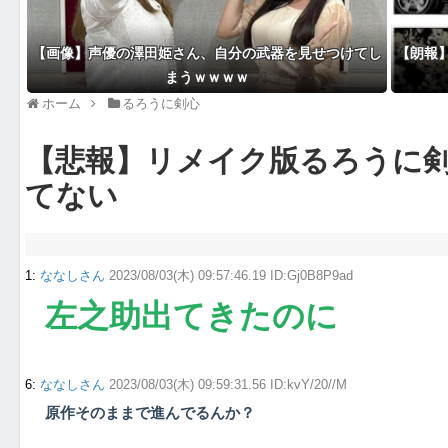
【画像】声優の澤田姫さん、自分の武器を見せつけてし
【朗報
まうｗｗｗｗ
ホーム
るろうに剣心
【悲報】リメイク版るろうに
てない
1
:
ななしさん
2023/08/03(木) 09:57:46.19 ID:Gj0B8P9ad
左之助出てきたのに
6
:
ななしさん
2023/08/03(木) 09:59:31.56 ID:kvY/20//M
原作そのままで進んでるんか？