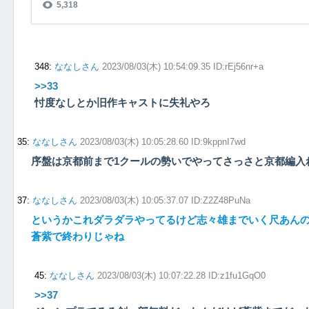
348
:
ななしさん
2023/08/03(木) 10:54:09.35 ID:rEj56nr+a
>>33
忖度なしとか旧作キャストに失礼やろ
35
:
ななしさん
2023/08/03(木) 10:05:28.60 ID:9kppnI7wd
序盤は京都前まで1クールの勢いでやってさっさと京都編入
37
:
ななしさん
2023/08/03(木) 10:05:37.07 ID:Z2Z48PuNa
というかこれダラダラやってるけど志々雄までいく尺あん
蒼紫で終わりじゃね
45
:
ななしさん
2023/08/03(木) 10:07:22.28 ID:z1fu1GqO0
>>37