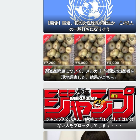
【画像】国連、初の女性総長が誕生か この2人
の一騎打ちになりそう
梨盗品問題について、メルカリ「複数の出品者を
現地調査した。結果がこちら」
ジャンプX公式さん、絶対にブロックしてはいけ
ない人をブロックしてしまう・・・