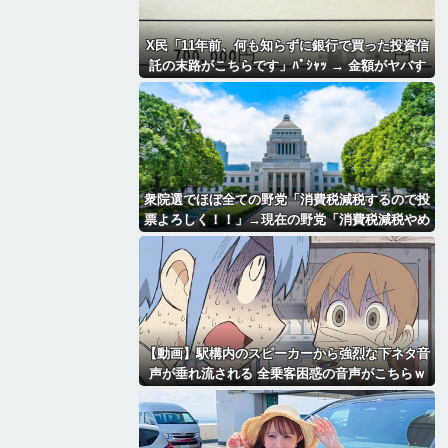
X民「11年前、何も知らずに銀行で買った投資信
託の末路がこちらです」ﾊﾟｼｬｯ → 金額がヤバす
ぎるｗｗｗｗｗｗ
衆院選でほぼ全ての野党「消費税減税するので投
票よろしく！！」→現在の野党「消費税減税やめ
ろ！！財源はどうするんだ！！」
【動画】駅構内のスピーカーから強烈な下ネタ音
声が垂れ流される 全乗客困惑の音声がこちらｗ
ｗｗｗｗｗ