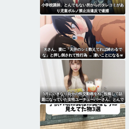
小学校講師、とんでもない所からのタレコミがあ
り児童ポルノ禁止法違反で逮捕
夫さん、妻に「天井のシミ数えてれば終わるで
な」と押し倒されて性行為 → 凄いことになるｗ
ｗｗｗｗ
5月にいきなり自分の性交動画をXに投稿して話
題になっていた女性ユーチューバーさん、とんで
もないことになっていた・・・