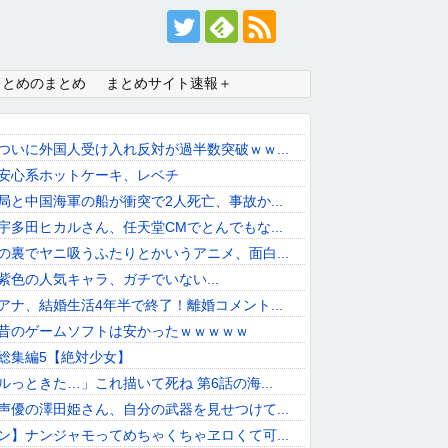
まとめのまとめ
まとめサイト速報＋
ついに外国人受け入れ反対が過半数突破ｗｗ...
安心系ホットケーキ、レベチ
局と中国海軍の船が衝突で2人死亡、事故か...
宇多田ヒカルさん、任天堂CMでとんでもな...
の裏でヤニ吸うふたりとかいうアニメ、面白...
紫色の人気キャラ、ガチでいない...
アナ、結婚生活4年半で終了！離婚コメント...
昔のゲームソフトは安かったｗｗｗｗｗ
総集編5【絶対少女】
ルっときた…」これ描いて死ね 第6話の海...
声優の澤田姫さん、自分の武器を見せつけて...
ン】ナンジャモってめちゃくちゃヱロくて可...