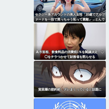
セクシー系アカウントの美人女性「20歳でアルフ
ァードを一括で買っちゃう私って素敵」→とんで
もないものが映り込んでしまい、終わる
高市首相、飲食料品の消費税1％を閣議決定 ◯
◯をチラつかせて財務省を黙らせる
貧困層の節約術、ズレまくっていると話題に