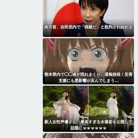
高市首、自民党内で「独裁だ」と批判され始める
熊本県内で◯◯者が現れまくり、通報頻発！災害
支援にも悪影響が及んでしまう…
新人女性声優さん、最高すぎる水着姿を公開して
話題にｗｗｗｗｗｗ