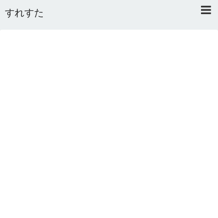
すれすた
Home
About
Link
Mail
RSS
オワタあんてな私用 ＼(^o^)／
5ちゃんねるまとめのまとめ
2ちゃんねるまとめのまとめ
まとめサイト速報＋