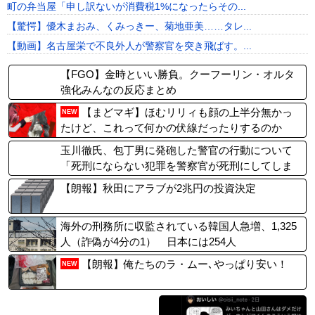
町の弁当屋「申し訳ないが消費税1%になったらその...
【驚愕】優木まおみ、くみっきー、菊地亜美……タレ...
【動画】名古屋栄で不良外人が警察官を突き飛ばす。...
【FGO】金時といい勝負。クーフーリン・オルタ
強化みんなの反応まとめ
【まどマギ】ほむリリィも顔の上半分無かっ
NEW
たけど、これって何かの伏線だったりするのか
な…
玉川徹氏、包丁男に発砲した警官の行動について
「死刑にならない犯罪を警察官が死刑にしてしま
った」
【朗報】秋田にアラブが2兆円の投資決定
海外の刑務所に収監されている韓国人急増、1,325
人（詐偽が4分の1） 日本には254人
【朗報】俺たちのラ・ムー､やっぱり安い！
NEW