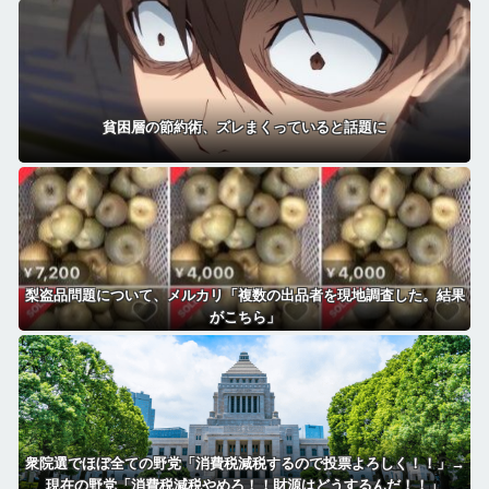
貧困層の節約術、ズレまくっていると話題に
梨盗品問題について、メルカリ「複数の出品者を現地調査した。結果
がこちら」
衆院選でほぼ全ての野党「消費税減税するので投票よろしく！！」→
現在の野党「消費税減税やめろ！！財源はどうするんだ！！」