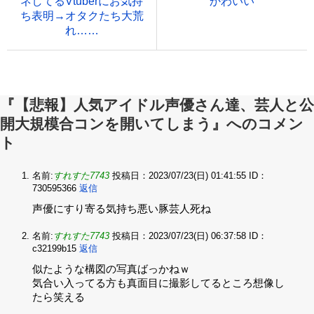
ネしてるVtuberにお気持
かわいい
ち表明→オタクたち大荒
れ……
『【悲報】人気アイドル声優さん達、芸人と公
開大規模合コンを開いてしまう』へのコメン
ト
名前:
すれすた7743
投稿日：2023/07/23(日) 01:41:55
ID：
730595366
返信
声優にすり寄る気持ち悪い豚芸人死ね
名前:
すれすた7743
投稿日：2023/07/23(日) 06:37:58
ID：
c32199b15
返信
似たような構図の写真ばっかねｗ‌
気合い入ってる方も真面目に撮影してるところ想像し
たら笑える