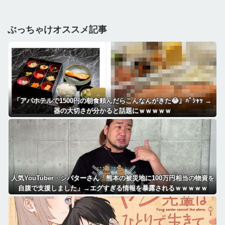
ぶっちゃけオススメ記事
「アパホテルで1500円の朝食頼んだらこんなんがきた😂」ﾊﾟｼｬｯ →
器の大切さが分かると話題にｗｗｗｗｗ
人気YouTuber・シバターさん「熊本の被災地に100万円相当の物資を
自腹で支援しました」→エグすぎる情報を暴露されるｗｗｗｗｗ