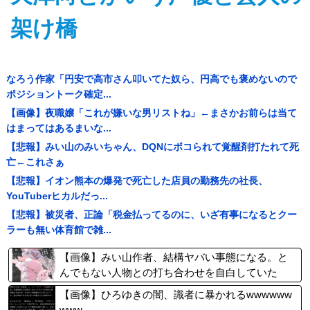
架け橋
なろう作家「円安で高市さん叩いてた奴ら、円高でも褒めないので
ポジショントーク確定...
【画像】夜職嬢「これが嫌いな男リストね」←まさかお前らは当て
はまってはあるまいな...
【悲報】みい山のみいちゃん、DQNにボコられて覚醒剤打たれて死
亡←これさぁ
【悲報】イオン熊本の爆発で死亡した店員の勤務先の社長、
YouTuberヒカルだっ...
【悲報】被災者、正論「税金払ってるのに、いざ有事になるとクー
ラーも無い体育館で雑...
【画像】みい山作者、結構ヤバい事態になる。と
んでもない人物との打ち合わせを自白していた
【画像】ひろゆきの闇、識者に暴かれるwwwwww
www