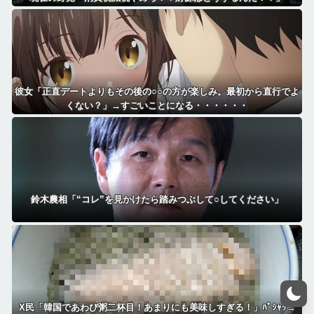
彼女「正直デートよりもその後の○○の方が楽しみ。最初から直行でよ
くない？」→すごいことになる・・・・・・
鈴木農相「“コレ”を見かけたら踏みつぶして○してください」
X民「韓国であわび粥二杯目！あまりにも美味しすぎる！」ﾊﾟｼｬｯ→