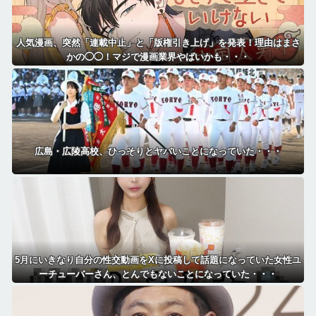
人気漫画、突然「連載中止」と「版権引き上げ」を発表！理由はまさ
かの◯◯！マジで漫画業界やばいかも・・・
広島・広陵高校、ひっそりとヤバいことになっていた・・・
5月にいきなり自分の性交動画をXに投稿して話題になっていた女性ユ
ーチューバーさん、とんでもないことになっていた・・・