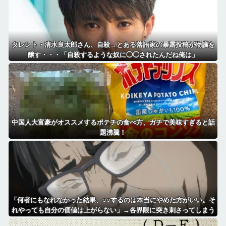
タレント・清水良太郎さん、自殺→とある落語家の暴露投稿が物議を
醸す・・・「自殺するような奴に◯◯されたんだね俺は」
中国人大富豪がオススメするポテチの食べ方、ガチで美味すぎると話
題沸騰！
「何者にもなれなかった結果、○○するのは本当にやめた方がいい。そ
れやっても自分の価値は上がらない」→各界隈に突き刺さってしまう