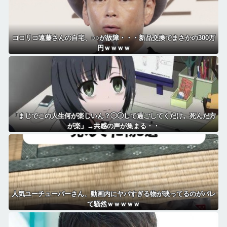
ココリコ遠藤さんの自宅、○○が故障・・・新品交換でまさかの300万
円ｗｗｗｗ
「まじでこの人生何が楽しいん？◯◯して過ごしてくだけ。死んだ方
が楽」→共感の声が集まる・・
人気ユーチューバーさん、動画内にヤバすぎる物が映ってるのがバレ
て騒然ｗｗｗｗｗ