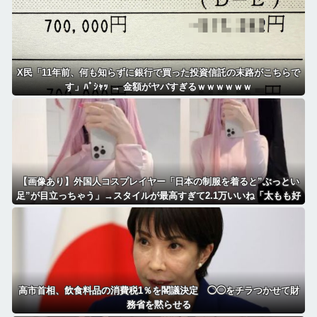
X民「11年前、何も知らずに銀行で買った投資信託の末路がこちらで
す」ﾊﾟｼｬｯ → 金額がヤバすぎるｗｗｗｗｗｗ
【画像あり】外国人コスプレイヤー「日本の制服を着ると”ぶっとい
足”が目立っちゃう」→スタイルが最高すぎて2.1万いいね「太もも好
きにはたまらん」「いいべ」
高市首相、飲食料品の消費税1％を閣議決定 ◯◯をチラつかせて財
務省を黙らせる