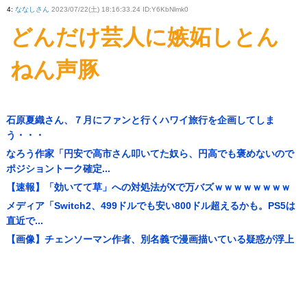
4
:
ななしさん
2023/07/22(土) 18:16:33.24 ID:Y6KbNlmk0
どんだけ芸人に嫉妬しとん
ねん声豚
石原夏織さん、７月にファンと行くハワイ旅行を企画してしま
う・・・
なろう作家「円安で高市さん叩いてた奴ら、円高でも褒めないので
ポジショントーク確定...
【速報】「効いてて草」への対処法がXで万バズｗｗｗｗｗｗｗｗ
メディア「Switch2、499ドルでも安い800ドル超えるかも。PS5は
直近で...
【画像】チェンソーマン作者、別名義で漫画描いている疑惑が浮上