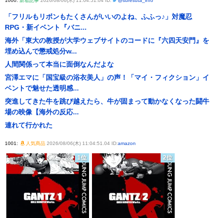
1000:
新着記事
2026/08/06(木) 11:04:51.04 ID:
@suresuta_info
「フリルもリボンもたくさんがいいのよね、ふふっ♪」対魔忍
RPG・新イベント『バニ...
海外「東大の教授が大学ウェブサイトのコードに『六四天安門』を
埋め込んで懲戒処分w...
人間関係って本当に面倒なんだよな
宮澤エマに「国宝級の浴衣美人」の声！「マイ・フィクション」イ
ベントで魅せた透明感...
突進してきた牛を跳び越えたら、牛が固まって動かなくなった闘牛
場の映像【海外の反応...
連れて行かれた
1001:
人気商品
2026/08/06(木) 11:04:51.04 ID:
amazon
1位
2位