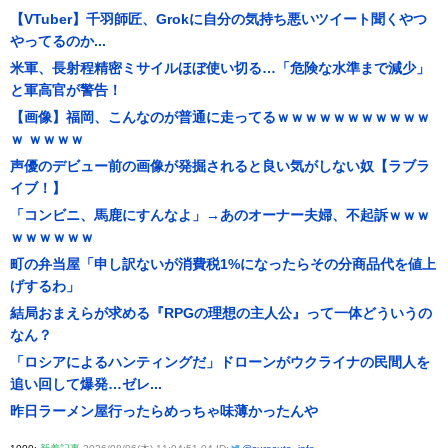
【VTuber】千羽師匠、Grokに自分の気持ち悪いツイート聞くやつ
やってるのか...
米軍、長射程精密ミサイルほぼ使い切る…「危険な水準まで減少」
と軍高官が警告！
【画像】福岡、こんなのが普通に走ってるｗｗｗｗｗｗｗｗｗｗｗ
ｗ ｗｗｗｗ
声優のデビュー前の画像が発掘されると良い気がしない奴【ラブラ
イブ！】
「コンビニ、馬鹿にすんなよ」→あのオーナー夫婦、不起訴ｗｗｗ
ｗｗｗｗｗｗ
町の弁当屋「申し訳ないが消費税1%になったらその分商品代を値上
げするわ」
結局おまえらが求める『RPGの理想の主人公』って一体どういうの
なん？
「ロシアによるハンティングだ」ドローンがウクライナの民間人を
追い回して爆発…ゼレ...
昨日ラーメン屋行ったらめっちゃ味薄かったんや