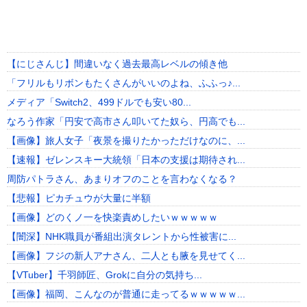
【にじさんじ】間違いなく過去最高レベルの傾き他
「フリルもリボンもたくさんがいいのよね、ふふっ♪...
メディア「Switch2、499ドルでも安い80...
なろう作家「円安で高市さん叩いてた奴ら、円高でも...
【画像】旅人女子「夜景を撮りたかっただけなのに、...
【速報】ゼレンスキー大統領「日本の支援は期待され...
周防パトラさん、あまりオフのことを言わなくなる？
【悲報】ピカチュウが大量に半額
【画像】どのくノ一を快楽責めしたいｗｗｗｗｗ
【闇深】NHK職員が番組出演タレントから性被害に...
【画像】フジの新人アナさん、二人とも腋を見せてく...
【VTuber】千羽師匠、Grokに自分の気持ち...
【画像】福岡、こんなのが普通に走ってるｗｗｗｗｗ...