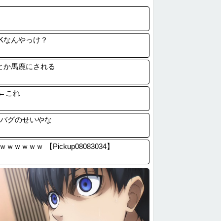
ハンター第一王子ベンジャミィの守護霊獣の...
ZZガンダムをリメイクで大ヒットさせたい...
『8番出口』金ローで地上波初放送ｗｗｗ
Kなんやっけ？
witter(X)、転載やヘイターが暴...
とか馬鹿にされる
←これ
のバグのせいやな
ｗｗ 【Pickup08083034】