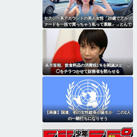
セクシー系アカウントの美人女性「20歳でアルフ
ァードを一括で買っちゃう私って素敵」→とんで
もないものが映り込んでしまい、終わる
高市首相、飲食料品の消費税1％を閣議決定 ◯
◯をチラつかせて財務省を黙らせる
【画像】国連、初の女性総長が誕生か この2人
の一騎打ちになりそう