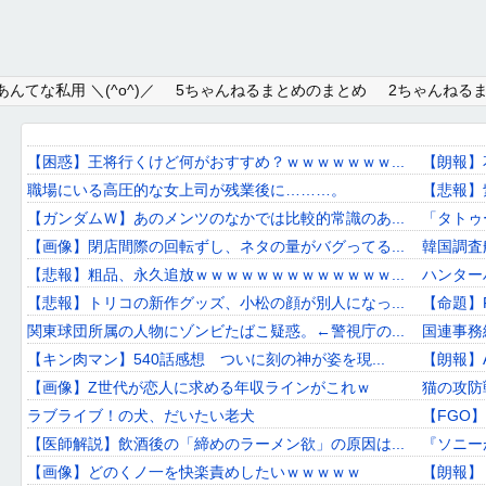
Home
んてな私用 ＼(^o^)／
5ちゃんねるまとめのまとめ
2ちゃんねる
About
Link
【困惑】王将行くけど何がおすすめ？ｗｗｗｗｗｗｗ...
【朗報】花
職場にいる高圧的な女上司が残業後に………。
【悲報】
Mail
【ガンダムＷ】あのメンツのなかでは比較的常識のあ...
「タトゥ
RSS
【画像】閉店間際の回転ずし、ネタの量がバグってる...
韓国調査
【悲報】粗品、永久追放ｗｗｗｗｗｗｗｗｗｗｗｗｗ...
ハンター
オワタあんてな私用 ＼(^o^)／
【悲報】トリコの新作グッズ、小松の顔が別人になっ...
【命題】
関東球団所属の人物にゾンビたばこ疑惑。←警視庁の...
国連事務
5ちゃんねるまとめのまとめ
【キン肉マン】540話感想 ついに刻の神が姿を現...
【朗報】
2ちゃんねるまとめのまとめ
【画像】Z世代が恋人に求める年収ラインがこれｗ
猫の攻防
ラブライブ！の犬、だいたい老犬
【FGO
まとめサイト速報＋
【医師解説】飲酒後の「締めのラーメン欲」の原因は...
『ソニー
【画像】どのくノ一を快楽責めしたいｗｗｗｗｗ
【朗報】