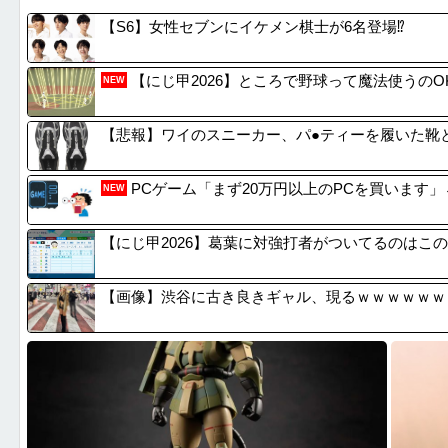
【画像】セブンイレブン、ついに神商品を販売
ハンター
【S6】女性セブンにイケメン棋士が6名登場⁉
高市総理「物価上昇を上回る賃上げを日本に定着させ...
【命題】
高校生2人が乗るスクーターと車が衝突し高校生ら2...
【朗報】
【にじ甲2026】ところで野球って魔法使うのO
NEW
【悲報】現在の長瀬智也（45）さんがこちらwww
【朗報】T
【悲報】ワイのスニーカー、パ●ティーを履いた靴
PCゲーム「まず20万円以上のPCを買います」
NEW
【にじ甲2026】葛葉に対強打者がついてるのはこ
【画像】渋谷に古き良きギャル、現るｗｗｗｗｗｗｗｗｗｗ