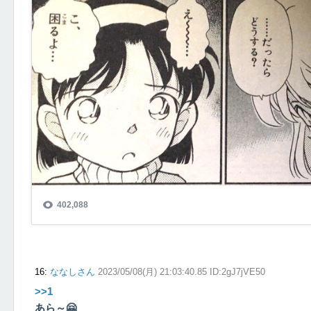
16
:
ななしさん
2023/05/08(月) 21:03:40.85 ID:2gJ7jVE50
>>1
あら～🤗