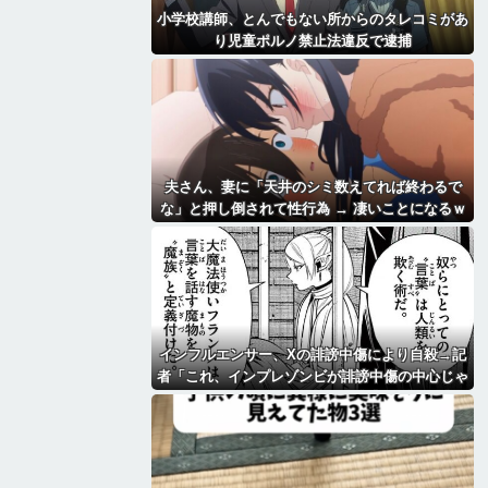
小学校講師、とんでもない所からのタレコミがあ
り児童ポルノ禁止法違反で逮捕
夫さん、妻に「天井のシミ数えてれば終わるで
な」と押し倒されて性行為 → 凄いことになるｗ
ｗｗｗｗ
インフルエンサー、Xの誹謗中傷により自殺→記
者「これ、インプレゾンビが誹謗中傷の中心じゃ
ね？」→分析していくとヤバイ真実が浮かび上が
る