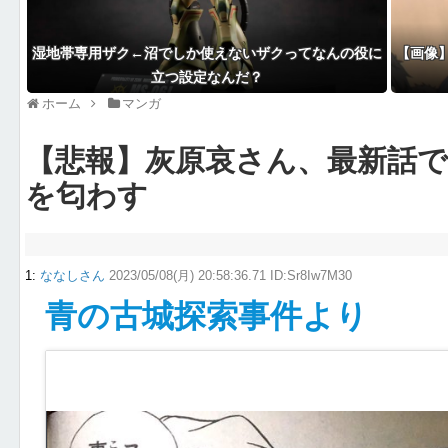
湿地帯専用ザク←沼でしか使えないザクってなんの役に
【画像
立つ設定なんだ？
ホーム
マンガ
【悲報】灰原哀さん、最新話
を匂わす
1
:
ななしさん
2023/05/08(月) 20:58:36.71 ID:Sr8Iw7M30
青の古城探索事件より