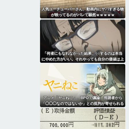
人気ユーチューバーさん、動画内にヤバすぎる物
が映ってるのがバレて騒然ｗｗｗｗｗ
「何者にもなれなかった結果、○○するのは本当
にやめた方がいい。それやっても自分の価値は上
がらない」→各界隈に突き刺さってしまう
アニメ「ヤニねこ」、BPOで議論 視聴者から
「◯◯◯なのではないか」との批判が寄せられる