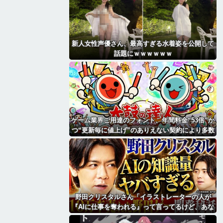
新人女性声優さん、最高すぎる水着姿を公開して
話題にｗｗｗｗｗｗ
ゲーム業界ご用達のフォント、年間料金“53倍”か
つ“更新毎に値上げ”のありえない契約により多数
撤退へ・・・
野田クリスタルさん「イラストレーターの人が
『AIに仕事を奪われる』って言ってるけど、あな
た達は"仕事を奪う側"じゃない？」