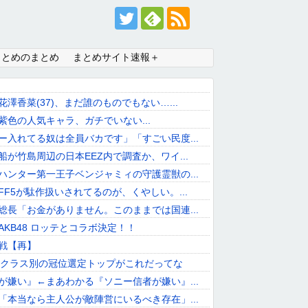
まとめのまとめ
まとめサイト速報＋
澤香菜(37)、まだ誰のものでもない…...
紫色の人気キャラ、ガチでいない...
ー入れてる奴は全員バカです」「すごい民度...
船が竹島周辺の日本EEZ内で調査か、ワイ...
ハンター第一王子ベンジャミィの守護霊獣の...
FF5が駄作扱いされてるのが、くやしい。...
総長「お金がありません。このままでは国連...
AKB48 ロッテとコラボ決定！！
戦【再】
】クラス別の冠位選定トップがこれだってな
が嫌い』←まあわかる『ソニー信者が嫌い』...
「本当なら主人公が敵陣営にいるべき存在」...