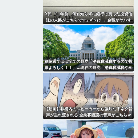
X民「11年前、何も知らずに銀行で買った投資信
託の末路がこちらです」ﾊﾟｼｬｯ → 金額がヤバす
ぎるｗｗｗｗｗｗ
衆院選でほぼ全ての野党「消費税減税するので投
票よろしく！！」→現在の野党「消費税減税やめ
ろ！！財源はどうするんだ！！」
【動画】駅構内のスピーカーから強烈な下ネタ音
声が垂れ流される 全乗客困惑の音声がこちらｗ
ｗｗｗｗｗ