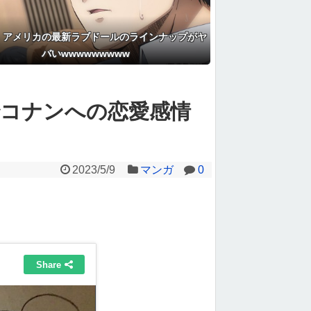
】アメリカの最新ラブドールのラインナップがヤ
バいwwwwwwwww
でコナンへの恋愛感情
2023/5/9
マンガ
0