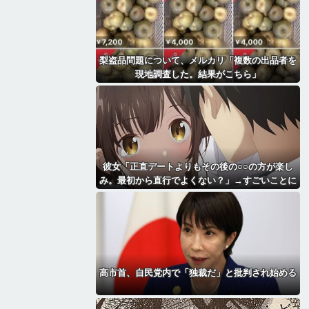
梨盗品問題について、メルカリ「複数の出品者を
現地調査した。結果がこちら」
彼女「正直デートよりもその後の○○の方が楽し
み。最初から直行でよくない？」→すごいことに
なる・・・・・・
高市首、自民党内で「独裁だ」と批判され始める