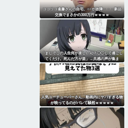
ココリコ遠藤さんの自宅、○○が故障・・・新品
交換でまさかの300万円ｗｗｗｗ
「まじでこの人生何が楽しいん？◯◯して過ごし
てくだけ。死んだ方が楽」→共感の声が集ま
る・・
人気ユーチューバーさん、動画内にヤバすぎる物
が映ってるのがバレて騒然ｗｗｗｗｗ