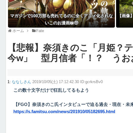
マガジンで100万部も売れてるのに全くアニメ化されな
【画像
いこのお漫画📖🥺
ホーム
Fate
【悲報】奈須きのこ「月姫？
今w」 型月信者「！？ うお
1
:
ななしさん
2019/10/05(土) 17:12:42.30 ID:gcrkrsBv0
この数十文字だけで狂乱してるもよう
【FGO】奈須きのこ氏インタビューで迫る過去・現在・未来。
https://s.famitsu.com/news/201910/05182695.html