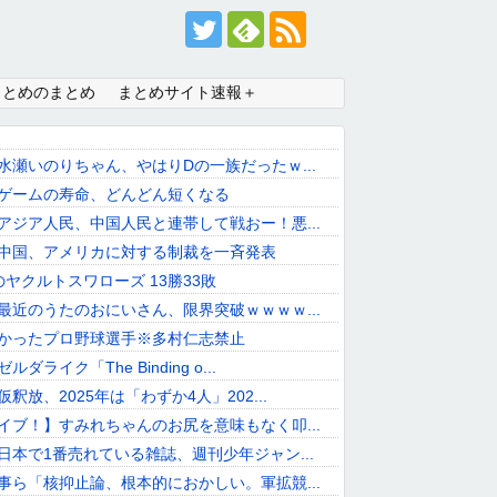
まとめのまとめ
まとめサイト速報＋
水瀬いのりちゃん、やはりDの一族だったｗ...
ゲームの寿命、どんどん短くなる
アジア人民、中国人民と連帯して戦おー！悪...
中国、アメリカに対する制裁を一斉発表
のヤクルトスワローズ 13勝33敗
最近のうたのおにいさん、限界突破ｗｗｗｗ...
かったプロ野球選手※多村仁志禁止
ダライク「The Binding o...
釈放、2025年は「わずか4人」202...
イブ！】すみれちゃんのお尻を意味もなく叩...
日本で1番売れている雑誌、週刊少年ジャン...
事ら「核抑止論、根本的におかしい。軍拡競...