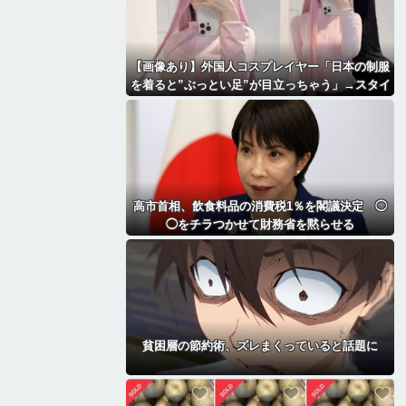
【画像あり】外国人コスプレイヤー「日本の制服
を着ると”ぶっとい足”が目立っちゃう」→スタイ
ルが最高すぎて2.1万いいね「太もも好きにはた
まらん」「いいべ」
高市首相、飲食料品の消費税1％を閣議決定 ◯
◯をチラつかせて財務省を黙らせる
貧困層の節約術、ズレまくっていると話題に