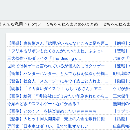
Home
んてな私用 ＼(^o^)／
5ちゃんねるまとめのまとめ
2ちゃんねる
About
Link
【困惑】恵俊彰さん「総理がいろんなところに足を運...
【朗報】
「フリルもリボンもたくさんがいいのよね、ふふっ♪...
【悲報】
Mail
三大傑作ゼルダライク「The Binding o...
パヨク「
RSS
世間では神ゲーと言われているが個人的にはクソゲー...
【速報】
【衝撃】ハンターハンター、とんでもねえ伏線が発掘...
6月以降
オワタあんてな私用 ＼(^o^)／
【警告】社会人「スムージーにキウイ皮ごと入れよ。...
【動画】
【朗報】「ドカ食いダイスキ！ もちづきさん」アニ...
ケガが多
5ちゃんねるまとめのまとめ
【画像】絵師「印刷会社にゴミみたい印刷されたから...
三大傑作ゼル
2ちゃんねるまとめのまとめ
今始めどきのスマホゲームなにかある？
無期刑の仮
【画像】どのくノ一を快楽責めしたいｗｗｗｗｗ
【ラブラ
まとめサイト速報＋
【悲報】大ヒット同人開発者、売上の入金を銀行に拒...
【話題】
専門家「日本車はダサい、見てて恥ずかしい」
広島県知