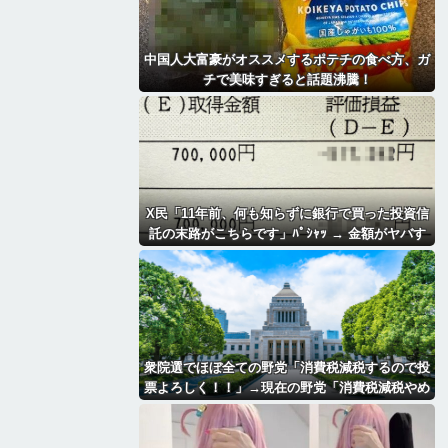
中国人大富豪がオススメするポテチの食べ方、ガ
チで美味すぎると話題沸騰！
X民「11年前、何も知らずに銀行で買った投資信
託の末路がこちらです」ﾊﾟｼｬｯ → 金額がヤバす
ぎるｗｗｗｗｗｗ
衆院選でほぼ全ての野党「消費税減税するので投
票よろしく！！」→現在の野党「消費税減税やめ
ろ！！財源はどうするんだ！！」