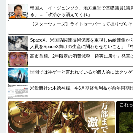
【悲報】漫画『ナナとカオル』作者、大腸がんステー...
6月以降
韓国人「イ・ジュンソク、地方選挙で基礎議員1議
【画像】令和最新版のあのちゃん、可愛過ぎてワイら...
日本の商
る」→「政治から消えてくれ」
【悲報】トンデモない漫画、アニメ化されるｗｗｗｗ...
【悲報】
【スターウォーズ】ライトセーバーって握りづらそ
【画像】ワイのS&P500、逝くｗ
【リスク
SpaceX、米国防関連技術保護を重視し供給連鎖
人員をSpaceX向けの生産に関わらせないこと」
し監査実施
高市首相、2年限定の消費減税「確実に戻す」発言
世間では神ゲーと言われているが個人的にはクソゲ
米穀商社の木徳神糧、4-6月期経常利益が前年同期比9