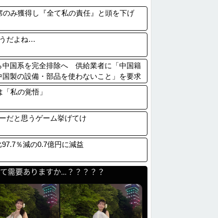
のヤクルトスワローズ 13勝33敗
席のみ獲得し『全て私の責任』と頭を下げ
船が中国に臨検された場合は「台湾軍が対応...
嫁に15年間嘘つかれてて心が壊れてるから...
うだよね…
3倍】お前ら「認知症」になりたくないなら...
から中国系を完全排除へ 供給業者に「中国籍
「中国製の設備・部品を使わないこと」を要求
は「私の覚悟」
ーだと思うゲーム挙げてけ
7.7％減の0.7億円に減益