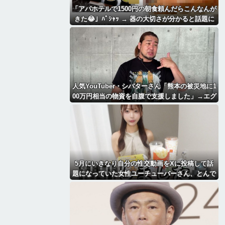
「アパホテルで1500円の朝食頼んだらこんなんが
きた😂」ﾊﾟｼｬｯ → 器の大切さが分かると話題に
ｗｗｗｗｗ
人気YouTuber・シバターさん「熊本の被災地に1
00万円相当の物資を自腹で支援しました」→エグ
すぎる情報を暴露されるｗｗｗｗｗ
5月にいきなり自分の性交動画をXに投稿して話
題になっていた女性ユーチューバーさん、とんで
もないことになっていた・・・