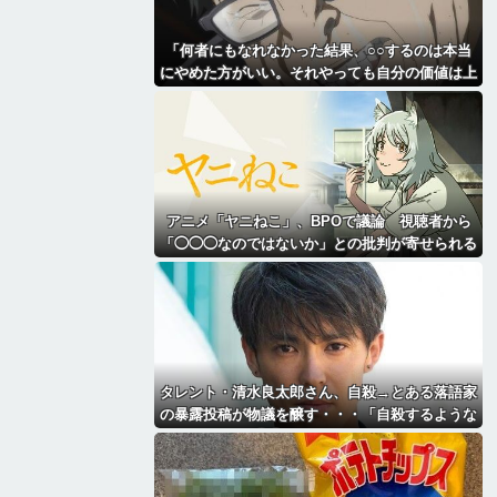
「何者にもなれなかった結果、○○するのは本当
にやめた方がいい。それやっても自分の価値は上
がらない」→各界隈に突き刺さってしまう
アニメ「ヤニねこ」、BPOで議論 視聴者から
「◯◯◯なのではないか」との批判が寄せられる
タレント・清水良太郎さん、自殺→とある落語家
の暴露投稿が物議を醸す・・・「自殺するような
奴に◯◯されたんだね俺は」