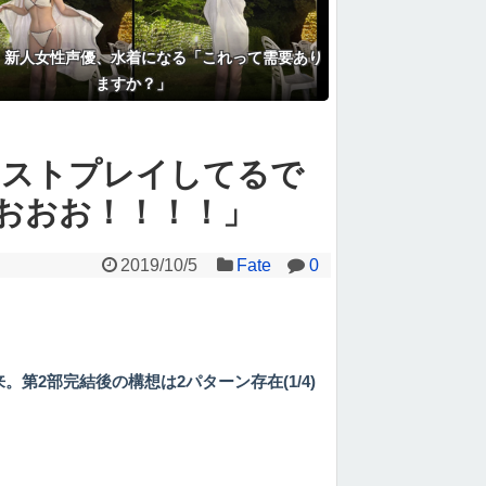
】新人女性声優、水着になる「これって需要あり
ますか？」
テストプレイしてるで
おおお！！！！」
2019/10/5
Fate
0
第2部完結後の構想は2パターン存在(1/4)