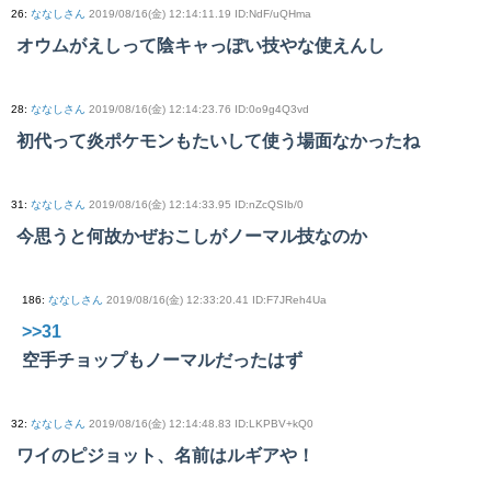
26
:
ななしさん
2019/08/16(金) 12:14:11.19 ID:NdF/uQHma
オウムがえしって陰キャっぽい技やな使えんし
28
:
ななしさん
2019/08/16(金) 12:14:23.76 ID:0o9g4Q3vd
初代って炎ポケモンもたいして使う場面なかったね
31
:
ななしさん
2019/08/16(金) 12:14:33.95 ID:nZcQSIb/0
今思うと何故かぜおこしがノーマル技なのか
186
:
ななしさん
2019/08/16(金) 12:33:20.41 ID:F7JReh4Ua
>>31
空手チョップもノーマルだったはず
32
:
ななしさん
2019/08/16(金) 12:14:48.83 ID:LKPBV+kQ0
ワイのピジョット、名前はルギアや！