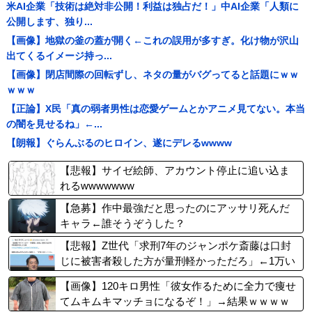
米AI企業「技術は絶対非公開！利益は独占だ！」中AI企業「人類に
公開します、独り...
【画像】地獄の釜の蓋が開く←これの誤用が多すぎ。化け物が沢山
出てくるイメージ持っ...
【画像】閉店間際の回転ずし、ネタの量がバグってると話題にｗｗ
ｗｗｗ
【正論】X民「真の弱者男性は恋愛ゲームとかアニメ見てない。本当
の闇を見せるね」←...
【朗報】ぐらんぶるのヒロイン、遂にデレるwwww
【悲報】サイゼ絵師、アカウント停止に追い込ま
れるwwwwwww
【急募】作中最強だと思ったのにアッサリ死んだ
キャラ←誰そうぞうした？
【悲報】Z世代「求刑7年のジャンポケ斎藤は口封
じに被害者殺した方が量刑軽かっただろ」←1万い
いね
【画像】120キロ男性「彼女作るために全力で痩せ
てムキムキマッチョになるぞ！」→結果ｗｗｗｗ