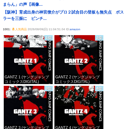
まらん」の声【画像...
【阪神】育成出身の神宮僚介がプロ２試合目の登板も無失点 ボス
ラーを三振に ピンチ...
1001:
人気商品
2026/08/09(日) 11:04:51.04 ID:
amazon
1位
2位
GANTZ 1 (ヤングジャンプ
GANTZ 2 (ヤングジャンプ
コミックスDIGITAL)
コミックスDIGITAL)
3位
4位
価格：¥100
価格：¥100
GANTZ 3 (ヤングジャンプ
GANTZ 4 (ヤングジャンプ