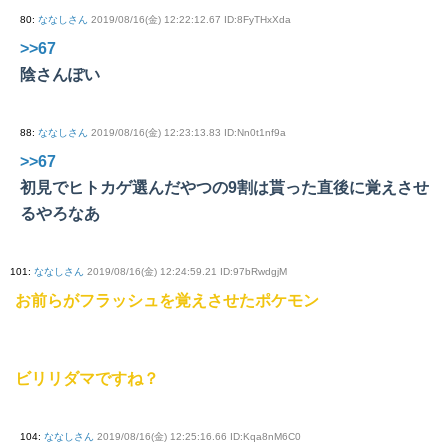
80
:
ななしさん
2019/08/16(金) 12:22:12.67 ID:8FyTHxXda
>>67
陰さんぽい
88
:
ななしさん
2019/08/16(金) 12:23:13.83 ID:Nn0t1nf9a
>>67
初見でヒトカゲ選んだやつの9割は貰った直後に覚えさせ
るやろなあ
101
:
ななしさん
2019/08/16(金) 12:24:59.21 ID:97bRwdgjM
お前らがフラッシュを覚えさせたポケモン
ビリリダマですね？
104
:
ななしさん
2019/08/16(金) 12:25:16.66 ID:Kqa8nM6C0