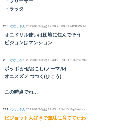
・フリーザー
・ラッタ
248
:
ななしさん
2019/08/16(金) 12:39:20.80 ID:lbK3EW9Td
オニドリル使いは団地に住んでそう
ピジョンはマンション
280
:
ななしさん
2019/08/16(金) 12:43:29.73 ID:qL3Jpv0MM
ポッポ かぜおこし(ノーマル)
オニスズメ つつく(ひこう)
この時点でね…
282
:
ななしさん
2019/08/16(金) 12:43:43.54 ID:Mqvhetbea
ピジョット大好きで無駄に育ててたわ