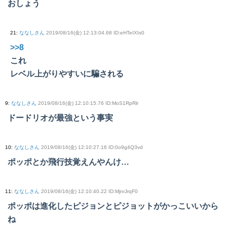
おしょう
21
:
ななしさん
2019/08/16(金) 12:13:04.68 ID:eHTeIXIs0
>>8
これ
レベル上がりやすいに騙される
9
:
ななしさん
2019/08/16(金) 12:10:15.76 ID:MoS1RpRlr
ドードリオが最強という事実
10
:
ななしさん
2019/08/16(金) 12:10:27.16 ID:0o9g4Q3vd
ポッポとか飛行技覚えんやんけ…
11
:
ななしさん
2019/08/16(金) 12:10:40.22 ID:MjnrJrqF0
ポッポは進化したピジョンとピジョットがかっこいいから
ね