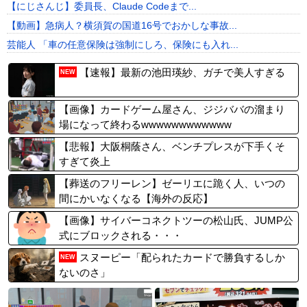
【にじさんじ】委員長、Claude Codeまで...
【動画】急病人？横須賀の国道16号でおかしな事故...
芸能人 「車の任意保険は強制にしろ、保険にも入れ...
【速報】最新の池田瑛紗、ガチで美人すぎる
NEW
【画像】カードゲーム屋さん、ジジババの溜まり
場になって終わるwwwwwwwwwwww
【悲報】大阪桐蔭さん、ベンチプレスが下手くそ
すぎて炎上
【葬送のフリーレン】ゼーリエに跪く人、いつの
間にかいなくなる【海外の反応】
【画像】サイバーコネクトツーの松山氏、JUMP公
式にブロックされる・・・
スヌーピー「配られたカードで勝負するしか
NEW
ないのさ」