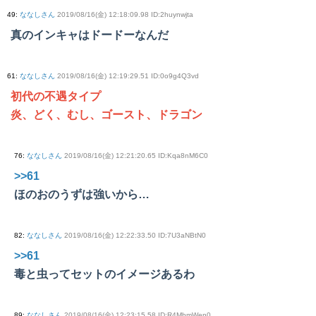
49
:
ななしさん
2019/08/16(金) 12:18:09.98 ID:2huynwjta
真のインキャはドードーなんだ
61
:
ななしさん
2019/08/16(金) 12:19:29.51 ID:0o9g4Q3vd
初代の不遇タイプ
炎、どく、むし、ゴースト、ドラゴン
76
:
ななしさん
2019/08/16(金) 12:21:20.65 ID:Kqa8nM6C0
>>61
ほのおのうずは強いから…
82
:
ななしさん
2019/08/16(金) 12:22:33.50 ID:7U3aNBtN0
>>61
毒と虫ってセットのイメージあるわ
89
:
ななしさん
2019/08/16(金) 12:23:15.58 ID:R4MhmWen0