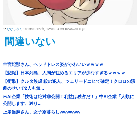
1
:
ななしさん
2019/08/16(金) 12:08:04.69 ID:4hvdKTLj0
間違いない
羊宮妃那さん、ヘッドドレス姿がかわいいｗｗｗｗ
【悲報】日本列島、人間が住めるエリアが少なすぎるｗｗｗｗ
【衝撃】クルタ族虐 殺の犯人、ツェリードニヒで確定！クロロの演
劇のせいで2人も無...
米AI企業「技術は絶対非公開！利益は独占だ！」中AI企業「人類に
公開します、独り...
上条当麻さん、女子寮暮らしwwwwww