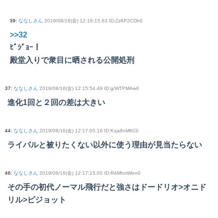
39
:
ななしさん
2019/08/16(金) 12:16:15.63 ID:Zz6P2CDh0
>>32
ﾋﾟｼﾞｮｰ！
殿堂入りで衆目に晒される公開処刑
37
:
ななしさん
2019/08/16(金) 12:15:54.49 ID:g/WTPMAw0
進化1回と２回の差は大きい
44
:
ななしさん
2019/08/16(金) 12:17:05.16 ID:Kqa8nM6C0
ライバルと被りたくない以外に使う理由が見当たらない
46
:
ななしさん
2019/08/16(金) 12:17:15.00 ID:R4MhmWen0
その手の初代ノーマル飛行だと強さはドードリオ>オニド
リル>ピジョット