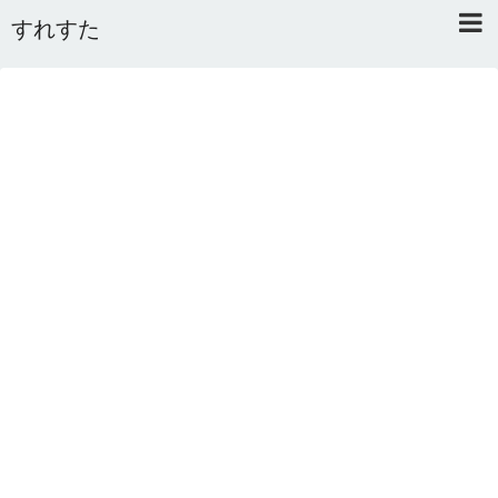
すれすた
Home
About
Link
Mail
RSS
オワタあんてな私用 ＼(^o^)／
5ちゃんねるまとめのまとめ
2ちゃんねるまとめのまとめ
まとめサイト速報＋