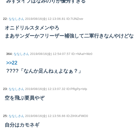
みずタイプはなみのりが優秀すぎる
22
:
ななしさん
2019/08/16(金) 12:13:06.81 ID:7IJNZrxtr
オニドリルスタメンやろ
まあサンダーかフリーザー補強して二軍行きなんやけどな
364
:
ななしさん
2019/08/16(金) 12:54:07.57 ID:+NAaf+Wz0
>>22
????「なんか足んねぇよなぁ？」
23
:
ななしさん
2019/08/16(金) 12:13:07.32 ID:PRgPp+bfp
空を飛ぶ要員やぞ
25
:
ななしさん
2019/08/16(金) 12:13:56.66 ID:ZIHXxFWO0
自分はカモネギ