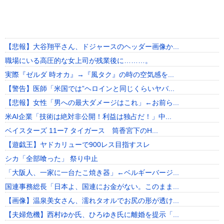
【悲報】大谷翔平さん、ドジャースのヘッダー画像か...
職場にいる高圧的な女上司が残業後に………。
実際『ゼルダ 時オカ』→『風タク』の時の空気感を...
【警告】医師「米国では”ヘロインと同じくらいヤバ...
【悲報】女性「男への最大ダメージはこれ」←お前ら...
米AI企業「技術は絶対非公開！利益は独占だ！」中...
ベイスターズ 11ー7 タイガース 筒香宮下のH...
【遊戯王】ヤドカリューで900レス目指すスレ
シカ「全部喰った」 祭り中止
「大阪人、一家に一台たこ焼き器」←ベルギーバージ...
国連事務総長「日本よ、国連にお金がない。このまま...
【画像】温泉美女さん、濡れタオルでお尻の形が透け...
【夫婦危機】西村ゆか氏、ひろゆき氏に離婚を提示「...