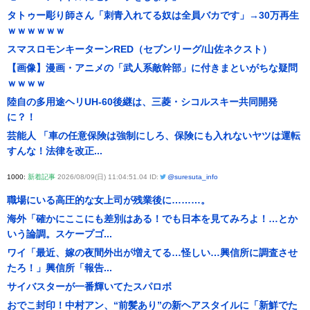
タトゥー彫り師さん「刺青入れてる奴は全員バカです」→30万再生
ｗｗｗｗｗｗ
スマスロモンキーターンRED（セブンリーグ/山佐ネクスト）
【画像】漫画・アニメの「武人系敵幹部」に付きまといがちな疑問
ｗｗｗｗ
陸自の多用途ヘリUH-60後継は、三菱・シコルスキー共同開発
に？！
芸能人 「車の任意保険は強制にしろ、保険にも入れないヤツは運転
すんな！法律を改正...
1000:
新着記事
2026/08/09(日) 11:04:51.04 ID:
@suresuta_info
職場にいる高圧的な女上司が残業後に………。
海外「確かにここにも差別はある！でも日本を見てみろよ！…とか
いう論調。スケープゴ...
ワイ「最近、嫁の夜間外出が増えてる…怪しい…興信所に調査させ
たろ！」興信所「報告...
サイバスターが一番輝いてたスパロボ
おでこ封印！中村アン、“前髪あり”の新ヘアスタイルに「新鮮でた