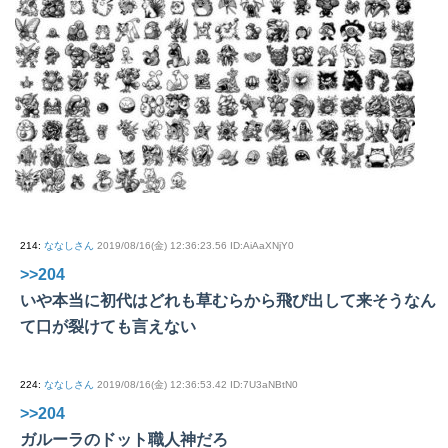
214
:
ななしさん
2019/08/16(金) 12:36:23.56 ID:AiAaXNjY0
>>204
いや本当に初代はどれも草むらから飛び出して来そうなん
て口が裂けても言えない
224
:
ななしさん
2019/08/16(金) 12:36:53.42 ID:7U3aNBtN0
>>204
ガルーラのドット職人神だろ