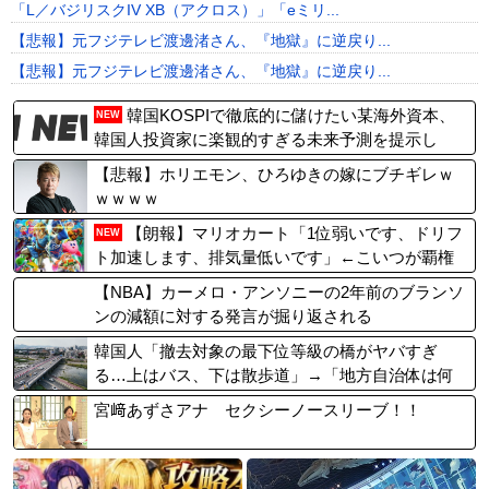
「L／バジリスクIV XB（アクロス）」「eミリ...
【悲報】元フジテレビ渡邊渚さん、『地獄』に逆戻り...
【悲報】元フジテレビ渡邊渚さん、『地獄』に逆戻り...
韓国KOSPIで徹底的に儲けたい某海外資本、
NEW
韓国人投資家に楽観的すぎる未来予測を提示し
て……
【悲報】ホリエモン、ひろゆきの嫁にブチギレｗ
ｗｗｗｗ
【朗報】マリオカート「1位弱いです、ドリフ
NEW
ト加速します、排気量低いです」←こいつが覇権
取った理由ｗｗｗ
【NBA】カーメロ・アンソニーの2年前のブランソ
ンの減額に対する発言が掘り返される
韓国人「撤去対象の最下位等級の橋がヤバすぎ
る…上はバス、下は散歩道」→「地方自治体は何
をしてるんだ」
宮﨑あずさアナ セクシーノースリーブ！！