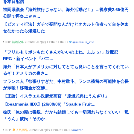
を本日配信
福岡県議会「海外旅行じゃない、海外活動だ！」→視察費2.65億円
公開で再炎上ｗｗ...
【ビスティ打法】ガチで疑問なんだけどオカルト信者って台を休ま
せなかったら爆連した...
1000:
新着記事
2026/08/07(金) 11:04:51.04 ID:
@suresuta_info
「フリルもリボンもたくさんがいいのよね、ふふっ♪」対魔忍
RPG・新イベント『バニ...
海外「日本人がアメリカに対してとても良いことを言ってくれてい
るぞ！アメリカの良さ...
フランス人「欲張りすぎだ」中村敬斗、ランス残留の可能性を会長
が示唆！移籍金が交渉...
【正論】イスラエル政府元高官 「原爆式典にうんざり」
【beatmania IIDX】(26/08/06)「Sparkle Fruit...
彼氏「俺の親は毒親。だから結婚しても一切関わらなくていい」私
「うん」彼氏「そのか...
1001:
人気商品
2026/08/07(金) 11:04:51.04 ID:
amazon