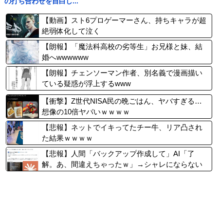
の打ち合わせを自白し...
【動画】スト6プロゲーマーさん、持ちキャラが超
絶弱体化して泣く
【朗報】「魔法科高校の劣等生」お兄様と妹、結
婚へwwwwww
【朗報】チェンソーマン作者、別名義で漫画描い
ている疑惑が浮上するwww
【衝撃】Z世代NISA民の晩ごはん、ヤバすぎる…
想像の10倍ヤバいｗｗｗｗ
【悲報】ネットでイキってたチー牛、リア凸され
た結果ｗｗｗｗ
【悲報】人間「バックアップ作成して」AI「了
解。あ、間違えちゃったｗ」→シャレにならない
やらかしで終わるｗｗｗｗｗ