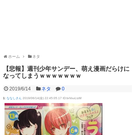
ホーム
ネタ
【悲報】週刊少年サンデー、萌え漫画だらけに
なってしまうｗｗｗｗｗｗｗ
2019/6/14
ネタ
0
1
:
ななしさん
2019/06/14(金) 22:45:05.17 ID:brVouLtzM