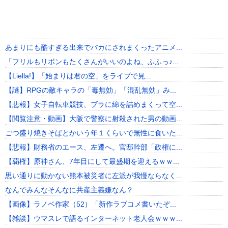
あまりにも酷すぎる出来でバカにされまくったアニメ...
「フリルもリボンもたくさんがいいのよね、ふふっ♪...
【Liella!】「始まりは君の空」をライブで見...
【謎】RPGの敵キャラの「毒無効」「混乱無効」み...
【悲報】女子自転車競技、ブラに綿を詰めまくって空...
【閲覧注意・動画】大阪で警察に射殺された男の動画...
ごつ盛り焼きそばとかいう年１くらいで無性に食いた...
【悲報】財務省のエース、左遷へ。官邸幹部「政権に...
【覇権】原神さん、7年目にして最盛期を迎えるｗｗ...
思い通りに動かない熊本被災者に左派が我慢ならなく...
なんでみんなそんなに共産主義嫌なん？
【画像】ラノベ作家（52）「新作ラブコメ書いたぞ...
【雑談】ウマスレで語るインターネット老人会ｗｗｗ...