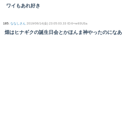
ワイもあれ好き
185
:
ななしさん
2019/06/14(金) 23:05:03.33 ID:6+re93USa
畑はヒナギクの誕生日会とかほんま神やったのになあ