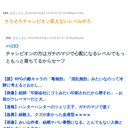
193
:
ななしさん
2019/06/14(金) 23:05:52.32 ID:NMaqhYUdd
そろそろチャンピオン笑えないレベルやろ
202
:
ななしさん
2019/06/14(金) 23:06:51.47 ID:tEpIsEpHp
>>193
チャンピオンの方はガチのマジで心配になるレベルでもっ
ともっと落ちてるからセーフ
【謎】RPGの敵キャラの「毒無効」「混乱無効」みたいなのって冷
静に考えるとおかし...
【画像】絵師「印刷会社にゴミみたい印刷されたから晒すわ」→お
前がクレーマーだと大...
【速報】ハンターハンターのツェリ王子、ガチのマジで逝く
【急募】経験上、クズが多かった血液型ｗｗｗｗ
【画像】みい山作者、結構ヤバい事態になる。とんでもない人物と