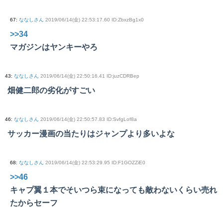
67
:
ななしさん
2019/06/14(金) 22:53:17.60 ID:ZbxzBg1x0
>>34
マガジンはヤンキーやろ
43
:
ななしさん
2019/06/14(金) 22:50:16.41 ID:juzCDRBep
畑健二郎の劣化がすごい
46
:
ななしさん
2019/06/14(金) 22:50:57.83 ID:SvfgLof8a
サッカー漫画の当たりはジャンプより多いよな
68
:
ななしさん
2019/06/14(金) 22:53:29.95 ID:F1GOZZiE0
>>46
キャプ翼１本でそいつら束になっても敵わないくらい売れ
たからセーフ