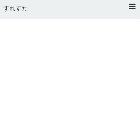
すれすた
Home
About
Link
Mail
RSS
オワタあんてな私用 ＼(^o^)／
5ちゃんねるまとめのまとめ
2ちゃんねるまとめのまとめ
まとめサイト速報＋