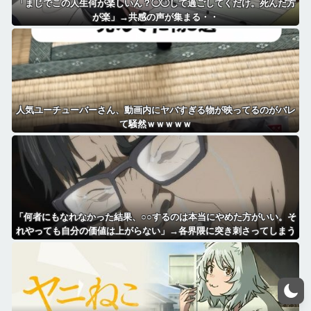
「まじでこの人生何が楽しいん？◯◯して過ごしてくだけ。死んだ方
が楽」→共感の声が集まる・・
人気ユーチューバーさん、動画内にヤバすぎる物が映ってるのがバレ
て騒然ｗｗｗｗｗ
「何者にもなれなかった結果、○○するのは本当にやめた方がいい。そ
れやっても自分の価値は上がらない」→各界隈に突き刺さってしまう