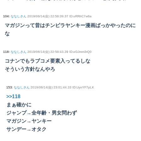
104
:
ななしさん
2019/06/14(金) 22:56:39.37 ID:uRRhC7w6a
マガジンって昔はチンピラヤンキー漫画ばっかやったのに
な
118
:
ななしさん
2019/06/14(金) 22:58:43.39 ID:eGJmm3rQ0
コナンでもラブコメ要素入ってるしな
そういう方針なんやろ
153
:
ななしさん
2019/06/14(金) 23:01:44.33 ID:UynYF7pLK
>>118
まぁ確かに
ジャンプ→全年齢・男女問わず
マガジン→ヤンキー
サンデー→オタク