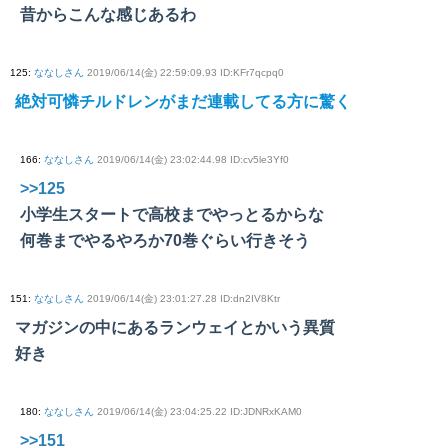
昔からこんな感じあるわ
125
:
ななしさん
2019/06/14(金) 22:59:09.93 ID:KFr7qcpq0
絶対可憐チルドレンがまだ連載してる方に驚く
166
:
ななしさん
2019/06/14(金) 23:02:44.98 ID:cv5le3Yf0
>>125
小学生スタートで高校までやっとるからな
何巻までやるやろか70巻ぐらい行きそう
151
:
ななしさん
2019/06/14(金) 23:01:27.28 ID:dn2IV8Ktr
マガジンの中にあるランウェイとかいう異質
好き
180
:
ななしさん
2019/06/14(金) 23:04:25.22 ID:JDNRxKAM0
>>151