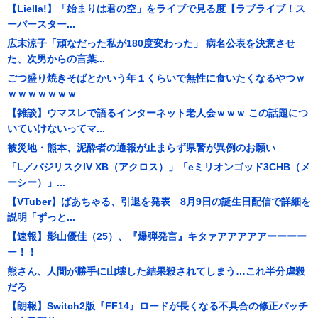
【Liella!】「始まりは君の空」をライブで見る度【ラブライブ！ス
ーパースター...
広末涼子「頑なだった私が180度変わった」 病名公表を決意させ
た、次男からの言葉...
ごつ盛り焼きそばとかいう年１くらいで無性に食いたくなるやつｗ
ｗｗｗｗｗｗｗ
【雑談】ウマスレで語るインターネット老人会ｗｗｗ この話題につ
いていけないってマ...
被災地・熊本、泥酔者の通報が止まらず県警が異例のお願い
「L／バジリスクIV XB（アクロス）」「eミリオンゴッド3CHB（メ
ーシー）」...
【VTuber】ばあちゃる、引退を発表 8月9日の誕生日配信で詳細を
説明「ずっと...
【速報】影山優佳（25）、『爆弾発言』キタァアアアアアーーーー
ー！！
熊さん、人間が勝手に山壊した結果殺されてしまう…これ半分虐殺
だろ
【朗報】Switch2版『FF14』ロードが長くなる不具合の修正パッチ