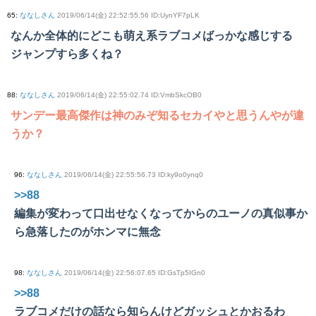
65
:
ななしさん
2019/06/14(金) 22:52:55.56 ID:UynYF7pLK
なんか全体的にどこも萌え系ラブコメばっかな感じする
ジャンプすら多くね？
88
:
ななしさん
2019/06/14(金) 22:55:02.74 ID:VmbSkcOB0
サンデー最高傑作は神のみぞ知るセカイやと思うんやが違
うか？
96
:
ななしさん
2019/06/14(金) 22:55:56.73 ID:ky9o0ynq0
>>88
編集が変わって口出せなくなってからのユーノの真似事か
ら急落したのがホンマに無念
98
:
ななしさん
2019/06/14(金) 22:56:07.65 ID:GsTp5IGn0
>>88
ラブコメだけの話なら知らんけどガッシュとかおるわ