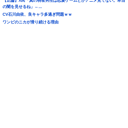
【正論】X民「真の弱者男性は恋愛ゲームとかアニメ見てない。本当
の闇を見せるね」←...
CV石川由依、良キャラ多過ぎ問題ｗｗ
ワンピのニカが滑り続ける理由