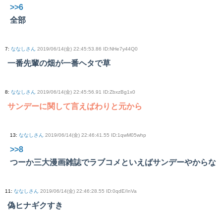
>>6
全部
7
:
ななしさん
2019/06/14(金) 22:45:53.86 ID:NHe7y44Q0
一番先輩の畑が一番ヘタで草
8
:
ななしさん
2019/06/14(金) 22:45:56.91 ID:ZbxzBg1x0
サンデーに関して言えばわりと元から
13
:
ななしさん
2019/06/14(金) 22:46:41.55 ID:1qwM05whp
>>8
つーか三大漫画雑誌でラブコメといえばサンデーやからな
11
:
ななしさん
2019/06/14(金) 22:46:28.55 ID:0qdE/InVa
偽ヒナギクすき