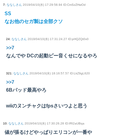
7
:
ななしさん
2019/04/10(水) 17:29:58.94 ID:CmSzZHwOd
SS
なお他のセガ製は全部クソ
24
:
ななしさん
2019/04/10(水) 17:31:24.27 ID:pHQZQt0v0
>>7
なんでや DCの起動ピー音くせになるやろ
321
:
ななしさん
2019/04/10(水) 18:16:57.57 ID:LkZ9gL620
>>7
6Bパッド最高やろ
wiiのヌンチャクはfpsさいつよと思う
10
:
ななしさん
2019/04/10(水) 17:30:26.28 ID:IRI2aUBqa
値が張るけどやっぱりエリコンが一番や