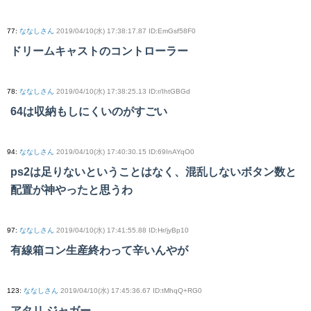
77
:
ななしさん
2019/04/10(水) 17:38:17.87 ID:EmGsf58F0
ドリームキャストのコントローラー
78
:
ななしさん
2019/04/10(水) 17:38:25.13 ID:r/IhtGBGd
64は収納もしにくいのがすごい
94
:
ななしさん
2019/04/10(水) 17:40:30.15 ID:69InAYqO0
ps2は足りないということはなく、混乱しないボタン数と
配置が神やったと思うわ
97
:
ななしさん
2019/04/10(水) 17:41:55.88 ID:Hr/jyBp10
有線箱コン生産終わって辛いんやが
123
:
ななしさん
2019/04/10(水) 17:45:36.67 ID:tMhqQ+RG0
アタリ ジャガー