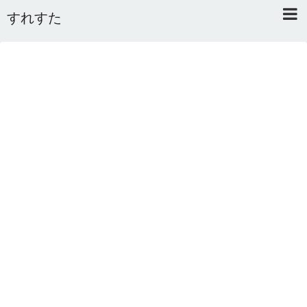
すれすた
Home
About
Link
Mail
RSS
オワタあんてな私用 ＼(^o^)／
5ちゃんねるまとめのまとめ
2ちゃんねるまとめのまとめ
まとめサイト速報＋