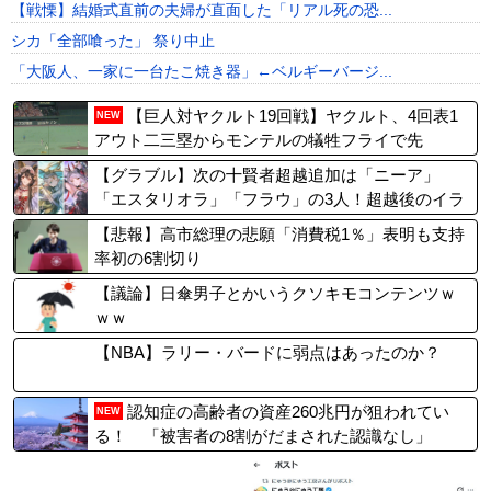
【戦慄】結婚式直前の夫婦が直面した「リアル死の恐...
シカ「全部喰った」 祭り中止
「大阪人、一家に一台たこ焼き器」←ベルギーバージ...
【巨人対ヤクルト19回戦】ヤクルト、4回表1
NEW
アウト二三塁からモンテルの犠牲フライで先
制！！！！！
【グラブル】次の十賢者超越追加は「ニーア」
「エスタリオラ」「フラウ」の3人！超越後のイラ
ストが公開に
【悲報】高市総理の悲願「消費税1％」表明も支持
率初の6割切り
【議論】日傘男子とかいうクソキモコンテンツｗ
ｗｗ
【NBA】ラリー・バードに弱点はあったのか？
認知症の高齢者の資産260兆円が狙われてい
NEW
る！ 「被害者の8割がだまされた認識なし」