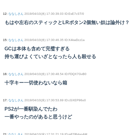
12
:
ななしさん
2019/04/10(水) 17:30:39.03 ID:EsE7cST/0
もはや左右のスティックとLRボタン2個無い奴は論外け？
15
:
ななしさん
2019/04/10(水) 17:30:46.35 ID:X4kwDcz1a
GCは本体も含めて完璧すぎる
持ち運びよくていざとなったら人も殺せる
16
:
ななしさん
2019/04/10(水) 17:30:48.54 ID:FDQX7GvB0
十字キー一切使わないなら箱
17
:
ななしさん
2019/04/10(水) 17:30:53.69 ID:cGXEP96o0
PS2が一番馴染んでたわ
一番やったのがあると思うけど
21
:
ななしさん
2019/04/10(水) 17:31:21.19 ID:mEDBdgoAM