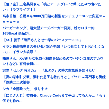
【蓮ノ空】三宅美羽さん「桃とアールグレイの和えたやつ食べた
い」【ラブライブ！】
高市首相、公用車を3000万円超の新型センチュリーSUVに変更ｗｗ
ｗｗｗｗｗ
バーガーキング、超大型チーズバーガー発売。総カロリー約
1656kcal 単品24...
【SS】善子「逢田さんとせつ菜のバースデー2026」
イラン最高指導者のモジタバ師が危篤「いつ死亡してもおかしくな
い」…イラン大統領「...
晒屋さん、Xが新たな収益化制度を始めるのでパチンコ屋のアカウ
ントなどに有料会員に...
実際『ゼルダ 時オカ』→『風タク』の時の空気感を知りたい
【夏の悲劇】父親、溺れた息子を救おうとしてﾀﾋ亡 →専門家も警鐘
「救助は二次被害...
シカ「全部喰った」 祭り中止
【にじさんじ】委員長、Claude Codeまで手出してるんか…『もう
何でも作れ...