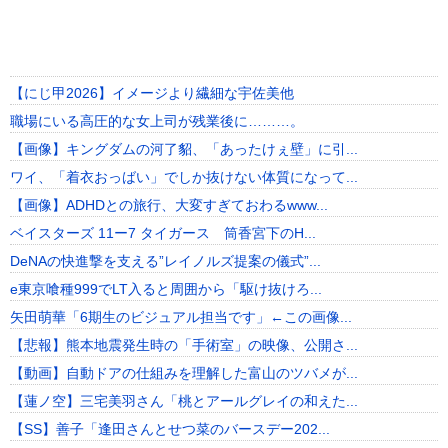
【にじ甲2026】イメージより繊細な宇佐美他
職場にいる高圧的な女上司が残業後に………。
【画像】キングダムの河了貂、「あったけぇ壁」に引...
ワイ、「着衣おっばい」でしか抜けない体質になって...
【画像】ADHDとの旅行、大変すぎておわるwww...
ベイスターズ 11ー7 タイガース 筒香宮下のH...
DeNAの快進撃を支える”レイノルズ提案の儀式”...
e東京喰種999でLT入ると周囲から「駆け抜けろ...
矢田萌華「6期生のビジュアル担当です」←この画像...
【悲報】熊本地震発生時の「手術室」の映像、公開さ...
【動画】自動ドアの仕組みを理解した富山のツバメが...
【蓮ノ空】三宅美羽さん「桃とアールグレイの和えた...
【SS】善子「逢田さんとせつ菜のバースデー202...