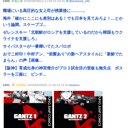
1000:
新着記事
2026/08/09(日) 11:04:51.04 ID:
@suresuta_info
職場にいる高圧的な女上司が残業後に………。
海外「確かにここにも差別はある！でも日本を見てみろよ！…とか
いう論調。スケープゴ...
ゼレンスキー「北朝鮮がロシアを支援しているのだから韓国もウク
ライナを支援しろ」
サイバスターが一番輝いてたスパロボ
おでこ封印！中村アン、“前髪あり”の新ヘアスタイルに「新鮮でた
まらん」の声【画像...
【阪神】育成出身の神宮僚介がプロ２試合目の登板も無失点 ボス
ラーを三振に ピンチ...
1001:
人気商品
2026/08/09(日) 11:04:51.04 ID:
amazon
1位
2位