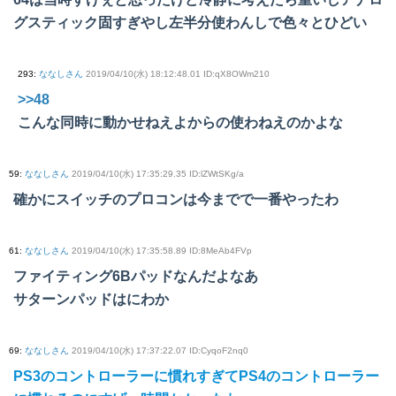
グスティック固すぎやし左半分使わんしで色々とひどい
293
:
ななしさん
2019/04/10(水) 18:12:48.01 ID:qX8OWm210
>>48
こんな同時に動かせねえよからの使わねえのかよな
59
:
ななしさん
2019/04/10(水) 17:35:29.35 ID:lZWtSKg/a
確かにスイッチのプロコンは今までで一番やったわ
61
:
ななしさん
2019/04/10(水) 17:35:58.89 ID:8MeAb4FVp
ファイティング6Bパッドなんだよなあ
サターンパッドはにわか
69
:
ななしさん
2019/04/10(水) 17:37:22.07 ID:CyqoF2nq0
PS3のコントローラーに慣れすぎてPS4のコントローラー