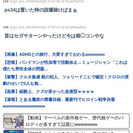
133
:
ななしさん
2019/04/10(水) 17:47:36.13 ID:y4AlTyPC0
ps34は置いた時の誤爆除けばまぁ
148
:
ななしさん
2019/04/10(水) 17:50:42.52 ID:nGPpazRn0
昔はセガサターンやったけど今は箱◯コンやな
【画像】ADHDとの旅行、大変すぎておわるwwwwww
【悲報】バンドマンが性加害で活動休止→ミュージシャン「これは
僕たち男性全体の問題...
【衝撃】クルタ族虐 殺の犯人、ツェリードニヒで確定！クロロの演
劇のせいで2人も無...
【急募】経験上、クズが多かった血液型ｗｗｗｗ
【速報】とある魔術の禁書目録、最新刊でヒロイン戦争決着
wwwwwwwwwwwww
【動画】マーベルの新作格ゲー、歴代格ゲーのパ
ロディが多すぎて話題にwwwwwww