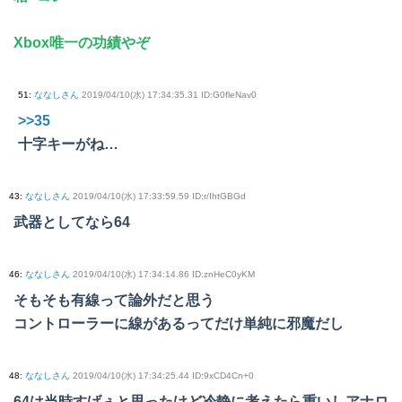
Xbox唯一の功績やぞ
51
:
ななしさん
2019/04/10(水) 17:34:35.31 ID:G0fleNav0
>>35
十字キーがね…
43
:
ななしさん
2019/04/10(水) 17:33:59.59 ID:r/IhtGBGd
武器としてなら64
46
:
ななしさん
2019/04/10(水) 17:34:14.86 ID:znHeC0yKM
そもそも有線って論外だと思う
コントローラーに線があるってだけ単純に邪魔だし
48
:
ななしさん
2019/04/10(水) 17:34:25.44 ID:9xCD4Cn+0
64は当時すげぇと思ったけど冷静に考えたら重いしアナロ