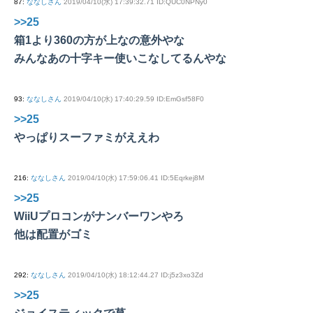
87
:
ななしさん
2019/04/10(水) 17:39:32.71 ID:QUC0NPNy0
>>25
箱1より360の方が上なの意外やな
みんなあの十字キー使いこなしてるんやな
93
:
ななしさん
2019/04/10(水) 17:40:29.59 ID:EmGsf58F0
>>25
やっぱりスーファミがええわ
216
:
ななしさん
2019/04/10(水) 17:59:06.41 ID:5Eqrkej8M
>>25
WiiUプロコンがナンバーワンやろ
他は配置がゴミ
292
:
ななしさん
2019/04/10(水) 18:12:44.27 ID:j5z3xo3Zd
>>25