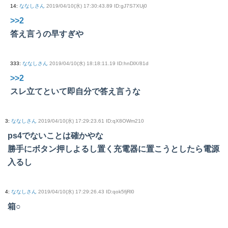
14
:
ななしさん
2019/04/10(水) 17:30:43.89 ID:gJ7S7XUj0
>>2
答え言うの早すぎや
333
:
ななしさん
2019/04/10(水) 18:18:11.19 ID:hnDlX/81d
>>2
スレ立てといて即自分で答え言うな
3
:
ななしさん
2019/04/10(水) 17:29:23.61 ID:qX8OWm210
ps4でないことは確かやな
勝手にボタン押しよるし置く充電器に置こうとしたら電源
入るし
4
:
ななしさん
2019/04/10(水) 17:29:26.43 ID:qok5fjRl0
箱○