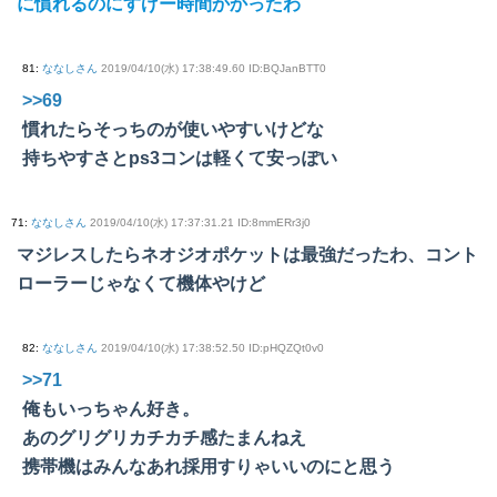
に慣れるのにすげー時間かかったわ
81
:
ななしさん
2019/04/10(水) 17:38:49.60 ID:BQJanBTT0
>>69
慣れたらそっちのが使いやすいけどな
持ちやすさとps3コンは軽くて安っぽい
71
:
ななしさん
2019/04/10(水) 17:37:31.21 ID:8mmERr3j0
マジレスしたらネオジオポケットは最強だったわ、コント
ローラーじゃなくて機体やけど
82
:
ななしさん
2019/04/10(水) 17:38:52.50 ID:pHQZQt0v0
>>71
俺もいっちゃん好き。
あのグリグリカチカチ感たまんねえ
携帯機はみんなあれ採用すりゃいいのにと思う