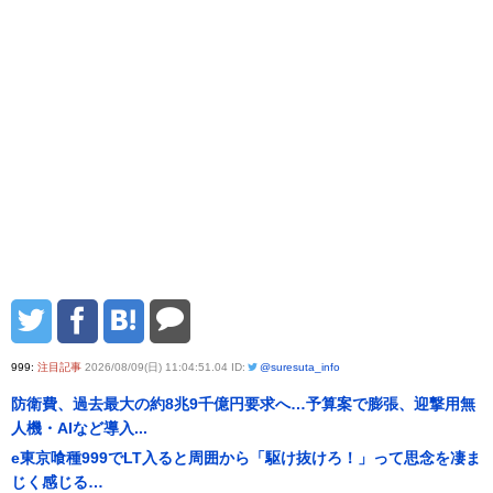
999:
注目記事
2026/08/09(日) 11:04:51.04 ID:
@suresuta_info
防衛費、過去最大の約8兆9千億円要求へ…予算案で膨張、迎撃用無
人機・AIなど導入...
e東京喰種999でLT入ると周囲から「駆け抜けろ！」って思念を凄ま
じく感じる…