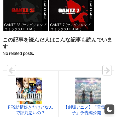
GANTZ 35 (ヤングジャンプ
GANTZ 7 (ヤングジャンプ
コミックスDIGITAL)
コミックスDIGITAL)
価格：¥100
価格：¥100
この記事を読んだ人はこんな記事も読んでいま
す
No related posts.
FF9結構好きだけどなん
【劇場アニメ】「天気の
で評判悪いの？
子」予告編公開