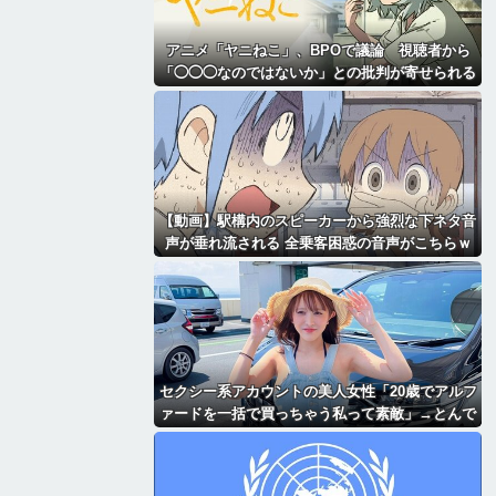
アニメ「ヤニねこ」、BPOで議論 視聴者から
「◯◯◯なのではないか」との批判が寄せられる
【動画】駅構内のスピーカーから強烈な下ネタ音
声が垂れ流される 全乗客困惑の音声がこちらｗ
ｗｗｗｗｗ
セクシー系アカウントの美人女性「20歳でアルフ
ァードを一括で買っちゃう私って素敵」→とんで
もないものが映り込んでしまい、終わる