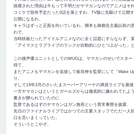
抜擢された理由は今もって不明だがヤマカンなのでアニメはそ
コミケで頒布予定だった0話を落とすわ、TV版に先駆けて公開
公開になるわ、
キャラはずっと正面を向いているわ、脚本も御都合主義以前の
わで、
当時鉄板だったアイドルアニメなのに全く話題にすらならず、
「アイマスとラブライブのランクが自動的にひとつ上がった」
この後声優ユニットとしてのWUGは、ヤマカンのせいでスター
得て、
またアニメもヤマカンを追放して板垣伸を監督にして「Wake Up,
り、
そして19年3月のさいたまスーパーアリーナの満員ライブを最
一方ヤマカンはというとガールズからは徹底的に嫌われてたよう
書きが贈られていたのに
監督であるはずのヤマカンはガン無視という異常事態を披露、
先日のファイナルライブではかつての主要スタッフでただ一人
口を言いまくっていた。
そういうとこやぞ。