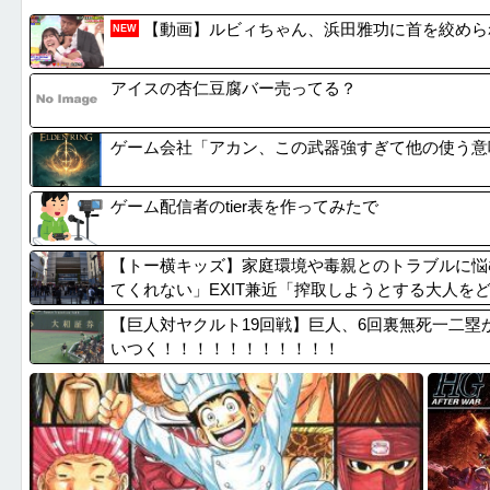
2026年8月9日(日)付け 今週発売予定のPS...
【長野】
【動画】ルビィちゃん、浜田雅功に首を絞めら
NEW
【サモーン】鮭を『普通に焼く』以外で美味しく食べ...
ショート
【戦慄】結婚式直前の夫婦が直面した「リアル死の恐...
高市内閣
アイスの杏仁豆腐バー売ってる？
【戦慄】結婚式直前の夫婦が直面した「リアル死の恐...
【熊本地
ゲーム会社「アカン、この武器強すぎて他の使う意
ゲーム配信者のtier表を作ってみたで
【トー横キッズ】家庭環境や毒親とのトラブルに悩
てくれない」EXIT兼近「搾取しようとする大人を
【巨人対ヤクルト19回戦】巨人、6回裏無死一二
いつく！！！！！！！！！！！