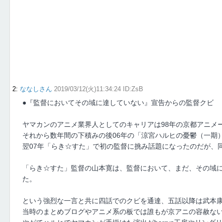
2
:
ななしさん
2019/03/12(火)11:34:24 ID:ZsB
●『監督においてその域に達していない』宣告からの監督クビ
ヤマカンのアニメ業界人としてのキャリアは98年の京都アニメ
それから数年間の下積みの後06年の「涼宮ハルヒの憂鬱（一期
翌07年「らき☆すた」で初の監督に挑み話題になったのだが、同
「らき☆すた」監督の山本寛は、監督において、まだ、その域
た。
という強烈な一言と共に四話でのクビを通達、五話以降は武本
当時のまとめブログやアニメ系の板では誰もが京アニの容赦な