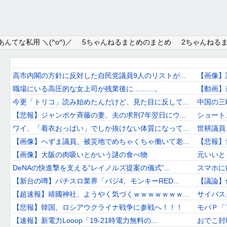
Home
んてな私用 ＼(^o^)／
5ちゃんねるまとめのまとめ
2ちゃんねる
About
Link
高市内閣の方針に反対した自民党議員9人のリストが...
【画像】
職場にいる高圧的な女上司が残業後に………。
【動画】
Mail
今更「トリコ」読み始めたんだけど、見た目に反して...
中国の三
RSS
【悲報】ジャンポケ斉藤の妻、夫の求刑7年翌日にウ...
ショート
ワイ、「着衣おっばい」でしか抜けない体質になって...
世耕議員
オワタあんてな私用 ＼(^o^)／
【画像】へずま議員、被災地でめちゃくちゃ働いて老...
【悲報】
【画像】大阪の肉吸いとかいう謎の食べ物
元いいと
5ちゃんねるまとめのまとめ
DeNAの快進撃を支える”レイノルズ提案の儀式”...
スマホに
2ちゃんねるまとめのまとめ
【新台の噂】パチスロ業界「バジ4、モンキーRED...
【議論】佐
【超速報】靖國神社、ようやく気づくｗｗｗｗｗｗｗ...
サイバス
まとめサイト速報＋
【悲報】韓国、ロシアウクライナ戦争に参戦へ！！！
モバＰ「
【速報】新電力Looop「19-21時電力無料の...
おでこ封