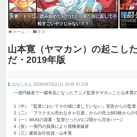
今更「トリコ」読み始めたんだけど、見た目に反して小
【ガン
松すごいヤツじゃない？？
ホーム
ネタ
山本寛（ヤマカン）の起こし
だ・2019年版
1
:
ななしさん
2019/03/12(火)11:33:45 ID:ZsB
一億円破産で一躍有名になったアニメ監督ヤマカンこと山本寛
1（中）『監督においてその域に達していない』宣告からの監督
2（二）「フラクタル売れなきゃ引退」からの売上883枚からの
3（一）WUGの原案・監督だったのに2期から完全パージ
4（投）一億円の負債により債権者破産
5（三）建装会社役員・山本寛