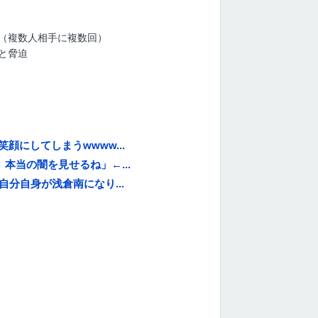
（複数人相手に複数回）
と脅迫
にしてしまうwwww...
本当の闇を見せるね」←...
分自身が浅倉南になり...