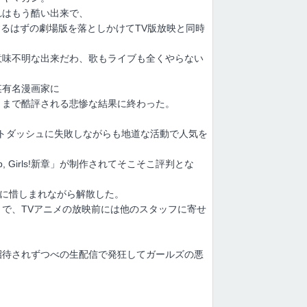
れはもう酷い出来で、
するはずの劇場版を落としかけてTV版放映と同時
意味不明な出来だわ、歌もライブも全くやらない
某有名漫画家に
とまで酷評される悲惨な結果に終わった。
トダッシュに失敗しながらも地道な活動で人気を
 Girls!新章」が制作されてそこそこ評判とな
後に惜しまれながら解散した。
で、TVアニメの放映前には他のスタッフに寄せ
招待されずつべの生配信で発狂してガールズの悪