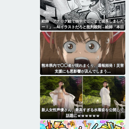
絵師「アナログ絵で独学でここまで成長しました
ー！」→AIイラストだろと批判殺到→絵師「本日
をもちまして全てを終えようと思います」→しか
し・・・
熊本県内で◯◯者が現れまくり、通報頻発！災害
支援にも悪影響が及んでしまう…
新人女性声優さん、最高すぎる水着姿を公開して
話題にｗｗｗｗｗｗ