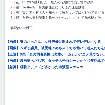
6（左）CFのPV批判した一般人の職場に電凸し警察沙汰
7（遊）Twitter垢、暴力的発言により永久凍結処分
8（右）実力者・有名人と知らずに噛みついてはビビって逃げる
9（捕）自分の批判記事を載せたやらおんに「住所氏名晒すぞ」
解説は
>>2
以下
【画像】謎のおっさん、女性声優に囲まれてデレデレになる
【画像】へずま議員、被災地でめちゃくちゃ働いて老人たちを笑顔
【正論】X民「真の弱者男性は恋愛ゲームとかアニメ見てない。
【画像】漫画家あだち充、タッチの告白シーンから40年記念で自
【急募】経験上、クズが多かった血液型ｗｗｗｗ