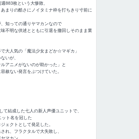
週883枚という大惨敗、
、あまりの酷さにノイタミナ枠を打ちきり寸前に
が、知っての通りヤマカンなので
意味不明な供述とともに引退を撤回しそのまま業
等で大人気の「魔法少女まどか☆マギカ」
いないが、
ナルアニメがないのが助かった」と
に容赦ない発言をぶつけていた。
ンを開催して結成した七人の新人声優ユニットで、
ニット名を冠した
ロジェクトとして発足した。
出され、フラクタルで大失敗し、
督ヤマカン。