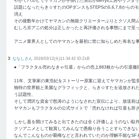
やがてハルヒでヤマカンが手掛けた演出がberrys工房やリン
話題になったらき☆すたのOPダンスもSTEPSの5,6,7,8か
消え
その後数年かけてヤマカンの無能クリエーターぶりとクソ人間
むしろ京アニの処分は正しかったと再評価される事態にまで至
アニメ業界人としてのヤマカンを最初に世に知らしめた有名な
3
:
ななしさん
2019/03/12(火)11:34:42 ID:ZsB
●「フラクタル売れなきゃ引退」からの売上883枚からの引退撤
11年、文筆家の東浩紀をストーリー原案に迎えてヤマカンが監
独特の世界観と美麗なグラフィックと、らき☆すたを追放され
う話題性、
そして潤沢な資金で怒涛のようになされた宣伝により、放送前
ヤマカンもフラクタルの公式サイトで「売れなければ引退も辞
しかし蓋を開けてみると出てきたのは全く評価しようのない駄
クソアニメとして観賞してみんなで愚痴り合うことすらできな
なんでこんなものが覇権などと言われていたのか理解不能なSF