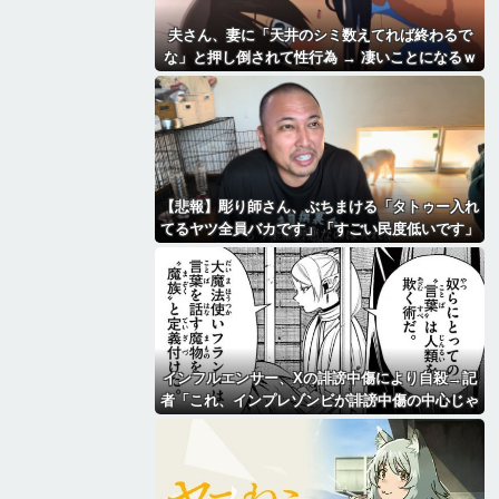
夫さん、妻に「天井のシミ数えてれば終わるで
な」と押し倒されて性行為 → 凄いことになるｗ
ｗｗｗｗ
【悲報】彫り師さん、ぶちまける「タトゥー入れ
てるヤツ全員バカです」「すごい民度低いです」
「一言目でバカだなってわかります全員」
インフルエンサー、Xの誹謗中傷により自殺→記
者「これ、インプレゾンビが誹謗中傷の中心じゃ
ね？」→分析していくとヤバイ真実が浮かび上が
る