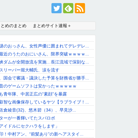
まとめのまとめ
まとめサイト速報＋
謎のおっさん、女性声優に囲まれてデレデレ...
最近のうたのおにいさん、限界突破ｗｗｗｗ...
峡ダムが全開放流を実施…長江流域で深刻な...
スリーパー堀大輔氏、涙を流す
、国会で審議・議決した予算を財務省が勝手...
昔のゲームソフトは安かったｗｗｗｗｗ
も青年隊、中居正広の”素顔”を暴露
叡智な画像保存しているヤツ【ラブライブ！...
倉綾音(32)、悠木碧（34）、早見沙...
ターが一番輝いてたスパロボ
アイドルにセクハラをします」
印！中村アン、“前髪あり”の新ヘアスタイ...