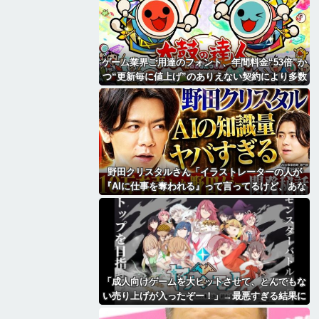
ゲーム業界ご用達のフォント、年間料金“53倍”か
つ“更新毎に値上げ”のありえない契約により多数
撤退へ・・・
野田クリスタルさん「イラストレーターの人が
『AIに仕事を奪われる』って言ってるけど、あな
た達は"仕事を奪う側"じゃない？」
「成人向けゲームを大ヒットさせて、とんでもな
い売り上げが入ったぞー！」→最悪すぎる結果に
なり、「売り上げ0円だけど、多額の税金を払