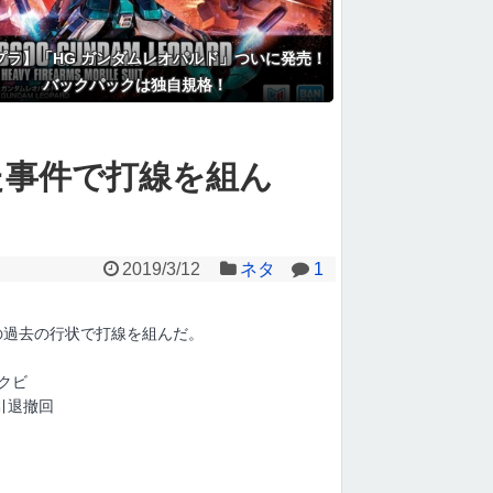
プラ】「HG ガンダムレオパルド」ついに発売！
バックパックは独自規格！
た事件で打線を組ん
2019/3/12
ネタ
1
の過去の行状で打線を組んだ。
クビ
引退撤回