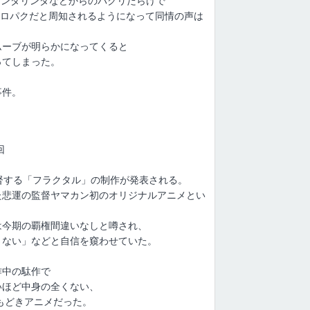
ダリンダリンダなどからのパクリだらけで
らのモロパクだと周知されるようになって同情の声は
ムーブが明らかになってくると
ってしまった。
事件。
回
督する「フラクタル」の制作が発表される。
た悲運の監督ヤマカン初のオリジナルアニメとい
は今期の覇権間違いなしと噂され、
さない」などと自信を窺わせていた。
作中の駄作で
いほど中身の全くない、
もどきアニメだった。