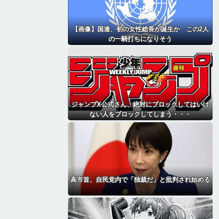
【画像】国連、初の女性総長が誕生か この2人
の一騎打ちになりそう
ジャンプX公式さん、絶対にブロックしてはいけ
ない人をブロックしてしまう・・・
高市首、自民党内で「独裁だ」と批判され始める