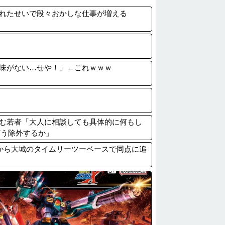
安曇野市と大町市で土砂崩落 山中の道路が...
れたせいで段々おかしな仕事が増える
スリーパー堀大輔氏、涙を流す
の方針に反対した自民党議員9人のリストが...
震】車中泊避難して留守の家からエアコン室...
味がない…せや！」←これｗｗｗ
む若者「大人に相談しても具体的に何もし
どう除外するか」
塁から大城のタイムリーツーベースで同点に追