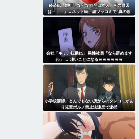
経済紙「旅行しなくなった日本人。その原因
は・・・」→ネット民、総ツッコミで“真の原
因”を突き付ける
会社「キミ、転勤ね」 男性社員「なら辞めます
わ」 → 凄いことになるｗｗｗｗｗｗ
小学校講師、とんでもない所からのタレコミがあ
り児童ポルノ禁止法違反で逮捕