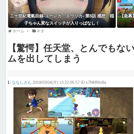
二十世紀電氣目録-ユーレカ・エヴリカ- 第5話 感想：稲
【急募
子ちゃん変なスイッチが入りっぱなし！
ホーム
ネタ
【驚愕】任天堂、とんでもな
ムを出してしまう
1
:
ななしさん
2019/03/04(月) 13:22:05.57 ID:x7NMRto8a