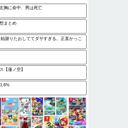
NHK職員が番組出演者から性被害
左胸に命中、男は死亡
マチアプで会った女とお泊まりデートしたん...
】元ジャンポケ斉藤被告に懲役7年を求刑 ...
想まとめ
若者｢オシャレなおじさんはダサい｣
終始謝りたおしててダサすぎる。正直かっこ
ス【蓮ノ空】
.6%