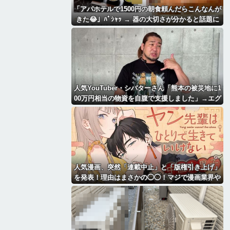
「アパホテルで1500円の朝食頼んだらこんなんが
きた😂」ﾊﾟｼｬｯ → 器の大切さが分かると話題に
ｗｗｗｗｗ
人気YouTuber・シバターさん「熊本の被災地に1
00万円相当の物資を自腹で支援しました」→エグ
すぎる情報を暴露されるｗｗｗｗｗ
人気漫画、突然「連載中止」と「版権引き上げ」
を発表！理由はまさかの◯◯！マジで漫画業界や
ばいかも・・・