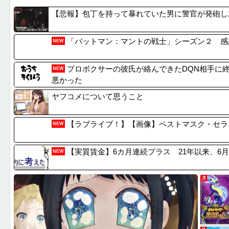
【画像】日本さん、避難所が各国と比べて優秀過ぎる...
【速報】
【悲報】包丁を持って暴れていた男に警官が発砲し
大阪のホテル、ヤバすぎて炎上www「大阪の洗礼を...
【悲報】
大阪のホテル、ヤバすぎて炎上www「大阪の洗礼を...
【性加害
「バットマン：マントの戦士」シーズン２ 感
NEW
【悲報】弓使いキャラ、「めっちゃ溜めて撃つ」か「...
【悲報】
プロボクサーの彼氏が絡んできたDQN相手に
NEW
悪かった
ヤフコメについて思うこと
【ラブライブ！】【画像】ペストマスク・セラ
NEW
【実質賃金】6カ月連続プラス 21年以来、6月1
NEW