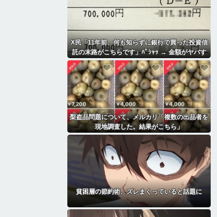
X民「11年前、何も知らずに銀行で買った投資信
託の末路がこちらです」ﾊﾟｼｬｯ → 金額がヤバす
ぎるｗｗｗｗｗｗ
梨盗品問題について、メルカリ「複数の出品者を
現地調査した。結果がこちら」
貧困層の節約術、ズレまくっていると話題に