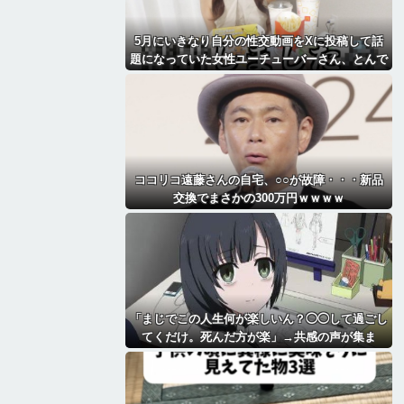
5月にいきなり自分の性交動画をXに投稿して話
題になっていた女性ユーチューバーさん、とんで
もないことになっていた・・・
ココリコ遠藤さんの自宅、○○が故障・・・新品
交換でまさかの300万円ｗｗｗｗ
「まじでこの人生何が楽しいん？◯◯して過ごし
てくだけ。死んだ方が楽」→共感の声が集ま
る・・