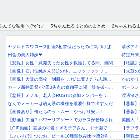
Home
んてな私用 ＼(^o^)／
5ちゃんねるまとめのまとめ
2ちゃんねる
About
Link
ヤクルトスワローズ貯金2桁首位だったのに気づけば...
清水アキ
田舎の美人姉妹❤
特定外来
Mail
【悲報】女性「意識失った女性を救護してる間、無関...
【物議】
RSS
【画像】石川佳純さん(31)の体、エッッッッッッ...
【太鼓の達人
【画像】大阪の高校「制服を”これ”に変えたら志願...
かのかり
オワタあんてな私用 ＼(^o^)／
カープ新井監督が7回3失点の森翔平に喝「殻を破っ...
ポーラン
【悲報】ミノル、老人会RUSTの参加メンバーをリ...
渡邊渚さ
5ちゃんねるまとめのまとめ
なんでメーカーは萌え系の機種を荒波仕様で出すんだ...
【悲報】
2ちゃんねるまとめのまとめ
【画像あり】俺たちのラ・ムー、やっぱり安い！
【悲報】
【動画】欠陥？パワーリアゲートでガラスが粉砕され...
英国人「
まとめサイト速報＋
【GIF動画】宮城の可愛すぎるチアさん、甲子園で...
【ラブラ
【ぶいすぽ】つむお、ビール10種類飲み比べ第2弾...
【聖戦士