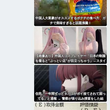
中国人大富豪がオススメするポテチの食べ方、ガ
チで美味すぎると話題沸騰！
【画像あり】外国人コスプレイヤー「日本の制服
を着ると”ぶっとい足”が目立っちゃう」→スタイ
ルが最高すぎて2.1万いいね「太もも好きにはた
まらん」「いいべ」
住民「一年間ずっとタバコがポイ捨てされて困っ
てる」と通報 → 警察が張り込み捜査をした結
果、衝撃の展開に・・・