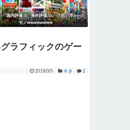
】「国内評価:S、海外評価:G」 ←思い浮かべた
モノwwwwwwww
いグラフィックのゲー
2019/3/5
ネタ
1