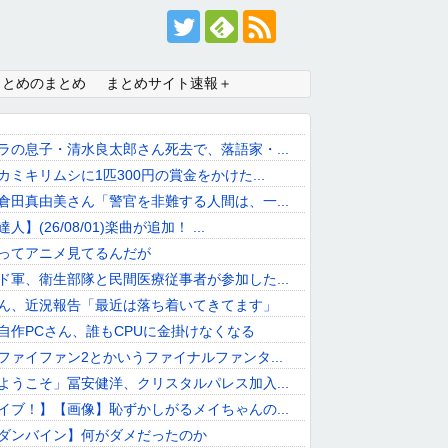
まとめのまとめ
まとめサイト速報＋
ラの息子・清水良太郎さん死去で、落語家・...
カミキリムシに1匹300円の賞金をかけた...
倉田真由美さん「警官を非難する人間は、一...
】(26/08/01)楽曲が追加！ ...
ってアニメ見てるんだが
ド軍、衛生部隊と民間医療従事者が参加した...
ん、近況報告「最近は落ち着いてきてます」
自作PCさん、誰もCPUに金掛けなくなる
ファイファン2とかいうファイナルファンタ...
ようこそ」冨安健洋、クリスタルパレス加入...
イブ！】【画像】恥ずかしがるメイちゃんの...
ダンバイン】何がダメだったのか