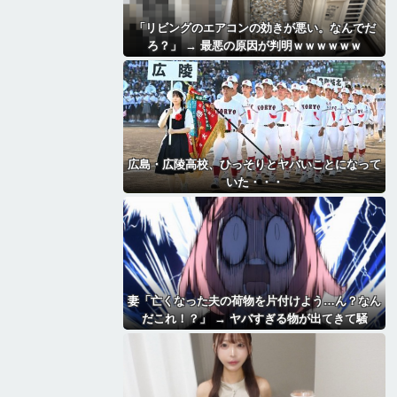
「リビングのエアコンの効きが悪い。なんでだ
ろ？」 → 最悪の原因が判明ｗｗｗｗｗｗ
広島・広陵高校、ひっそりとヤバいことになって
いた・・・
妻「亡くなった夫の荷物を片付けよう…ん？なん
だこれ！？」 → ヤバすぎる物が出てきて騒
然・・・