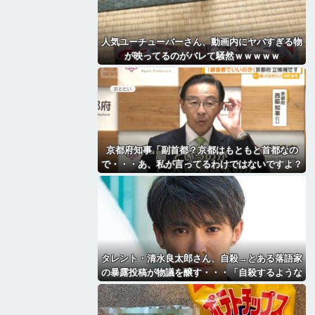
人気ユーチューバーさん、動画内にヤバすぎる物
が映ってるのがバレて騒然ｗｗｗｗｗ
京都府知事「副首都？京都はもともと首都なの
で・・・あ、私が言ってるわけではないですよ？
（笑）」
タレント・清水良太郎さん、自殺→とある落語家
の暴露投稿が物議を醸す・・・「自殺するような
奴に◯◯されたんだね俺は」