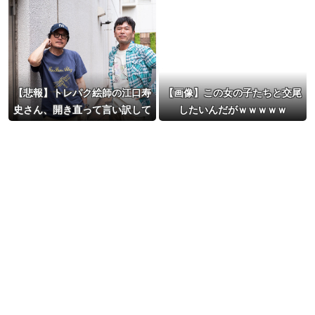
【悲報】トレパク絵師の江口寿
【画像】この女の子たちと交尾
史さん、開き直って言い訳して
したいんだがｗｗｗｗｗ
しまう。全く反省してないと話
題に