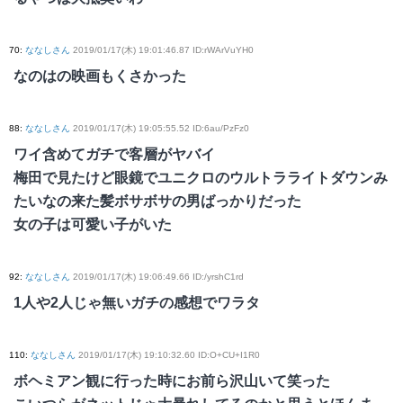
70
:
ななしさん
2019/01/17(木) 19:01:46.87 ID:rWArVuYH0
なのはの映画もくさかった
88
:
ななしさん
2019/01/17(木) 19:05:55.52 ID:6au/PzFz0
ワイ含めてガチで客層がヤバイ
梅田で見たけど眼鏡でユニクロのウルトラライトダウンみ
たいなの来た髪ボサボサの男ばっかりだった
女の子は可愛い子がいた
92
:
ななしさん
2019/01/17(木) 19:06:49.66 ID:/yrshC1rd
1人や2人じゃ無いガチの感想でワラタ
110
:
ななしさん
2019/01/17(木) 19:10:32.60 ID:O+CU+I1R0
ボヘミアン観に行った時にお前ら沢山いて笑った