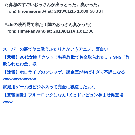
た鼻息のすごいおっさんが座っとった。臭かった。
From: hiromarorin64 at: 2019/01/15 16:06:58 JST
Fateの映画見て来た！隣のおっさん臭かった(
From: Himekanyan8 at: 2019/01/14 13:11:06
スーパーの裏でヤニ吸うふたりとかいうアニメ、面白い
【悲報】30代女性「クソッ！特殊詐欺でお金取られた…」SNS「詐
欺られたお金、取...
【速報】ホロライブのソシャゲ、課金圧がやばすぎて不評になる
wwwwwwwwww
家庭用ゲーム機ビジネスって完全に破綻したよな
【悲報画像】ブルーロックになんJ民とドッピュン孕ませ男登場
www