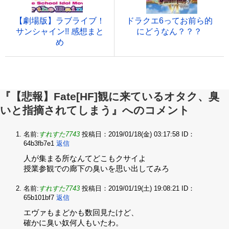
【劇場版】ラブライブ！
ドラクエ6ってお前ら的
サンシャイン!! 感想まと
にどうなん？？？
め
『【悲報】Fate[HF]観に来ているオタク、臭
いと指摘されてしまう』へのコメント
名前:
すれすた7743
投稿日：2019/01/18(金) 03:17:58
ID：
64b3fb7e1
返信
人が集まる所なんてどこもクサイよ‌
授業参観での廊下の臭いを思い出してみろ
名前:
すれすた7743
投稿日：2019/01/19(土) 19:08:21
ID：
65b101bf7
返信
エヴァもまどかも数回見たけど、‌
確かに臭い奴何人もいたわ。‌