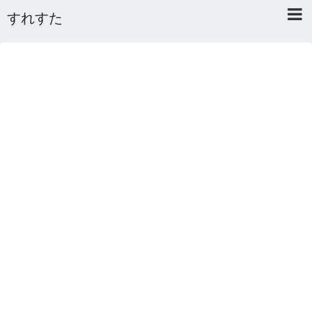
すれすた
Home
About
Link
Mail
RSS
オワタあんてな私用 ＼(^o^)／
5ちゃんねるまとめのまとめ
2ちゃんねるまとめのまとめ
まとめサイト速報＋