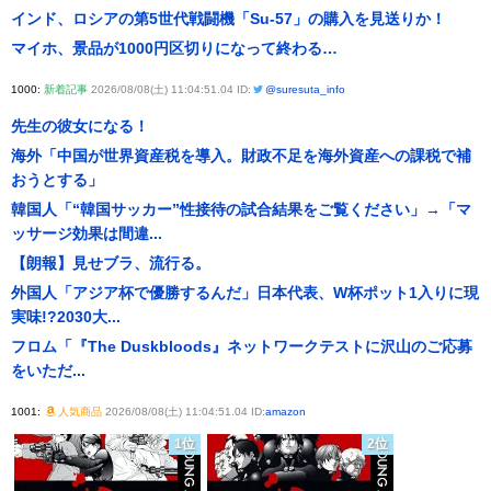
インド、ロシアの第5世代戦闘機「Su-57」の購入を見送りか！
マイホ、景品が1000円区切りになって終わる…
1000:
新着記事
2026/08/08(土) 11:04:51.04 ID:
@suresuta_info
先生の彼女になる！
海外「中国が世界資産税を導入。財政不足を海外資産への課税で補
おうとする」
韓国人「“韓国サッカー”性接待の試合結果をご覧ください」→「マ
ッサージ効果は間違...
【朗報】見せブラ、流行る。
外国人「アジア杯で優勝するんだ」日本代表、W杯ポット1入りに現
実味!?2030大...
フロム「『The Duskbloods』ネットワークテストに沢山のご応募
をいただ...
1001:
人気商品
2026/08/08(土) 11:04:51.04 ID:
amazon
1位
2位