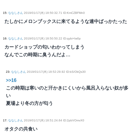
15
:
ななしさん
2019/01/17(木) 18:50:32.71 ID:KmCZBFMn0
たしかにメロンブックスに来てるような連中ばっかたった
16
:
ななしさん
2019/01/17(木) 18:50:50.22 ID:qybi+Iw0p
カードショップの匂いわかってしまう
なんでこの時期に臭うんだよ…
23
:
ななしさん
2019/01/17(木) 18:52:29.92 ID:bS/OkQs30
>>16
この時期は寒いのと汗かきにくいから風呂入らない奴が多
い
夏場より冬の方が匂う
17
:
ななしさん
2019/01/17(木) 18:51:24.64 ID:2pbVOmvX0
オタクの共食い