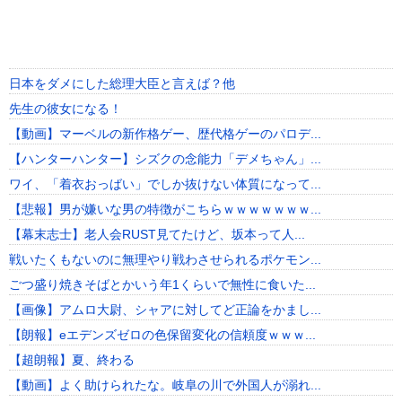
日本をダメにした総理大臣と言えば？他
先生の彼女になる！
【動画】マーベルの新作格ゲー、歴代格ゲーのパロデ...
【ハンターハンター】シズクの念能力「デメちゃん」...
ワイ、「着衣おっばい」でしか抜けない体質になって...
【悲報】男が嫌いな男の特徴がこちらｗｗｗｗｗｗｗ...
【幕末志士】老人会RUST見てたけど、坂本って人...
戦いたくもないのに無理やり戦わさせられるポケモン...
ごつ盛り焼きそばとかいう年1くらいで無性に食いた...
【画像】アムロ大尉、シャアに対してど正論をかまし...
【朗報】eエデンズゼロの色保留変化の信頼度ｗｗｗ...
【超朗報】夏、終わる
【動画】よく助けられたな。岐阜の川で外国人が溺れ...