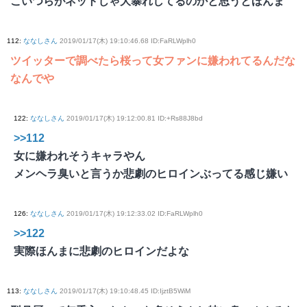
こいつらがネットじゃ大暴れしてるのかと思うとほんま
112
:
ななしさん
2019/01/17(木) 19:10:46.68 ID:FaRLWplh0
ツイッターで調べたら桜って女ファンに嫌われてるんだな
なんでや
122
:
ななしさん
2019/01/17(木) 19:12:00.81 ID:+Rs88J8bd
>>112
女に嫌われそうキャラやん
メンヘラ臭いと言うか悲劇のヒロインぶってる感じ嫌い
126
:
ななしさん
2019/01/17(木) 19:12:33.02 ID:FaRLWplh0
>>122
実際ほんまに悲劇のヒロインだよな
113
:
ななしさん
2019/01/17(木) 19:10:48.45 ID:IjztB5WiM