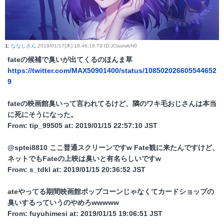
1
:
ななしさん
2019/01/17(木) 18:46:18.79 ID:JOasrwbN0
fateの候補で臭いが出てくるのほんま草
https://twitter.com/MAX50901400/status/108502026605544652
9
fateの映画館臭いって言われてるけど、隣のワキ毛おじさんは本当
に死にそうになった。
From: tip_99505 at: 2019/01/15 22:57:10 JST
@sptei8810 ここ普通スクリーンですw Fate観に来たんですけど、
ネットでもFateの上映は臭いと有名らしいですw
From: s_tdkl at: 2019/01/15 20:36:52 JST
ateやってる期間映画館ポップコーンじゃなくてカードショップの
臭いするっていうのやめろwwwww
From: fuyuhimesi at: 2019/01/15 19:06:51 JST