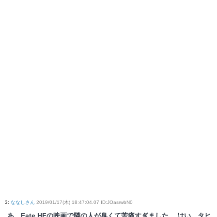
3
:
ななしさん
2019/01/17(木) 18:47:04.07 ID:JOasrwbN0
あ、Fate HFの映画で隣の人が臭くて苦痛すぎました。 はい。タヒ