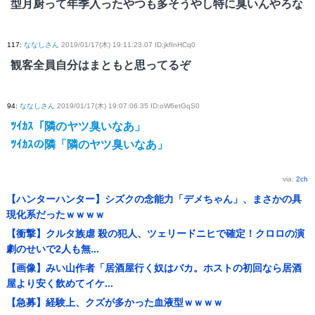
型月厨って年季入ったやつも多そうやし特に臭いんやろな
117
:
ななしさん
2019/01/17(木) 19:11:23.07 ID:jkfInHCq0
観客全員自分はまともと思ってるぞ
94
:
ななしさん
2019/01/17(木) 19:07:06.35 ID:oW6etGqS0
ﾂｲｶｽ「隣のヤツ臭いなあ」
ﾂｲｶｽの隣「隣のヤツ臭いなあ」
via:
2ch
【ハンターハンター】シズクの念能力「デメちゃん」、まさかの具
現化系だったｗｗｗｗ
【衝撃】クルタ族虐 殺の犯人、ツェリードニヒで確定！クロロの演
劇のせいで2人も無...
【画像】みい山作者「居酒屋行く奴はバカ。ホストの初回なら居酒
屋より安く飲めてイケ...
【急募】経験上、クズが多かった血液型ｗｗｗｗ