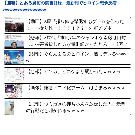
【速報】とある魔術の禁書目録、最新刊でヒロイン戦争決着
wwwwwwwwwwwww
【動画】X民「撮り鉄を撃退するゲームを作った
よ」→撮り鉄「！？！！？？」ｼｭﾎﾟﾎﾟﾎﾟﾎﾟ
【悲報】Z世代「求刑7年のジャンポケ斎藤は口封
じに被害者殺した方が量刑軽かっただろ」←1万い
いね
【朗報】ぐらんぶるのヒロイン、遂にデレるwww
w
【悲報】ヒソカ、ビスケより弱かったｗｗｗｗ
【画像】露悪アニメ化ブーム、はじまるｗｗｗｗ
【悲報】ウミガメの赤ちゃんを放流した人、最悪
の行動だと叩かれるｗｗｗｗ