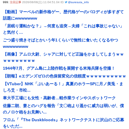
999:
注目記事
2026/08/08(土) 11:04:51.04 ID:
@suresuta_info
【動画】マーベルの新作格ゲー、歴代格ゲーのパロディが多すぎて
話題にwwwwwww
「居眠り運転かな？」→何度も追突→夫婦「これは事故じゃない」
と気付く…
ごつ盛り焼きそばとかいう年1くらいで無性に食いたくなるやつ
wwwwwwww
【画像】アムロ大尉、シャアに対してど正論をかましてしまうｗｗ
ｗｗｗｗｗｗｗｗ
1944年7月、グアム島に上陸作戦を展開する米海兵隊を空撮！
【朗報】eエデンズゼロの色保留変化の信頼度ｗｗｗｗｗｗｗｗｗｗ
【VTuber】NHK「ぶいあーる！」真夏のホラーSPに月ノ美兎・ま
しろ爻・市松...
車大手工場にも女性・高齢者…軽作業ラインやスポットワーク
佐藤二朗、妻とのハグを報告「文〇砲より遥かに威力は弱いが、僕
のノロケ砲をお見舞い...
フロム「『The Duskbloods』ネットワークテストに沢山のご応募
をいただ...