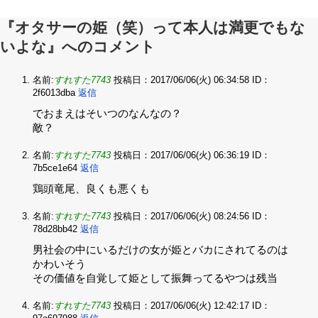
『オタサーの姫（笑）って本人は満更でもな
いよな』へのコメント
名前:
すれすた7743
投稿日：2017/06/06(火) 06:34:58
ID：
2f6013dba
返信
でおまえはそいつのなんなの？‌
敵？
名前:
すれすた7743
投稿日：2017/06/06(火) 06:36:19
ID：
7b5ce1e64
返信
鶏頭竜尾、良くも悪くも
名前:
すれすた7743
投稿日：2017/06/06(火) 08:24:56
ID：
78d28bb42
返信
男社会の中にいるだけの女が姫とバカにされてるのは
かわいそう‌
その価値を自覚して姫として振舞ってるやつは残当
名前:
すれすた7743
投稿日：2017/06/06(火) 12:42:17
ID：