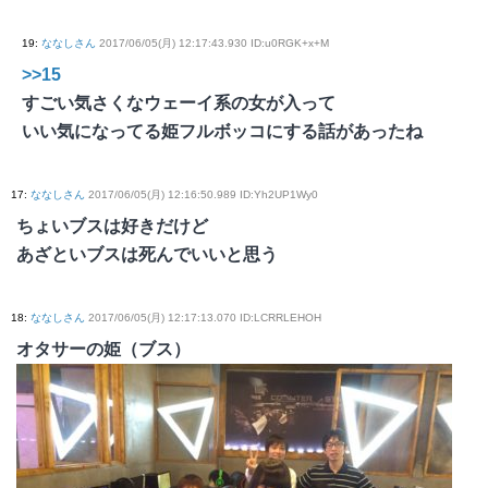
19
:
ななしさん
2017/06/05(月) 12:17:43.930 ID:u0RGK+x+M
>>15
すごい気さくなウェーイ系の女が入って
いい気になってる姫フルボッコにする話があったね
17
:
ななしさん
2017/06/05(月) 12:16:50.989 ID:Yh2UP1Wy0
ちょいブスは好きだけど
あざといブスは死んでいいと思う
18
:
ななしさん
2017/06/05(月) 12:17:13.070 ID:LCRRLEHOH
オタサーの姫（ブス）