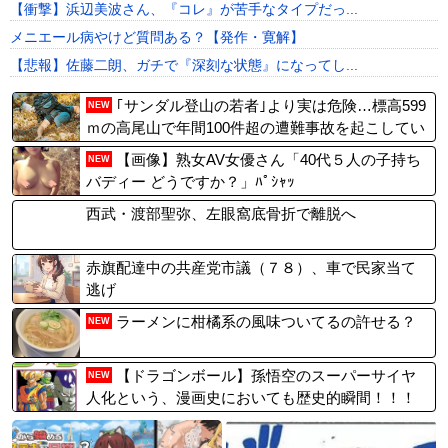
【衝撃】浜辺美波さん、『コレ』が苦手なタイプだっ...
メニエール病やけど質問ある？【発作・寛解】
【悲報】佐藤二朗、ガチで『深刻な状態』になってし...
｢サンダル登山の若者｣より実は危険…標高599
NEW
ｍの高尾山で年間100件超の遭難事故を起こしてい
る張本人「中高年の転倒事故」
【画像】熟女AV女優さん「40代５人の子持ち
NEW
バディー どうですか？」ﾊﾟｼｬｯ
西武・渡部聖弥、左眼窩底骨折で離脱へ
赤旗配達中の共産党市議（７８）、車で民家当て
逃げ
ラーメンに柑橘系の風味ついてるの許せる？
NEW
【ドラゴンボール】孫悟空のスーパーサイヤ
NEW
人化という、漫画史においても歴史的瞬間！！！