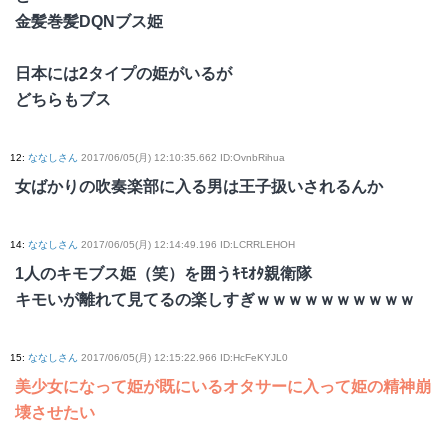
金髪巻髪DQNブス姫
日本には2タイプの姫がいるが
どちらもブス
12
:
ななしさん
2017/06/05(月) 12:10:35.662 ID:OvnbRihua
女ばかりの吹奏楽部に入る男は王子扱いされるんか
14
:
ななしさん
2017/06/05(月) 12:14:49.196 ID:LCRRLEHOH
1人のキモブス姫（笑）を囲うｷﾓｵﾀ親衛隊
キモいが離れて見てるの楽しすぎｗｗｗｗｗｗｗｗｗｗ
15
:
ななしさん
2017/06/05(月) 12:15:22.966 ID:HcFeKYJL0
美少女になって姫が既にいるオタサーに入って姫の精神崩
壊させたい