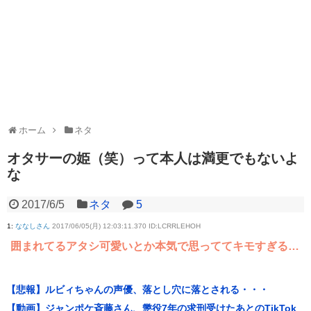
ホーム
ネタ
オタサーの姫（笑）って本人は満更でもないよ
な
2017/6/5
ネタ
5
1
:
ななしさん
2017/06/05(月) 12:03:11.370 ID:LCRRLEHOH
囲まれてるアタシ可愛いとか本気で思っててキモすぎる…
【悲報】ルビィちゃんの声優、落とし穴に落とされる・・・
【動画】ジャンポケ斉藤さん、懲役7年の求刑受けたあとのTikTok