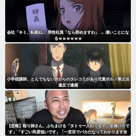
会社「キミ、転勤ね」 男性社員「なら辞めますわ」 → 凄いことにな
るｗｗｗｗｗｗ
小学校講師、とんでもない所からのタレコミがあり児童ポルノ禁止法
違反で逮捕
【悲報】彫り師さん、ぶちまける「タトゥー入れてるヤツ全員バカで
す」「すごい民度低いです」「一言目でバカだなってわかります全