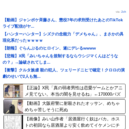
via:
2ch
【動画】ジャンポケ斉藤さん、懲役7年の求刑受けたあとのTikTok
ライブ配信がヤ...
【ハンターハンター】シズクの念能力「デメちゃん」、まさかの具
現化系だったｗｗｗｗ
【朗報】ぐらんぶるのヒロイン、遂にデレるwwww
【悲報】X民「みいちゃんを規制するならウシジマくんはどうな
の？」→論破されてしま...
【衝撃】クルタ族虐 殺の犯人、ツェリードニヒで確定！クロロの演
劇のせいで2人も無...
【正論】X民「真の弱者男性は恋愛ゲームとかアニ
メ見てない。本当の闇を見せるね」←170000バズ
wwwwwww
【動画】大阪府警に射殺されたオッサン、めちゃ
めちゃ苦しそうに死ぬ
【画像】みい山作者「居酒屋行く奴はバカ。ホス
トの初回なら居酒屋より安く飲めてイケメンにチ