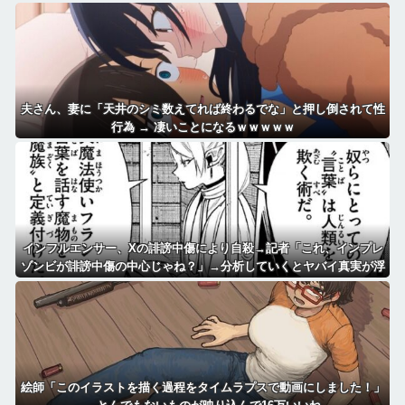
員」
夫さん、妻に「天井のシミ数えてれば終わるでな」と押し倒されて性
行為 → 凄いことになるｗｗｗｗｗ
インフルエンサー、Xの誹謗中傷により自殺→記者「これ、インプレ
ゾンビが誹謗中傷の中心じゃね？」→分析していくとヤバイ真実が浮
かび上がる
絵師「このイラストを描く過程をタイムラプスで動画にしました！」