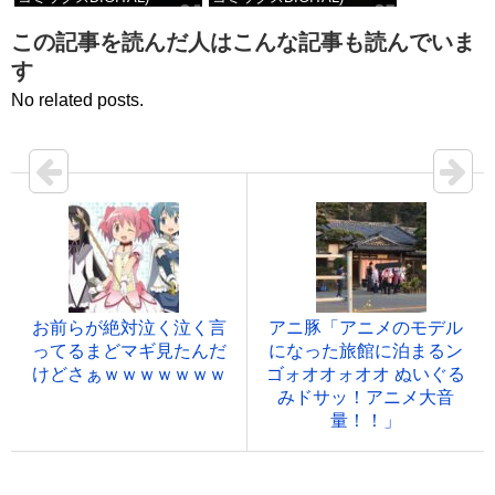
価格：¥100
価格：¥100
この記事を読んだ人はこんな記事も読んでいま
す
No related posts.
お前らが絶対泣く泣く言
アニ豚「アニメのモデル
ってるまどマギ見たんだ
になった旅館に泊まるン
けどさぁｗｗｗｗｗｗｗ
ゴォオオォオオ ぬいぐる
みドサッ！アニメ大音
量！！」