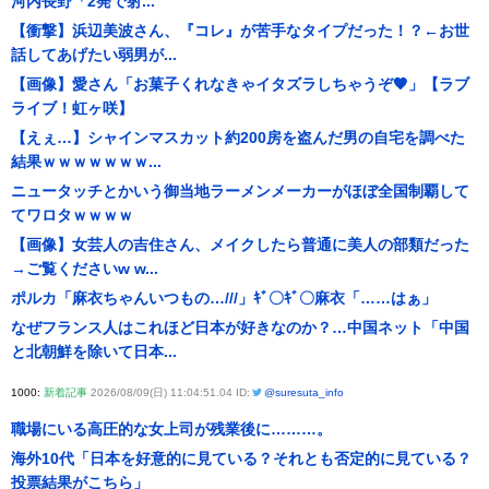
河内長野「2発で射...
【衝撃】浜辺美波さん、『コレ』が苦手なタイプだった！？←お世
話してあげたい弱男が...
【画像】愛さん「お菓子くれなきゃイタズラしちゃうぞ🧡」【ラブ
ライブ！虹ヶ咲】
【えぇ…】シャインマスカット約200房を盗んだ男の自宅を調べた
結果ｗｗｗｗｗｗｗ...
ニュータッチとかいう御当地ラーメンメーカーがほぼ全国制覇して
てワロタｗｗｗｗ
【画像】女芸人の吉住さん、メイクしたら普通に美人の部類だった
→ご覧くださいw w...
ポルカ「麻衣ちゃんいつもの…///」ｷﾞ〇ｷﾞ〇麻衣「……はぁ」
なぜフランス人はこれほど日本が好きなのか？…中国ネット「中国
と北朝鮮を除いて日本...
1000:
新着記事
2026/08/09(日) 11:04:51.04 ID:
@suresuta_info
職場にいる高圧的な女上司が残業後に………。
海外10代「日本を好意的に見ている？それとも否定的に見ている？
投票結果がこちら」