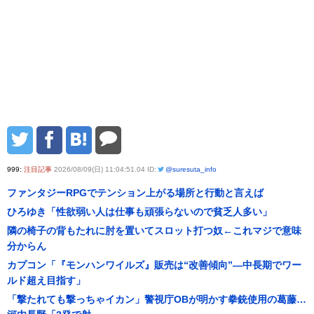
999:
注目記事
2026/08/09(日) 11:04:51.04 ID:
@suresuta_info
ファンタジーRPGでテンション上がる場所と行動と言えば
ひろゆき「性欲弱い人は仕事も頑張らないので貧乏人多い」
隣の椅子の背もたれに肘を置いてスロット打つ奴←これマジで意味
分からん
カプコン「『モンハンワイルズ』販売は“改善傾向”―中長期でワー
ルド超え目指す」
「撃たれても撃っちゃイカン」警視庁OBが明かす拳銃使用の葛藤…