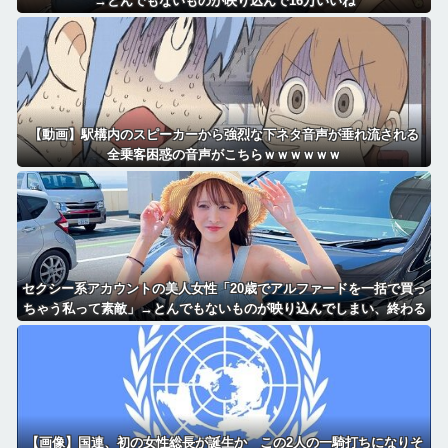
→とんでもないものが映り込んで16万いいね
【動画】駅構内のスピーカーから強烈な下ネタ音声が垂れ流される
全乗客困惑の音声がこちらｗｗｗｗｗｗ
セクシー系アカウントの美人女性「20歳でアルファードを一括で買っ
ちゃう私って素敵」→とんでもないものが映り込んでしまい、終わる
【画像】国連、初の女性総長が誕生か この2人の一騎打ちになりそ