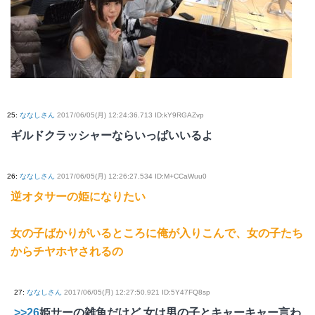
25
:
ななしさん
2017/06/05(月) 12:24:36.713 ID:kY9RGAZvp
ギルドクラッシャーならいっぱいいるよ
26
:
ななしさん
2017/06/05(月) 12:26:27.534 ID:M+CCaWuu0
逆オタサーの姫になりたい
女の子ばかりがいるところに俺が入りこんで、女の子たち
からチヤホヤされるの
27
:
ななしさん
2017/06/05(月) 12:27:50.921 ID:5Y47FQ8sp
>>26
姫サーの雑魚だけど 女は男の子とキャーキャー言わ