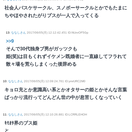
社会人バスケサークル、スノボーサークルとかでもたまに
ちやほやされたがりブスが一人で入ってくる
13
:
ななしさん
2017/06/05(月) 12:12:42.451 ID:NUnrOF5Gp
>>9
そんで30代独身ブ男がガッツクも
姫(笑)は目もくれずイケメン既婚者に一直線してフラれて
散々場を荒らしまくった後辞める
10
:
ななしさん
2017/06/05(月) 12:09:24.761 ID:ymrURC2M0
キョロ充とか意識高い系とかオタサーの姫とかそんな言葉
ばっかり流行ってどんどん世の中が息苦しくなっていく
11
:
ななしさん
2017/06/05(月) 12:10:26.881 ID:LCRRLEHOH
ｷﾓｵﾀ界のブス姫
と