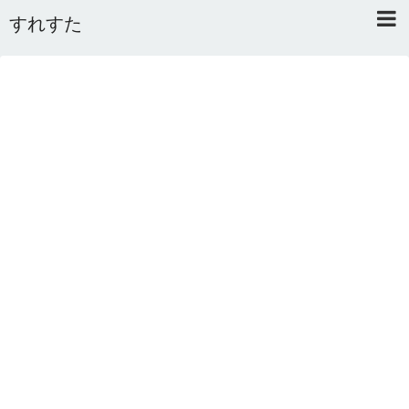
すれすた
Home
About
Link
Mail
RSS
オワタあんてな私用 ＼(^o^)／
5ちゃんねるまとめのまとめ
2ちゃんねるまとめのまとめ
まとめサイト速報＋