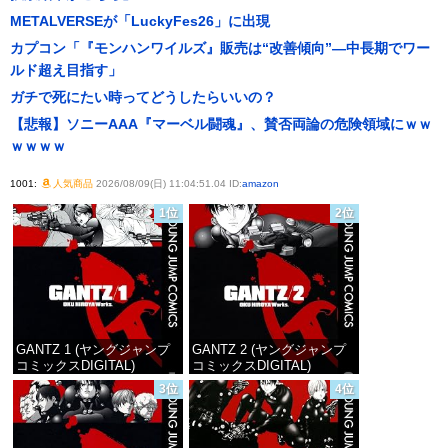
METALVERSEが「LuckyFes26」に出現
カプコン「『モンハンワイルズ』販売は“改善傾向”―中長期でワー
ルド超え目指す」
ガチで死にたい時ってどうしたらいいの？
【悲報】ソニーAAA『マーベル闘魂』、賛否両論の危険領域にｗｗ
ｗｗｗｗ
1001:
人気商品
2026/08/09(日) 11:04:51.04 ID:
amazon
1位
2位
GANTZ 1 (ヤングジャンプ
GANTZ 2 (ヤングジャンプ
コミックスDIGITAL)
コミックスDIGITAL)
3位
4位
価格：¥100
価格：¥100