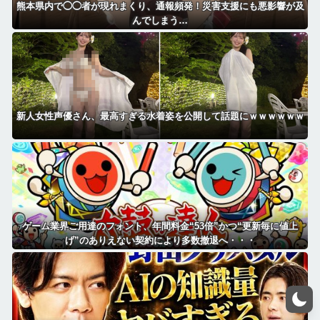
熊本県内で◯◯者が現れまくり、通報頻発！災害支援にも悪影響が及
んでしまう…
新人女性声優さん、最高すぎる水着姿を公開して話題にｗｗｗｗｗｗ
ゲーム業界ご用達のフォント、年間料金“53倍”かつ“更新毎に値上
げ”のありえない契約により多数撤退へ・・・