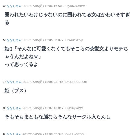
4
:
ななしさん
2017/06/05(月) 12:04:46.509 ID:yDNJ7q9Wd
囲われたいわけじゃないのに囲われてる女はかわいそすぎ
る
5
:
ななしさん
2017/06/05(月) 12:05:36.877 ID:Wr35xkh/p
姫()「そんなに可愛くなくてもそこらの茶髪女よりモテち
ゃうんだよねｗ」
って思ってるよ
7
:
ななしさん
2017/06/05(月) 12:06:03.765 ID:LCRRLEHOH
姫（ブス）
8
:
ななしさん
2017/06/05(月) 12:07:46.017 ID:i2UripuWM
そもそもまともな脳ならそんなサークル入らんし
9
:
ななしさん
2017/06/05(月) 12:08:05.340 ID:NUnrOF5Gp