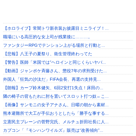
【ホロライブ】常闇トワ新衣装お披露目ミニライブ！...
職場にいる高圧的な女上司が残業後に………。
ファンタジーRPGでテンション上がる場所と行動と...
【悲報】八王子の夏祭り、衛生管理終わってた
【警告】医師「米国では”ヘロインと同じくらいヤバ...
【動画】ジャンポケ斉藤さん、懲役7年の求刑受けた...
外国人「狂気の沙汰だ」FIFA会長、再選の支持見...
【朗報】カープ鈴木健矢、6回2安打1失点！床田の...
隣の椅子の背もたれに肘を置いてスロット打つ奴←こ...
【画像】サンモニの女子アナさん、日曜の朝から素材...
熊本避難所で大工が手伝おうとしたら「勝手な事する...
立憲民主ブレーンの菅野完氏、メルチュ折田社長に人...
カプコン「『モンハンワイルズ』販売は“改善傾向”...