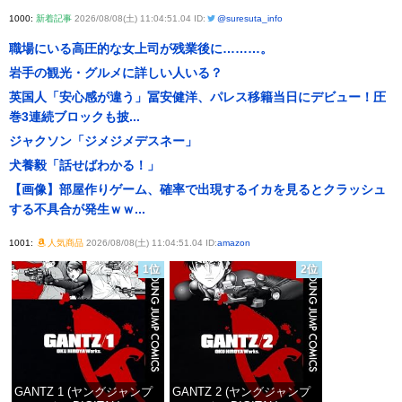
1000:
新着記事
2026/08/08(土) 11:04:51.04 ID:
@suresuta_info
職場にいる高圧的な女上司が残業後に………。
岩手の観光・グルメに詳しい人いる？
英国人「安心感が違う」冨安健洋、パレス移籍当日にデビュー！圧
巻3連続ブロックも披...
ジャクソン「ジメジメデスネー」
犬養毅「話せばわかる！」
【画像】部屋作りゲーム、確率で出現するイカを見るとクラッシュ
する不具合が発生ｗｗ...
1001:
人気商品
2026/08/08(土) 11:04:51.04 ID:
amazon
1位
2位
GANTZ 1 (ヤングジャンプ
GANTZ 2 (ヤングジャンプ