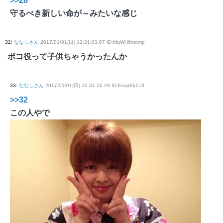
>>28
守るべき新しい命が～みたいな感じ
32
:
ななしさん
2017/01/01(日) 12:31:03.67 ID:MqWH6momp
ポコ役って子供ちゃうかったんか
33
:
ななしさん
2017/01/01(日) 12:31:26.28 ID:FsnpKk1L0
>>32
この人やで