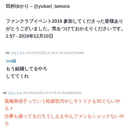
田村ゆかり – ‏@yukari_tamura
ファンクラブイベント2016 参加してくださった皆様あり
がとうございました。気をつけておかえりくださいです。
1:57 - 2016年12月10日
52
:
ななしさん
2017/01/01(日) 12:38:17.96 ID:VsVTSUrB0
>>48
もう結婚してるやろ
しててくれ
49
:
ななしさん
2017/01/01(日) 12:37:05.05 ID:j6WG5yDA0
高橋美佳子っていう松坂世代やしサトリナも35ぐらいや
ろ？
仕事も減ってるだろうしええやんファンもショックないや
ろ