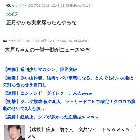
65
:
ななしさん
2017/01/01(日) 12:43:08.40 ID:FsnpKk1L0
>>62
正月やから実家帰ったんやろな
64
:
ななしさん
2017/01/01(日) 12:42:57.44 ID:ZU0BX4Wr0
木戸ちゃんの一挙一動がニュースやぞ
【画像】週刊少年マガジン、限界突破
【画像】みい山作者、結構ヤバい事態になる。とんでもない人物と
の打ち合わせを自白し...
【速報】ニンテンドーダイレクト、来るwww
【衝撃】クルタ族虐 殺の犯人、ツェリードニヒで確定！クロロの演
劇のせいで2人も無...
【急募】経験上、クズが多かった血液型ｗｗｗｗ
【速報】佐藤二朗さん、突然ツイートｗｗｗｗｗ
ｗｗ