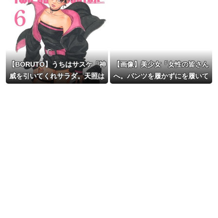
【BORUTO】うちはサスケ「神
【画像】美少女「女性の皆さん
威を引いてくれサラダ。天照は
へ。パンツを履かずにを履いて
使いにくいぞ！」
みてください」