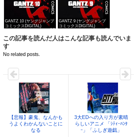
GANTZ 10 (ヤングジャンプ
GANTZ 9 (ヤングジャンプ
コミックスDIGITAL)
コミックスDIGITAL)
価格：¥100
価格：¥100
この記事を読んだ人はこんな記事も読んでいま
す
No related posts.
【悲報】豪鬼、なんかも
3大EDへの入り方が素晴
うよくわかんないことに
らしいアニメ 「ｼﾃｨｰﾊﾝﾀ
なる
ｰ」「ふしぎ遊戯」