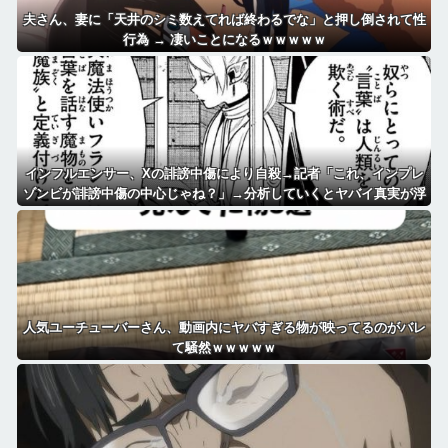
夫さん、妻に「天井のシミ数えてれば終わるでな」と押し倒されて性
行為 → 凄いことになるｗｗｗｗｗ
インフルエンサー、Xの誹謗中傷により自殺→記者「これ、インプレ
ゾンビが誹謗中傷の中心じゃね？」→分析していくとヤバイ真実が浮
かび上がる
人気ユーチューバーさん、動画内にヤバすぎる物が映ってるのがバレ
て騒然ｗｗｗｗｗ