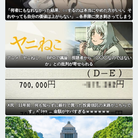
「何者にもなれなかった結果、○○するのは本当にやめた方がいい。そ
れやっても自分の価値は上がらない」→各界隈に突き刺さってしまう
アニメ「ヤニねこ」、BPOで議論 視聴者から「◯◯◯なのではない
か」との批判が寄せられる
X民「11年前、何も知らずに銀行で買った投資信託の末路がこちらで
す」ﾊﾟｼｬｯ → 金額がヤバすぎるｗｗｗｗｗｗ