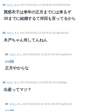
25
:
ななしさん
2017/01/01(日) 12:28:48.69 ID:DU0PCtFO0
巽悠衣子は来年の正月までには来るぞ
30までに結婚するて何回も言ってるから
26
:
ななしさん
2017/01/01(日) 12:29:29.31 ID:vBzvRI1Z0
木戸ちゃん何してんねん
29
:
ななしさん
2017/01/01(日) 12:30:07.62 ID:FsnpKk1L0
>>26
正月やからな
28
:
ななしさん
2017/01/01(日) 12:30:00.50 ID:1tJQk5jer
出産ってマジ？
30
:
ななしさん
2017/01/01(日) 12:30:31.96 ID:FsnpKk1L0