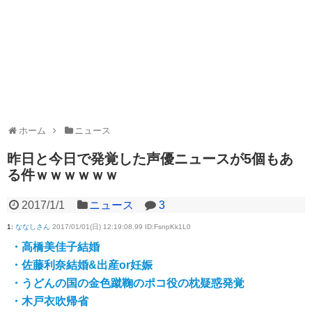
ホーム
ニュース
昨日と今日で発覚した声優ニュースが5個もあ
る件ｗｗｗｗｗｗ
2017/1/1
ニュース
3
1
:
ななしさん
2017/01/01(日) 12:19:08.99 ID:FsnpKk1L0
・高橋美佳子結婚
・佐藤利奈結婚&出産or妊娠
・うどんの国の金色蹴鞠のポコ役の枕疑惑発覚
・木戸衣吹帰省