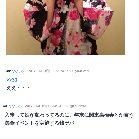
38
:
ななしさん
2017/01/01(日) 12:33:24.85 ID:2yD3Svan0
>>33
ええ・・・
40
:
ななしさん
2017/01/01(日) 12:34:13.98 ID:lgLcPNmN0
入籍して姓が変わってるのに、年末に関東高橋会とか言う
集金イベントを実施する銭ゲバ