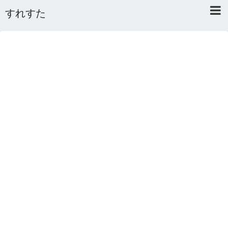
すれすた
Home
About
Link
Mail
RSS
オワタあんてな私用 ＼(^o^)／
5ちゃんねるまとめのまとめ
2ちゃんねるまとめのまとめ
まとめサイト速報＋