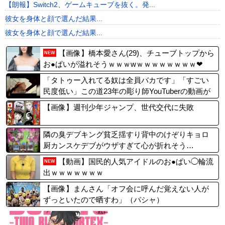
【朗報】Switch2、ゲームキューブを抜く。発...
彼女を身体と顔で選んだ結果...
彼女を身体と顔で選んだ結果...
【画像】橋本愛さん(29)、チューブトップから
NEW
お●ぱいが溢れそうｗｗｗwｗｗｗｗｗｗｗｗ❤
「タトゥー入れてる奴は全員バカです」「すごい
民度低い」この道23年の彫り師YouTuberの動画が
話題
【画像】週刊少年ジャンプ、世代交代に失敗
隣の臭デブキング貧乏揺すり背中のけぞりキョロ
厨カンスケデブがウザすぎて心が折れそう…
【動画】国民的人気アイドルのお●ぱい◯輪流
NEW
出ｗｗｗｗｗｗｗ
【画像】まんさん「オフ会に呼んだ覚えない人が
ずっといたので晒すわ」（パシャ）