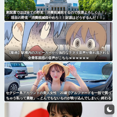
衆院選でほぼ全ての野党「消費税減税するので投票よろしく！！」→
現在の野党「消費税減税やめろ！！財源はどうするんだ！！」
【動画】駅構内のスピーカーから強烈な下ネタ音声が垂れ流される
全乗客困惑の音声がこちらｗｗｗｗｗｗ
セクシー系アカウントの美人女性「20歳でアルファードを一括で買っ
ちゃう私って素敵」→とんでもないものが映り込んでしまい、終わる