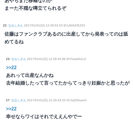
あやちまた移籍なのか
まーた不穏な噂立てられるぞ
22
:
ななしさん
2017/01/01(日) 12:28:04.53 ID:U4HUCEZX0
佐藤はファンクラブあるのに出産してから発表ってのは舐
めてるね
23
:
ななしさん
2017/01/01(日) 12:28:45.98 ID:FsnpKk1L0
>>22
あれって出産なんかね
去年結婚したって言ってたからてっきり妊娠かと思ったが
27
:
ななしさん
2017/01/01(日) 12:29:43.53 ID:2yD3Svan0
>>22
幸せならワイはそれでええんやでー