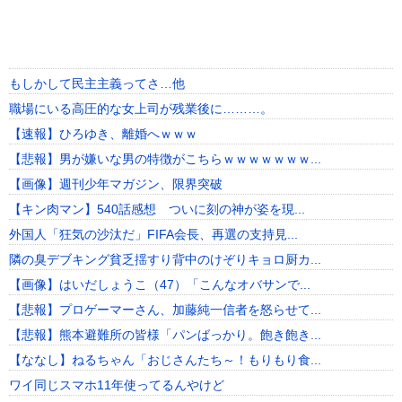
もしかして民主主義ってさ…他
職場にいる高圧的な女上司が残業後に………。
【速報】ひろゆき、離婚へｗｗｗ
【悲報】男が嫌いな男の特徴がこちらｗｗｗｗｗｗｗ...
【画像】週刊少年マガジン、限界突破
【キン肉マン】540話感想 ついに刻の神が姿を現...
外国人「狂気の沙汰だ」FIFA会長、再選の支持見...
隣の臭デブキング貧乏揺すり背中のけぞりキョロ厨カ...
【画像】はいだしょうこ（47）「こんなオバサンで...
【悲報】プロゲーマーさん、加藤純一信者を怒らせて...
【悲報】熊本避難所の皆様「パンばっかり。飽き飽き...
【ななし】ねるちゃん「おじさんたち～！もりもり食...
ワイ同じスマホ11年使ってるんやけど