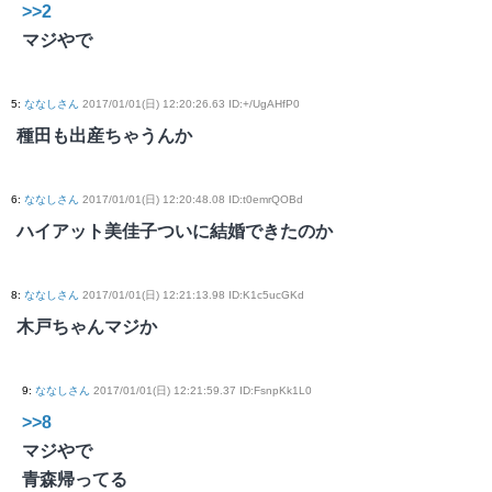
>>2
マジやで
5
:
ななしさん
2017/01/01(日) 12:20:26.63 ID:+/UgAHfP0
種田も出産ちゃうんか
6
:
ななしさん
2017/01/01(日) 12:20:48.08 ID:t0emrQOBd
ハイアット美佳子ついに結婚できたのか
8
:
ななしさん
2017/01/01(日) 12:21:13.98 ID:K1c5ucGKd
木戸ちゃんマジか
9
:
ななしさん
2017/01/01(日) 12:21:59.37 ID:FsnpKk1L0
>>8
マジやで
青森帰ってる