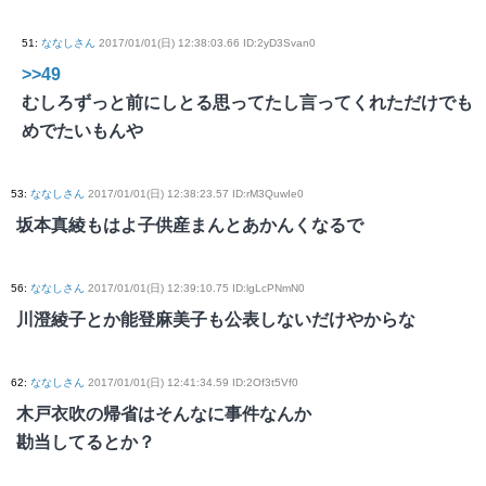
51
:
ななしさん
2017/01/01(日) 12:38:03.66 ID:2yD3Svan0
>>49
むしろずっと前にしとる思ってたし言ってくれただけでも
めでたいもんや
53
:
ななしさん
2017/01/01(日) 12:38:23.57 ID:rM3QuwIe0
坂本真綾もはよ子供産まんとあかんくなるで
56
:
ななしさん
2017/01/01(日) 12:39:10.75 ID:lgLcPNmN0
川澄綾子とか能登麻美子も公表しないだけやからな
62
:
ななしさん
2017/01/01(日) 12:41:34.59 ID:2Of3t5Vf0
木戸衣吹の帰省はそんなに事件なんか
勘当してるとか？