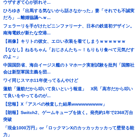
ウザすぎて心が折れそ...
ひろゆき「出馬する気ないから話さなかった」妻「それでも不誠実
だろ」→離婚協議へｗ...
フェラーリを手がけたピニンファリーナ、日本の鉄道初デザイン。
南海電鉄が新たな空港...
【画像】キリトの彼女、エロい衣装を着てしまうｗｗｗｗｗｗ
【ななし】ねるちゃん「おじさんたち～！もりもり食べて元気だす
のよ～」
中国国防省、海自イージス艦のトマホーク実射試験を批判「国際社
会は新型軍国主義を団...
ワイ同じスマホ11年使ってるんやけど
蓮舫「蓮舫だから叩いて良いという報道」 X民「高市だから叩い
て良いをやってるのが...
【悲報】X「アスペの検査した結果wwwwwwwww」
【朗報】Switch2、ゲームキューブを抜く。発売約1年で2368万台
突破
「現金1000万円」or「ロックマンXのカッカッカッカって壁登る能
力」