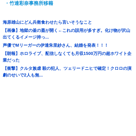
・竹達彩奈事務所移籍
海原雄山にどん兵衛食わせたら言いそうなこと
【画像】地獄の釜の蓋が開く←これの誤用が多すぎ。化け物が沢山
出てくるイメージ持っ...
声優でMリーガーの伊達朱里紗さん、結婚を発表！！！
【朗報】ホロライブ、配信しなくても月収1500万円の超ホワイト企
業だった
【衝撃】クルタ族虐 殺の犯人、ツェリードニヒで確定！クロロの演
劇のせいで2人も無...