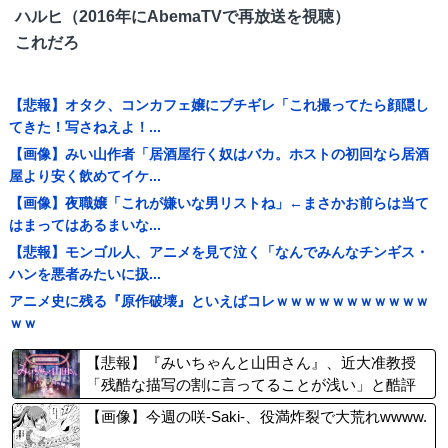
ハルヒ（2016年にAbemaTVで再放送を視聴）
これだろ
【悲報】オタク、コンカフェ嬢にブチギレ「これ撮ってたら顔隠し
てきた！写さねえよ！...
【画像】みい山作者「居酒屋行く奴はバカ。ホストの初回なら居酒
屋より安く飲めてイケ...
【画像】夜職嬢「これが嫌いな男リストね」←まさかお前らは当て
はまってはあるまいな...
【悲報】モンゴル人、アニメを見て泣く「なんでみんなチンギス・
ハンを悪者みたいに扱...
アニメ史に残る『原作破壊』といえばコレｗｗｗｗｗｗｗｗｗｗｗ
ｗｗ
【悲報】『みいちゃんと山田さん』、近大准教授
「残酷な描写の割に言ってることが浅い」と酷評
され、アニメ化を反対されてしまう……
【画像】今週の咲-Saki-、役満炸裂で大荒れwwww.