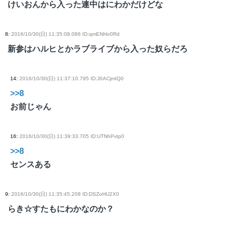
けいおんから入った連中はにわかだけどな
8
:
2016/10/30(日) 11:35:08.086 ID:qmENHo0Rd
新参はハルヒとかラブライブから入った奴らだろ
14
:
2016/10/30(日) 11:37:10.795 ID:J0ACjmIQ0
>>8
お前じゃん
16
:
2016/10/30(日) 11:39:33.705 ID:UTNhPvtp0
>>8
センスある
9
:
2016/10/30(日) 11:35:45.208 ID:DSZoHU2X0
らき☆すたもにわかなのか？