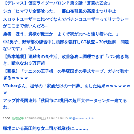
【デレマス】仮面ライダーバロンＰ第２話「蒼翼の乙女」
シカ「ヒマワリ全部喰った」 郡山布引風の高原まつり中止
スロットユーザーに比べてなんでパチンコユーザーってリテラシー
がここまで低いんだろ...
勇者「ほう、貴様が魔王か…よくぞ我が元へと辿り着いた。」
中2男子、野球部の練習中に頭部を強打しCT検査→70代医師「問題
ないです」→他人...
【熊本地震】避難者の食生活、改善急務…調理できず「パン飽き飽
き」断水なお３万戸超
【画像】「テニスの王子様」の手塚国光の零式サーブ、ガチで強す
ぎるｗｗｗｗ
VTuberさん、祖母の「家族だけの一日葬」をした結果ｗｗｗｗｗｗ
ｗ
アラブ首長国連邦「秋田市に2兆円の超巨大データセンター建てる
わ」
1000:
新着記事
2026/08/08(土) 11:04:51.04 ID:
@suresuta_info
職場にいる高圧的な女上司が残業後に………。