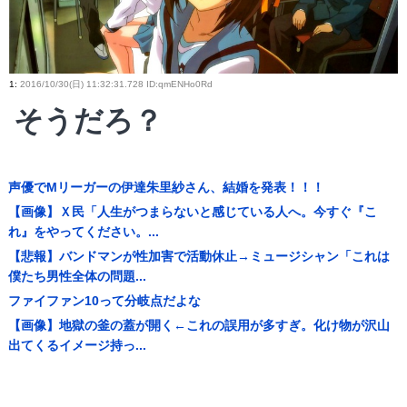
1
:
2016/10/30(日) 11:32:31.728 ID:qmENHo0Rd
そうだろ？
声優でMリーガーの伊達朱里紗さん、結婚を発表！！！
【画像】Ｘ民「人生がつまらないと感じている人へ。今すぐ『こ
れ』をやってください。...
【悲報】バンドマンが性加害で活動休止→ミュージシャン「これは
僕たち男性全体の問題...
ファイファン10って分岐点だよな
【画像】地獄の釜の蓋が開く←これの誤用が多すぎ。化け物が沢山
出てくるイメージ持っ...