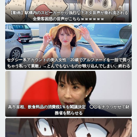
【動画】駅構内のスピーカーから強烈な下ネタ音声が垂れ流される
全乗客困惑の音声がこちらｗｗｗｗｗｗ
セクシー系アカウントの美人女性「20歳でアルファードを一括で買っ
ちゃう私って素敵」→とんでもないものが映り込んでしまい、終わる
高市首相、飲食料品の消費税1％を閣議決定 ◯◯をチラつかせて財
務省を黙らせる