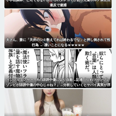
違反で逮捕
夫さん、妻に「天井のシミ数えてれば終わるでな」と押し倒されて性
行為 → 凄いことになるｗｗｗｗｗ
インフルエンサー、Xの誹謗中傷により自殺→記者「これ、インプレ
ゾンビが誹謗中傷の中心じゃね？」→分析していくとヤバイ真実が浮
かび上がる