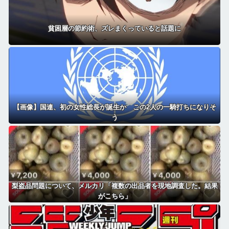
貧困層の節約術、ズレまくっていると話題に
【画像】国連、初の女性総長が誕生か この2人の一騎打ちになりそ
う
梨盗品問題について、メルカリ「複数の出品者を現地調査した。結果
がこちら」