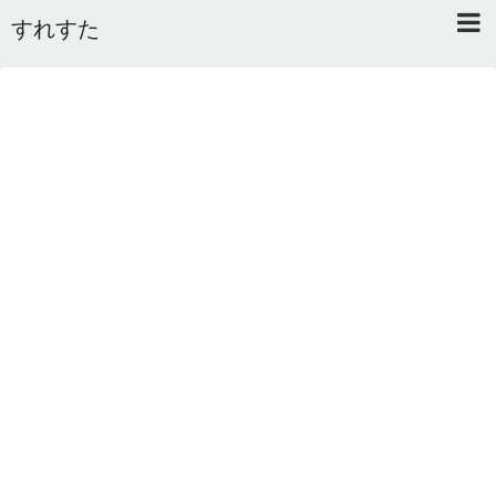
すれすた
Home
About
Link
Mail
RSS
オワタあんてな私用 ＼(^o^)／
5ちゃんねるまとめのまとめ
2ちゃんねるまとめのまとめ
まとめサイト速報＋