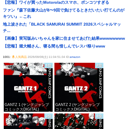
【悲報】ワイが買ったMotorolaのスマホ、ポンコツすぎる
ファン『森下佐藤大山が8〜9回で負けてるときだいたい打てんのが
キツい』←これ
地上波された「BLACK SAMURAI SUMMIT 2026スペシャルマッ
チ...
【画像】実写版みいちゃんを家に住ませてあげた結果wwwwwwww
【悲報】堀大輔さん、寝る間も惜しんでレスバ祭りwww
1001:
人気商品
2026/08/08(土) 11:04:51.04 ID:
amazon
1位
2位
GANTZ 1 (ヤングジャンプ
GANTZ 2 (ヤングジャンプ
コミックスDIGITAL)
コミックスDIGITAL)
3位
4位
価格：¥100
価格：¥100