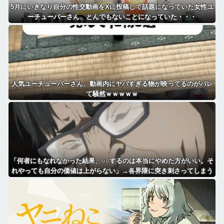
5月にいきなり自分の性交動画をXに投稿して話題になっていた女性ユ
ーチューバーさん、とんでもないことになっていた・・・
人気ユーチューバーさん、動画内にヤバすぎる物が映ってるのがバレ
て騒然ｗｗｗｗｗ
「何者にもなれなかった結果、○○するのは本当にやめた方がいい。そ
れやっても自分の価値は上がらない」→各界隈に突き刺さってしまう