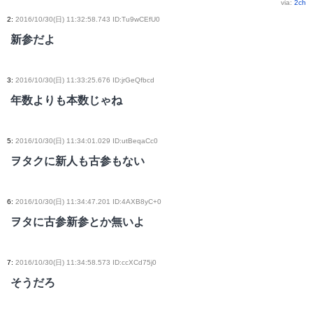
via:
2ch
2
:
2016/10/30(日) 11:32:58.743 ID:Tu9wCEfU0
新参だよ
3
:
2016/10/30(日) 11:33:25.676 ID:jrGeQfbcd
年数よりも本数じゃね
5
:
2016/10/30(日) 11:34:01.029 ID:utBeqaCc0
ヲタクに新人も古参もない
6
:
2016/10/30(日) 11:34:47.201 ID:4AXB8yC+0
ヲタに古参新参とか無いよ
7
:
2016/10/30(日) 11:34:58.573 ID:ccXCd75j0
そうだろ