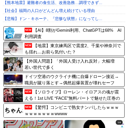
【熊本地震】避難者の食生活、改善急務…調理できず...
【社会】福岡の人口がどんどん増え続けている理由
【悲報】ドン・キホーテ、『悲惨な状態』になってし...
【AI】8割がGemini利用、ChatGPTは68% AI
NEW
利用調査
【地震】東京練馬区で震度2、千葉や神奈川で
NEW
も揺れ…お前ら気付いた？
【外国人問題】「外国人受け入れ反対」大幅増
若い世代で多く
ドイツ空港のウクライナ機に自爆ドローン接近→
職員が蹴り落とす→偶然起爆装置が壊れセーフ
【ソロライブ】ローレン・イロアスの魂が震
NEW
える！1st LIVE “FACE”無料パートで魅せた圧巻の
ステージを徹底レポート！
【驚愕】コンビニで熟女ナンパしたらｗｗｗ
NEW
ｗｗｗｗｗｗｗwwww