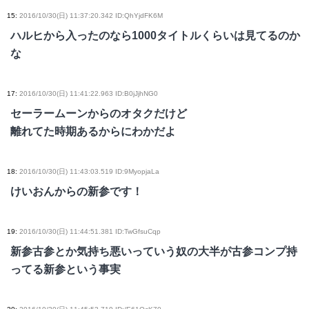
15
:
2016/10/30(日) 11:37:20.342 ID:QhYjdFK6M
ハルヒから入ったのなら1000タイトルくらいは見てるのか
な
17
:
2016/10/30(日) 11:41:22.963 ID:B0jJjhNG0
セーラームーンからのオタクだけど
離れてた時期あるからにわかだよ
18
:
2016/10/30(日) 11:43:03.519 ID:9MyopjaLa
けいおんからの新参です！
19
:
2016/10/30(日) 11:44:51.381 ID:TwGfsuCqp
新参古参とか気持ち悪いっていう奴の大半が古参コンプ持
ってる新参という事実