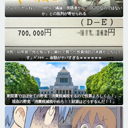
アニメ「ヤニねこ」、BPOで議論 視聴者から「◯◯◯なのではない
か」との批判が寄せられる
X民「11年前、何も知らずに銀行で買った投資信託の末路がこちらで
す」ﾊﾟｼｬｯ → 金額がヤバすぎるｗｗｗｗｗｗ
衆院選でほぼ全ての野党「消費税減税するので投票よろしく！！」→
現在の野党「消費税減税やめろ！！財源はどうするんだ！！」