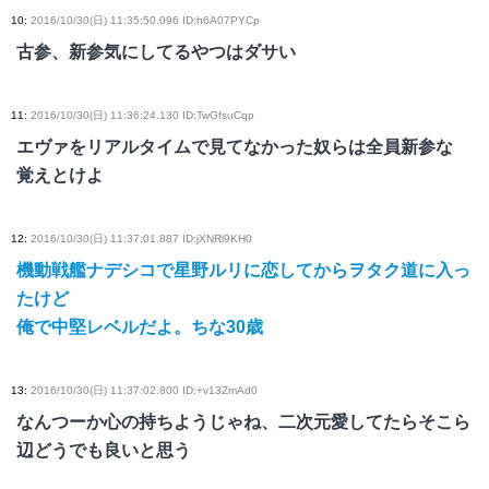
10
:
2016/10/30(日) 11:35:50.096 ID:h6A07PYCp
古参、新参気にしてるやつはダサい
11
:
2016/10/30(日) 11:36:24.130 ID:TwGfsuCqp
エヴァをリアルタイムで見てなかった奴らは全員新参な
覚えとけよ
12
:
2016/10/30(日) 11:37:01.887 ID:jXNRl9KH0
機動戦艦ナデシコで星野ルリに恋してからヲタク道に入っ
たけど
俺で中堅レベルだよ。ちな30歳
13
:
2016/10/30(日) 11:37:02.800 ID:+v13ZmAd0
なんつーか心の持ちようじゃね、二次元愛してたらそこら
辺どうでも良いと思う