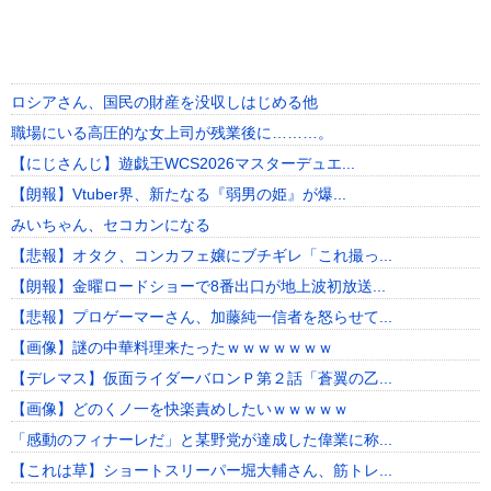
ロシアさん、国民の財産を没収しはじめる他
職場にいる高圧的な女上司が残業後に………。
【にじさんじ】遊戯王WCS2026マスターデュエ...
【朗報】Vtuber界、新たなる『弱男の姫』が爆...
みいちゃん、セコカンになる
【悲報】オタク、コンカフェ嬢にブチギレ「これ撮っ...
【朗報】金曜ロードショーで8番出口が地上波初放送...
【悲報】プロゲーマーさん、加藤純一信者を怒らせて...
【画像】謎の中華料理来たったｗｗｗｗｗｗｗ
【デレマス】仮面ライダーバロンＰ第２話「蒼翼の乙...
【画像】どのくノ一を快楽責めしたいｗｗｗｗｗ
「感動のフィナーレだ」と某野党が達成した偉業に称...
【これは草】ショートスリーパー堀大輔さん、筋トレ...