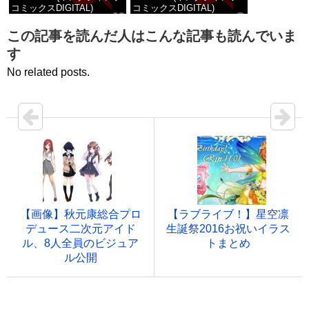
コミックスDIGITAL)
コミックスDIGITAL)
価格：¥100
価格：¥100
この記事を読んだ人はこんな記事も読んでいま
す
No related posts.
【画像】秋元康総合プロ
【ラブライブ！】星空凛
デュース二次元アイド
生誕祭2016お祝いイラス
ル、8人全員のビジュア
トまとめ
ル公開