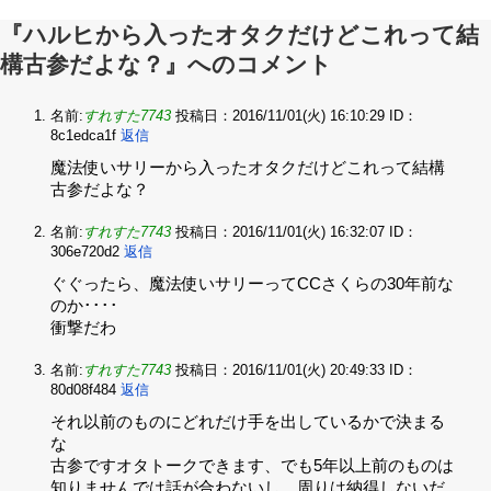
『ハルヒから入ったオタクだけどこれって結
構古参だよな？』へのコメント
名前:
すれすた7743
投稿日：2016/11/01(火) 16:10:29
ID：
8c1edca1f
返信
魔法使いサリーから入ったオタクだけどこれって結構
古参だよな？
名前:
すれすた7743
投稿日：2016/11/01(火) 16:32:07
ID：
306e720d2
返信
ぐぐったら、魔法使いサリーってCCさくらの30年前な
のか････‌
衝撃だわ
名前:
すれすた7743
投稿日：2016/11/01(火) 20:49:33
ID：
80d08f484
返信
それ以前のものにどれだけ手を出しているかで決まる
な‌
古参ですオタトークできます、でも5年以上前のものは
知りませんでは話が合わないし、周りは納得しないだ