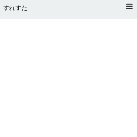
すれすた
Home
About
Link
Mail
RSS
オワタあんてな私用 ＼(^o^)／
5ちゃんねるまとめのまとめ
2ちゃんねるまとめのまとめ
まとめサイト速報＋