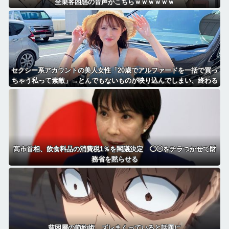
全乗客困惑の音声がこちらｗｗｗｗｗｗ
セクシー系アカウントの美人女性「20歳でアルファードを一括で買っ
ちゃう私って素敵」→とんでもないものが映り込んでしまい、終わる
高市首相、飲食料品の消費税1％を閣議決定 ◯◯をチラつかせて財
務省を黙らせる
貧困層の節約術、ズレまくっていると話題に