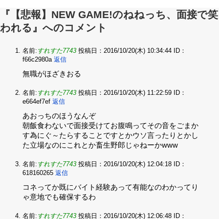
『【悲報】NEW GAME!のねねっち、面接で笑
われる』へのコメント
名前:
すれすた7743
投稿日：2016/10/20(木) 10:34:44
ID：
f66c2980a
返信
無職がほざきおる
名前:
すれすた7743
投稿日：2016/10/20(木) 11:22:59
ID：
e664ef7ef
返信
あおっちのほうなんぞ
朝飯食わないで面接受けてお腹鳴ってその音をごまか
す為にぐ～たらすることですとかウソ言ったりとかし
た立場なのにこれとか畜生野郎じゃねーかwww
名前:
すれすた7743
投稿日：2016/10/20(木) 12:04:18
ID：
618160265
返信
コネってか既にバイト経験あって有能なのわかってり
ゃ意地でも確保するわ
名前:
すれすた7743
投稿日：2016/10/20(木) 12:06:48
ID：