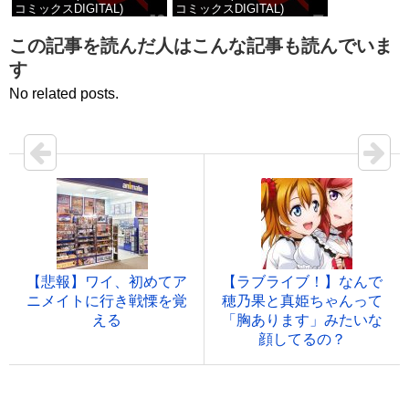
コミックスDIGITAL)
コミックスDIGITAL)
価格：¥100
価格：¥100
この記事を読んだ人はこんな記事も読んでいま
す
No related posts.
【悲報】ワイ、初めてア
【ラブライブ！】なんで
ニメイトに行き戦慄を覚
穂乃果と真姫ちゃんって
える
「胸あります」みたいな
顔してるの？