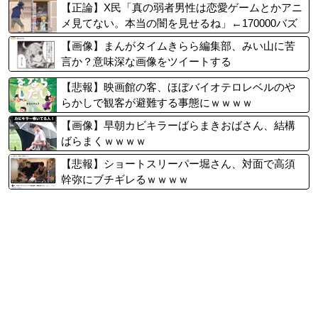
【正論】X民「真の弱者男性は恋愛ゲームとかアニ
メ見てない。本当の闇を見せるね」←170000バズ
wwwwwww
【画像】まんがタイムきらら編集部、みい山に苦
言か？意味深な画像をツイートする
【悲報】映画館の客、ほぼバイオテロレベルのや
らかしで観客が避難する事態にｗｗｗｗ
【画像】早朝カビキラーばらまきおばさん、結構
ばらまくｗｗｗｗ
【悲報】ショートスリーパー堀さん、対面で高須
幹弥にブチギレるｗｗｗｗ