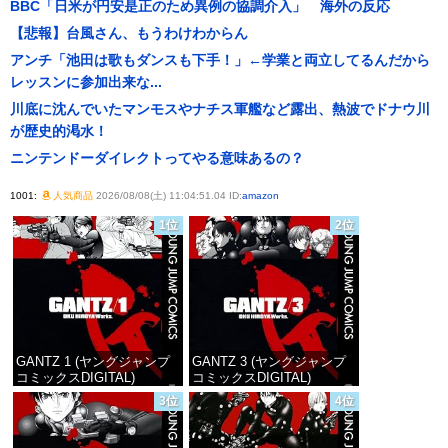
BBC「日米が円安是正のため異例の協調介入」 海外の反応
【悲報】台風さん、もうわけわからん
アンチ「池田は歌もダンスも下手！」←学業と両立してるんだから
レッスンに参加出来な...
川底に沈んでいたマンモスやナチス軍艦など露出、熱波でドナウ川
が歴史的渇水！
ニンテンドーダイレクトってやる意味あるの？
1001:
人気商品
2026/08/08(土) 11:04:51.04 ID:
amazon
1位
2位
GANTZ 1 (ヤングジャンプ
GANTZ 3 (ヤングジャンプ
コミックスDIGITAL)
コミックスDIGITAL)
3位
4位
価格：¥100
価格：¥100