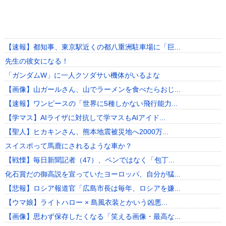
【速報】都知事、東京駅近くの都八重洲駐車場に「巨...
先生の彼女になる！
「ガンダムW」に一人クソダサい機体がいるよな
【画像】山ガールさん、山でラーメンを食べたらおじ...
【速報】ワンピースの「世界に5種しかない飛行能力...
【学マス】AIライザに対抗して学マスもAIアイド...
【聖人】ヒカキンさん、熊本地震被災地へ2000万...
スイスポって馬鹿にされるような車か？
【戦慄】毎日新聞記者（47）、ペンではなく「包丁...
化石賞だの御高説を宣っていたヨーロッパ、自分が猛...
【悲報】ロシア報道官「広島市長は毎年、ロシアを嫌...
【ウマ娘】ライトハロー × 島風衣装とかいう凶悪...
【画像】思わず保存したくなる「笑える画像・最高な...