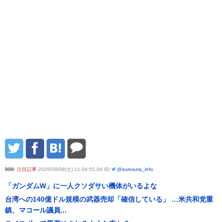
999:
注目記事
2026/08/08(土) 11:04:51.04 ID:
@suresuta_info
「ガンダムW」に一人クソダサい機体がいるよな
台湾への140億ドル規模の武器売却「確信している」 …米共和党重
鎮、マコール議員...