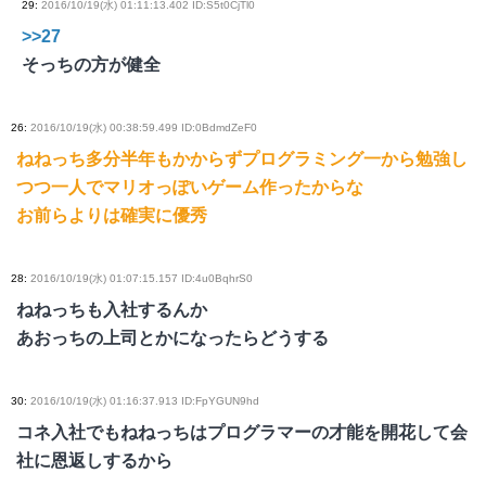
29
:
2016/10/19(水) 01:11:13.402 ID:S5t0CjTl0
>>27
そっちの方が健全
26
:
2016/10/19(水) 00:38:59.499 ID:0BdmdZeF0
ねねっち多分半年もかからずプログラミング一から勉強し
つつ一人でマリオっぽいゲーム作ったからな
お前らよりは確実に優秀
28
:
2016/10/19(水) 01:07:15.157 ID:4u0BqhrS0
ねねっちも入社するんか
あおっちの上司とかになったらどうする
30
:
2016/10/19(水) 01:16:37.913 ID:FpYGUN9hd
コネ入社でもねねっちはプログラマーの才能を開花して会
社に恩返しするから