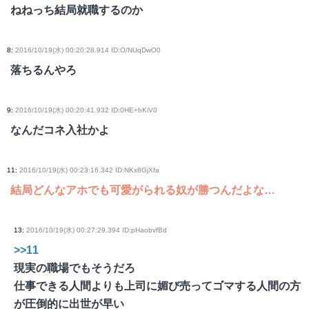
ねねっち結局就職するのか
8
:
2016/10/19(水) 00:20:28.914 ID:O/NUqDwO0
落ちるんやろ
9
:
2016/10/19(水) 00:20:41.932 ID:0HE+bKiV0
なんだコネ入社かよ
11
:
2016/10/19(水) 00:23:16.342 ID:NKx8GjXfa
結局どんなアホでも可愛がられる奴が勝つんだよな…
13
:
2016/10/19(水) 00:27:29.394 ID:pHaobvfBd
>>11
現実の職場でもそうだろ
仕事できる人間よりも上司に媚び売ってゴマする人間の方
が圧倒的に出世が早い