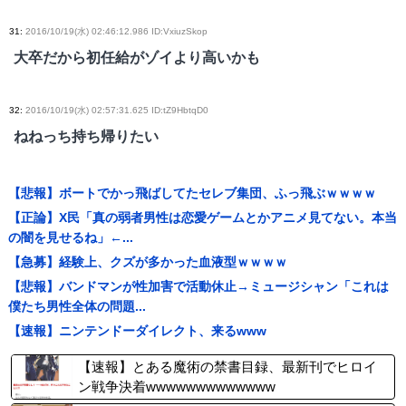
31
:
2016/10/19(水) 02:46:12.986 ID:VxiuzSkop
大卒だから初任給がゾイより高いかも
32
:
2016/10/19(水) 02:57:31.625 ID:tZ9HbtqD0
ねねっち持ち帰りたい
【悲報】ボートでかっ飛ばしてたセレブ集団、ふっ飛ぶｗｗｗｗ
【正論】X民「真の弱者男性は恋愛ゲームとかアニメ見てない。本当
の闇を見せるね」←...
【急募】経験上、クズが多かった血液型ｗｗｗｗ
【悲報】バンドマンが性加害で活動休止→ミュージシャン「これは
僕たち男性全体の問題...
【速報】ニンテンドーダイレクト、来るwww
【速報】とある魔術の禁書目録、最新刊でヒロイ
ン戦争決着wwwwwwwwwwwww