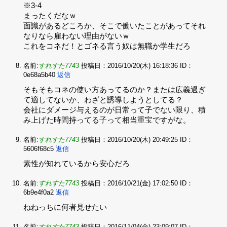
※3-4‌
まったくだなｗ‌
面識があるどころか、そこで働いたことがあってそれ
なりなら雇わない理由がないｗ‌
これをコネだ！とゴネる言う奴は無職か学生だろ
名前:
すれすた7743
投稿日：2016/10/20(木) 16:18:36
ID：
0e68a5b40
返信
そもそもコネの使い方あってるのか？または広義過ぎ
て適してないか、わざと誘導しようとしてる？‌
会社にダメージ与えるのが日常って子でない限り、積
み上げた時間持ってる子って相当重宝ですがな。
名前:
すれすた7743
投稿日：2016/10/20(木) 20:49:25
ID：
5606f68c5
返信
素性が知れているから安心だろ
名前:
すれすた7743
投稿日：2016/10/21(金) 17:02:50
ID：
6b9e4f0a2
返信
ねねっちに何者見せたい
名前:
すれすた7743
投稿日：2016/11/04(金) 23:09:07
ID：