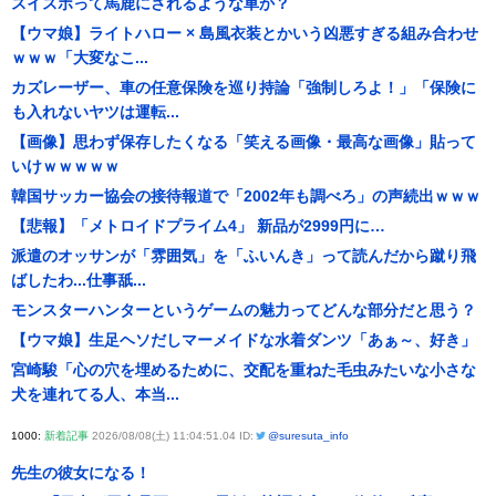
スイスポって馬鹿にされるような車か？
【ウマ娘】ライトハロー × 島風衣装とかいう凶悪すぎる組み合わせ
ｗｗｗ「大変なこ...
カズレーザー、車の任意保険を巡り持論「強制しろよ！」「保険に
も入れないヤツは運転...
【画像】思わず保存したくなる「笑える画像・最高な画像」貼って
いけｗｗｗｗｗ
韓国サッカー協会の接待報道で「2002年も調べろ」の声続出ｗｗｗ
【悲報】「メトロイドプライム4」 新品が2999円に…
派遣のオッサンが「雰囲気」を「ふいんき」って読んだから蹴り飛
ばしたわ...仕事舐...
モンスターハンターというゲームの魅力ってどんな部分だと思う？
【ウマ娘】生足ヘソだしマーメイドな水着ダンツ「あぁ～、好き」
宮崎駿「心の穴を埋めるために、交配を重ねた毛虫みたいな小さな
犬を連れてる人、本当...
1000:
新着記事
2026/08/08(土) 11:04:51.04 ID:
@suresuta_info
先生の彼女になる！