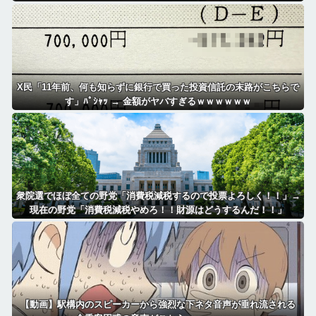
X民「11年前、何も知らずに銀行で買った投資信託の末路がこちらで
す」ﾊﾟｼｬｯ → 金額がヤバすぎるｗｗｗｗｗｗ
衆院選でほぼ全ての野党「消費税減税するので投票よろしく！！」→
現在の野党「消費税減税やめろ！！財源はどうするんだ！！」
【動画】駅構内のスピーカーから強烈な下ネタ音声が垂れ流される