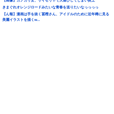
【画像】カノカリ女、サイゼリヤで大喜びしてしまい炎上
きまぐれオレンジロードみたいな青春を送りたいなっっっっ
【ん報】漫画は手を抜く冨樫さん、アイドルのために近年稀に見る
美麗イラストを描くw...