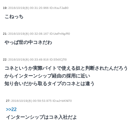
19
:
2016/10/19(水) 00:31:20.966 ID:rXsuTJaB0
こねっち
21
:
2016/10/19(水) 00:32:08.167 ID:UwPnNg/R0
やっぱ世の中コネだわ
22
:
2016/10/19(水) 00:33:49.916 ID:S5t0CjTl0
コネというか実際バイトで使える奴と判断されたんだろう
からインターンシップ経由の採用に近い
知り合いだから取るタイプのコネとは違う
27
:
2016/10/19(水) 00:59:53.975 ID:wJ+bKNl70
>>22
インターンシップはコネ入社だよ