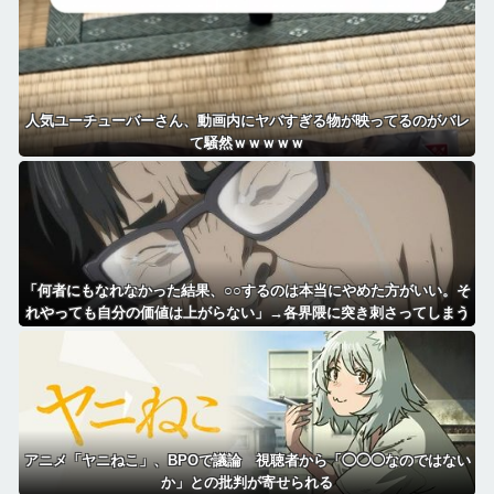
人気ユーチューバーさん、動画内にヤバすぎる物が映ってるのがバレ
て騒然ｗｗｗｗｗ
「何者にもなれなかった結果、○○するのは本当にやめた方がいい。そ
れやっても自分の価値は上がらない」→各界隈に突き刺さってしまう
アニメ「ヤニねこ」、BPOで議論 視聴者から「◯◯◯なのではない
か」との批判が寄せられる