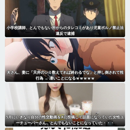
小学校講師、とんでもない所からのタレコミがあり児童ポルノ禁止法
違反で逮捕
夫さん、妻に「天井のシミ数えてれば終わるでな」と押し倒されて性
行為 → 凄いことになるｗｗｗｗｗ
5月にいきなり自分の性交動画をXに投稿して話題になっていた女性ユ
ーチューバーさん、とんでもないことになっていた・・・