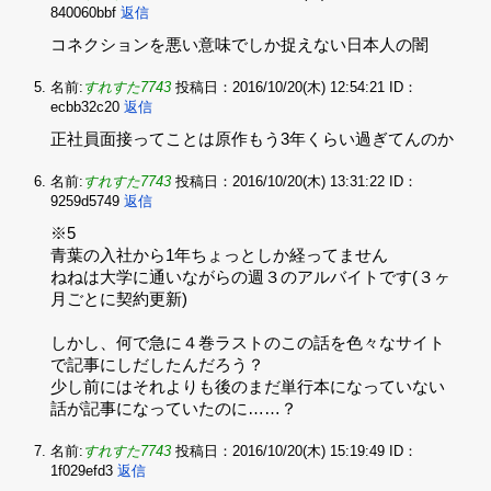
840060bbf
返信
コネクションを悪い意味でしか捉えない日本人の闇
名前:
すれすた7743
投稿日：2016/10/20(木) 12:54:21
ID：
ecbb32c20
返信
正社員面接ってことは原作もう3年くらい過ぎてんのか
名前:
すれすた7743
投稿日：2016/10/20(木) 13:31:22
ID：
9259d5749
返信
※5‌
青葉の入社から1年ちょっとしか経ってません‌
ねねは大学に通いながらの週３のアルバイトです(３ヶ
月ごとに契約更新)‌
しかし、何で急に４巻ラストのこの話を色々なサイト
で記事にしだしたんだろう？‌
少し前にはそれよりも後のまだ単行本になっていない
話が記事になっていたのに……？
名前:
すれすた7743
投稿日：2016/10/20(木) 15:19:49
ID：
1f029efd3
返信