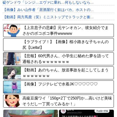
碇ゲンドウ「シンジ…エヴァに乗れ…何もしないなら...
【画像】みい山作者「居酒屋行く奴はバカ。ホストの...
【動画】両方馬鹿（笑）ミニストップでトラックと衝...
【上京息子の悲劇】元ヤンオカン、彼女紹介でま
さかのボコボコ事件wwwww
【ラブライブ！】【画像】桜小路きな子ちゃんの
尻【Liella!】
【悲報】60代男さん、小学生に秘めた夢を語って
通報されるｗｗｗｗｗｗｗ
【動画】あのちゃん、放送事故を起こしてしまう
ｗｗｗｗｗｗｗ
【画像】フジテレビで水着JK♡♡♡♡♡♡
高級豆腐ワイ「150g×2丁で250円か…高いけど美味
そうだし一丁買ってみるか！」