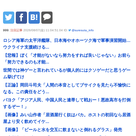
999:
注目記事
2026/08/07(金) 11:04:51.04 ID:
@suresuta_info
ロシア海軍の太平洋艦隊、日本海やオホーツク海で軍事演習開始…
ウクライナ支援続ける...
【悲報】ぼく「才能がないなら努力をすれば良いじゃない」お前ら
「努力できるのも才能...
世間では神ゲーと言われているが個人的にはクソゲーだと思うゲー
ム挙げてけ
【正論】岡田斗司夫「人間の本音としてブサイクを見たら不愉快に
なる。この責任をどう...
パヨク「アジア人民、中国人民と連帯して戦おー！悪政高市を打倒
するぞー！」
【画像】みい山作者「居酒屋行く奴はバカ。ホストの初回なら居酒
屋より安く飲めてイケ...
【画像】「ビールと水を交互に飲まないと倒れるグラス」発売