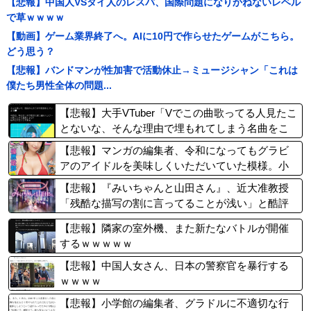
【悲報】中国人VSタイ人のレスバ、国際問題になりかねないレベル
で草ｗｗｗｗ
【動画】ゲーム業界終了へ。AIに10円で作らせたゲームがこちら。
どう思う？
【悲報】バンドマンが性加害で活動休止→ミュージシャン「これは
僕たち男性全体の問題...
【悲報】大手VTuber「Vでこの曲歌ってる人見たこ
とないな、そんな理由で埋もれてしまう名曲をこ
の世から無くしたい」→何様だと大炎上
【悲報】マンガの編集者、令和になってもグラビ
アのアイドルを美味しくいただいていた模様。小
学館第三者委員会が公表
【悲報】『みいちゃんと山田さん』、近大准教授
「残酷な描写の割に言ってることが浅い」と酷評
され、アニメ化を反対されてしまう……
【悲報】隣家の室外機、また新たなバトルが開催
するｗｗｗｗｗ
【悲報】中国人女さん、日本の警察官を暴行する
ｗｗｗｗ
【悲報】小学館の編集者、グラドルに不適切な行