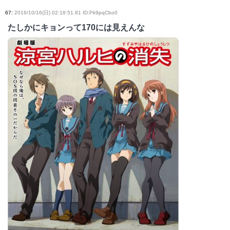
67
:
2016/10/16(日) 02:18:51.81 ID:Pk9pqCbo0
たしかにキョンって170には見えんな