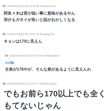
35
:
2016/10/16(日) 02:12:53.86 ID:lo6pnLe1d
阿良々木は背が低い事に意味があるやん
宗介もガタイが良いと話がおかしくなる
36
:
2016/10/16(日) 02:13:01.33 ID:xjdagCTta
キョンは170に見えん
43
:
2016/10/16(日) 02:14:47.56 ID:Pk9pqCbo0
>>36
古泉が178やが、そんな差があるように見えんわ
39
:
2016/10/16(日) 02:13:27.17 ID:EhE1zQuId
でもお前ら170以上でも全く
もてないじゃん