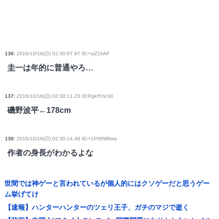
136
:
2016/10/16(日) 02:30:07.97 ID:+yiZ1frAF
圭一は年的に普通やろ…
137
:
2016/10/16(日) 02:30:11.23 ID:Pgk/5YeS0
磯野波平←178cm
139
:
2016/10/16(日) 02:30:14.48 ID:+1P08W8wa
作者の身長がわかるよな
世間では神ゲーと言われているが個人的にはクソゲーだと思うゲー
ム挙げてけ
【速報】ハンターハンターのツェリ王子、ガチのマジで逝く