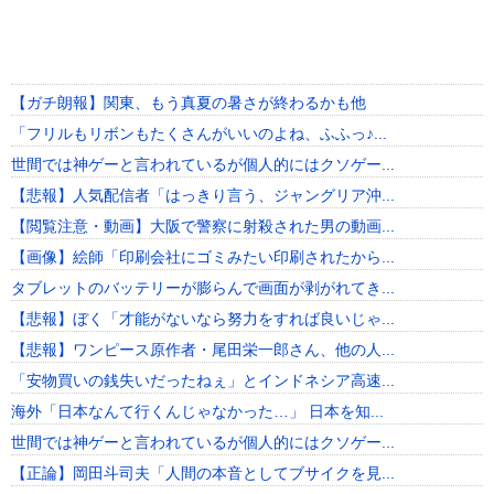
【ガチ朗報】関東、もう真夏の暑さが終わるかも他
「フリルもリボンもたくさんがいいのよね、ふふっ♪...
世間では神ゲーと言われているが個人的にはクソゲー...
【悲報】人気配信者「はっきり言う、ジャングリア沖...
【閲覧注意・動画】大阪で警察に射殺された男の動画...
【画像】絵師「印刷会社にゴミみたい印刷されたから...
タブレットのバッテリーが膨らんで画面が剥がれてき...
【悲報】ぼく「才能がないなら努力をすれば良いじゃ...
【悲報】ワンピース原作者・尾田栄一郎さん、他の人...
「安物買いの銭失いだったねぇ」とインドネシア高速...
海外「日本なんて行くんじゃなかった…」 日本を知...
世間では神ゲーと言われているが個人的にはクソゲー...
【正論】岡田斗司夫「人間の本音としてブサイクを見...