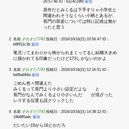
20:57:46
ID：61c4c2df9
返信
原作だとみくるは下手すりゃ小学生と
間違われそうなくらい小柄とあるが、‌
長門の容姿については特に記述は無か
ったと思う
名前:
すれすた7743
投稿日：2016/10/16(日) 10:56:47
ID：
b8f911c3b
返信
竜児ってまわりから怖がられまくってるし結構大きめ
に描かれてる印象だったけど173しかないのかよ
名前:
すれすた7743
投稿日：2016/10/16(日) 12:16:51
ID：
bd4fa684a
返信
ごめん色々間違えた‌
みくるって長門より小さい設定だよな と‌
長門がなんでみくるより小さいんだ が混ざった‌
レスする位置も誤クリックした
名前:
すれすた7743
投稿日：2016/10/16(日) 14:38:12
ID：
19b885adc
返信
だいたい15から16とかだろ‌