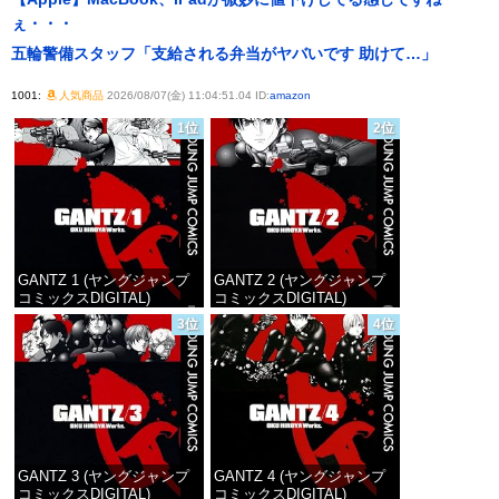
ぇ・・・
五輪警備スタッフ「支給される弁当がヤバいです 助けて…」
1001:
人気商品
2026/08/07(金) 11:04:51.04 ID:
amazon
1位
2位
GANTZ 1 (ヤングジャンプ
GANTZ 2 (ヤングジャンプ
コミックスDIGITAL)
コミックスDIGITAL)
3位
4位
価格：¥100
価格：¥100
GANTZ 3 (ヤングジャンプ
GANTZ 4 (ヤングジャンプ
コミックスDIGITAL)
コミックスDIGITAL)