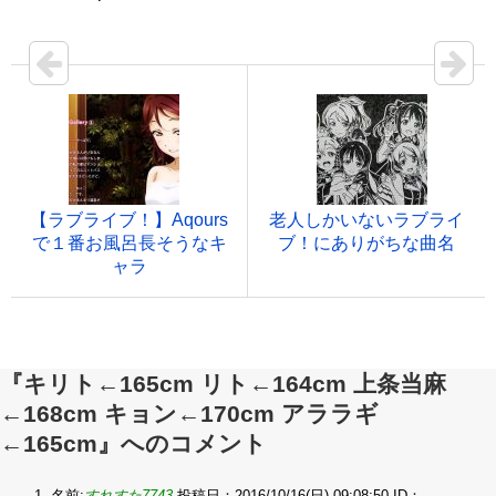
【ラブライブ！】Aqours
老人しかいないラブライ
で１番お風呂長そうなキ
ブ！にありがちな曲名
ャラ
『キリト←165cm リト←164cm 上条当麻
←168cm キョン←170cm アララギ
←165cm』へのコメント
名前:
すれすた7743
投稿日：2016/10/16(日) 09:08:50
ID：