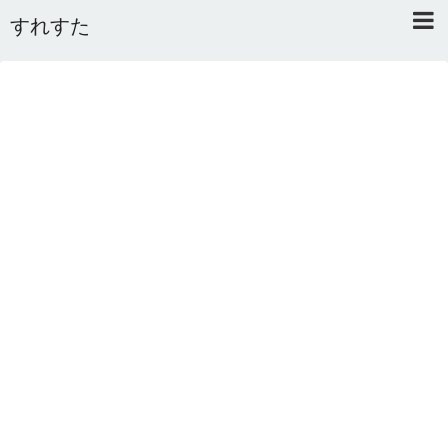
すれすた
Home
About
Link
Mail
RSS
オワタあんてな私用 ＼(^o^)／
5ちゃんねるまとめのまとめ
2ちゃんねるまとめのまとめ
まとめサイト速報＋