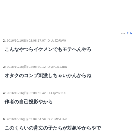
via:
2ch
2
:
2016/10/16(日) 02:08:17.07 ID:UeJZrRWl0
こんなやつらイケメンでもモテへんやろ
3
:
2016/10/16(日) 02:08:30.12 ID:ycADLJ3Ba
オタクのコンプ刺激しちゃいかんからね
4
:
2016/10/16(日) 02:08:52.42 ID:4TpYs3tU0
作者の自己投影やから
6
:
2016/10/16(日) 02:09:04.59 ID:YbMCrLUz0
このくらいの背丈の子たちが対象やからやで