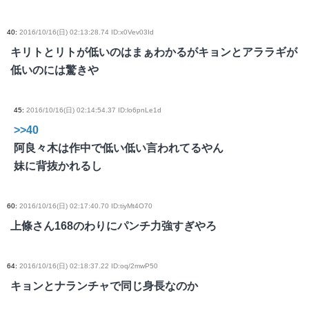
40
:
2016/10/16(日) 02:13:28.74 ID:x0Vev03Id
キリトとリトが低いのはまぁわかるがキョンとアララギが
低いのには驚きや
45
:
2016/10/16(日) 02:14:54.37 ID:lo6pnLe1d
>>40
阿良々木は作中で低い低い言われてるやん
妹に背抜かれるし
60
:
2016/10/16(日) 02:17:40.70 ID:tiyMt4O70
上條さん168のわりにパンチ力強すぎやろ
64
:
2016/10/16(日) 02:18:37.22 ID:oq/2mwP50
キョンとナランチャで同じ身長なのか