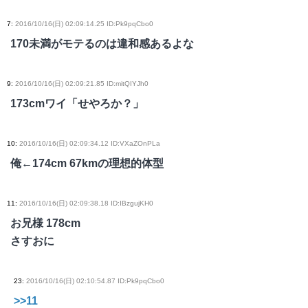
7
:
2016/10/16(日) 02:09:14.25 ID:Pk9pqCbo0
170未満がモテるのは違和感あるよな
9
:
2016/10/16(日) 02:09:21.85 ID:mitQIYJh0
173cmワイ「せやろか？」
10
:
2016/10/16(日) 02:09:34.12 ID:VXaZOnPLa
俺←174cm 67kmの理想的体型
11
:
2016/10/16(日) 02:09:38.18 ID:IBzgujKH0
お兄様 178cm
さすおに
23
:
2016/10/16(日) 02:10:54.87 ID:Pk9pqCbo0
>>11