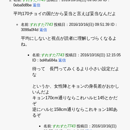
0eba8d8be
返信
平均170チョイの国だから妥当と言えば妥当なんだよ
名前:
すれすた7743
投稿日：2016/10/16(日) 09:51:39
ID：
3099a0f4d
返信
平均にしないと視点が読者に理解しづらくなるよ
ね。
名前:
すれすた7743
投稿日：2016/10/16(日) 12:15:05
ID：bd4fa684a
返信
待って 長門ってみくるより小さい設定だよ
な‌
というか、女性陣とキョンの身長差がおかし
いんだよ‌
キョン170cm通りならこれハルヒ145とかだ
ぞ‌
逆にハルヒ158cm通りならこれキョン180あ
るぞ
名前:
すれすた7743
投稿日：2016/10/16(日)