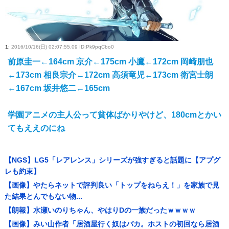
1
:
2016/10/16(日) 02:07:55.09 ID:Pk9pqCbo0
前原圭一←164cm 京介←175cm 小鷹←172cm 岡崎朋也
←173cm 相良宗介←172cm 高須竜児←173cm 衛宮士朗
←167cm 坂井悠二←165cm
学園アニメの主人公って貧体ばかりやけど、180cmとかい
てもええのにね
【NGS】LG5「レアレンス」シリーズが強すぎると話題に【アプグ
レも約束】
【画像】やたらネットで評判良い「トップをねらえ！」を家族で見
た結果とんでもない物...
【朗報】水瀬いのりちゃん、やはりDの一族だったｗｗｗｗ
【画像】みい山作者「居酒屋行く奴はバカ。ホストの初回なら居酒