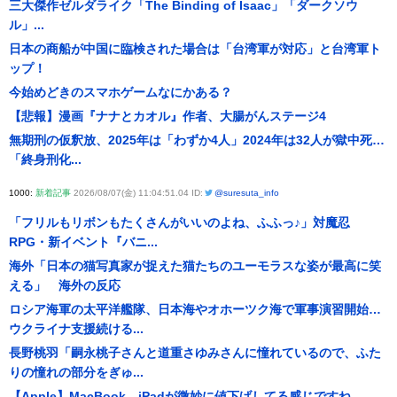
三大傑作ゼルダライク「The Binding of Isaac」「ダークソウ
ル」...
日本の商船が中国に臨検された場合は「台湾軍が対応」と台湾軍ト
ップ！
今始めどきのスマホゲームなにかある？
【悲報】漫画『ナナとカオル』作者、大腸がんステージ4
無期刑の仮釈放、2025年は「わずか4人」2024年は32人が獄中死…
「終身刑化...
1000:
新着記事
2026/08/07(金) 11:04:51.04 ID:
@suresuta_info
「フリルもリボンもたくさんがいいのよね、ふふっ♪」対魔忍
RPG・新イベント『バニ...
海外「日本の猫写真家が捉えた猫たちのユーモラスな姿が最高に笑
える」 海外の反応
ロシア海軍の太平洋艦隊、日本海やオホーツク海で軍事演習開始…
ウクライナ支援続ける...
長野桃羽「嗣永桃子さんと道重さゆみさんに憧れているので、ふた
りの憧れの部分をぎゅ...
【Apple】MacBook、iPadが微妙に値下げしてる感じですね