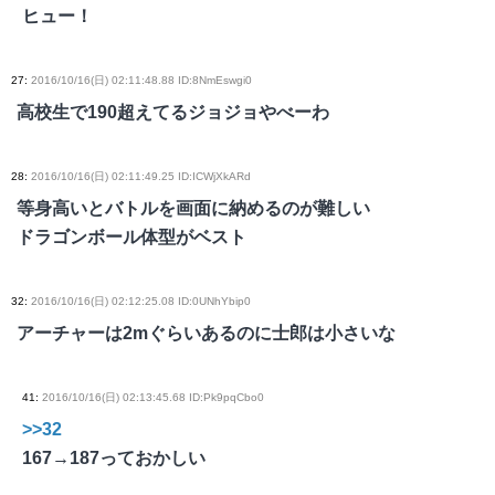
ヒュー！
27
:
2016/10/16(日) 02:11:48.88 ID:8NmEswgi0
高校生で190超えてるジョジョやべーわ
28
:
2016/10/16(日) 02:11:49.25 ID:ICWjXkARd
等身高いとバトルを画面に納めるのが難しい
ドラゴンボール体型がベスト
32
:
2016/10/16(日) 02:12:25.08 ID:0UNhYbip0
アーチャーは2mぐらいあるのに士郎は小さいな
41
:
2016/10/16(日) 02:13:45.68 ID:Pk9pqCbo0
>>32
167→187っておかしい