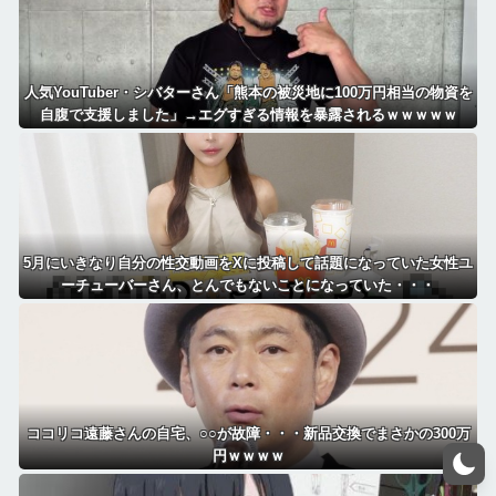
人気YouTuber・シバターさん「熊本の被災地に100万円相当の物資を
自腹で支援しました」→エグすぎる情報を暴露されるｗｗｗｗｗ
5月にいきなり自分の性交動画をXに投稿して話題になっていた女性ユ
ーチューバーさん、とんでもないことになっていた・・・
ココリコ遠藤さんの自宅、○○が故障・・・新品交換でまさかの300万
円ｗｗｗｗ