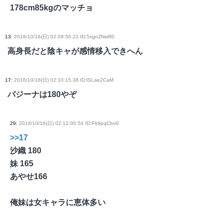
178cm85kgのマッチョ
13
:
2016/10/16(日) 02:09:50.22 ID:5xgnZNwR0
高身長だと陰キャが感情移入できへん
17
:
2016/10/16(日) 02:10:15.38 ID:lSLae2CaM
バジーナは180やぞ
29
:
2016/10/16(日) 02:12:00.54 ID:Pk9pqCbo0
>>17
沙織 180
妹 165
あやせ166
俺妹は女キャラに恵体多い