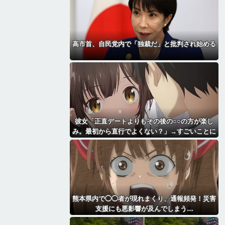
高市首、自民党内で「独裁だ」と批判され始める
彼女「正直デートよりもその後の○○の方が楽し
み。最初から直行でよくない？」→すごいことに
なる・・・・・・
熊本県内で◯◯者が現れまくり、通報頻発！災害
支援にも悪影響が及んでしまう…