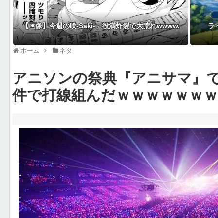
【画像】今週の咲-Saki-、役満炸裂で大荒れwwww.
ラ
ホーム
ネタ
アニソンの祭典『アニサマ』
件で打線組んだｗｗｗｗｗｗｗ