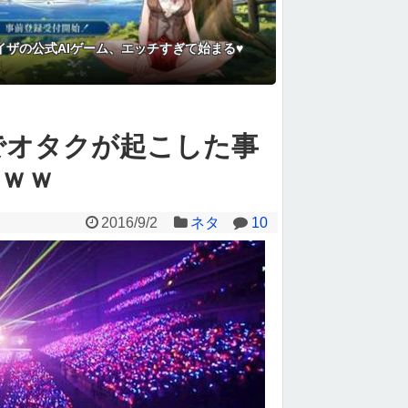
イザの公式AIゲーム、エッチすぎて始まる♥
でオタクが起こした事
ｗｗ
2016/9/2
ネタ
10