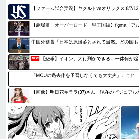
『ほの暮しの庭』Switch2版 21,965本...
「人間と
【ファーム試合実況】ヤクルトvsオリックス 8/7/12:
【Liella!】「始まりは君の空」をライブで見...
【悲報】
ごつ盛り焼きそばとかいう年１くらいで無性に食いた...
【伝説の
【劇場版「オーバーロード」聖王国編】figma「
【悲報】元フジテレビ渡邊渚さん、『地獄』に逆戻り...
【画像】
中国外務省「日本は原爆落とされて当然。どの国も
【悲報】イオン、大行列ができる…一体何が起
NEW
「MCUの過去作を予習しなくても大丈夫」←これ
【画像】明日花キララ(37)さん、現在のビジュア