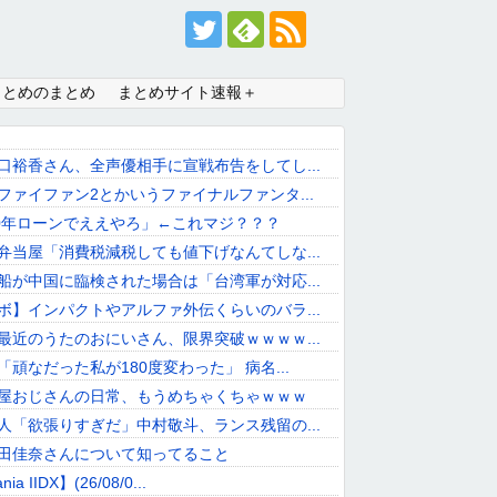
まとめのまとめ
まとめサイト速報＋
口裕香さん、全声優相手に宣戦布告をしてし...
ファイファン2とかいうファイナルファンタ...
50年ローンでええやろ」←これマジ？？？
弁当屋「消費税減税しても値下げなんてしな...
船が中国に臨検された場合は「台湾軍が対応...
ボ】インパクトやアルファ外伝くらいのバラ...
最近のうたのおにいさん、限界突破ｗｗｗｗ...
「頑なだった私が180度変わった」 病名...
屋おじさんの日常、もうめちゃくちゃｗｗｗ
人「欲張りすぎだ」中村敬斗、ランス残留の...
田佳奈さんについて知ってること
ia IIDX】(26/08/0...