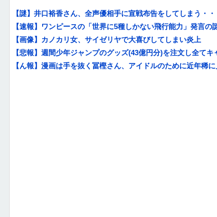
【謎】井口裕香さん、全声優相手に宣戦布告をしてしまう・・
【速報】ワンピースの「世界に5種しかない飛行能力」発言の謎が
【画像】カノカリ女、サイゼリヤで大喜びしてしまい炎上
【悲報】週間少年ジャンプのグッズ(43億円分)を注文し全てキャ
【ん報】漫画は手を抜く冨樫さん、アイドルのために近年稀に見