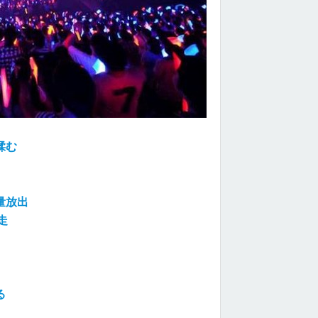
揉む
量放出
走
る