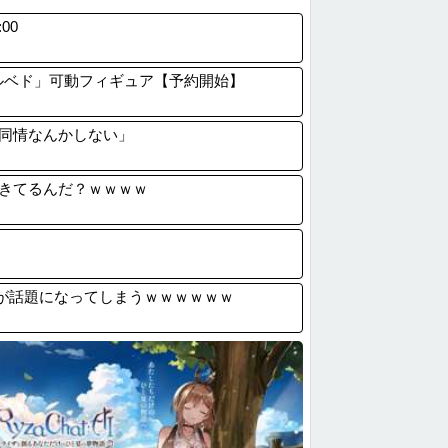
獣人が共存する社会」を描いた深夜アニメに...
00
弁当屋「消費税減税しても値下げなんてしな...
勇者ダ・ガーン】THE合体「ランドバイソ...
アルベド」可動フィギュア【予約開始】
日産が社運をかけて発売するSUVがこちら...
同情なんかしない」
きてるんだ？ｗｗｗｗ
ルが話題になってしまうｗｗｗｗｗｗ