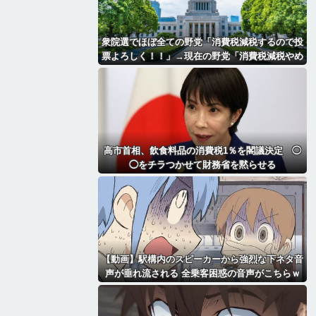
衆院選でほぼ全ての野党「消費税減税するので投
票よろしく！！」→現在の野党「消費税減税やめ
ろ！！財源はどうするんだ！！」
高市首相、飲食料品の消費税1％を閣議決定 ◯
◯をチラつかせて財務省を黙らせる
【動画】駅構内のスピーカーから強烈な下ネタ音
声が垂れ流される 全乗客困惑の音声がこちらｗ
ｗｗｗｗｗ