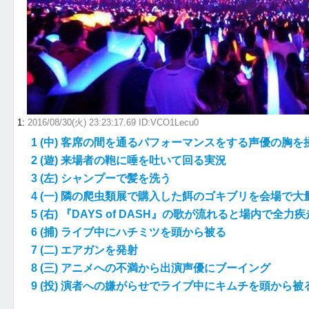
1
:
2016/08/30(火) 23:23:17.69 ID:VCO1Lecu0
1 (中) 客席の間を通るパフォーマンスをする声優の胸を
2 (遊) 来場者の鞄に唾を吐いて回る実況
3 (左) シャンプーで髪を洗う
4 (一) 隣の爬虫類展で購入した餌のゴキブリを会場で大
5 (右) 『DAYS of DASH』の歌が流れると場内で全力疾
6 (捕) ライブ中にハチミツを頭から被る
7 (二) エアガンを発射
8 (三) アニメへの不満から出演声優にブーイング
9 (投) 演者への嫌がらせでライブ中にキムチを頭から被