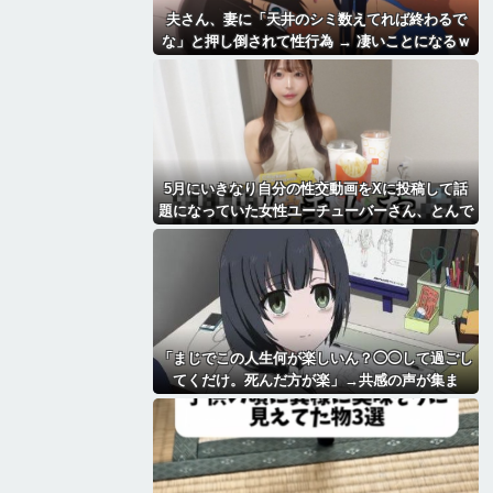
夫さん、妻に「天井のシミ数えてれば終わるで
な」と押し倒されて性行為 → 凄いことになるｗ
ｗｗｗｗ
5月にいきなり自分の性交動画をXに投稿して話
題になっていた女性ユーチューバーさん、とんで
もないことになっていた・・・
「まじでこの人生何が楽しいん？◯◯して過ごし
てくだけ。死んだ方が楽」→共感の声が集ま
る・・