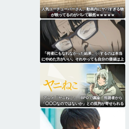
人気ユーチューバーさん、動画内にヤバすぎる物
が映ってるのがバレて騒然ｗｗｗｗｗ
「何者にもなれなかった結果、○○するのは本当
にやめた方がいい。それやっても自分の価値は上
がらない」→各界隈に突き刺さってしまう
アニメ「ヤニねこ」、BPOで議論 視聴者から
「◯◯◯なのではないか」との批判が寄せられる