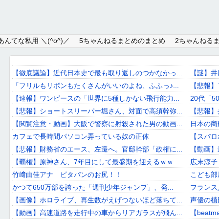
Home
んてな私用 ＼(^o^)／
5ちゃんねるまとめのまとめ
2ちゃんねる
About
Link
【徹底議論】近代日本史で最も取り返しのつかなかっ...
【謎】井
「フリルもリボンもたくさんがいいのよね、ふふっ♪...
【悲報】
Mail
【速報】ワンピースの「世界に5種しかない飛行能力...
20代「
RSS
【悲報】ショートスリーパー堀さん、対面で高須幹弥...
【悲報】
【閲覧注意・動画】大阪で警察に射殺された男の動画...
日本の商
オワタあんてな私用 ＼(^o^)／
カフェで長時間パソコン弄っている奴の正体
【スパロ
【悲報】財務省のエース、左遷へ。官邸幹部「政権に...
【動画】
5ちゃんねるまとめのまとめ
【覇権】原神さん、7年目にして最盛期を迎えるｗｗ...
広末涼子
2ちゃんねるまとめのまとめ
竹﨑由佳アナ ピタパンのお尻！！
こども部
かつて650万部を誇った「週刊少年ジャンプ」、発...
フランス
まとめサイト速報＋
【画像】ホロライブ、再生数がえげつないほど落ちて...
声優の植
【動画】高速道路を走行中の車からリアガラスが飛ん...
【beatman