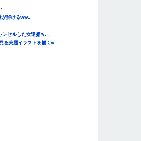
・
解けるww..
ンセルした女逮捕ｗ...
る美麗イラストを描くw...