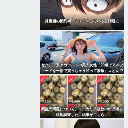
貧困層の節約術、ズレまくっていると話題に
セクシー系アカウントの美人女性「20歳でアルフ
ァードを一括で買っちゃう私って素敵」→とんで
もないものが映り込んでしまい、終わる
梨盗品問題について、メルカリ「複数の出品者を
現地調査した。結果がこちら」