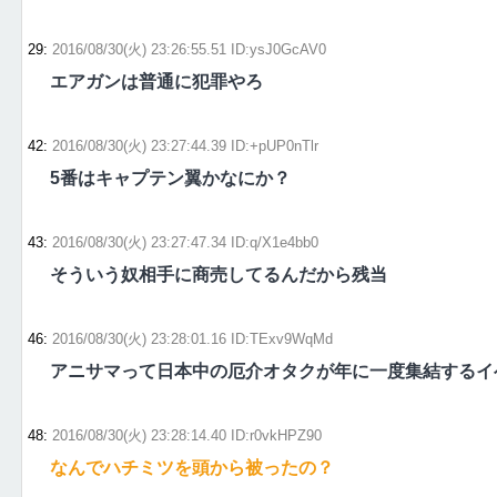
29
:
2016/08/30(火) 23:26:55.51 ID:ysJ0GcAV0
エアガンは普通に犯罪やろ
42
:
2016/08/30(火) 23:27:44.39 ID:+pUP0nTlr
5番はキャプテン翼かなにか？
43
:
2016/08/30(火) 23:27:47.34 ID:q/X1e4bb0
そういう奴相手に商売してるんだから残当
46
:
2016/08/30(火) 23:28:01.16 ID:TExv9WqMd
アニサマって日本中の厄介オタクが年に一度集結するイ
48
:
2016/08/30(火) 23:28:14.40 ID:r0vkHPZ90
なんでハチミツを頭から被ったの？