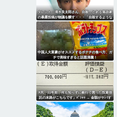
タレント・清水良太郎さん、自殺→とある落語家
の暴露投稿が物議を醸す・・・「自殺するような
奴に◯◯されたんだね俺は」
中国人大富豪がオススメするポテチの食べ方、ガ
チで美味すぎると話題沸騰！
X民「11年前、何も知らずに銀行で買った投資信
託の末路がこちらです」ﾊﾟｼｬｯ → 金額がヤバす
ぎるｗｗｗｗｗｗ