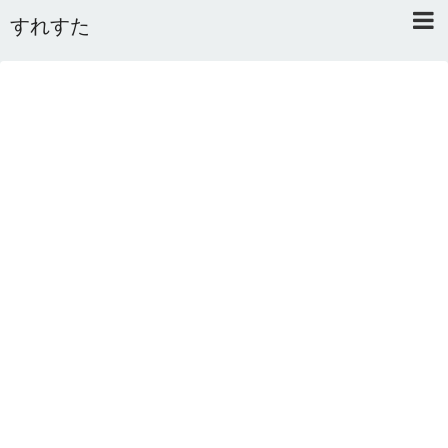
すれすた
Home
About
Link
Mail
RSS
オワタあんてな私用 ＼(^o^)／
5ちゃんねるまとめのまとめ
2ちゃんねるまとめのまとめ
まとめサイト速報＋