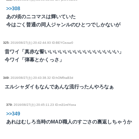
>>308
あの頃のニコマスは輝いていた
今はごく普通の同人ジャンルのひとつでしかないが
325
:
2016/08/27(土) 20:42:44.93 ID:BEYCezaz0
昔ワイ「真赤な誓いいいいいいいいいいいいいいい」
今ワイ「弾幕とかくっさ」
349
:
2016/08/27(土) 20:43:38.32 ID:hOM5taB3d
エルシャダイもなんであんな流行ったんやろなぁ
379
:
2016/08/27(土) 20:45:11.23 ID:m31mIYoea
>>349
あれはむしろ当時のMAD職人のすごさの裏返しちゃうか