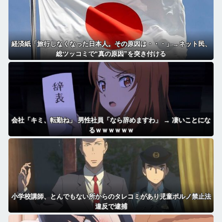
経済紙「旅行しなくなった日本人。その原因は・・・」→ネット民、
総ツッコミで“真の原因”を突き付ける
会社「キミ、転勤ね」 男性社員「なら辞めますわ」 → 凄いことにな
るｗｗｗｗｗｗ
小学校講師、とんでもない所からのタレコミがあり児童ポルノ禁止法
違反で逮捕