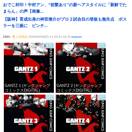
おでこ封印！中村アン、“前髪あり”の新ヘアスタイルに「新鮮でた
まらん」の声【画像...
【阪神】育成出身の神宮僚介がプロ２試合目の登板も無失点 ボス
ラーを三振に ピンチ...
1001:
人気商品
2026/08/09(日) 11:04:51.04 ID:
amazon
1位
2位
GANTZ 1 (ヤングジャンプ
GANTZ 2 (ヤングジャンプ
コミックスDIGITAL)
コミックスDIGITAL)
3位
4位
価格：¥100
価格：¥100