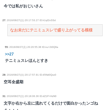
今では私がおじいさん
27
:
2016/08/27(土) 20:17:53.27 ID:h1qf2nSSd
なお未だにテニミュスレで盛り上がってる模様
55
:
2016/08/27(土) 20:20:55.38 ID:nu+2t0Q9a
>>27
テニミュスレほんとすき
28
:
2016/08/27(土) 20:17:57.91 ID:45Nd0Qsx0
空耳全盛期
31
:
2016/08/27(土) 20:18:06.36 ID:dZ1P+HzN0
文字か右から左に流れてくるだけで面白かったンゴね
ぇ・・・