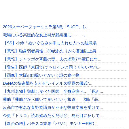
2026スーパーフォーミュラ第8戦「SUGO」決...
職場にいる高圧的な女上司が残業後に………。
【SS】小鈴「ぬいぐるみを手に入れた人への注意喚...
【悲報】独身弱者男性、30歳あたりから普通以上男...
【悲報】ジャンポケ斉藤の妻、夫の求刑7年翌日にウ...
【警告】医師「米国では”ヘロインと同じくらいヤバ...
【画像】大阪の肉吸いとかいう謎の食べ物
DeNAの快進撃を支える”レイノルズ提案の儀式”...
【九州名物】鶏刺し食べた医師、全身麻痺へ…「死ん...
蓮舫「蓮舫だから叩いて良いという報道」 X民「高...
反高市で有名な某野党議員が不正な投票支援を受けて...
今更「トリコ」読み始めたんだけど、見た目に反して...
【新台の噂】パチスロ業界「バジ4、モンキーRED...