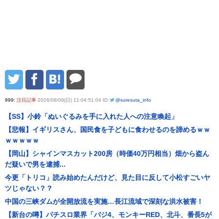
999:
注目記事
2026/08/09(日) 11:04:51.04 ID:
@suresuta_info
【SS】小鈴「ぬいぐるみを手に入れた人への注意喚起」
【悲報】イギリスさん、国民食を子どもに食わせるのを諦めるｗｗ
ｗｗｗｗｗ
【岡山】シャインマスカット200房（時価40万円相当）畑から盗ん
だ疑いで男を逮捕...
今更「トリコ」読み始めたんだけど、見た目に反して小松すごいヤ
ツじゃない？？
中国の三峡ダムが全開放流を実施…長江流域で深刻な洪水被害！
【新台の噂】パチスロ業界「バジ4、モンキーRED、北斗、番長5が