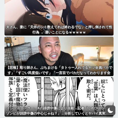
夫さん、妻に「天井のシミ数えてれば終わるでな」と押し倒されて性
行為 → 凄いことになるｗｗｗｗｗ
【悲報】彫り師さん、ぶちまける「タトゥー入れてるヤツ全員バカで
す」「すごい民度低いです」「一言目でバカだなってわかります全
員」
インフルエンサー、Xの誹謗中傷により自殺→記者「これ、インプレ
ゾンビが誹謗中傷の中心じゃね？」→分析していくとヤバイ真実が浮