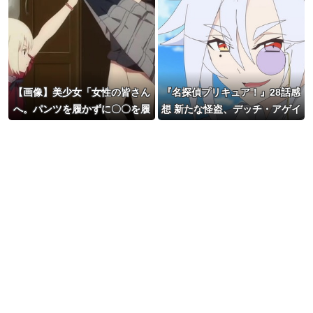
【画像】美少女「女性の皆さん
『名探偵プリキュア！』28話感
へ。パンツを履かずに〇〇を履
想 新たな怪盗、デッチ・アゲイ
いてみてください」
ン登場