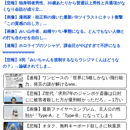
【悲報】独身弱者男性、30歳あたりから普通以上男性と共通項がな
くなり会話が成り立...
【画像】漫画家・桂正和の描いた最新パ0ツイラストにネット衝撃
「この質感の出し方」...
【画像】みい山作者、結構ヤバい事態になる。とんでもない人物と
の打ち合わせを自白し...
【速報】ホロライブのソシャゲ、課金圧がやばすぎて不評になる
wwwwwwwwww
【悲報】X民「みいちゃんを規制するならウシジマくんはどうな
の？」→論破されてしま...
【速報】ワンピースの「世界に5種しかない飛行能
力」発言の謎が解けるww..
【悲報】Z世代「求刑7年のジャンポケ斎藤は口封
じに被害者殺した方が量刑軽かっただろ」←1万い
いね
【画像】最新ファイヤーエンブレム、主人公の性
別が「Type-A」と「Type-B」になってしまう
【悲報】オタク、無料キーボード欲しさに秋葉原