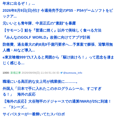
年末に出るぞ！」...
2026年8月9日(日)付け 今週発売予定のPS5・PS4ゲームソフトをピ
ックア...
元いいとも青年隊、中居正広の”素顔”を暴露
【サモーン】鮭を『普通に焼く』以外で美味しく食べる方法
『みんなのGOLF WORLD』改善に向けてアプデ計画
防衛費、過去最大の約8兆9千億円要求へ…予算案で膨張、迎撃用無
人機・AIなど導入...
e東京喰種999でLT入ると周囲から「駆け抜けろ！」って思念を凄ま
じく感じる…
1000:
新着記事
2026/08/09(日) 11:04:51.04 ID:
@suresuta_info
職場にいる高圧的な女上司が残業後に………。
外国人「日本で手に入れたこのホログラムシール、すごすぎ
る！」 海外の反応
【海外の反応】大谷翔平のドジャースでの通算fWARが25に到達！
→ 「3シーズ...
サイバスターが一番輝いてたスパロボ