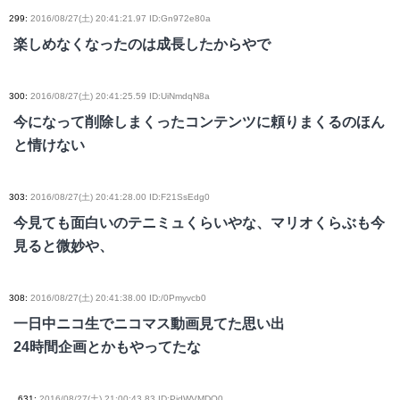
299
:
2016/08/27(土) 20:41:21.97 ID:Gn972e80a
楽しめなくなったのは成長したからやで
300
:
2016/08/27(土) 20:41:25.59 ID:UiNmdqN8a
今になって削除しまくったコンテンツに頼りまくるのほん
と情けない
303
:
2016/08/27(土) 20:41:28.00 ID:F21SsEdg0
今見ても面白いのテニミュくらいやな、マリオくらぶも今
見ると微妙や、
308
:
2016/08/27(土) 20:41:38.00 ID:/0Pmyvcb0
一日中ニコ生でニコマス動画見てた思い出
24時間企画とかもやってたな
631
:
2016/08/27(土) 21:00:43.83 ID:PjdWVMDO0