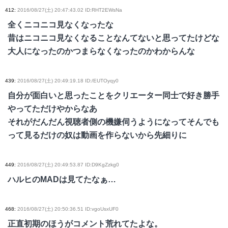
412
:
2016/08/27(土) 20:47:43.02 ID:RHT2EWsNa
全くニコニコ見なくなったな
昔はニコニコ見なくなることなんてないと思ってたけどな
大人になったのかつまらなくなったのかわからんな
439
:
2016/08/27(土) 20:49:19.18 ID:/EUTOyqy0
自分が面白いと思ったことをクリエーター同士で好き勝手
やってただけやからなあ
それがだんだん視聴者側の機嫌伺うようになってそんでも
って見るだけの奴は動画を作らないから先細りに
449
:
2016/08/27(土) 20:49:53.87 ID:D9KgZzkg0
ハルヒのMADは見てたなぁ…
468
:
2016/08/27(土) 20:50:36.51 ID:vgoUsxUF0
正直初期のほうがコメント荒れてたよな。