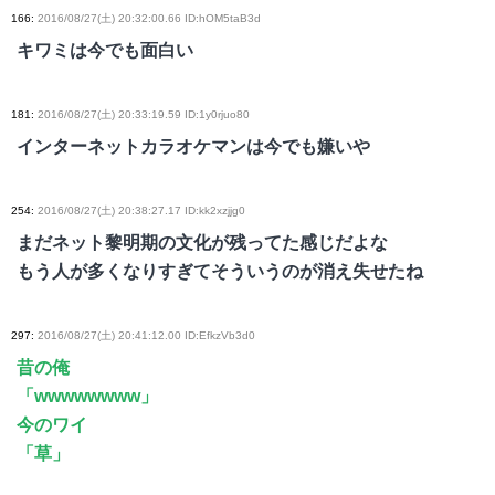
166
:
2016/08/27(土) 20:32:00.66 ID:hOM5taB3d
キワミは今でも面白い
181
:
2016/08/27(土) 20:33:19.59 ID:1y0rjuo80
インターネットカラオケマンは今でも嫌いや
254
:
2016/08/27(土) 20:38:27.17 ID:kk2xzjjg0
まだネット黎明期の文化が残ってた感じだよな
もう人が多くなりすぎてそういうのが消え失せたね
297
:
2016/08/27(土) 20:41:12.00 ID:EfkzVb3d0
昔の俺
「wwwwwwww」
今のワイ
「草」