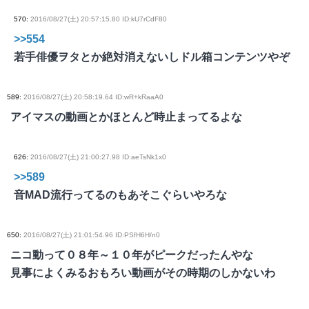
570
:
2016/08/27(土) 20:57:15.80 ID:kU7rCdF80
>>554
若手俳優ヲタとか絶対消えないしドル箱コンテンツやぞ
589
:
2016/08/27(土) 20:58:19.64 ID:wR+kRaaA0
アイマスの動画とかほとんど時止まってるよな
626
:
2016/08/27(土) 21:00:27.98 ID:aeTsNk1x0
>>589
音MAD流行ってるのもあそこぐらいやろな
650
:
2016/08/27(土) 21:01:54.96 ID:PSfH6H/n0
ニコ動って０８年～１０年がピークだったんやな
見事によくみるおもろい動画がその時期のしかないわ