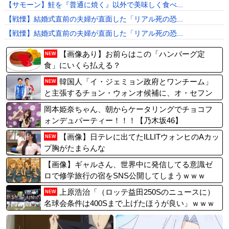
【サモーン】鮭を『普通に焼く』以外で美味しく食べ...
【戦慄】結婚式直前の夫婦が直面した「リアル死の恐...
【戦慄】結婚式直前の夫婦が直面した「リアル死の恐...
【画像あり】お前らはこの「ハンバーグ定
NEW
食」にいくら払える？
韓国人「イ・ジェミョン政府とワンチーム」
NEW
と主張するチョン・ウォンオ候補に、オ・セフン
候補は「最後の砦、ソウル」を訴える！
岡本姫奈ちゃん、朝からケータリングでチョコフ
ォンデュパーティー！！！【乃木坂46】
【画像】日テレに出てたILLITウォンヒのAカッ
NEW
プ胸がたまらんな
【画像】ギャルさん、世界中に発信してる意識ゼ
ロで修学旅行の宿をSNS公開してしまうｗｗｗ
【Pickup08082952】
上原浩治「（ロッテ益田250Sのニュースに）
NEW
名球会条件は400Sまで上げたほうが良い」ｗｗｗ
ｗｗｗｗｗ