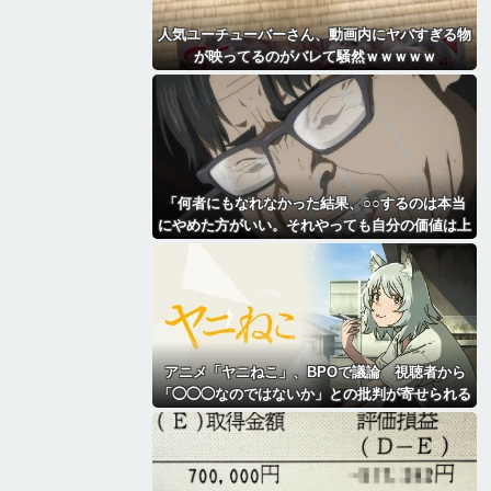
人気ユーチューバーさん、動画内にヤバすぎる物
が映ってるのがバレて騒然ｗｗｗｗｗ
「何者にもなれなかった結果、○○するのは本当
にやめた方がいい。それやっても自分の価値は上
がらない」→各界隈に突き刺さってしまう
アニメ「ヤニねこ」、BPOで議論 視聴者から
「◯◯◯なのではないか」との批判が寄せられる