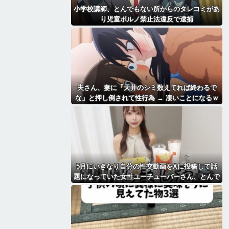
小学校講師、とんでもない所からのタレコミがあ
り児童ポルノ禁止法違反で逮捕
夫さん、妻に「天井のシミ数えてれば終わるで
な」と押し倒されて性行為 → 凄いことになるｗ
ｗｗｗｗ
5月にいきなり自分の性交動画をXに投稿して話
題になっていた女性ユーチューバーさん、とんで
もないことになっていた・・・