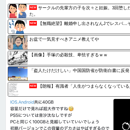
『ゼノブレイド ディフィニティブエディション N...
高校３年
サークルの先輩方の子を次々と妊娠。3回堕し
NEW
旅行ってただの消費型娯楽なのに、なんで有意義なイ...
【悲報】ベ
た。
【動画】逃げる判断はやっ！埼玉でスマホ運転のプリ...
【芸能】元
【無職絶望】離婚申し出されなんJでレスバ…
NEW
片頭痛持ちの会社員だけど質問ある？【市販薬・予兆...
【結果】
お盆で一気見すべきアニメ教えてや
【画像】手塚の必殺技、卑怯すぎるｗｗ
「盗人たけだけしい」中国国防省が防衛白書に反発
【朗報】有識者「人生がつまらなくなっている
NEW