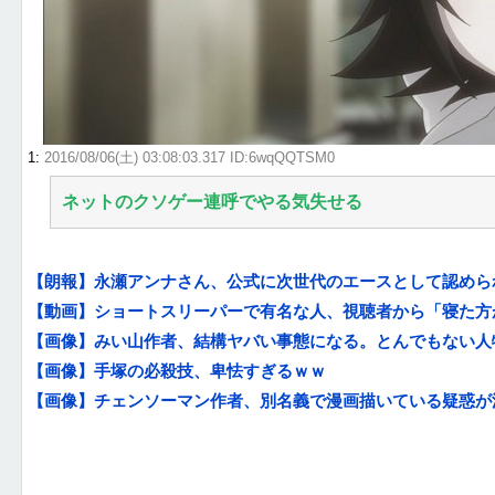
1
:
2016/08/06(土) 03:08:03.317 ID:6wqQQTSM0
ネットのクソゲー連呼でやる気失せる
【朗報】永瀬アンナさん、公式に次世代のエースとして認めら
【動画】ショートスリーパーで有名な人、視聴者から「寝た方
【画像】みい山作者、結構ヤバい事態になる。とんでもない人物
【画像】手塚の必殺技、卑怯すぎるｗｗ
【画像】チェンソーマン作者、別名義で漫画描いている疑惑が