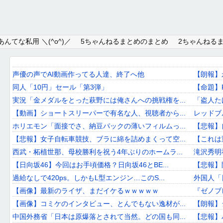
Home
んてな私用 ＼(^o^)／
5ちゃんねるまとめのまとめ
2ちゃんねる
About
Link
声優の声でAI動画作ってる人達、終了へ他
【朗報】
同人「10円」セール「第3弾」
【命題】
Mail
実況「金メダルをとった萩野には俺さんへの挑戦権を...
「盗人た
RSS
【動画】ショートスリーパーで有名な人、視聴者から...
レッドブ
ホリエモン「面接でさ、納豆パックの薄いフィルムっ...
【悲報】
オワタあんてな私用 ＼(^o^)／
【悲報】女子自転車競技、ブラに綿を詰めまくって空...
【これは
西武・柘植世那、母校勝利を祝う4年ぶりのホームラ...
滝沢秀明
5ちゃんねるまとめのまとめ
【日向坂46】今回はお手頃価格？日向坂46とBE...
【悲報】
2ちゃんねるまとめのまとめ
過給なしで420ps。しかもL型エンジン…このS...
外国人「
【画像】最新のライザ、まだイケるｗｗｗｗｗ
『ゼノブ
まとめサイト速報＋
【画像】コミケのインタビュー、とんでもない逸材が...
【朗報】
中国外務省「日本は原爆落とされて当然。どの国も同...
【悲報】