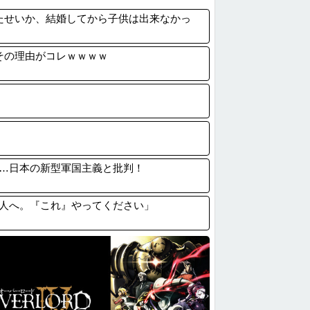
生の女です。家が嫌いすぎて家を出て現在養...
たせいか、結婚してから子供は出来なかっ
ンチプレス100キロ1回と懸垂10回っ...
EXILE・黒木啓司、妻・宮崎麗果被告...
その理由がコレｗｗｗｗ
ニューバランスはダサい！onは時代遅れ！...
…日本の新型軍国主義と批判！
人へ。『これ』やってください」