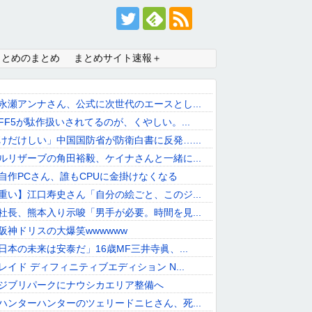
まとめのまとめ
まとめサイト速報＋
永瀬アンナさん、公式に次世代のエースとし...
FF5が駄作扱いされてるのが、くやしい。...
けだけしい」中国国防省が防衛白書に反発…...
ルリザーブの角田裕毅、ケイナさんと一緒に...
自作PCさん、誰もCPUに金掛けなくなる
重い】江口寿史さん「自分の絵ごと、このジ...
社長、熊本入り示唆「男手が必要。時間を見...
阪神ドリスの大爆笑wwwwww
日本の未来は安泰だ」16歳MF三井寺眞、...
レイド ディフィニティブエディション N...
ジブリパークにナウシカエリア整備へ
ハンターハンターのツェリードニヒさん、死...