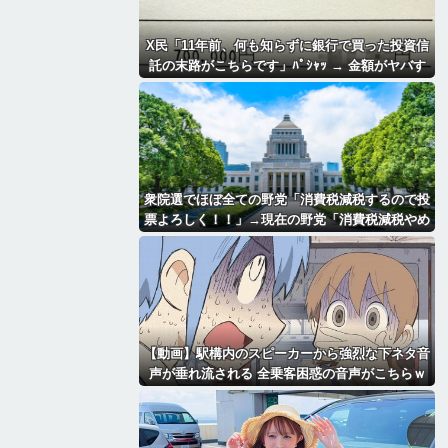
X民「11年前、何も知らずに銀行で買った投資信
託の末路がこちらです」ﾊﾟｼｬｯ → 金額がヤバす
ぎるｗｗｗｗｗｗ
衆院選でほぼ全ての野党「消費税減税するので投
票よろしく！！」→現在の野党「消費税減税やめ
ろ！！財源はどうするんだ！！」
【動画】駅構内のスピーカーから強烈な下ネタ音
声が垂れ流される 全乗客困惑の音声がこちらｗ
ｗｗｗｗｗ