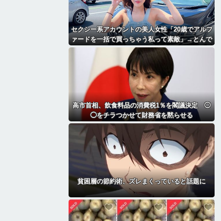
セクシー系アカウントの美人女性「20歳でアルフ
ァードを一括で買っちゃう私って素敵」→とんで
もないものが映り込んでしまい、終わる
高市首相、飲食料品の消費税1％を閣議決定 ◯
◯をチラつかせて財務省を黙らせる
貧困層の節約術、ズレまくっていると話題に