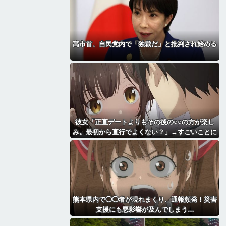
高市首、自民党内で「独裁だ」と批判され始める
彼女「正直デートよりもその後の○○の方が楽し
み。最初から直行でよくない？」→すごいことに
なる・・・・・・
熊本県内で◯◯者が現れまくり、通報頻発！災害
支援にも悪影響が及んでしまう…