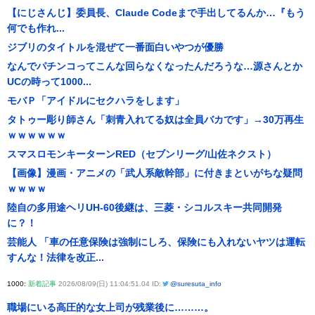
【にじさんじ】委員長、Claude Codeまで手出してるんか…『もう
何でも作れ...
ジブリのタイトルを混ぜて一番面白いやつが優勝
なんでパチンコってこんな回らなくなったんだろうな…源さんとか
UCの時って1000...
モバＰ「アイドルにセクハラをします」
タトゥー彫り師さん「刺青入れてる奴は全員バカです」→30万再生
ｗｗｗｗｗｗ
スマスロモンキーターンRED（セブンリーグ/山佐ネクスト）
【画像】漫画・アニメの「武人系敵幹部」に付きまといがちな疑問
ｗｗｗｗ
陸自の多用途ヘリUH-60後継は、三菱・シコルスキー共同開発
に？！
芸能人 「車の任意保険は強制にしろ、保険にも入れないヤツは運転
すんな！法律を改正...
1000:
新着記事
2026/08/09(日) 11:04:51.04 ID:
@suresuta_info
職場にいる高圧的な女上司が残業後に………。