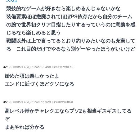
>>31
競技的なゲームが好きなら楽しめるんじゃないかな
装備要素ほぼ撤廃されてほぼPS依存だから自分のチーム
の腕で世界初クリア目指したりするっていうのに意義を感
じるなら楽しめると思う
戦闘以外は上で言ってるとおり釣りみたいなのも充実して
る これ目的だけでやるなら別ゲーやったほうがいいけど
32
:
2016/05/17(火) 21:45:33.458 ID:n+wPVbFh0
始めた頃は楽しかったよ
エンドに近づくほどクソになる
35
:
2016/05/17(火) 21:48:56.929 ID:C0VWCffK0
高レベル帯かチャレクエならプソ2も相当ギスギスしてる
ぞ
まあやれば分かる