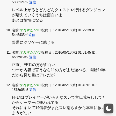
5858121d2
返信
レベル上がるとどんどんクエストや行けるダンジョン
が増えていくうちは面白いよ‌
あとは惰性になる
名前:
すれすた7743
投稿日：2016/05/18(水) 01:29:39
ID：
5ce5435ef
返信
普通にクソゲーに感じる
名前:
すれすた7743
投稿日：2016/05/18(水) 01:31:45
ID：
bb3b9c9a9
返信
正直、FF11の方が面白い‌
つーか内容で言うなら11の方がまだ遊べる、開始14年
だから見た目はアレだが
名前:
すれすた7743
投稿日：2016/05/18(水) 01:45:01
ID：
1578c05e5
返信
FF14はプレイヤーがいろんなスレで宣伝荒らししてた
からゲーマーに嫌われてる‌
それにキレて14信者がまたスレ荒らすから本当に救い
ようがない