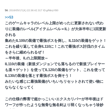
56
:
2016/05/17(火) 22:36:42.317 ID:gfNb/yYB0
>>53
このゲームキャラのレベル上限がめったに更新されない代わ
りに装備のレベル(アイテムレベル＝IL）が大体半年に1回更新
される
集めたIL100の装備で最強ボスを倒し、IL110の装備をゲット！
これを繰り返して全身IL110に！これで最強ボス討伐のタイム
をさらに縮められるぜ！
～半年後、ILの上限開放～
IL110の装備（新規ダンジョンでも落ちるので新規プレイヤー
も楽々ゲット）を使ってIL120の装備をゲット、これを使って
IL130の装備を落とす最強ボスを倒そう！
みたいな感じに最強装備がいちいちリセットされて使い物に
ならなくなってく
この仕様の弊害で超かっこいいエクスカリバーが半年後はド
ワーフが作ったような無骨な無名剣より弱くなっちゃう珍妙