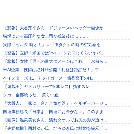
【悲報】大谷翔平さん、ドジャースのヘッダー画像か...
職場にいる高圧的な女上司が残業後に………。
実際『ゼルダ 時オカ』→『風タク』の時の空気感を...
【警告】医師「米国では”ヘロインと同じくらいヤバ...
【悲報】女性「男への最大ダメージはこれ」←お前ら...
米AI企業「技術は絶対非公開！利益は独占だ！」中...
ベイスターズ 11ー7 タイガース 筒香宮下のH...
【遊戯王】ヤドカリューで900レス目指すスレ
シカ「全部喰った」 祭り中止
「大阪人、一家に一台たこ焼き器」←ベルギーバージ...
国連事務総長「日本よ、国連にお金がない。このまま...
【画像】温泉美女さん、濡れタオルでお尻の形が透け...
【夫婦危機】西村ゆか氏、ひろゆき氏に離婚を提示「...