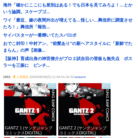
海外「確かにここにも差別はある！でも日本を見てみろよ！…とか
いう論調。スケープゴ...
ワイ「最近、嫁の夜間外出が増えてる…怪しい…興信所に調査させ
たろ！」興信所「報告...
サイバスターが一番輝いてたスパロボ
おでこ封印！中村アン、“前髪あり”の新ヘアスタイルに「新鮮でた
まらん」の声【画像...
【阪神】育成出身の神宮僚介がプロ２試合目の登板も無失点 ボス
ラーを三振に ピンチ...
1001:
人気商品
2026/08/09(日) 11:04:51.04 ID:
amazon
1位
2位
GANTZ 1 (ヤングジャンプ
GANTZ 2 (ヤングジャンプ
コミックスDIGITAL)
コミックスDIGITAL)