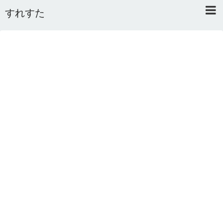
すれすた
Home
About
Link
Mail
RSS
オワタあんてな私用 ＼(^o^)／
5ちゃんねるまとめのまとめ
2ちゃんねるまとめのまとめ
まとめサイト速報＋