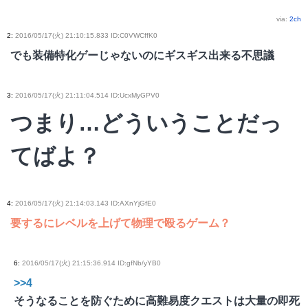
via:
2ch
2
:
2016/05/17(火) 21:10:15.833 ID:C0VWCffK0
でも装備特化ゲーじゃないのにギスギス出来る不思議
3
:
2016/05/17(火) 21:11:04.514 ID:UcxMyGPV0
つまり…どういうことだっ
てばよ？
4
:
2016/05/17(火) 21:14:03.143 ID:AXnYjGfE0
要するにレベルを上げて物理で殴るゲーム？
6
:
2016/05/17(火) 21:15:36.914 ID:gfNb/yYB0
>>4
そうなることを防ぐために高難易度クエストは大量の即死