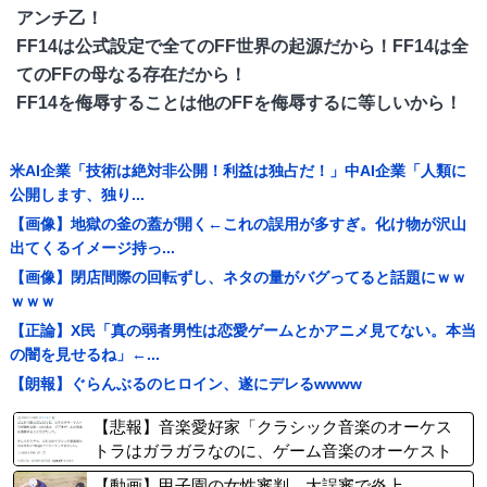
アンチ乙！
FF14は公式設定で全てのFF世界の起源だから！FF14は全
てのFFの母なる存在だから！
FF14を侮辱することは他のFFを侮辱するに等しいから！
米AI企業「技術は絶対非公開！利益は独占だ！」中AI企業「人類に
公開します、独り...
【画像】地獄の釜の蓋が開く←これの誤用が多すぎ。化け物が沢山
出てくるイメージ持っ...
【画像】閉店間際の回転ずし、ネタの量がバグってると話題にｗｗ
ｗｗｗ
【正論】X民「真の弱者男性は恋愛ゲームとかアニメ見てない。本当
の闇を見せるね」←...
【朗報】ぐらんぶるのヒロイン、遂にデレるwwww
【悲報】音楽愛好家「クラシック音楽のオーケス
トラはガラガラなのに、ゲーム音楽のオーケスト
ラは満員……本当にイライラする」
【動画】甲子園の女性審判、大誤審で炎上