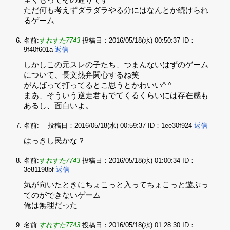
全くもってその通りです‌
ただ何も考えずダラダラやる分にはなんとか続けられ
るゲーム
名前:
すれすた7743
投稿日：2016/05/18(水) 00:50:37
ID：
9f40f601a
返信
しかしこの元スレの子たち、つまんないはずのゲーム
について、長文熱弁関心するね笑
がんばって打ってるとこ思うとかわいい^ ^
まあ、そういう逆走君もでてくるくらいには存在感も
あるし、面白いよ。
名前:
投稿日：2016/05/18(水) 00:59:37
ID：1ee30f924
返信
はっきし民かな？
名前:
すれすた7743
投稿日：2016/05/18(水) 01:00:34
ID：
3e81198bf
返信
気が向いたときにちょこっと入ってちょこっと遊ぶっ
てのができないゲーム‌
俺は無理だった
名前:
すれすた7743
投稿日：2016/05/18(水) 01:28:30
ID：