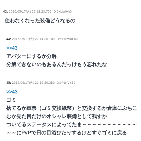
43
:
2016/05/17(火) 22:12:23.752 ID:0+bbr04r0
使わなくなった装備どうなるの
44
:
2016/05/17(火) 22:14:38.709 ID:n+wPVbFh0
>>43
アバターにするか分解
分解できないのもあるんだっけもう忘れたな
45
:
2016/05/17(火) 22:15:20.380 ID:gfNb/yYB0
>>43
ゴミ
捨てるか軍票（ゴミ交換紙幣）と交換するか倉庫にぶちこ
むか見た目だけのオシャレ装備として残すか
ついてるステータスによってたま～～～～～～～～～～～
～～にPvPで日の目浴びたりするけどすぐゴミに戻る