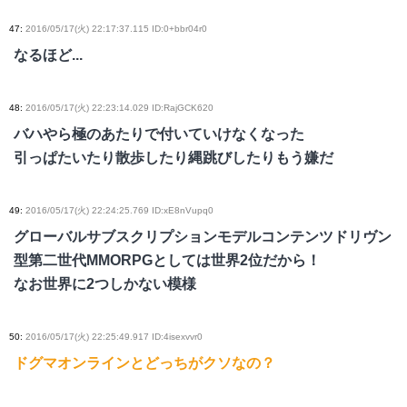
47
:
2016/05/17(火) 22:17:37.115 ID:0+bbr04r0
なるほど...
48
:
2016/05/17(火) 22:23:14.029 ID:RajGCK620
バハやら極のあたりで付いていけなくなった
引っぱたいたり散歩したり縄跳びしたりもう嫌だ
49
:
2016/05/17(火) 22:24:25.769 ID:xE8nVupq0
グローバルサブスクリプションモデルコンテンツドリヴン
型第二世代MMORPGとしては世界2位だから！
なお世界に2つしかない模様
50
:
2016/05/17(火) 22:25:49.917 ID:4isexvvr0
ドグマオンラインとどっちがクソなの？