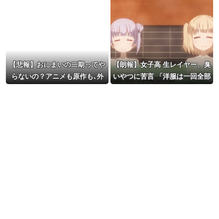
【悲報】おにまいの二期ってや
【朗報】女子高 生レイヤー、臭
らないの？アニメも原作も､外
いやつに苦言 「洋服は一回全部
人からも人気あったのに
熱湯につけよう！洗濯機はキッ
チンハイター薄めた水で一回ま
わそう！」