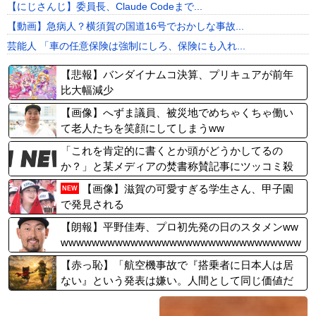
【にじさんじ】委員長、Claude Codeまで...
【動画】急病人？横須賀の国道16号でおかしな事故...
芸能人 「車の任意保険は強制にしろ、保険にも入れ...
【悲報】バンダイナムコ決算、プリキュアが前年
比大幅減少
【画像】へずま議員、被災地でめちゃくちゃ働い
て老人たちを笑顔にしてしまうww
「これを肯定的に書くとか頭がどうかしてるの
か？」と某メディアの焚書称賛記事にツッコミ殺
到、自分で本屋を作るとかそういう話かと思った
【画像】滋賀の可愛すぎる学生さん、甲子園
NEW
ら……
で発見される
【朗報】平野佳寿、プロ初先発の日のスタメンww
wwwwwwwwwwwwwwwwwwwwwwwwwwwwwww
wwwwwwwwwwwwwwwwwwww
【赤っ恥】「航空機事故で『搭乗者に日本人は居
ない』という発表は嫌い。人間として同じ価値だ
と思う」→ツッコミ殺到も「自分が気に入らない
と思った」とノーダメージアピール