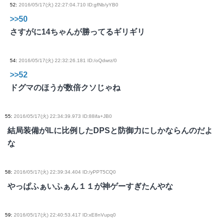
52
:
2016/05/17(火) 22:27:04.710 ID:gfNb/yYB0
>>50
さすがに14ちゃんが勝ってるギリギリ
54
:
2016/05/17(火) 22:32:26.181 ID:/oQdwrz/0
>>52
ドグマのほうが数倍クソじゃね
55
:
2016/05/17(火) 22:34:39.973 ID:88ifa+JB0
結局装備がILに比例したDPSと防御力にしかならんのだよ
な
58
:
2016/05/17(火) 22:39:34.404 ID:/yPPT5CQ0
やっぱふぁいふぁん１１が神ゲーすぎたんやな
59
:
2016/05/17(火) 22:40:53.417 ID:xE8nVupq0