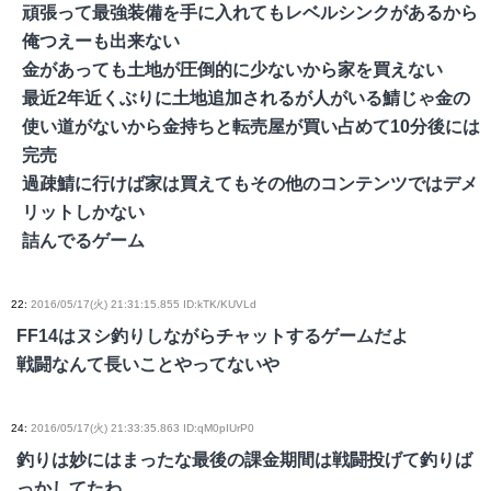
頑張って最強装備を手に入れてもレベルシンクがあるから
俺つえーも出来ない
金があっても土地が圧倒的に少ないから家を買えない
最近2年近くぶりに土地追加されるが人がいる鯖じゃ金の
使い道がないから金持ちと転売屋が買い占めて10分後には
完売
過疎鯖に行けば家は買えてもその他のコンテンツではデメ
リットしかない
詰んでるゲーム
22
:
2016/05/17(火) 21:31:15.855 ID:kTK/KUVLd
FF14はヌシ釣りしながらチャットするゲームだよ
戦闘なんて長いことやってないや
24
:
2016/05/17(火) 21:33:35.863 ID:qM0pIUrP0
釣りは妙にはまったな最後の課金期間は戦闘投げて釣りば
っかしてたわ