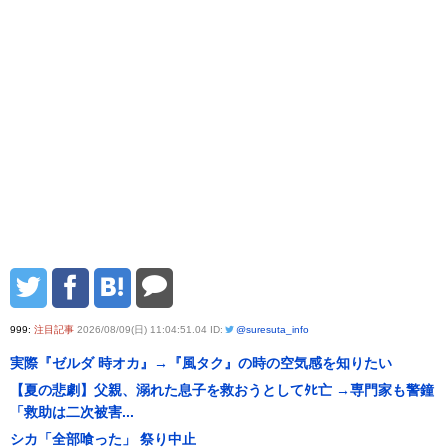
999:
注目記事
2026/08/09(日) 11:04:51.04 ID:
@suresuta_info
実際『ゼルダ 時オカ』→『風タク』の時の空気感を知りたい
【夏の悲劇】父親、溺れた息子を救おうとしてﾀﾋ亡 →専門家も警鐘
「救助は二次被害...
シカ「全部喰った」 祭り中止