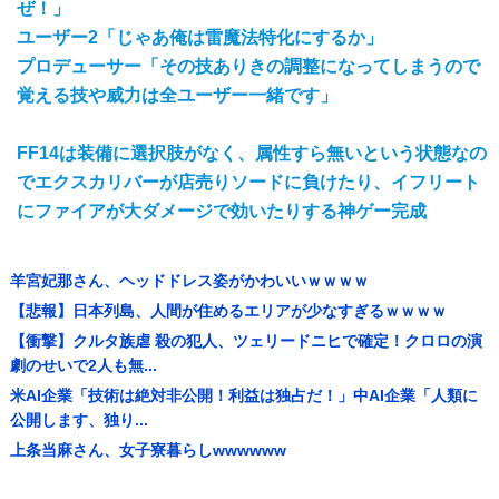
ぜ！」
ユーザー2「じゃあ俺は雷魔法特化にするか」
プロデューサー「その技ありきの調整になってしまうので
覚える技や威力は全ユーザー一緒です」
FF14は装備に選択肢がなく、属性すら無いという状態なの
でエクスカリバーが店売りソードに負けたり、イフリート
にファイアが大ダメージで効いたりする神ゲー完成
羊宮妃那さん、ヘッドドレス姿がかわいいｗｗｗｗ
【悲報】日本列島、人間が住めるエリアが少なすぎるｗｗｗｗ
【衝撃】クルタ族虐 殺の犯人、ツェリードニヒで確定！クロロの演
劇のせいで2人も無...
米AI企業「技術は絶対非公開！利益は独占だ！」中AI企業「人類に
公開します、独り...
上条当麻さん、女子寮暮らしwwwwww