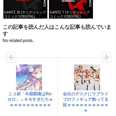
GANTZ 35 (ヤングジャンプ
GANTZ 7 (ヤングジャンプ
コミックスDIGITAL)
コミックスDIGITAL)
価格：¥100
価格：¥100
この記事を読んだ人はこんな記事も読んでいま
す
No related posts.
ニコ厨「今期覇権はRe:
会社のデスクにラブライ
ゼロ」←キモすぎだろｗ
ブのフィギュア飾ってる
ｗｗｗｗｗｗｗｗｗｗ
奴ｗｗｗｗｗｗｗｗｗｗ
ｗ