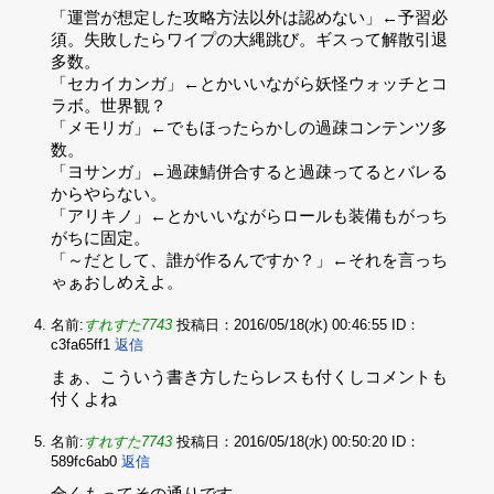
「運営が想定した攻略方法以外は認めない」←予習必
須。失敗したらワイプの大縄跳び。ギスって解散引退
多数。‌
「セカイカンガ」←とかいいながら妖怪ウォッチとコ
ラボ。世界観？‌
「メモリガ」←でもほったらかしの過疎コンテンツ多
数。‌
「ヨサンガ」←過疎鯖併合すると過疎ってるとバレる
からやらない。‌
「アリキノ」←とかいいながらロールも装備もがっち
がちに固定。‌
「～だとして、誰が作るんですか？」←それを言っち
ゃぁおしめえよ。
名前:
すれすた7743
投稿日：2016/05/18(水) 00:46:55
ID：
c3fa65ff1
返信
まぁ、こういう書き方したらレスも付くしコメントも
付くよね
名前:
すれすた7743
投稿日：2016/05/18(水) 00:50:20
ID：
589fc6ab0
返信