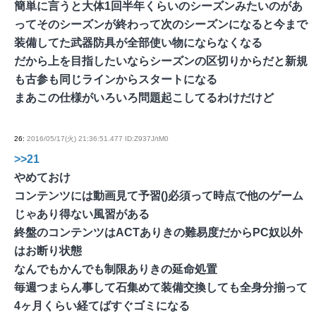
簡単に言うと大体1回半年くらいのシーズンみたいのがあ
ってそのシーズンが終わって次のシーズンになると今まで
装備してた武器防具が全部使い物にならなくなる
だから上を目指したいならシーズンの区切りからだと新規
も古参も同じラインからスタートになる
まあこの仕様がいろいろ問題起こしてるわけだけど
26
:
2016/05/17(火) 21:36:51.477 ID:Z937J/tM0
>>21
やめておけ
コンテンツには動画見て予習()必須って時点で他のゲーム
じゃあり得ない風習がある
終盤のコンテンツはACTありきの難易度だからPC奴以外
はお断り状態
なんでもかんでも制限ありきの延命処置
毎週つまらん事して石集めて装備交換しても全身分揃って
4ヶ月くらい経てばすぐゴミになる