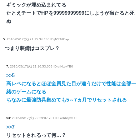
ギミックが埋め込まれてる
たとえチートでHPを99999999999にしようが当たると死
ぬ
5
:
2016/05/17(火) 21:15:34.436 ID:jNYT/fOxp
つまり装備はコスプレ？
7
:
2016/05/17(火) 21:16:53.059 ID:gfNb/yYB0
>>5
高レベになるとほぼ全員見た目が違うだけで性能は全部一
緒のゲームになる
ちなみに最強防具集めても5～7ヵ月でリセットされる
53
:
2016/05/17(火) 22:29:07.701 ID:YebbqswD0
>>7
リセットされるって何…？