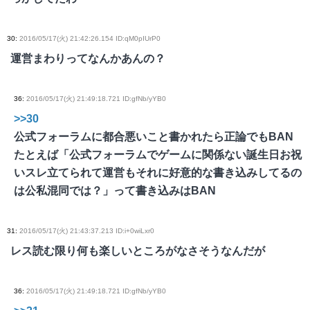
30
:
2016/05/17(火) 21:42:26.154 ID:qM0pIUrP0
運営まわりってなんかあんの？
36
:
2016/05/17(火) 21:49:18.721 ID:gfNb/yYB0
>>30
公式フォーラムに都合悪いこと書かれたら正論でもBAN
たとえば「公式フォーラムでゲームに関係ない誕生日お祝
いスレ立てられて運営もそれに好意的な書き込みしてるの
は公私混同では？」って書き込みはBAN
31
:
2016/05/17(火) 21:43:37.213 ID:i+0wiLxr0
レス読む限り何も楽しいところがなさそうなんだが
36
:
2016/05/17(火) 21:49:18.721 ID:gfNb/yYB0