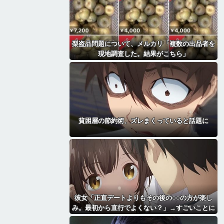
梨盗品問題について、メルカリ「複数の出品者を
現地調査した。結果がこちら」
貧困層の節約術、ズレまくっていると話題に
彼女「正直デートよりもその後の○○の方が楽し
み。最初から直行でよくない？」→すごいことに
なる・・・・・・