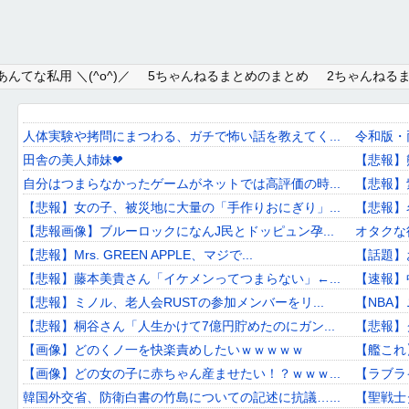
Home
んてな私用 ＼(^o^)／
5ちゃんねるまとめのまとめ
2ちゃんねる
About
Link
人体実験や拷問にまつわる、ガチで怖い話を教えてく...
令和版・
田舎の美人姉妹❤
【悲報】
Mail
自分はつまらなかったゲームがネットでは高評価の時...
【悲報】
RSS
【悲報】女の子、被災地に大量の「手作りおにぎり」...
【悲報】
【悲報画像】ブルーロックになんJ民とドッピュン孕...
オタクな
オワタあんてな私用 ＼(^o^)／
【悲報】Mrs. GREEN APPLE、マジで...
【話題】
【悲報】藤本美貴さん「イケメンってつまらない」←...
【速報】
5ちゃんねるまとめのまとめ
【悲報】ミノル、老人会RUSTの参加メンバーをリ...
【NBA
2ちゃんねるまとめのまとめ
【悲報】桐谷さん「人生かけて7億円貯めたのにガン...
【悲報】
【画像】どのくノ一を快楽責めしたいｗｗｗｗｗ
【艦これ
まとめサイト速報＋
【画像】どの女の子に赤ちゃん産ませたい！？ｗｗｗ...
【ラブラ
韓国外交省、防衛白書の竹島についての記述に抗議…...
【聖戦士