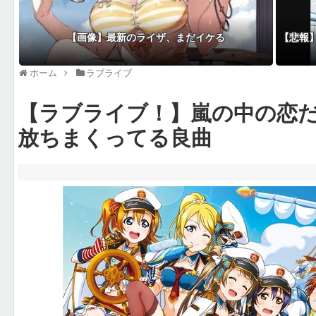
【画像】最新のライザ、まだイケる
【悲報
ホーム
ラブライブ
【ラブライブ！】嵐の中の恋
放ちまくってる良曲