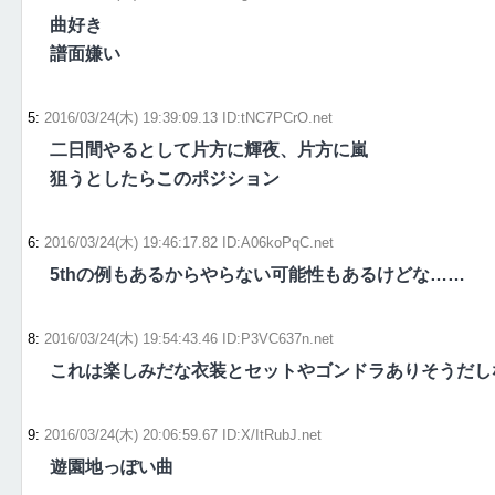
曲好き
譜面嫌い
5
:
2016/03/24(木) 19:39:09.13 ID:tNC7PCrO.net
二日間やるとして片方に輝夜、片方に嵐
狙うとしたらこのポジション
6
:
2016/03/24(木) 19:46:17.82 ID:A06koPqC.net
5thの例もあるからやらない可能性もあるけどな……
8
:
2016/03/24(木) 19:54:43.46 ID:P3VC637n.net
これは楽しみだな衣装とセットやゴンドラありそうだし
9
:
2016/03/24(木) 20:06:59.67 ID:X/ItRubJ.net
遊園地っぽい曲