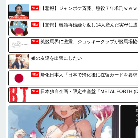
【画像】サンドウィッチマンのνガンダムの方ｗｗｗ...
【悲報】
【悲報】ジャンポケ斉藤、懲役７年求刑ｗｗｗ
NEW
「ガーデン大宮北（埼玉）」「ニューアサヒ府中四谷...
お台場っ
【悲報】天才「バジル、種まきから442日経ったら...
【画像】
【驚愕】離婚再婚繰り返し14人産んだ実母に
NEW
【悲報】天才「バジル、種まきから442日経ったら...
アメリカ
英競馬界に激震、ジョッキークラブが競馬場協
NEW
娘の友達を出禁にしたい
帰化日本人「日本で帰化後に在留カードを要求
NEW
日本独自企画・限定生産盤「METAL FORTH (DEL
NEW