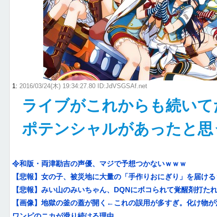
1
:
2016/03/24(木) 19:34:27.80 ID:JdVSGSAf.net
ライブがこれからも続いて
ポテンシャルがあったと思
令和版・両津勘吉の声優、マジで予想つかないｗｗｗ
【悲報】女の子、被災地に大量の「手作りおにぎり」を届ける
【悲報】みい山のみいちゃん、DQNにボコられて覚醒剤打た
【画像】地獄の釜の蓋が開く←これの誤用が多すぎ。化け物が沢
ワンピのニカが滑り続ける理由