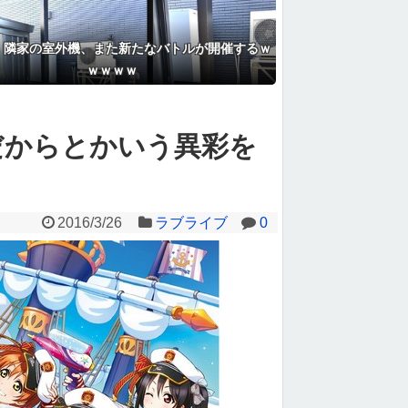
】隣家の室外機、また新たなバトルが開催するｗ
ｗｗｗｗ
だからとかいう異彩を
2016/3/26
ラブライブ
0