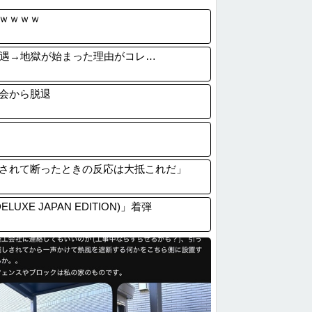
公立中学校の闇、可視化されるwwwwww...
ｗｗｗｗ
て昔ほど賑わってないよね
女性の男の品評会が辛辣すぎるｗｗｗｗｗ
遭遇→地獄が始まった理由がコレ…
「日本の円安ヤバくね？アジア経済に影響出...
会から脱退
されて断ったときの反応は大抵これだ」
UXE JAPAN EDITION)」着弾