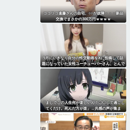
ココリコ遠藤さんの自宅、○○が故障・・・新品
交換でまさかの300万円ｗｗｗｗ
5月にいきなり自分の性交動画をXに投稿して話
題になっていた女性ユーチューバーさん、とんで
もないことになっていた・・・
「まじでこの人生何が楽しいん？◯◯して過ごし
てくだけ。死んだ方が楽」→共感の声が集ま
る・・