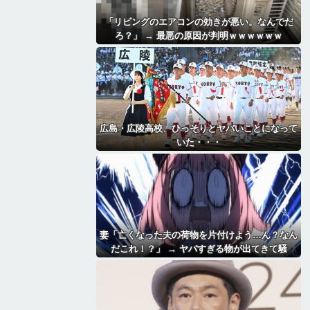
「リビングのエアコンの効きが悪い。なんでだ
ろ？」 → 最悪の原因が判明ｗｗｗｗｗｗ
広島・広陵高校、ひっそりとヤバいことになって
いた・・・
妻「亡くなった夫の荷物を片付けよう…ん？なん
だこれ！？」 → ヤバすぎる物が出てきて騒
然・・・