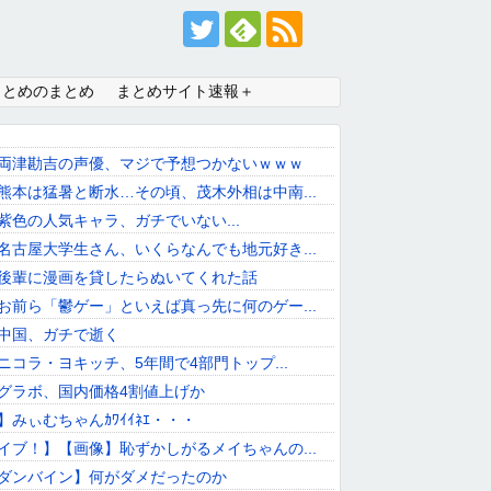
まとめのまとめ
まとめサイト速報＋
両津勘吉の声優、マジで予想つかないｗｗｗ
熊本は猛暑と断水…その頃、茂木外相は中南...
紫色の人気キャラ、ガチでいない...
名古屋大学生さん、いくらなんでも地元好き...
後輩に漫画を貸したらぬいてくれた話
お前ら「鬱ゲー」といえば真っ先に何のゲー...
中国、ガチで逝く
】ニコラ・ヨキッチ、5年間で4部門トップ...
グラボ、国内価格4割値上げか
】みぃむちゃんｶﾜｲｲﾈｴ・・・
イブ！】【画像】恥ずかしがるメイちゃんの...
ダンバイン】何がダメだったのか