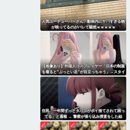
人気ユーチューバーさん、動画内にヤバすぎる物
が映ってるのがバレて騒然ｗｗｗｗｗ
【画像あり】外国人コスプレイヤー「日本の制服
を着ると”ぶっとい足”が目立っちゃう」→スタイ
ルが最高すぎて2.1万いいね「太もも好きにはた
まらん」「いいべ」
住民「一年間ずっとタバコがポイ捨てされて困っ
てる」と通報 → 警察が張り込み捜査をした結
果、衝撃の展開に・・・