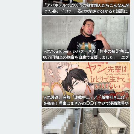
「アパホテルで1500円の朝食頼んだらこんなんが
きた😂」ﾊﾟｼｬｯ → 器の大切さが分かると話題に
ｗｗｗｗｗ
人気YouTuber・シバターさん「熊本の被災地に1
00万円相当の物資を自腹で支援しました」→エグ
すぎる情報を暴露されるｗｗｗｗｗ
人気漫画、突然「連載中止」と「版権引き上げ」
を発表！理由はまさかの◯◯！マジで漫画業界や
ばいかも・・・