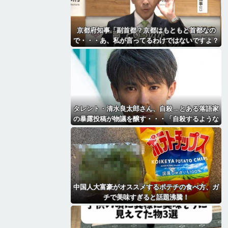
京都府知事「副首都？京都はもともと首都なの
で・・・あ、私が言ってるわけではないですよ？
（笑）」
タレント・清水良太郎さん、自殺→とある落語家
の暴露投稿が物議を醸す・・・「自殺するような
奴に◯◯されたんだね俺は」
中国人大富豪がオススメするポテチの食べ方、ガ
チで美味すぎると話題沸騰！