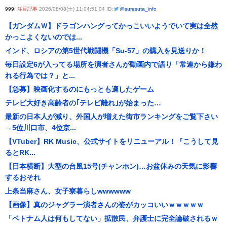
999:
注目記事
2026/08/08(土) 11:04:51.04 ID:
@suresuta_info
【ガンダムＷ】ドラゴンハングってかっこいいようでいて実は全然
かっこよくないのでは...
インド、ロシアの第5世代戦闘機「Su-57」の購入を見送りか！
毎日設定6が入ってる場所を演者さんが動画内で語り「常連から嫌わ
れる行為では？」と...
【急募】映画化するのにもっとも適したゲーム
テレビ大好き高齢者の｢テレビ離れ｣が始まった…
最新の日本人が減り、外国人が増えた街市ランキングをご覧下さい
→5位川口市、4位京...
【VTuber】RK Music、公式サイトをリニューアル！『こうして見
るとRK...
【日本横断】大型の台風15号(チャンホン)…お盆休みの天気に影響
するおそれ
上条当麻さん、女子寮暮らしwwwwww
【画像】真のジャグラー演者さんの姿がカッコいいｗｗｗｗｗ
「ベトナム人は何もしてない」拡散民、弁護士に完全論破されるｗ