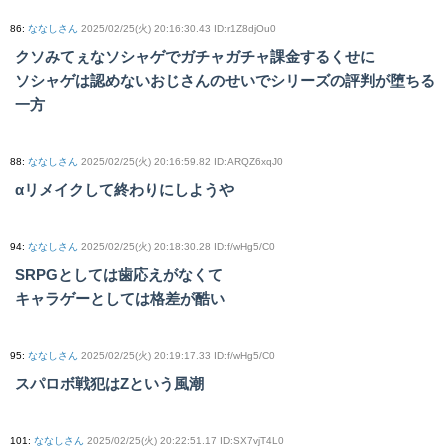
86
:
ななしさん
2025/02/25(火) 20:16:30.43 ID:r1Z8djOu0
クソみてぇなソシャゲでガチャガチャ課金するくせに
ソシャゲは認めないおじさんのせいでシリーズの評判が堕ちる
一方
88
:
ななしさん
2025/02/25(火) 20:16:59.82 ID:ARQZ6xqJ0
αリメイクして終わりにしようや
94
:
ななしさん
2025/02/25(火) 20:18:30.28 ID:f/wHg5/C0
SRPGとしては歯応えがなくて
キャラゲーとしては格差が酷い
95
:
ななしさん
2025/02/25(火) 20:19:17.33 ID:f/wHg5/C0
スパロボ戦犯はZという風潮
101
:
ななしさん
2025/02/25(火) 20:22:51.17 ID:SX7vjT4L0