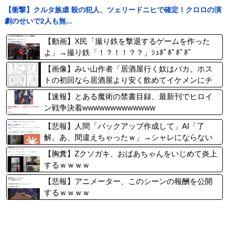
【衝撃】クルタ族虐 殺の犯人、ツェリードニヒで確定！クロロの演
劇のせいで2人も無...
【動画】X民「撮り鉄を撃退するゲームを作った
よ」→撮り鉄「！？！！？？」ｼｭﾎﾟﾎﾟﾎﾟﾎﾟ
【画像】みい山作者「居酒屋行く奴はバカ。ホス
トの初回なら居酒屋より安く飲めてイケメンにチ
ヤホヤされる」
【速報】とある魔術の禁書目録、最新刊でヒロイ
ン戦争決着wwwwwwwwwwwww
【悲報】人間「バックアップ作成して」AI「了
解。あ、間違えちゃったｗ」→シャレにならない
やらかしで終わるｗｗｗｗｗ
【胸糞】Zクソガキ、おばあちゃんをいじめて炎上
するｗｗｗｗ
【悲報】アニメーター、このシーンの報酬を公開
するｗｗｗｗ