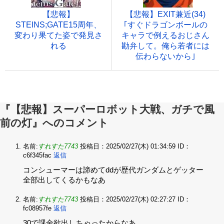
【悲報】
【悲報】EXIT兼近(34)
STEINS;GATE15周年、
｢すぐドラゴンボールの
変わり果てた姿で発見さ
キャラで例えるおじさん
れる
勘弁して。俺ら若者には
伝わらないから｣
『【悲報】スーパーロボット大戦、ガチで風
前の灯』へのコメント
名前:
すれすた7743
投稿日：2025/02/27(木) 01:34:59
ID：
c6f345fac
返信
コンシューマーは諦めてddが歴代ガンダムとゲッター
全部出してくるかもなあ
名前:
すれすた7743
投稿日：2025/02/27(木) 02:27:27
ID：
fc08957fe
返信
30で課金欲出しちゃったからなあ