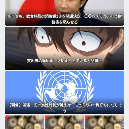
高市首相、飲食料品の消費税1％を閣議決定 ◯◯をチラつかせて財
務省を黙らせる
貧困層の節約術、ズレまくっていると話題に
【画像】国連、初の女性総長が誕生か この2人の一騎打ちになりそ
う