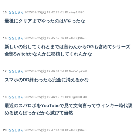
10
:
ななしさん
2025/02/25(火) 19:42:23.61 ID:s+nyJJB70
最後にクリアまでやったのはVやったな
16
:
ななしさん
2025/02/25(火) 19:45:52.76 ID:v4RDQS6e0
新しいの出してくれとまでは言わんからOGも含めてシリーズ
全部Switchかなんかに移植してくれんかな
17
:
ななしさん
2025/02/25(火) 19:46:01.54 ID:Nm0e1p2W0
スマホのDD終わったら完全に消えるかな
18
:
ななしさん
2025/02/25(火) 19:46:12.71 ID:O+gdG3Ed0
最近のスパロボをYouTubeで見て文句言ってウィンキー時代褒
める奴らばっかだから滅びて当然
20
:
ななしさん
2025/02/25(火) 19:47:44.20 ID:v4RDQS6e0