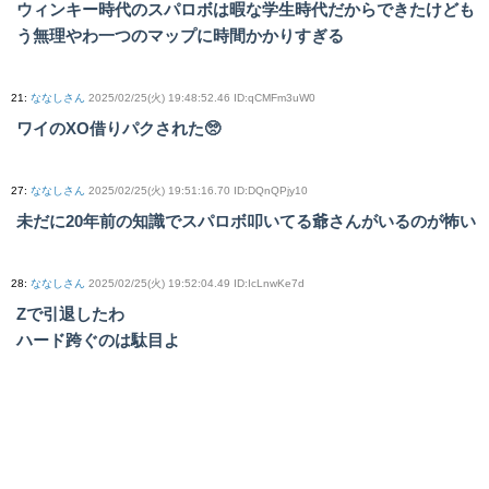
ウィンキー時代のスパロボは暇な学生時代だからできたけども
う無理やわ一つのマップに時間かかりすぎる
21
:
ななしさん
2025/02/25(火) 19:48:52.46 ID:qCMFm3uW0
ワイのXO借りパクされた🥺
27
:
ななしさん
2025/02/25(火) 19:51:16.70 ID:DQnQPjy10
未だに20年前の知識でスパロボ叩いてる爺さんがいるのが怖い
28
:
ななしさん
2025/02/25(火) 19:52:04.49 ID:IcLnwKe7d
Zで引退したわ
ハード跨ぐのは駄目よ