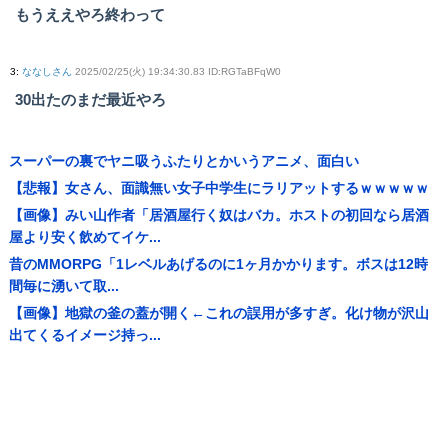
もうええやろ終わって
3
:
ななしさん
2025/02/25(火) 19:34:30.83 ID:RGTaBFqW0
30出たのまだ最近やろ
スーパーの裏でヤニ吸うふたりとかいうアニメ、面白い
【悲報】女さん、面識無い女子中学生にラリアットするｗｗｗｗｗ
【画像】みい山作者「居酒屋行く奴はバカ。ホストの初回なら居酒
屋より安く飲めてイケ...
昔のMMORPG「1レベルあげるのに1ヶ月かかります。ボスは12時
間毎に湧いて取...
【画像】地獄の釜の蓋が開く←これの誤用が多すぎ。化け物が沢山
出てくるイメージ持っ...