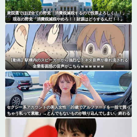
衆院選でほぼ全ての野党「消費税減税するので投票よろしく！！」→
現在の野党「消費税減税やめろ！！財源はどうするんだ！！」
【動画】駅構内のスピーカーから強烈な下ネタ音声が垂れ流される
全乗客困惑の音声がこちらｗｗｗｗｗｗ
セクシー系アカウントの美人女性「20歳でアルファードを一括で買っ
ちゃう私って素敵」→とんでもないものが映り込んでしまい、終わる