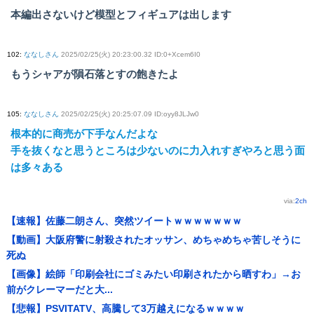
本編出さないけど模型とフィギュアは出します
102
:
ななしさん
2025/02/25(火) 20:23:00.32 ID:0+Xcem6I0
もうシャアが隕石落とすの飽きたよ
105
:
ななしさん
2025/02/25(火) 20:25:07.09 ID:oyy8JLJw0
根本的に商売が下手なんだよな
手を抜くなと思うところは少ないのに力入れすぎやろと思う面
は多々ある
via:
2ch
【速報】佐藤二朗さん、突然ツイートｗｗｗｗｗｗｗ
【動画】大阪府警に射殺されたオッサン、めちゃめちゃ苦しそうに
死ぬ
【画像】絵師「印刷会社にゴミみたい印刷されたから晒すわ」→お
前がクレーマーだと大...
【悲報】PSVITATV、高騰して3万越えになるｗｗｗｗ