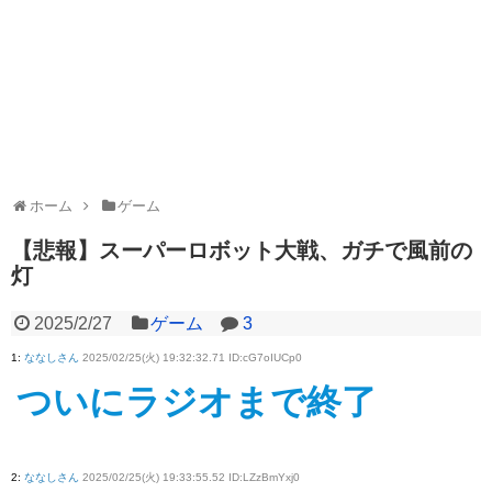
ホーム
ゲーム
【悲報】スーパーロボット大戦、ガチで風前の
灯
2025/2/27
ゲーム
3
1
:
ななしさん
2025/02/25(火) 19:32:32.71 ID:cG7oIUCp0
ついにラジオまで終了
2
:
ななしさん
2025/02/25(火) 19:33:55.52 ID:LZzBmYxj0