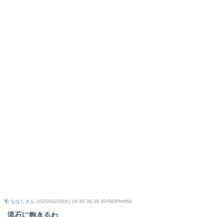
5
:
ななしさん
2025/02/25(火) 19:35:39.28 ID:FkOFhhf50
流石に飽きるわ