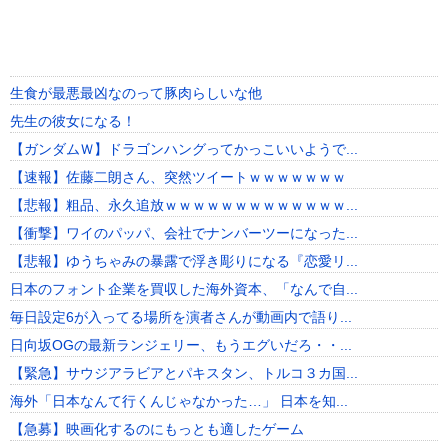
生食が最悪最凶なのって豚肉らしいな他
先生の彼女になる！
【ガンダムＷ】ドラゴンハングってかっこいいようで...
【速報】佐藤二朗さん、突然ツイートｗｗｗｗｗｗｗ
【悲報】粗品、永久追放ｗｗｗｗｗｗｗｗｗｗｗｗｗ...
【衝撃】ワイのパッパ、会社でナンバーツーになった...
【悲報】ゆうちゃみの暴露で浮き彫りになる『恋愛リ...
日本のフォント企業を買収した海外資本、「なんで自...
毎日設定6が入ってる場所を演者さんが動画内で語り...
日向坂OGの最新ランジェリー、もうエグいだろ・・...
【緊急】サウジアラビアとパキスタン、トルコ３カ国...
海外「日本なんて行くんじゃなかった…」 日本を知...
【急募】映画化するのにもっとも適したゲーム