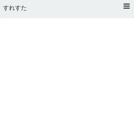
すれすた
Home
About
Link
Mail
RSS
オワタあんてな私用 ＼(^o^)／
5ちゃんねるまとめのまとめ
2ちゃんねるまとめのまとめ
まとめサイト速報＋