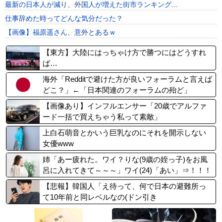
最新の日本人が減り、外国人が増えた街市ランキング...
仕事辞めた時ってどんな気分だった？
【画像】福原遥さん、意外とあるｗ
【東方】大陸にはっちゃけ方で勝つにはどうすれ
ば…
海外「Redditで避けた方が良いフォーラムと言えば
どこ？」←「日本関連のフォーラムの殆ど」
【画像あり】インフルエンサー「20歳でアルファ
ード一括で買えちゃう私って素敵」
上白石萌音とかいう巨乳なのにそれを開示しない
女優www
姉「あー疲れた。ワイ？りな(9歳の姪っ子)をお風
呂に入れてきて～～～」ワイ(24)「あい」⇒！！！
【悲報】韓国人「え待って、何で日本の避難所っ
て10年前と同レベルなの(ドン引き