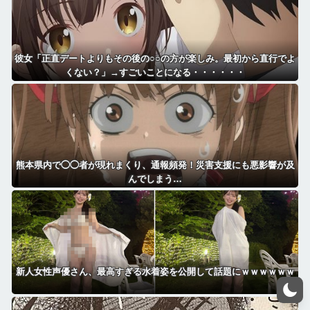
彼女「正直デートよりもその後の○○の方が楽しみ。最初から直行でよ
くない？」→すごいことになる・・・・・・
熊本県内で◯◯者が現れまくり、通報頻発！災害支援にも悪影響が及
んでしまう…
新人女性声優さん、最高すぎる水着姿を公開して話題にｗｗｗｗｗｗ