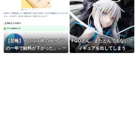
【悲報】ヤフコメ民の56%「こ
FGOさん、またとんでもないフ
の一年で給料が下がった」←一
ィギュアを出してしまう
体どんな仕事してんだよこいつ
らｗｗｗｗ