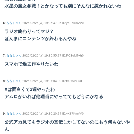
水星の魔女参戦！とかなっても別にそんなに惹かれないわ
6
:
ななしさん
2025/02/25(火) 19:35:47.35 ID:yX87KmVV0
ラジオ終わりってマジ？
ほんまにコンテンツが終わるんやね
7
:
ななしさん
2025/02/25(火) 19:35:55.77 ID:PCSgMT+h0
スマホで過去作やりたいわ
8
:
ななしさん
2025/02/25(火) 19:37:04.90 ID:f93wwcSu0
Xは面白くて3週やったわ
アムロがいれば他適当にやっててもどうにかなる
9
:
ななしさん
2025/02/25(火) 19:39:20.74 ID:yX87KmVV0
公式アカ見てもラジオの宣伝しかしてないのにもう何もないや
ん