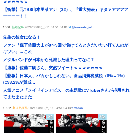
ｗｗｗｗｗｗ
【衝撃】元TBS山本里菜アナ（32）、『重大発表』キタァアアアア
ーーーー！！
1000:
新着記事
2026/08/08(土) 11:04:51.04 ID:
@suresuta_info
先生の彼女になる！
ファン『森下佐藤大山が8〜9回で負けてるときだいたい打てんのが
キツい』←これ
メタルバンドが日本から死滅した理由ってなに？
【速報】佐藤二朗さん、突然ツイートｗｗｗｗｗｗｗ
【悲報】日本人、バカかもしれない。食品消費税減税（8%→1%）
に93.2%が賛成...
人気アニメ「メイドインアビス」の主題歌にVTuberさんが起用され
てまたまたまた...
1001:
人気商品
2026/08/08(土) 11:04:51.04 ID:
amazon
1位
2位