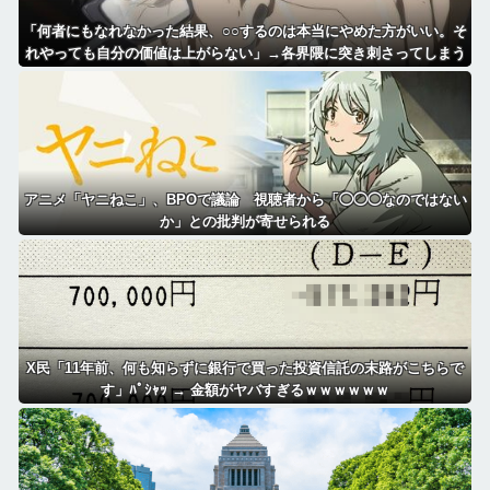
「何者にもなれなかった結果、○○するのは本当にやめた方がいい。そ
れやっても自分の価値は上がらない」→各界隈に突き刺さってしまう
アニメ「ヤニねこ」、BPOで議論 視聴者から「◯◯◯なのではない
か」との批判が寄せられる
X民「11年前、何も知らずに銀行で買った投資信託の末路がこちらで
す」ﾊﾟｼｬｯ → 金額がヤバすぎるｗｗｗｗｗｗ