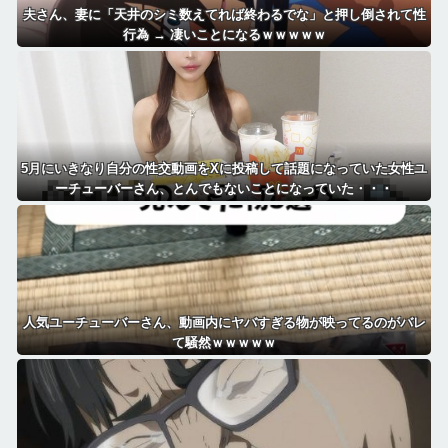
夫さん、妻に「天井のシミ数えてれば終わるでな」と押し倒されて性
行為 → 凄いことになるｗｗｗｗｗ
5月にいきなり自分の性交動画をXに投稿して話題になっていた女性ユ
ーチューバーさん、とんでもないことになっていた・・・
人気ユーチューバーさん、動画内にヤバすぎる物が映ってるのがバレ
て騒然ｗｗｗｗｗ