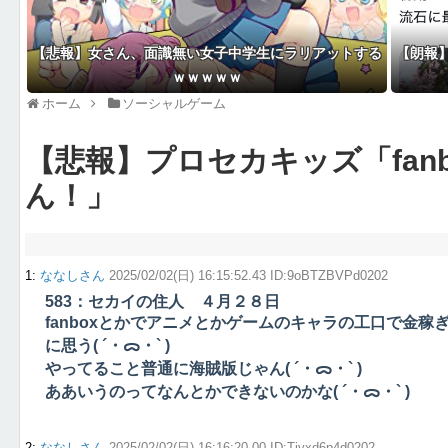
【悲報】女さん、面識無い女子中学生にラリアットする
【朗報
ｗｗｗｗｗ
ホーム
ソーシャルゲーム
【悲報】プロセカキッズ「fan
ん！」
1
:
ななしさん
2025/02/02(日) 16:15:52.43 ID:9oBTZBVPd0202
583：セカイの住人 ４月２８日
fanboxとかでアニメとかゲームのキャラの工口で金
に思う( ´・ᯅ・` )
やってること普通に海賊版じゃん( ´・ᯅ・` )
ああいうのってなんとかできないのかな( ´・ᯅ・` )
2
:
ななしさん
2025/02/02(日) 16:16:20.00 ID:Tiyxd6p4d0202