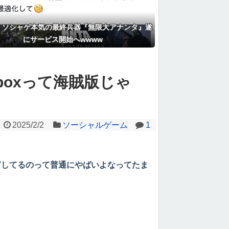
】ソシャゲ本気の最終兵器『無限大アナンタ』遂
にサービス開始へwwww
boxって海賊版じゃ
2025/2/2
ソーシャルゲーム
1
稼ぎしてるのって普通にやばいよなってたま