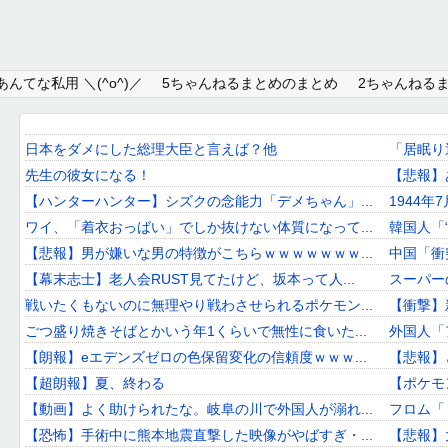
Home
んてな私用 ＼(^o^)／
5ちゃんねるまとめのまとめ
2ちゃんねる
About
Link
日本をダメにした総理大臣と言えば？他
「居眠り
先生の彼女になる！
【悲報】
Mail
【ハンターハンター】シズクの念能力「デメちゃん」...
1944年
RSS
ワイ、「着衣おっばい」でしか抜けない体質になって...
韓国人「
【悲報】男が嫌いな男の特徴がこちらｗｗｗｗｗｗｗ...
中国「衝
オワタあんてな私用 ＼(^o^)／
【幕末志士】老人会RUST見てたけど、坂本って人...
スーパー
戦いたくもないのに無理やり戦わさせられるポケモン...
【衝撃】新
5ちゃんねるまとめのまとめ
ごつ盛り焼きそばとかいう年1くらいで無性に食いた...
外国人「
2ちゃんねるまとめのまとめ
【朗報】eエデンズゼロの色保留変化の信頼度ｗｗｗ...
【悲報】
【超朗報】夏、終わる
【ポケモ
まとめサイト速報＋
【動画】よく助けられたな。岐阜の川で外国人が溺れ...
フロム「『T
【恐怖】手術中に熊本地震直撃した映像がやばすぎ・...
【悲報】