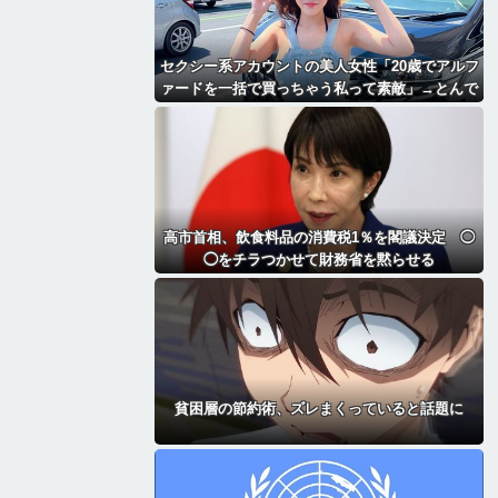
セクシー系アカウントの美人女性「20歳でアルフ
ァードを一括で買っちゃう私って素敵」→とんで
もないものが映り込んでしまい、終わる
高市首相、飲食料品の消費税1％を閣議決定 ◯
◯をチラつかせて財務省を黙らせる
貧困層の節約術、ズレまくっていると話題に