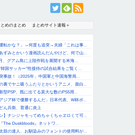
まとめのまとめ
まとめサイト速報＋
運転かな？」→何度も追突→夫婦「これは事...
あずみとかいう漫画読んだんやけど、何で山...
7月、グアム島に上陸作戦を展開する米海...
“韓国サッカー”性接待の試合結果をご覧く...
突事故！（2025年」中国軍と中国海警局...
の裏でヤニ吸うふたりとかいうアニメ、面白...
型PSP、既に出てる莫大な数のPS5用...
アジア杯で優勝するんだ」日本代表、W杯ポ...
どん兵衛、普通に炎上
ン】ナンジャモってめちゃくちゃヱロくて可...
he Duskbloods』ネットワ...
太鼓の達人、お馴染みのフォントの使用料が...