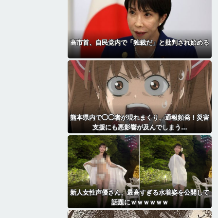
高市首、自民党内で「独裁だ」と批判され始める
熊本県内で◯◯者が現れまくり、通報頻発！災害
支援にも悪影響が及んでしまう…
新人女性声優さん、最高すぎる水着姿を公開して
話題にｗｗｗｗｗｗ