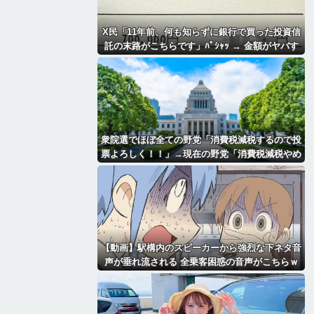
X民「11年前、何も知らずに銀行で買った投資信
託の末路がこちらです」ﾊﾟｼｬｯ → 金額がヤバす
ぎるｗｗｗｗｗｗ
衆院選でほぼ全ての野党「消費税減税するので投
票よろしく！！」→現在の野党「消費税減税やめ
ろ！！財源はどうするんだ！！」
【動画】駅構内のスピーカーから強烈な下ネタ音
声が垂れ流される 全乗客困惑の音声がこちらｗ
ｗｗｗｗｗ