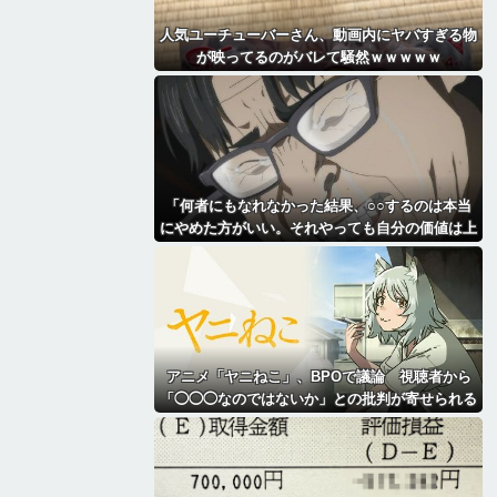
人気ユーチューバーさん、動画内にヤバすぎる物
が映ってるのがバレて騒然ｗｗｗｗｗ
「何者にもなれなかった結果、○○するのは本当
にやめた方がいい。それやっても自分の価値は上
がらない」→各界隈に突き刺さってしまう
アニメ「ヤニねこ」、BPOで議論 視聴者から
「◯◯◯なのではないか」との批判が寄せられる