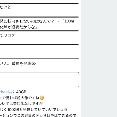
nのアツさMax！心も踊る「マンガ毎週...
だけど
、壮大な縦読みを仕込んでしまうｗｗｗｗｗ...
佐藤二朗さん、ハグを報告
に転向させないのはなんで？ → 「100m
速報】あの実証実験都市「ウーブン・シティ...
変化球が必要だからな」
てワロタ
rさん、破局を発表😭