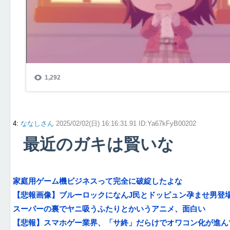
4
:
ななしさん
2025/02/02(日) 16:16:31.91 ID:Ya67kFyB00202
最近のガキは賢いな
家庭用ゲーム機ビジネスって完全に破綻したよな
【悲報画像】ブルーロックになんJ民とドッピュン孕ませ男登場
スーパーの裏でヤニ吸うふたりとかいうアニメ、面白い
【悲報】スマホゲー業界、「サ終」だらけでオワコン化が進ん