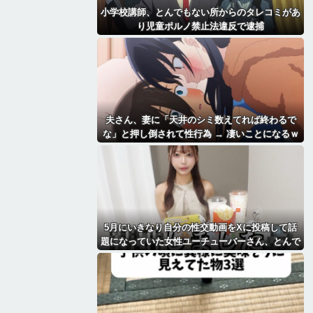
小学校講師、とんでもない所からのタレコミがあ
り児童ポルノ禁止法違反で逮捕
夫さん、妻に「天井のシミ数えてれば終わるで
な」と押し倒されて性行為 → 凄いことになるｗ
ｗｗｗｗ
5月にいきなり自分の性交動画をXに投稿して話
題になっていた女性ユーチューバーさん、とんで
もないことになっていた・・・