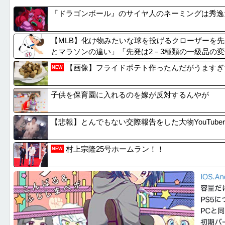
【画像】アムロ大尉、シャアに対してど正論をかまし...
Amazo
『ドラゴンボール』のサイヤ人のネーミングは秀逸
【VTuber】NHK「ぶいあーる！」真夏のホラ...
新聞さん
仕事辞めた時ってどんな気分だった？
【朗報】
【MLB】化け物みたいな球を投げるクローザーを先発
【画像】福原遥さん、意外とあるｗ
【トヨタ
とマラソンの違い」「先発は2－3種類の一級品の
【画像】フライドポテト作ったんだがうますぎ
NEW
子供を保育園に入れるのを嫁が反対するんやが
【悲報】とんでもない交際報告をした大物YouTube
村上宗隆25号ホームラン！！
NEW