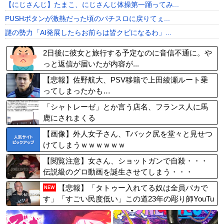
【にじさんじ】たまこ、にじさんじ体操第一踊ってみ...
PUSHボタンが激熱だった頃のパチスロに戻りてぇ...
謎の勢力「AI発展したらお前らは皆クビになるわ」...
2日後に彼女と旅行する予定なのに音信不通に。や
っと返信が届いたが内容が...
【悲報】佐野航大、PSV移籍で上田綾瀬ルート乗
ってしまったかも…
「シャトレーゼ」とか言う店名、フランス人に馬
鹿にされまくる
【画像】外人女子さん、Tバック尻を堂々と見せつ
けてしまうｗｗｗｗｗｗ
【閲覧注意】女さん、ショットガンで自殺・・・
伝説級のグロ動画を誕生させてしまう・・・
【悲報】「タトゥー入れてる奴は全員バカで
NEW
す」「すごい民度低い」この道23年の彫り師YouTu
berの動画が話題