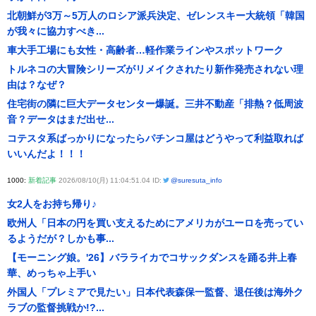
北朝鮮が3万～5万人のロシア派兵決定、ゼレンスキー大統領「韓国
が我々に協力すべき...
車大手工場にも女性・高齢者…軽作業ラインやスポットワーク
トルネコの大冒険シリーズがリメイクされたり新作発売されない理
由は？なぜ？
住宅街の隣に巨大データセンター爆誕。三井不動産「排熱？低周波
音？データはまだ出せ...
コテスタ系ばっかりになったらパチンコ屋はどうやって利益取れば
いいんだよ！！！
1000:
新着記事
2026/08/10(月) 11:04:51.04 ID:
@suresuta_info
女2人をお持ち帰り♪
欧州人「日本の円を買い支えるためにアメリカがユーロを売ってい
るようだが？しかも事...
【モーニング娘。'26】バラライカでコサックダンスを踊る井上春
華、めっちゃ上手い
外国人「プレミアで見たい」日本代表森保一監督、退任後は海外ク
ラブの監督挑戦か!?...