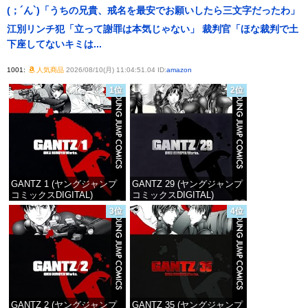
(；´ん`)「うちの兄貴、戒名を最安でお願いしたら三文字だったわ」
江別リンチ犯「立って謝罪は本気じゃない」 裁判官「ほな裁判で土
下座してないキミは...
1001:
人気商品
2026/08/10(月) 11:04:51.04 ID:
amazon
1位
2位
GANTZ 1 (ヤングジャンプ
GANTZ 29 (ヤングジャンプ
コミックスDIGITAL)
コミックスDIGITAL)
3位
4位
価格：¥617
価格：¥647
GANTZ 2 (ヤングジャンプ
GANTZ 35 (ヤングジャンプ