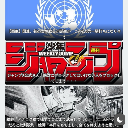
【画像】国連、初の女性総長が誕生か この2人の一騎打ちになりそ
う
ジャンプX公式さん、絶対にブロックしてはいけない人をブロックし
てしまう・・・
絵師「アナログ絵で独学でここまで成長しましたー！」→AIイラスト
だろと批判殺到→絵師「本日をもちまして全てを終えようと思いま