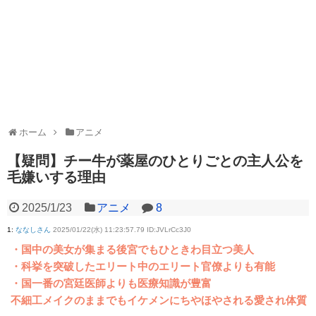
ホーム
アニメ
【疑問】チー牛が薬屋のひとりごとの主人公を
毛嫌いする理由
2025/1/23
アニメ
8
1
:
ななしさん
2025/01/22(水) 11:23:57.79 ID:JVLrCc3J0
・国中の美女が集まる後宮でもひときわ目立つ美人
・科挙を突破したエリート中のエリート官僚よりも有能
・国一番の宮廷医師よりも医療知識が豊富
不細工メイクのままでもイケメンにちやほやされる愛され体質