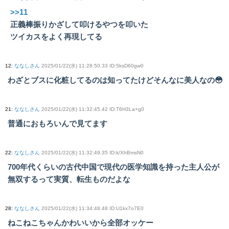
>>11
正義棒振りかざして叩けるやつを叩いた
ツイカスをよく再現してる
12
:
ななしさん
2025/01/22(水) 11:28:50.33 ID:5ksD60gw0
わざとブスに化粧してるのは知ってたけどそんなに美人なの😳
21
:
ななしさん
2025/01/22(水) 11:32:45.42 ID:T6H3La+g0
普通におもろいんで見てます
22
:
ななしさん
2025/01/22(水) 11:32:49.35 ID:k/XhBmsN0
700年代くらいの古代中国で現代の医学知識を持った主人公が
無双するって実質、転生ものだよな
28
:
ななしさん
2025/01/22(水) 11:34:48.48 ID:U1kx7o7E0
ねこねこちゃんかわいいから全部オッケー