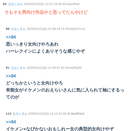
84
:
ななしさん
2025/01/22(水) 11:57:19.45 ID:Aiyrv45s0
そもそも男向け作品やと思ってたんやけど
88
:
ななしさん
2025/01/22(水) 11:58:19.15 ID:eh6q72+L0
>>84
思いっきり女向けやろあれ
ハーレクインによくありそうな感じやぞ
91
:
ななしさん
2025/01/22(水) 11:59:07.60 ID:txlJHCj20
>>84
どっちかというと女向けやろ
有能女がイケメンのおえらいさんに気に入られて袖にするっ
てのが
113
:
ななしさん
2025/01/22(水) 12:13:33.34 ID:l9pflBQb0
>>84
イケメン×なびかないおもしれー女の典型的女向けやぞ