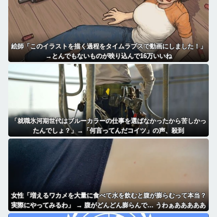
絵師「このイラストを描く過程をタイムラプスで動画にしました！」
→とんでもないものが映り込んで16万いいね
「就職氷河期世代はブルーカラーの仕事を選ばなかったから苦しかっ
たんでしょ？」→「何言ってんだコイツ」の声、殺到
女性「増えるワカメを大量に食べて水を飲むと腹が膨らむって本当？
実際にやってみるわ」 → 腹がどんどん膨らんで… うわぁあああああ
ああ