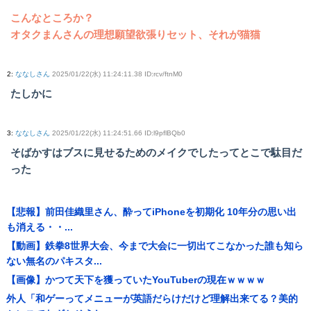
こんなところか？
オタクまんさんの理想願望欲張りセット、それが猫猫
2
:
ななしさん
2025/01/22(水) 11:24:11.38 ID:rcv/ftnM0
たしかに
3
:
ななしさん
2025/01/22(水) 11:24:51.66 ID:l9pflBQb0
そばかすはブスに見せるためのメイクでしたってとこで駄目だ
った
【悲報】前田佳織里さん、酔ってiPhoneを初期化 10年分の思い出
も消える・・...
【動画】鉄拳8世界大会、今まで大会に一切出てこなかった誰も知ら
ない無名のパキスタ...
【画像】かつて天下を獲っていたYouTuberの現在ｗｗｗｗ
外人「和ゲーってメニューが英語だらけだけど理解出来てる？美的