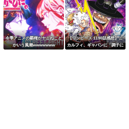
今季アニメの覇権がヤニねこと
【ワンピース 1190話感想】ニ
かいう風潮wwwwwww
カルフィ、ギャバンに「調子に
乗るな！」と説教される！！