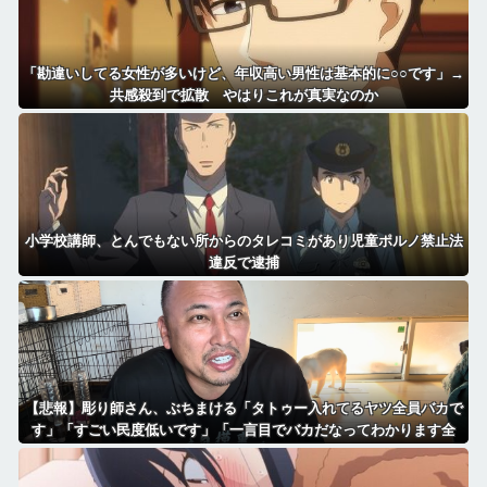
「勘違いしてる女性が多いけど、年収高い男性は基本的に○○です」→
共感殺到で拡散 やはりこれが真実なのか
小学校講師、とんでもない所からのタレコミがあり児童ポルノ禁止法
違反で逮捕
【悲報】彫り師さん、ぶちまける「タトゥー入れてるヤツ全員バカで
す」「すごい民度低いです」「一言目でバカだなってわかります全
員」