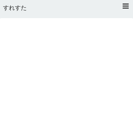
すれすた
Home
About
Link
Mail
RSS
オワタあんてな私用 ＼(^o^)／
5ちゃんねるまとめのまとめ
2ちゃんねるまとめのまとめ
まとめサイト速報＋