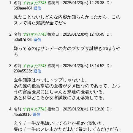
名前:
すれすた7743
投稿日：2025/01/23(木) 12:26:38
ID：
6d0aae464
返信
見たことないしどんな内容か知らんかったから、この
スレで得た知識が全てだｗ
名前:
すれすた7743
投稿日：2025/01/23(木) 12:40:45
ID：
e0b87d739
返信
嫌ってるのはサンデーの方のブサブサ謎解きのほうや
ろ
名前:
すれすた7743
投稿日：2025/01/23(木) 13:14:52
ID：
209e5523b
返信
医学知識はべつにトップじゃないよ。‌
あの髭の後宮常駐の医者がダメ医なのであって、ふつ
うの宮廷医局にはちゃんと熟達の医者がいる。‌
あと科挙どころか女官試験にさえ落第してる。
名前:
すれすた7743
投稿日：2025/01/23(木) 17:13:26
ID：
45ab30f16
返信
え？チー牛が毛嫌いしてるとか初めて聞いた。‌
要はチー牛のスレ主がただ1人で暴走してるだけだろ。