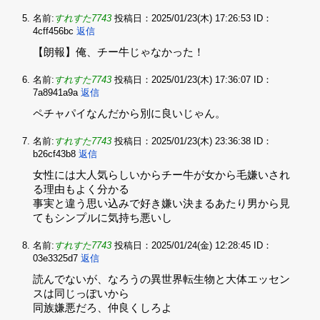
名前:
すれすた7743
投稿日：2025/01/23(木) 17:26:53
ID：
4cff456bc
返信
【朗報】俺、チー牛じゃなかった！
名前:
すれすた7743
投稿日：2025/01/23(木) 17:36:07
ID：
7a8941a9a
返信
ペチャパイなんだから別に良いじゃん。
名前:
すれすた7743
投稿日：2025/01/23(木) 23:36:38
ID：
b26cf43b8
返信
女性には大人気らしいからチー牛が女から毛嫌いされ
る理由もよく分かる‌
事実と違う思い込みで好き嫌い決まるあたり男から見
てもシンプルに気持ち悪いし
名前:
すれすた7743
投稿日：2025/01/24(金) 12:28:45
ID：
03e3325d7
返信
読んでないが、なろうの異世界転生物と大体エッセン
スは同じっぽいから‌
同族嫌悪だろ、仲良くしろよ