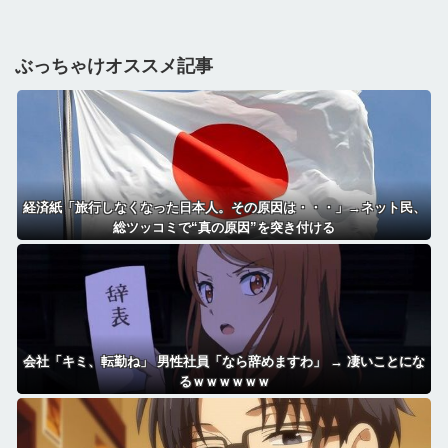
ぶっちゃけオススメ記事
経済紙「旅行しなくなった日本人。その原因は・・・」→ネット民、
総ツッコミで“真の原因”を突き付ける
会社「キミ、転勤ね」 男性社員「なら辞めますわ」 → 凄いことにな
るｗｗｗｗｗｗ