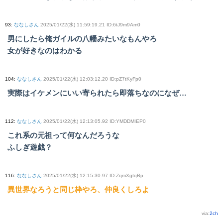
93
:
ななしさん
2025/01/22(水) 11:59:19.21 ID:6tJ9m9Am0
男にしたら俺ガイルの八幡みたいなもんやろ
女が好きなのはわかる
104
:
ななしさん
2025/01/22(水) 12:03:12.20 ID:pZ7tKyFp0
実際はイケメンにいい寄られたら即落ちなのになぜ…
112
:
ななしさん
2025/01/22(水) 12:13:05.92 ID:YMDDMIEP0
これ系の元祖って何なんだろうな
ふしぎ遊戯？
116
:
ななしさん
2025/01/22(水) 12:15:30.97 ID:ZqmXgtqBp
異世界なろうと同じ枠やろ、仲良くしろよ
via:
2ch