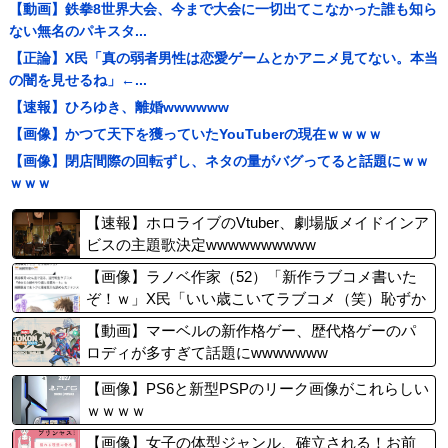
【動画】鉄拳8世界大会、今まで大会に一切出てこなかった誰も知ら
ない無名のパキスタ...
【正論】X民「真の弱者男性は恋愛ゲームとかアニメ見てない。本当
の闇を見せるね」←...
【速報】ひろゆき、離婚wwwwww
【画像】かつて天下を獲っていたYouTuberの現在ｗｗｗｗ
【画像】閉店間際の回転ずし、ネタの量がバグってると話題にｗｗ
ｗｗｗ
【速報】ホロライブのVtuber、劇場版メイドインア
ビスの主題歌決定wwwwwwwwww
【画像】ラノベ作家（52）「新作ラブコメ書いた
ぞ！ｗ」X民「いい歳こいてラブコメ（笑）恥ずか
しくないの？」←やめたれｗと話題に
【動画】マーベルの新作格ゲー、歴代格ゲーのパ
ロディが多すぎて話題にwwwwwww
【画像】PS6と新型PSPのリーク画像がこれらしい
ｗｗｗｗ
【画像】女子の体型ジャンル、確立される！お前