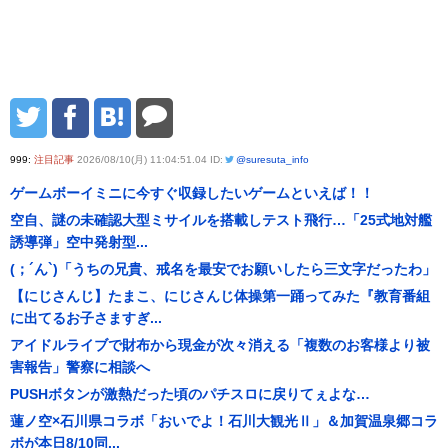
999:
注目記事
2026/08/10(月) 11:04:51.04 ID:
@suresuta_info
ゲームボーイミニに今すぐ収録したいゲームといえば！！
空自、謎の未確認大型ミサイルを搭載しテスト飛行…「25式地対艦
誘導弾」空中発射型...
(；´ん`)「うちの兄貴、戒名を最安でお願いしたら三文字だったわ」
【にじさんじ】たまこ、にじさんじ体操第一踊ってみた『教育番組
に出てるお子さますぎ...
アイドルライブで財布から現金が次々消える「複数のお客様より被
害報告」警察に相談へ
PUSHボタンが激熱だった頃のパチスロに戻りてぇよな…
蓮ノ空×石川県コラボ「おいでよ！石川大観光Ⅱ」＆加賀温泉郷コラ
ボが本日8/10同...