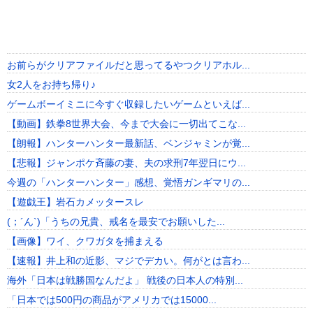
お前らがクリアファイルだと思ってるやつクリアホル...
女2人をお持ち帰り♪
ゲームボーイミニに今すぐ収録したいゲームといえば...
【動画】鉄拳8世界大会、今まで大会に一切出てこな...
【朗報】ハンターハンター最新話、ベンジャミンが覚...
【悲報】ジャンポケ斉藤の妻、夫の求刑7年翌日にウ...
今週の「ハンターハンター」感想、覚悟ガンギマリの...
【遊戯王】岩石カメッタースレ
(；´ん`)「うちの兄貴、戒名を最安でお願いした...
【画像】ワイ、クワガタを捕まえる
【速報】井上和の近影、マジでデカい。何がとは言わ...
海外「日本は戦勝国なんだよ」 戦後の日本人の特別...
「日本では500円の商品がアメリカでは15000...