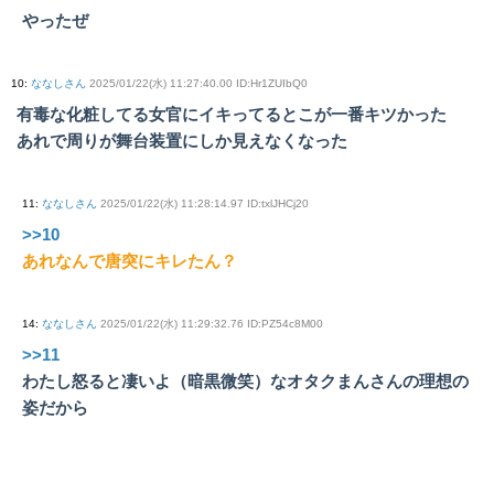
やったぜ
10
:
ななしさん
2025/01/22(水) 11:27:40.00 ID:Hr1ZUIbQ0
有毒な化粧してる女官にイキってるとこが一番キツかった
あれで周りが舞台装置にしか見えなくなった
11
:
ななしさん
2025/01/22(水) 11:28:14.97 ID:txlJHCj20
>>10
あれなんで唐突にキレたん？
14
:
ななしさん
2025/01/22(水) 11:29:32.76 ID:PZ54c8M00
>>11
わたし怒ると凄いよ（暗黒微笑）なオタクまんさんの理想の
姿だから