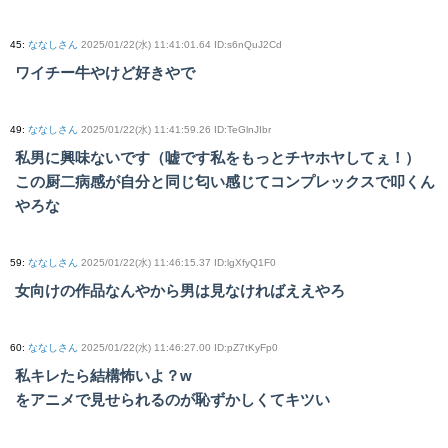
45
:
ななしさん
2025/01/22(水) 11:41:01.64 ID:s6nQuJ2Cd
ワイチー牛やけど好きやで
49
:
ななしさん
2025/01/22(水) 11:41:59.26 ID:TeGlnJIbr
私男に興味ないです（嘘です私をもっとチヤホヤしてぇ！）
この厨二病感が自分と同じ匂い感じてコンプレックスで叩くん
やろな
59
:
ななしさん
2025/01/22(水) 11:46:15.37 ID:lgXfyQ1F0
女向けの作品なんやから男は見なければええやろ
60
:
ななしさん
2025/01/22(水) 11:46:27.00 ID:pZ7tKyFp0
私キレたら結構怖いよ？w
をアニメで見せられるのが恥ずかしくてキツい