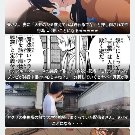
夫さん、妻に「天井のシミ数えてれば終わるでな」と押し倒されて性
行為 → 凄いことになるｗｗｗｗｗ
インフルエンサー、Xの誹謗中傷により自殺→記者「これ、インプレ
ゾンビが誹謗中傷の中心じゃね？」→分析していくとヤバイ真実が浮
かび上がる
ヤクザの事務所の前で大声で挑発しまくっていた配信者さん、ヤバイ
ことになる・・・