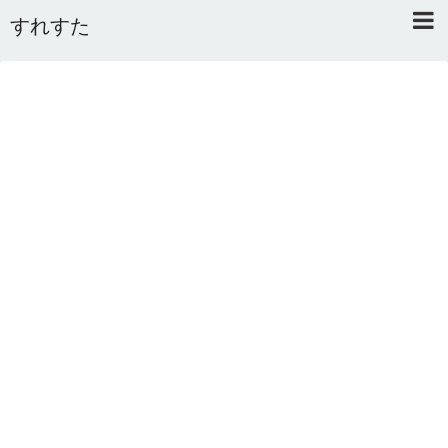
すれすた
Home
About
Link
Mail
RSS
オワタあんてな私用 ＼(^o^)／
5ちゃんねるまとめのまとめ
2ちゃんねるまとめのまとめ
まとめサイト速報＋