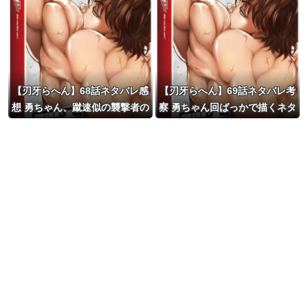
【刃牙らへん】68話ネタバレ感
【刃牙らへん】69話ネタバレ考
想 勇ちゃん、蹴速似の襲撃者の
察 勇ちゃん回ばっかで描くネタ
手首をぶった斬るｗｗｗｗ
完全に尽きてそうｗｗｗｗ