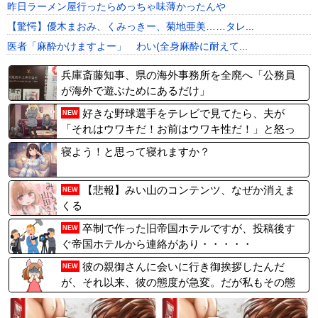
昨日ラーメン屋行ったらめっちゃ味薄かったんや
【驚愕】優木まおみ、くみっきー、菊地亜美……タレ...
医者「麻酔かけますよー」 わい(全身麻酔に耐えて...
兵庫斎藤知事、県の海外事務所を全廃へ「公務員
が海外で遊ぶためにあるだけ」
好きな野球選手をテレビで見てたら、夫が
NEW
「それはウワキだ！お前はウワキ性だ！」と怒っ
て面倒くさい
寝よう！と思って寝れますか？
【悲報】みい山のコンテンツ、なぜか消えま
NEW
くる
卒制で作った旧帝国ホテルですが、投稿後す
NEW
ぐ帝国ホテルから連絡があり・・・・・
彼の親御さんに会いに行き御挨拶したんだ
NEW
が、それ以来、彼の態度が急変。だが私もその態
度にブチギレ、「おまえは何様だゴラァァ
ァ！！！」と怒鳴りつけて叩き出した。