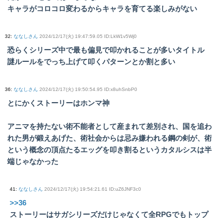
キャラがコロコロ変わるからキャラを育てる楽しみがない
32
:
ななしさん
2024/12/17(火) 19:47:59.05 ID:LkW1v5Wj0
恐らくシリーズ中で最も偏見で叩かれることが多いタイトル
謎ルールをでっち上げて叩くパターンとか割と多い
36
:
ななしさん
2024/12/17(火) 19:50:54.95 ID:x8uhSnbP0
とにかくストーリーはホンマ神
アニマを持たない術不能者として産まれて差別され、国を追わ
れた男が鍛えあげた、術社会からは忌み嫌われる鋼の剣が、術
という概念の頂点たるエッグを叩き割るというカタルシスは半
端じゃなかった
41
:
ななしさん
2024/12/17(火) 19:54:21.61 ID:uZ6JNF3c0
>>36
ストーリーはサガシリーズだけじゃなくて全RPGでもトップ