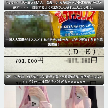
タレント・清水良太郎さん、自殺→とある落語家の暴露投稿が物議を
醸す・・・「自殺するような奴に◯◯されたんだね俺は」
中国人大富豪がオススメするポテチの食べ方、ガチで美味すぎると話
題沸騰！
X民「11年前、何も知らずに銀行で買った投資信託の末路がこちらで
す」ﾊﾟｼｬｯ → 金額がヤバすぎるｗｗｗｗｗｗ