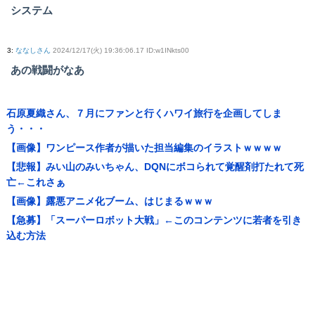
システム
3
:
ななしさん
2024/12/17(火) 19:36:06.17 ID:w1INkts00
あの戦闘がなあ
石原夏織さん、７月にファンと行くハワイ旅行を企画してしま
う・・・
【画像】ワンピース作者が描いた担当編集のイラストｗｗｗｗ
【悲報】みい山のみいちゃん、DQNにボコられて覚醒剤打たれて死
亡←これさぁ
【画像】露悪アニメ化ブーム、はじまるｗｗｗ
【急募】「スーパーロボット大戦」←このコンテンツに若者を引き
込む方法