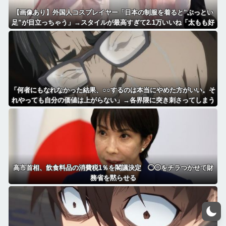
【画像あり】外国人コスプレイヤー「日本の制服を着ると”ぶっとい
足”が目立っちゃう」→スタイルが最高すぎて2.1万いいね「太もも好
きにはたまらん」「いいべ」
「何者にもなれなかった結果、○○するのは本当にやめた方がいい。そ
れやっても自分の価値は上がらない」→各界隈に突き刺さってしまう
高市首相、飲食料品の消費税1％を閣議決定 ◯◯をチラつかせて財
務省を黙らせる