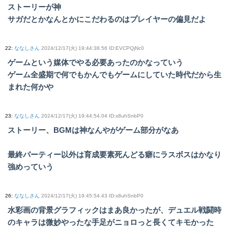
ストーリーが神
サガだとかなんとかにこだわるのはプレイヤーの偏見だよ
22
:
ななしさん
2024/12/17(火) 19:44:38.56 ID:EVCPQjNc0
ゲームという媒体でやる必要あったのかなっていう
ゲーム全盛期で何でもかんでもゲームにしていた時代だから生
まれた何かや
23
:
ななしさん
2024/12/17(火) 19:44:54.04 ID:x8uhSnbP0
ストーリー、BGMは神なんやがゲーム部分がなあ
最終パーティー以外は育成要素死んどる癖にラスボスはかなり
強めっていう
26
:
ななしさん
2024/12/17(火) 19:45:54.43 ID:x8uhSnbP0
水彩画の背景グラフィックはまあ良かったが、デュエル戦闘時
のキャラは微妙やったな手足がニョロっと長くてキモかった