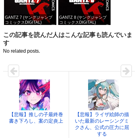
GANTZ 7 (ヤングジャンプ
GANTZ 8 (ヤングジャンプ
コミックスDIGITAL)
コミックスDIGITAL)
価格：¥100
価格：¥100
この記事を読んだ人はこんな記事も読んでいま
す
No related posts.
【悲報】推しの子最終巻
【悲報】ライザ絵師の描
書き下ろし、案の定炎上
いた最新のレーシングミ
クさん、公式の圧力に屈
する