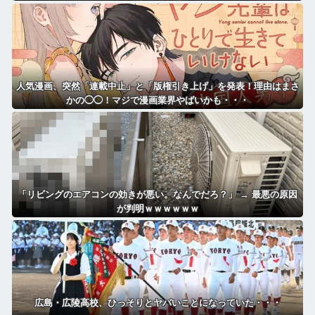
人気漫画、突然「連載中止」と「版権引き上げ」を発表！理由はまさ
かの◯◯！マジで漫画業界やばいかも・・・
「リビングのエアコンの効きが悪い。なんでだろ？」 → 最悪の原因
が判明ｗｗｗｗｗｗ
広島・広陵高校、ひっそりとヤバいことになっていた・・・