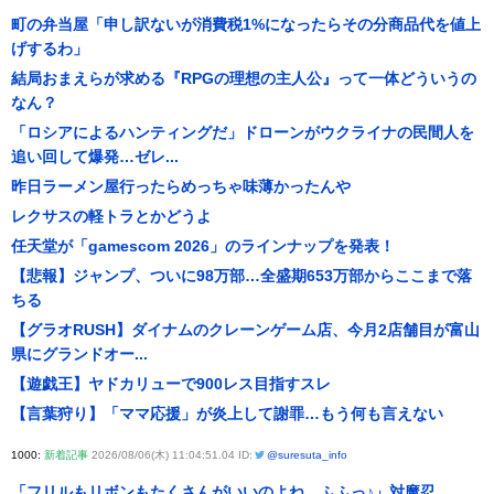
町の弁当屋「申し訳ないが消費税1%になったらその分商品代を値上
げするわ」
結局おまえらが求める『RPGの理想の主人公』って一体どういうの
なん？
「ロシアによるハンティングだ」ドローンがウクライナの民間人を
追い回して爆発…ゼレ...
昨日ラーメン屋行ったらめっちゃ味薄かったんや
レクサスの軽トラとかどうよ
任天堂が「gamescom 2026」のラインナップを発表！
【悲報】ジャンプ、ついに98万部…全盛期653万部からここまで落
ちる
【グラオRUSH】ダイナムのクレーンゲーム店、今月2店舗目が富山
県にグランドオー...
【遊戯王】ヤドカリューで900レス目指すスレ
【言葉狩り】「ママ応援」が炎上して謝罪…もう何も言えない
1000:
新着記事
2026/08/06(木) 11:04:51.04 ID:
@suresuta_info
「フリルもリボンもたくさんがいいのよね、ふふっ♪」対魔忍