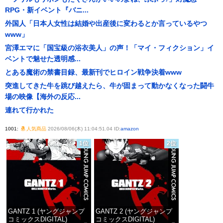
RPG・新イベント『バニ...
外国人「日本人女性は結婚や出産後に変わるとか言っているやつ
www」
宮澤エマに「国宝級の浴衣美人」の声！「マイ・フィクション」イ
ベントで魅せた透明感...
とある魔術の禁書目録、最新刊でヒロイン戦争決着www
突進してきた牛を跳び越えたら、牛が固まって動かなくなった闘牛
場の映像【海外の反応...
連れて行かれた
1001:
人気商品
2026/08/06(木) 11:04:51.04 ID:
amazon
1位
2位
GANTZ 1 (ヤングジャンプ
GANTZ 2 (ヤングジャンプ
コミックスDIGITAL)
コミックスDIGITAL)