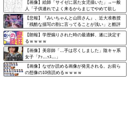
【画像】絵師「サイゼに居た女児描いた」→一般
人「子供連れでよく来るからまじでやめて欲し
い」→オタクブチ切れ
【悲報】『みいちゃんと山田さん』、近大准教授
「残酷な描写の割に言ってることが浅い」と酷評
され、アニメ化を反対されてしまう……
【朗報】学歴煽りされた時の最適解、遂に決定す
るｗｗｗｗ
【画像】美容師「…手は尽くしました」陰キャ系
女子「ｱｯ…ｯｽ…」
【画像】なぜか読める画像が発見される。お前ら
の想像の10倍読めるｗｗｗｗ