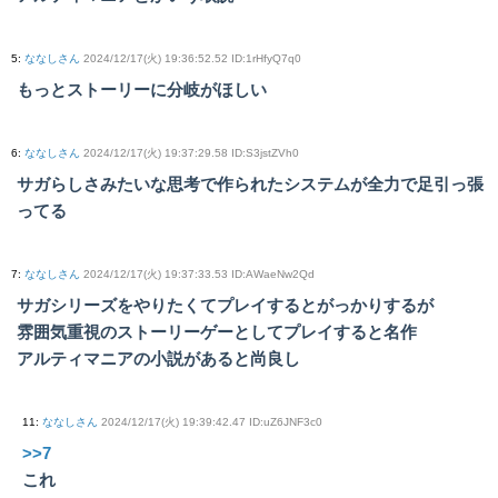
5
:
ななしさん
2024/12/17(火) 19:36:52.52 ID:1rHfyQ7q0
もっとストーリーに分岐がほしい
6
:
ななしさん
2024/12/17(火) 19:37:29.58 ID:S3jstZVh0
サガらしさみたいな思考で作られたシステムが全力で足引っ張
ってる
7
:
ななしさん
2024/12/17(火) 19:37:33.53 ID:AWaeNw2Qd
サガシリーズをやりたくてプレイするとがっかりするが
雰囲気重視のストーリーゲーとしてプレイすると名作
アルティマニアの小説があると尚良し
11
:
ななしさん
2024/12/17(火) 19:39:42.47 ID:uZ6JNF3c0
>>7
これ