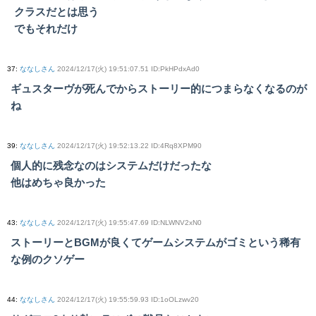
クラスだとは思う
でもそれだけ
37
:
ななしさん
2024/12/17(火) 19:51:07.51 ID:PkHPdxAd0
ギュスターヴが死んでからストーリー的につまらなくなるのが
ね
39
:
ななしさん
2024/12/17(火) 19:52:13.22 ID:4Rq8XPM90
個人的に残念なのはシステムだけだったな
他はめちゃ良かった
43
:
ななしさん
2024/12/17(火) 19:55:47.69 ID:NLWNV2xN0
ストーリーとBGMが良くてゲームシステムがゴミという稀有
な例のクソゲー
44
:
ななしさん
2024/12/17(火) 19:55:59.93 ID:1oOLzwv20