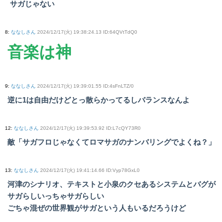
サガじゃない
8
:
ななしさん
2024/12/17(火) 19:38:24.13 ID:64QVtTdQ0
音楽は神
9
:
ななしさん
2024/12/17(火) 19:39:01.55 ID:4sFnLTZ/0
逆に1は自由だけどとっ散らかってるしバランスなんよ
12
:
ななしさん
2024/12/17(火) 19:39:53.92 ID:L7cQY73R0
敵「サガフロじゃなくてロマサガのナンバリングでよくね？」
13
:
ななしさん
2024/12/17(火) 19:41:14.66 ID:Vyp78GxL0
河津のシナリオ、テキストと小泉のクセあるシステムとバグが
サガらしいっちゃサガらしい
ごちゃ混ぜの世界観がサガという人もいるだろうけど