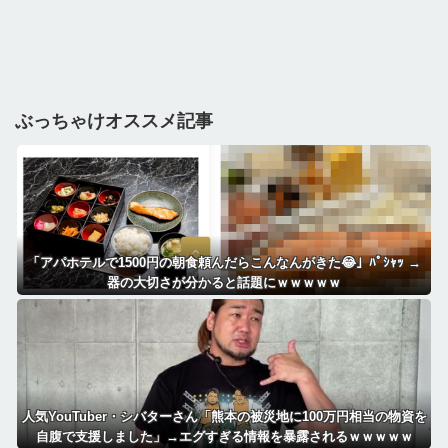
ぶっちゃけオススメ記事
「アパホテルで1500円の朝食頼んだらこんなんがきた😂」ﾊﾟｼｬｯ →
器の大切さが分かると話題にｗｗｗｗｗ
人気YouTuber・シバターさん「熊本の被災地に100万円相当の物資を
自腹で支援しました」→エグすぎる情報を暴露されるｗｗｗｗｗ