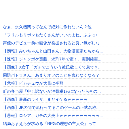
なぁ、永久機関ってなんで絶対に作れないん？他
「フリルもリボンもたくさんがいいのよね、ふふっ♪...
声優のデビュー前の画像が発掘されると良い気がしな...
【朗報】みいちゃんと山田さん、大物漫画家たちから...
【速報】ジャンポケ斎藤、求刑7年で逝く。実刑確実...
【画像】X女子「ガチでこういう彼氏欲しくて息でき...
周防パトラさん、あまりオフのことを言わなくなる？
【悲報】ピカチュウが大量に半額
町の弁当屋「申し訳ないが消費税1%になったらその...
【画像】最新のライザ、まだイケるｗｗｗｗｗ
【画像】JKの間で流行ってるこのゲームの正式名称...
【悲報】ロシア、ガチの大炎上ｗｗｗｗｗｗｗｗｗｗ...
結局おまえらが求める『RPGの理想の主人公』って...