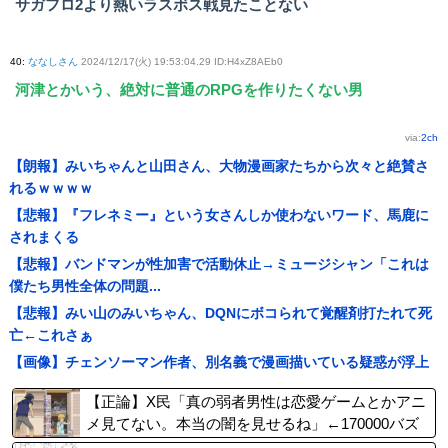
サガフロ2より熱いラスボス戦見たことない
40
:
ななしさん
2024/12/17(火) 19:53:04.29 ID:H4xZ8AEb0
河津とかいう、絶対に普通のRPGを作りたくない男
via:
2ch
【朗報】みいちゃんと山田さん、大物漫画家たちから次々と絶賛さ
れるｗｗｗｗ
【悲報】『フレネミー』という女さんしか使わないワード、馬鹿に
されまくる
【悲報】バンドマンが性加害で活動休止→ミュージシャン「これは
僕たち男性全体の問題...
【悲報】みい山のみいちゃん、DQNにボコられて覚醒剤打たれて死
亡←これさぁ
【画像】チェンソーマン作者、別名義で漫画描いている疑惑が浮上
【正論】X民「真の弱者男性は恋愛ゲームとかアニ
メ見てない。本当の闇を見せるね」←170000バズ
wwwwwww