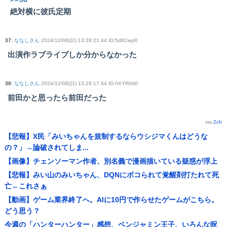
絶対横に彼氏定期
37
:
ななしさん
2024/12/08(日) 13:28:21.44 ID:5dlICwyI0
出演作ラブライブしか分からなかった
38
:
ななしさん
2024/12/08(日) 13:29:17.64 ID:/tXYR0tt0
前田かと思ったら前田だった
via:
2ch
【悲報】X民「みいちゃんを規制するならウシジマくんはどうな
の？」→論破されてしま...
【画像】チェンソーマン作者、別名義で漫画描いている疑惑が浮上
【悲報】みい山のみいちゃん、DQNにボコられて覚醒剤打たれて死
亡←これさぁ
【動画】ゲーム業界終了へ。AIに10円で作らせたゲームがこちら。
どう思う？
今週の「ハンターハンター」感想、ベンジャミン王子、いろんな呪