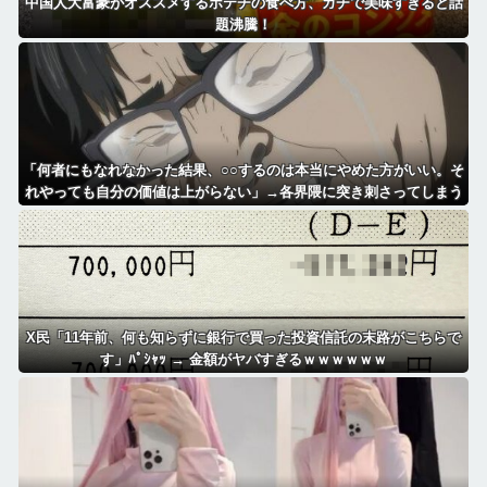
中国人大富豪がオススメするポテチの食べ方、ガチで美味すぎると話
題沸騰！
「何者にもなれなかった結果、○○するのは本当にやめた方がいい。そ
れやっても自分の価値は上がらない」→各界隈に突き刺さってしまう
X民「11年前、何も知らずに銀行で買った投資信託の末路がこちらで
す」ﾊﾟｼｬｯ → 金額がヤバすぎるｗｗｗｗｗｗ