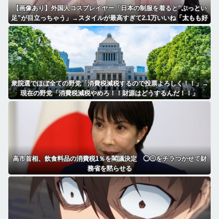
【画像あり】外国人コスプレイヤー「日本の制服を着ると”ぶっとい
足”が目立っちゃう」→スタイルが最高すぎて2.1万いいね「太もも好
きにはたまらん」「いいべ」
衆院選でほぼ全ての野党「消費税減税するので投票よろしく！！」→
現在の野党「消費税減税やめろ！！財源はどうするんだ！！」
高市首相、飲食料品の消費税1％を閣議決定 ◯◯をチラつかせて財
務省を黙らせる