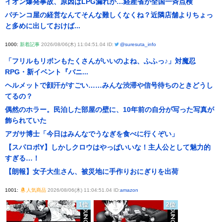
イオン爆発事故、原因はLPG漏れか…経産省が全国一斉点検
パチンコ屋の経営なんてそんな難しくなくね？近隣店舗よりちょっ
と多めに出しておけば...
1000:
新着記事
2026/08/06(木) 11:04:51.04 ID:
@suresuta_info
「フリルもリボンもたくさんがいいのよね、ふふっ♪」対魔忍
RPG・新イベント『バニ...
ヘルメットで顔汗がすごい……みんな渋滞や信号待ちのときどうし
てるの？
偶然のホラー。民泊した部屋の壁に、10年前の自分が写った写真が
飾られていた
アガサ博士「今日はみんなでうなぎを食べに行くぞい」
【スパロボY】しかしクロウはやっぱいいな！主人公として魅力的
すぎる…！
【朗報】女子大生さん、被災地に手作りおにぎりを出荷
1001:
人気商品
2026/08/06(木) 11:04:51.04 ID:
amazon
1位
2位