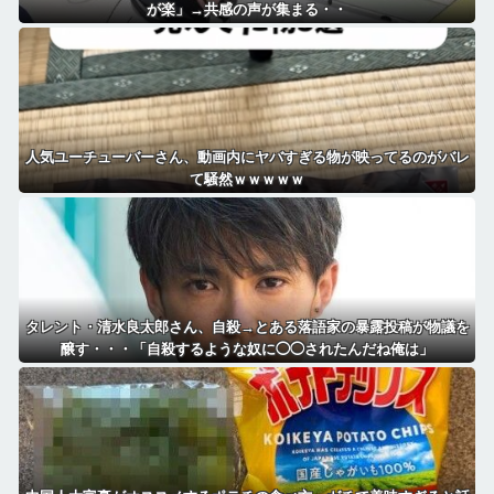
が楽」→共感の声が集まる・・
人気ユーチューバーさん、動画内にヤバすぎる物が映ってるのがバレ
て騒然ｗｗｗｗｗ
タレント・清水良太郎さん、自殺→とある落語家の暴露投稿が物議を
醸す・・・「自殺するような奴に◯◯されたんだね俺は」