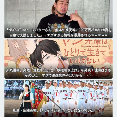
人気YouTuber・シバターさん「熊本の被災地に100万円相当の物資を
自腹で支援しました」→エグすぎる情報を暴露されるｗｗｗｗｗ
人気漫画、突然「連載中止」と「版権引き上げ」を発表！理由はまさ
かの◯◯！マジで漫画業界やばいかも・・・
広島・広陵高校、ひっそりとヤバいことになっていた・・・