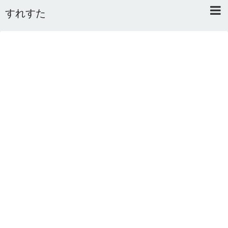
すれすた
Home
About
Link
Mail
RSS
オワタあんてな私用 ＼(^o^)／
5ちゃんねるまとめのまとめ
2ちゃんねるまとめのまとめ
まとめサイト速報＋