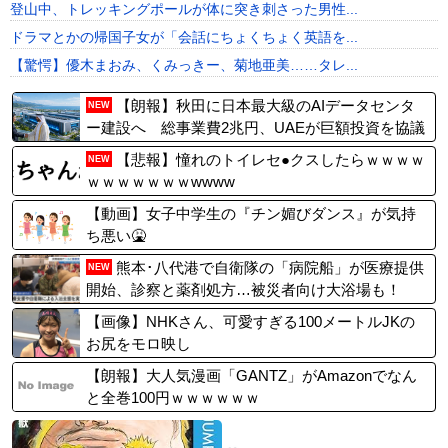
登山中、トレッキングポールが体に突き刺さった男性...
ドラマとかの帰国子女が「会話にちょくちょく英語を...
【驚愕】優木まおみ、くみっきー、菊地亜美……タレ...
【朗報】秋田に日本最大級のAIデータセンタ
NEW
ー建設へ 総事業費2兆円、UAEが巨額投資を協議
【悲報】憧れのトイレセ●クスしたらｗｗｗｗ
NEW
ｗｗｗｗｗｗｗwwww
【動画】女子中学生の『チン媚びダンス』が気持
ち悪い🤮
熊本･八代港で自衛隊の「病院船」が医療提供
NEW
開始、診察と薬剤処方…被災者向け大浴場も！
【画像】NHKさん、可愛すぎる100メートルJKの
お尻をモロ映し
【朗報】大人気漫画「GANTZ」がAmazonでなん
と全巻100円ｗｗｗｗｗｗ