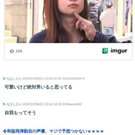
3
:
ななしさん
2024/12/08(日) 13:02:37.91 ID:OdGL6O0+0
可愛いけど絶対男いると思ってる
5
:
ななしさん
2024/12/08(日) 13:04:18.33 ID:MarermUt0
自我もってそう
令和版両津勘吉の声優、マジで予想つかないｗｗｗｗ