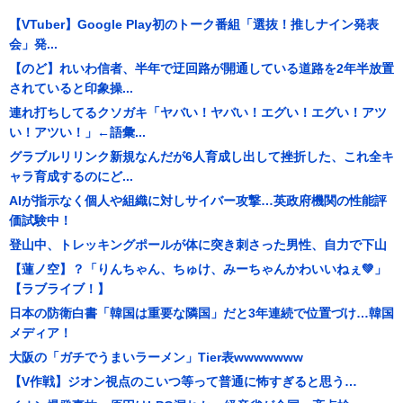
【VTuber】Google Play初のトーク番組「選抜！推しナイン発表
会」発...
【のど】れいわ信者、半年で迂回路が開通している道路を2年半放置
されていると印象操...
連れ打ちしてるクソガキ「ヤバい！ヤバい！エグい！エグい！アツ
い！アツい！」←語彙...
グラブルリリンク新規なんだが6人育成し出して挫折した、これ全キ
ャラ育成するのにど...
AIが指示なく個人や組織に対しサイバー攻撃…英政府機関の性能評
価試験中！
登山中、トレッキングポールが体に突き刺さった男性、自力で下山
【蓮ノ空】？「りんちゃん、ちゅけ、みーちゃんかわいいねぇ💚」
【ラブライブ！】
日本の防衛白書「韓国は重要な隣国」だと3年連続で位置づけ…韓国
メディア！
大阪の「ガチでうまいラーメン」Tier表wwwwwww
【V作戦】ジオン視点のこいつ等って普通に怖すぎると思う…