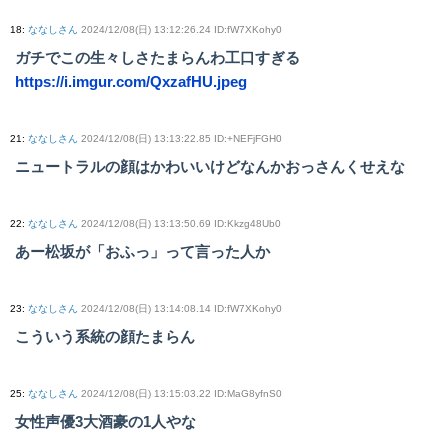
18
:
ななしさん
2024/12/08(日) 13:12:26.24 ID:fW7XKohy0
ガチでこの生々しさたまらんわ工口すぎる
https://i.imgur.com/QxzafHU.jpeg
21
:
ななしさん
2024/12/08(日) 13:13:22.85 ID:+NEFjFGH0
ニュートラルの顔はかわいいけどなんかおっさんくせえな
22
:
ななしさん
2024/12/08(日) 13:13:50.69 ID:Kkzg48Ub0
あー松坂が「おふっ」って言った人か
23
:
ななしさん
2024/12/08(日) 13:14:08.14 ID:fW7XKohy0
こういう系統の顔たまらん
25
:
ななしさん
2024/12/08(日) 13:15:03.22 ID:MaG8yfnS0
女性声優3大酒豪の1人やな