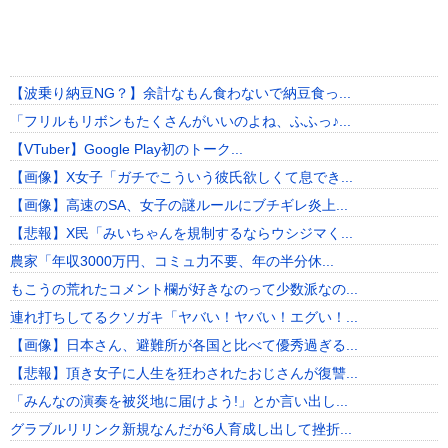
【波乗り納豆NG？】余計なもん食わないで納豆食っ...
「フリルもリボンもたくさんがいいのよね、ふふっ♪...
【VTuber】Google Play初のトーク...
【画像】X女子「ガチでこういう彼氏欲しくて息でき...
【画像】高速のSA、女子の謎ルールにブチギレ炎上...
【悲報】X民「みいちゃんを規制するならウシジマく...
農家「年収3000万円、コミュ力不要、年の半分休...
もこうの荒れたコメント欄が好きなのって少数派なの...
連れ打ちしてるクソガキ「ヤバい！ヤバい！エグい！...
【画像】日本さん、避難所が各国と比べて優秀過ぎる...
【悲報】頂き女子に人生を狂わされたおじさんが復讐...
「みんなの演奏を被災地に届けよう!」とか言い出し...
グラブルリリンク新規なんだが6人育成し出して挫折...