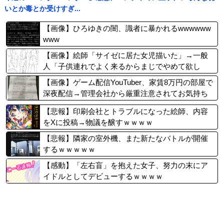
いとか毒とか受けすぎ...
【画像】ひろゆきの闇、識者に暴かれるwwwwww
www
【画像】絵師「サイゼに居た女児描いた」→一般
人「子供連れでよく来るからまじでやめて欲し
い」→オタクブチ切れ
【画像】ゲーム配信YouTuber、家賃8万円の部屋で
深夜配信→管理会社から厳重注意されてお気持ち
表明
【悲報】印刷会社とトラブルになった絵師、内容
をXに投稿→物議を醸すｗｗｗｗ
【悲報】隣家の室外機、また新たなバトルが開催
するｗｗｗｗｗ
【感動】「左右盲」を抱えた女子、努力の末にア
イドルとしてデビューするｗｗｗｗ