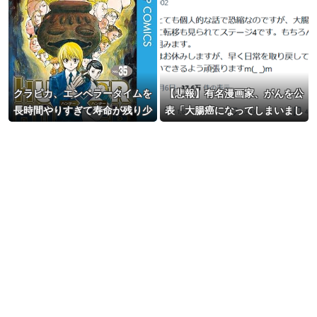
クラピカ、エンペラータイムを
【悲報】有名漫画家、がんを公
長時間やりすぎて寿命が残り少
表「大腸癌になってしまいまし
ない
た。肝臓に転移も見られてステ
ージ4です」