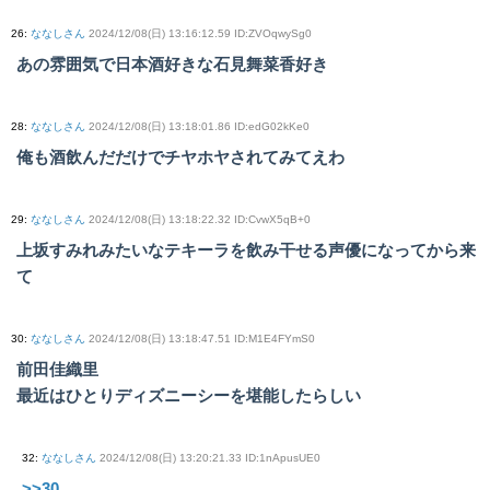
26
:
ななしさん
2024/12/08(日) 13:16:12.59 ID:ZVOqwySg0
あの雰囲気で日本酒好きな石見舞菜香好き
28
:
ななしさん
2024/12/08(日) 13:18:01.86 ID:edG02kKe0
俺も酒飲んだだけでチヤホヤされてみてえわ
29
:
ななしさん
2024/12/08(日) 13:18:22.32 ID:CvwX5qB+0
上坂すみれみたいなテキーラを飲み干せる声優になってから来
て
30
:
ななしさん
2024/12/08(日) 13:18:47.51 ID:M1E4FYmS0
前田佳織里
最近はひとりディズニーシーを堪能したらしい
32
:
ななしさん
2024/12/08(日) 13:20:21.33 ID:1nApusUE0
>>30