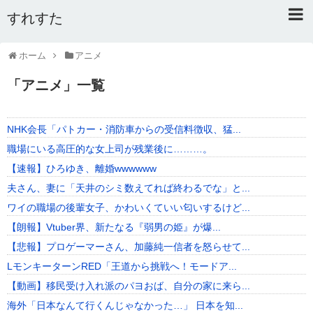
すれすた
Home
ホーム
アニメ
About
「
アニメ
」
一覧
Link
NHK会長「パトカー・消防車からの受信料徴収、猛...
Mail
職場にいる高圧的な女上司が残業後に………。
RSS
【速報】ひろゆき、離婚wwwwww
オワタあんてな私用 ＼(^o^)／
夫さん、妻に「天井のシミ数えてれば終わるでな」と...
ワイの職場の後輩女子、かわいくていい匂いするけど...
5ちゃんねるまとめのまとめ
【朗報】Vtuber界、新たなる『弱男の姫』が爆...
2ちゃんねるまとめのまとめ
【悲報】プロゲーマーさん、加藤純一信者を怒らせて...
LモンキーターンRED「王道から挑戦へ！モードア...
まとめサイト速報＋
【動画】移民受け入れ派のパヨおば、自分の家に来ら...
海外「日本なんて行くんじゃなかった…」 日本を知...