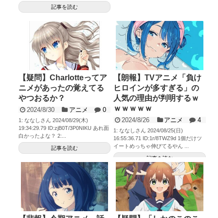
記事を読む
【疑問】Charlotteってア
【朗報】TVアニメ「負け
ニメがあったの覚えてる
ヒロインが多すぎる」の
やつおるか？
人気の理由が判明するｗ
ｗｗｗｗｗ
2024/8/30
アニメ
0
2024/8/26
アニメ
4
1: ななしさん 2024/08/29(木)
19:34:29.79 ID:zjB0T/3P0NIKU あれ面
1: ななしさん 2024/08/25(日)
白かったよな？ 2:...
16:55:36.71 ID:1r/8TWZ9d 1個だけツ
イートめっちゃ伸びてるやん ...
記事を読む
記事を読む