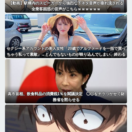
【動画】駅構内のスピーカーから強烈な下ネタ音声が垂れ流される
全乗客困惑の音声がこちらｗｗｗｗｗｗ
セクシー系アカウントの美人女性「20歳でアルファードを一括で買っ
ちゃう私って素敵」→とんでもないものが映り込んでしまい、終わる
高市首相、飲食料品の消費税1％を閣議決定 ◯◯をチラつかせて財
務省を黙らせる