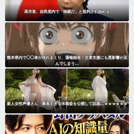
高市首、自民党内で「独裁だ」と批判され始める
熊本県内で◯◯者が現れまくり、通報頻発！災害支援にも悪影響が及
んでしまう…
新人女性声優さん、最高すぎる水着姿を公開して話題にｗｗｗｗｗｗ