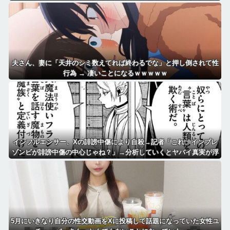
夫さん、妻に「天井のシミ数えてれば終わるでな」と押し倒されて性
行為 → 凄いことになるｗｗｗｗｗ
インフルエンサー、Xの誹謗中傷により自殺→記者「これ、インプレ
ゾンビが誹謗中傷の中心じゃね？」→分析していくとヤバイ真実が浮
かび上がる
5月にいきなり自分の性交動画をXに投稿して話題になっていた女性ユ