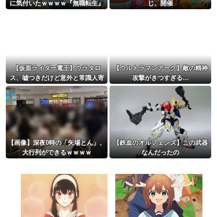
に気付いたｗｗｗｗ『無職転生』
じ、開催
の「ロキシー」とかいう奴…可愛
いけど…もしかして…
【仮面ライダー電王】ウラタロ
【ウルトラマンアーク】敵の精神
ス、嘘つきだけど意外と常識人寄
攻撃がきつすぎる…
りだよね
【画像】深夜0時の「矢場とん」、
【鉄血のオルフェンズ】この武器
大行列ができるｗｗｗｗ
なんだったの