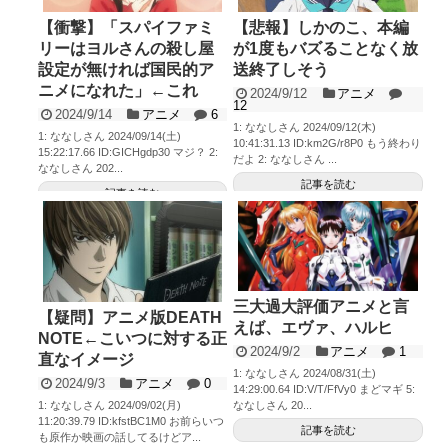
【衝撃】「スパイファミ
【悲報】しかのこ、本編
リーはヨルさんの殺し屋
が1度もバズることなく放
設定が無ければ国民的ア
送終了しそう
ニメになれた」←これ
2024/9/12
アニメ
12
2024/9/14
アニメ
6
1: ななしさん 2024/09/12(木)
1: ななしさん 2024/09/14(土)
10:41:31.13 ID:km2G/r8P0 もう終わり
15:22:17.66 ID:GICHgdp30 マジ？ 2:
だよ 2: ななしさん ...
ななしさん 202...
記事を読む
記事を読む
三大過大評価アニメと言
【疑問】アニメ版DEATH
えば、エヴァ、ハルヒ
NOTE←こいつに対する正
2024/9/2
アニメ
1
直なイメージ
1: ななしさん 2024/08/31(土)
2024/9/3
アニメ
0
14:29:00.64 ID:V/T/FfVy0 まどマギ 5:
ななしさん 20...
1: ななしさん 2024/09/02(月)
11:20:39.79 ID:kfstBC1M0 お前らいつ
記事を読む
も原作か映画の話してるけどア...