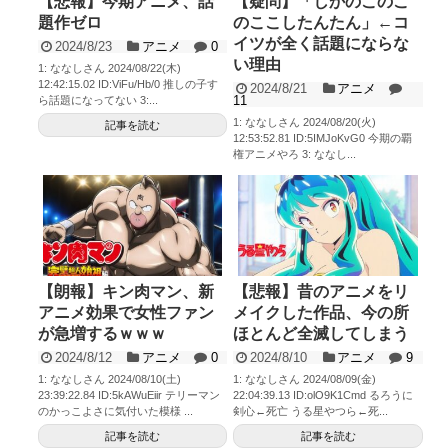
【悲報】今期アニメ、話
【疑問】「しかのこのこ
題作ゼロ
のここしたんたん」←コ
イツが全く話題にならな
2024/8/23
アニメ
0
い理由
1: ななしさん 2024/08/22(木)
12:42:15.02 ID:ViFu/Hb/0 推しの子す
2024/8/21
アニメ
11
ら話題になってない 3:...
1: ななしさん 2024/08/20(火)
記事を読む
12:53:52.81 ID:5IMJoKvG0 今期の覇
権アニメやろ 3: ななし...
記事を読む
【朗報】キン肉マン、新
【悲報】昔のアニメをリ
アニメ効果で女性ファン
メイクした作品、今の所
が急増するｗｗｗ
ほとんど全滅してしまう
2024/8/12
アニメ
0
2024/8/10
アニメ
9
1: ななしさん 2024/08/10(土)
1: ななしさん 2024/08/09(金)
23:39:22.84 ID:5kAWuEiir テリーマン
22:04:39.13 ID:olO9K1Cmd るろうに
のかっこよさに気付いた模様 ...
剣心←死亡 うる星やつら←死...
記事を読む
記事を読む