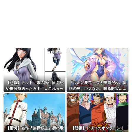
【悲報】ナルト「娘の誕生日？せ
「ついに夏フェスの季節だね。伝
や影分身送ったろ！」←これｗｗ
説の島、巨大な氷、眠る財宝……
ｗ
心躍る要素が目白押しだ。今から
楽しみで仕方ないよ！」オーガス
ト『あいミス』新イベント『真夏
の氷島フェス』
【驚愕】名作『無職転生』凄い事
【朗報】トリコのオンラインく