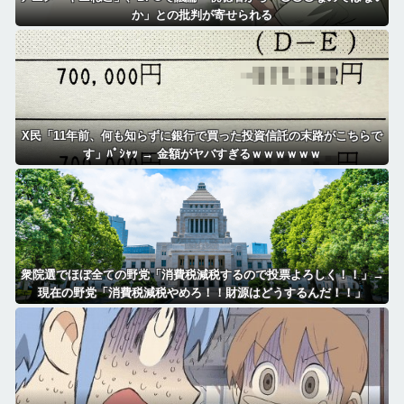
か」との批判が寄せられる
X民「11年前、何も知らずに銀行で買った投資信託の末路がこちらで
す」ﾊﾟｼｬｯ → 金額がヤバすぎるｗｗｗｗｗｗ
衆院選でほぼ全ての野党「消費税減税するので投票よろしく！！」→
現在の野党「消費税減税やめろ！！財源はどうするんだ！！」